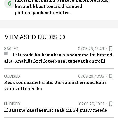
6
kasumlikkust toetasid ka uued
põllumajandusettevõtted
VIIMASED UUDISED
SAATED
07.08.26, 12:49
Läti toidu käibemaksu alandamine tõi hinnad
alla. Analüütik: riik teeb seal tugevat kontrolli
UUDISED
07.08.26, 10:35
Keskkonnaamet andis Järvamaal eriload kahe
karu küttimiseks
UUDISED
07.08.26, 10:31
Eluaseme kaaslaenust saab MES-i püsiv meede