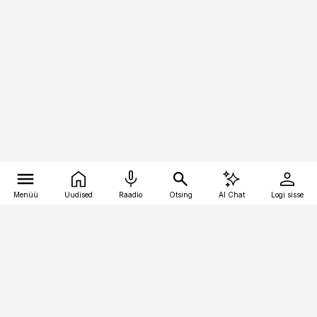
Menüü
Uudised
Raadio
Otsing
AI Chat
Logi sisse
Vana-Lõuna 39/1, 19094 Tallinn
(+372) 667 0111
pollumajandus@pollumajandus.ee