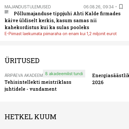
MAJANDUSTULEMUSED
06.08.26, 09:34
Põllumajanduse tippjuhi Ahti Kalde firmades
käive üldiselt kerkis, kasum samas nii
kahekordistus kui ka sulas pooleks
E-Piimast laekumata piimaraha on enam kui 1,2 miljonit eurot
ÜRITUSED
8 akadeemilist tundi
Energiasäästli
ÄRIPÄEVA AKADEEMIA
Tehisintellekti meistriklass
2026
juhtidele - vundament
HETKEL KUUM