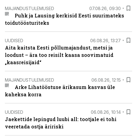
MAJANDUSTULEMUSED
07.08.26, 09:30
Puhk ja Lausing kerkisid Eesti suurimateks
toidutöösturiteks
UUDISED
06.08.26, 13:27
Aita kaitsta Eesti põllumajandust, metsi ja
loodust – ära too reisilt kaasa soovimatuid
„kaasreisijaid“
MAJANDUSTULEMUSED
06.08.26, 12:15
Arke Lihatööstuse ärikasum kasvas üle
kaheksa korra
UUDISED
06.08.26, 10:14
Jaekettide lepingud luubi all: tootjale ei tohi
veeretada ostja äririski