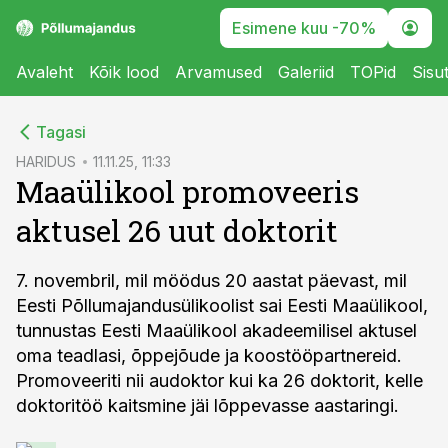
Esimene kuu -70%
Avaleht
Kõik lood
Arvamused
Galeriid
TOPid
Sisu
cebook
Tagasi
Twitter)
HARIDUS
11.11.25, 11:33
Maaülikool promoveeris
kedIn
aktusel 26 uut doktorit
ail
k
7. novembril, mil möödus 20 aastat päevast, mil
Eesti Põllumajandusülikoolist sai Eesti Maaülikool,
tunnustas Eesti Maaülikool akadeemilisel aktusel
oma teadlasi, õppejõude ja koostööpartnereid.
Promoveeriti nii audoktor kui ka 26 doktorit, kelle
doktoritöö kaitsmine jäi lõppevasse aastaringi.