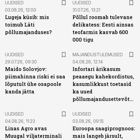
UUDISED
UUDISED
03.08.26, 12:00
31.07.26, 13:21
Lugeja küsib: mis
Põllul roomab tulevane
toimub Läti
delikatess: Eesti ainsas
põllumajanduses?
teofarmis kasvab 600
000 tigu
UUDISED
MAJANDUSTULEMUSED
29.07.26, 09:30
04.08.26, 12:14
Maido Solovjov:
Infortari ärikasum
piimahinna riski ei saa
peaaegu kahekordistus,
lõputult ühe osapoole
kasumlikkust toetasid
kanda jätta
ka uued
põllumajandusettevõtted
UUDISED
UUDISED
04.08.26, 11:23
03.08.26, 09:15
Linas Agro avas
Euroopa saagiprognoos:
Muugal viljaterminali
mais langeb järsult,