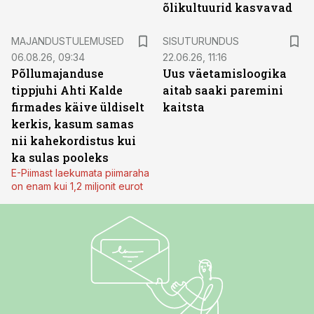
õlikultuurid kasvavad
ST
MAJANDUSTULEMUSED
SISUTURUNDUS
06.08.26, 09:34
22.06.26, 11:16
Põllumajanduse
Uus väetamisloogika
tippjuhi Ahti Kalde
aitab saaki paremini
firmades käive üldiselt
kaitsta
kerkis, kasum samas
nii kahekordistus kui
ka sulas pooleks
E-Piimast laekumata piimaraha
on enam kui 1,2 miljonit eurot