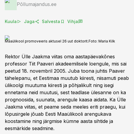
Põllumajandus.ee
Kuula
Jaga
Salvesta
Vihja
Maaülikool promoveeris aktusel 26 uut doktorit.
Foto:
Maria Kilk
Rektor Ülle Jaakma viitas oma aastapäevakõnes
professor Tiit Paaveri akadeemilisele loengule, mis sai
peetud 18. novembril 2005. Juba toona juhtis Paaver
tähelepanu, et Eestimaa muutub kiiresti, niisamuti peab
ülikoolgi muutuma kiiresti ja põhjalikult ning isegi
ennetama neid muutusi, sest teadlase ülesanne on ka
prognoosida, suunata, arengule kaasa aidata. Ka Ülle
Jaakma viitas, et peame seda meeles eriti praegu, kui
lõpusirgele jõuab Eesti Maaülikooli arengukava
koostamine ning järgmise kümne aasta sihtide ja
eesmärkide seadmine.