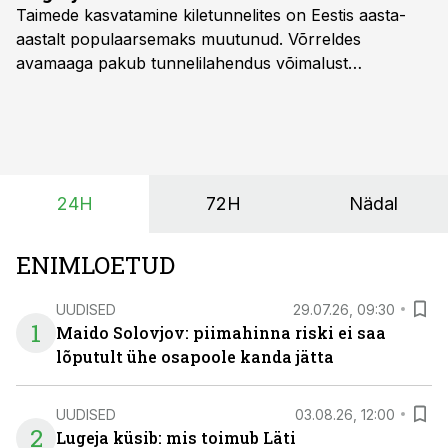
Taimede kasvatamine kiletunnelites on Eestis aasta-
aastalt populaarsemaks muutunud. Võrreldes
avamaaga pakub tunnelilahendus võimalust
saagikoristuse algust kuni kahe nädala võrra
varasemaks tuua või hoopis hilisemaks lükata. Hästi
planeerides on tänu sellele võimalik saada ka saagi
eest turul kõrgemat hinda.
24H
72H
Nädal
ENIMLOETUD
UUDISED
29.07.26, 09:30
1
Maido Solovjov: piimahinna riski ei saa
lõputult ühe osapoole kanda jätta
UUDISED
03.08.26, 12:00
2
Lugeja küsib: mis toimub Läti