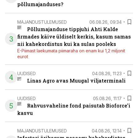
põllumajanduses?
MAJANDUSTULEMUSED
06.08.26, 09:34
Põllumajanduse tippjuhi Ahti Kalde
firmades käive üldiselt kerkis, kasum samas
3
nii kahekordistus kui ka sulas pooleks
E-Piimast laekumata piimaraha on enam kui 1,2 miljonit
eurot
UUDISED
04.08.26, 11:23
4
Linas Agro avas Muugal viljaterminali
UUDISED
05.08.26, 11:17
5
Rahvusvaheline fond paisutab Bioforce’i
kasvu
MAJANDUSTULEMUSED
04.08.26, 12:14
Infortari ärikasum peaaegu kahekordistus,