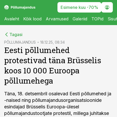
Esimene kuu -70%
Avaleht
Kõik lood
Arvamused
Galeriid
TOPid
Sisu
cebook
Tagasi
Twitter)
PÕLLUMAJANDUS
18.12.25, 08:34
Eesti põllumehed
kedIn
protestivad täna Brüsselis
ail
koos 10 000 Euroopa
k
põllumehega
Täna, 18. detsembril osalevad Eesti põllumehed ja
-naised ning põllumajandusorganisatsioonide
esindajad Brüsselis Euroopa-ülesel
põllumajandustootjate protestil, millega juhitakse