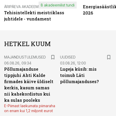
8 akadeemilist tundi
Energiasäästli
ÄRIPÄEVA AKADEEMIA
Tehisintellekti meistriklass
2026
juhtidele - vundament
HETKEL KUUM
MAJANDUSTULEMUSED
UUDISED
06.08.26, 09:34
03.08.26, 12:00
Põllumajanduse
Lugeja küsib: mis
tippjuhi Ahti Kalde
toimub Läti
firmades käive üldiselt
põllumajanduses?
kerkis, kasum samas
nii kahekordistus kui
ka sulas pooleks
E-Piimast laekumata piimaraha
on enam kui 1,2 miljonit eurot