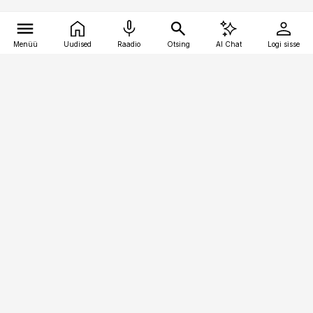
Menüü
Uudised
Raadio
Otsing
AI Chat
Logi sisse
Vana-Lõuna 39/1, 19094 Tallinn
(+372) 667 0111
pollumajandus@pollumajandus.ee
Telli
Reklaam
Firmast
Sisu kasutamisõigused
Ajakirjaniku
eetikakoodeks
Üldtingimused
Privaatsustingimused
Küpsiste poliitika
KKK
Eesti Meediaettevõtete
Eelistuste haldamine