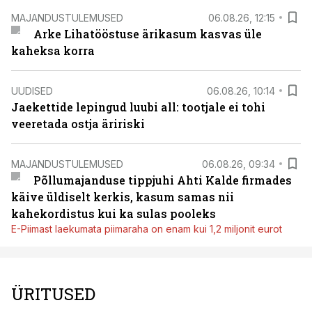
MAJANDUSTULEMUSED
06.08.26, 12:15
Arke Lihatööstuse ärikasum kasvas üle
kaheksa korra
UUDISED
06.08.26, 10:14
Jaekettide lepingud luubi all: tootjale ei tohi
veeretada ostja äririski
MAJANDUSTULEMUSED
06.08.26, 09:34
Põllumajanduse tippjuhi Ahti Kalde firmades
käive üldiselt kerkis, kasum samas nii
kahekordistus kui ka sulas pooleks
E-Piimast laekumata piimaraha on enam kui 1,2 miljonit eurot
ÜRITUSED