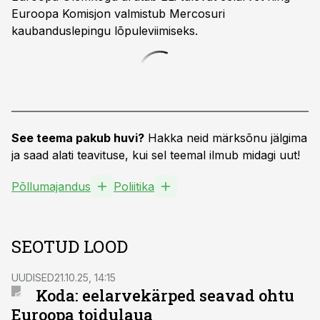
Euroopa Komisjon valmistub Mercosuri
kaubanduslepingu lõpuleviimiseks.
See teema pakub huvi?
Hakka neid märksõnu jälgima
ja saad alati teavituse, kui sel teemal ilmub midagi uut!
Põllumajandus
Poliitika
SEOTUD LOOD
UUDISED
21.10.25, 14:15
Koda: eelarvekärped seavad ohtu
Euroopa toidulaua