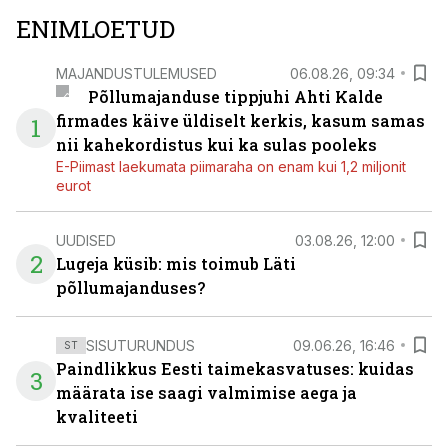
ENIMLOETUD
MAJANDUSTULEMUSED
06.08.26, 09:34
Põllumajanduse tippjuhi Ahti Kalde
firmades käive üldiselt kerkis, kasum samas
1
nii kahekordistus kui ka sulas pooleks
E-Piimast laekumata piimaraha on enam kui 1,2 miljonit
eurot
UUDISED
03.08.26, 12:00
2
Lugeja küsib: mis toimub Läti
põllumajanduses?
SISUTURUNDUS
09.06.26, 16:46
ST
Paindlikkus Eesti taimekasvatuses: kuidas
3
määrata ise saagi valmimise aega ja
kvaliteeti