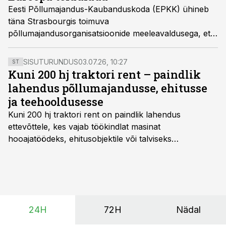
Eesti Põllumajandus-Kaubanduskoda (EPKK) ühineb
täna Strasbourgis toimuva
põllumajandusorganisatsioonide meeleavaldusega, et
avaldada vastuseisu Euroopa Komisjoni plaanile
vähendada ühise põllumajanduspoliitika iseseisvust ja
SISUTURUNDUS
03.07.26, 10:27
ST
rahastust.
Kuni 200 hj traktori rent – paindlik
lahendus põllumajandusse, ehitusse
ja teehooldusesse
Kuni 200 hj traktori rent
on paindlik lahendus
ettevõttele, kes vajab töökindlat masinat
hooajatöödeks, ehitusobjektile või talviseks
lumetõrjeks. Renditraktor kuni 200 hj aitab katta
hooajalisi töötippe, ootamatuid lisatöid või asendada
ajutiselt rivist välja langenud tehnikat, ja seda ilma suuri
investeeringuid tegemata. Baltic Agro masinarent tagab
vajaliku traktori ja lisavarustuse just siis, kui töömaht
24H
72H
Nädal
on suurim ning iga töötund on oluline.