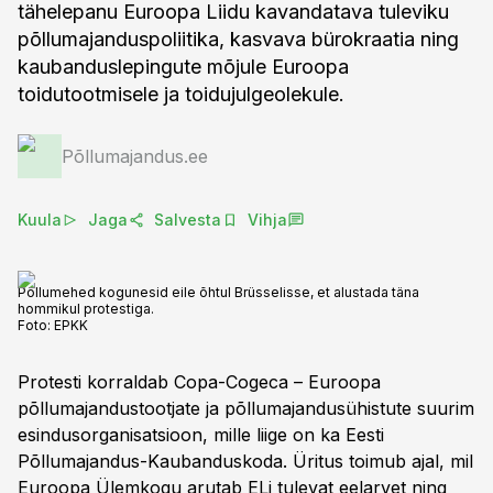
tähelepanu Euroopa Liidu kavandatava tuleviku
põllumajanduspoliitika, kasvava bürokraatia ning
kaubanduslepingute mõjule Euroopa
toidutootmisele ja toidujulgeolekule.
Põllumajandus.ee
Kuula
Jaga
Salvesta
Vihja
Põllumehed kogunesid eile õhtul Brüsselisse, et alustada täna
hommikul protestiga.
Foto:
EPKK
Protesti korraldab Copa-Cogeca – Euroopa
põllumajandustootjate ja põllumajandusühistute suurim
esindusorganisatsioon, mille liige on ka Eesti
Põllumajandus-Kaubanduskoda. Üritus toimub ajal, mil
Euroopa Ülemkogu arutab ELi tulevat eelarvet ning