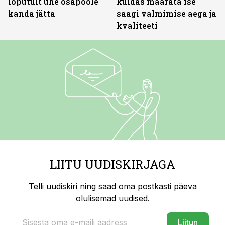
lõputult ühe osapoole
kuidas määrata ise
kanda jätta
saagi valmimise aega ja
kvaliteeti
LIITU UUDISKIRJAGA
Telli uudiskiri ning saad oma postkasti päeva
olulisemad uudised.
Liitun