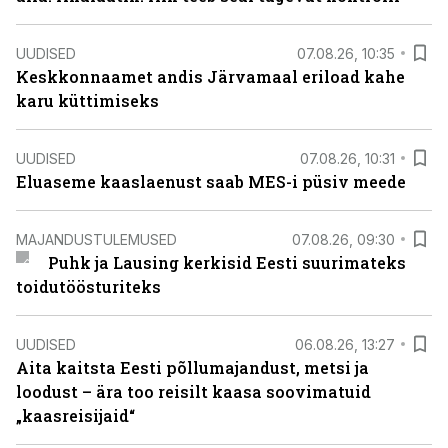
UUDISED
07.08.26, 10:35
Keskkonnaamet andis Järvamaal eriload kahe
karu küttimiseks
UUDISED
07.08.26, 10:31
Eluaseme kaaslaenust saab MES-i püsiv meede
MAJANDUSTULEMUSED
07.08.26, 09:30
Puhk ja Lausing kerkisid Eesti suurimateks
toidutöösturiteks
UUDISED
06.08.26, 13:27
Aita kaitsta Eesti põllumajandust, metsi ja
loodust – ära too reisilt kaasa soovimatuid
„kaasreisijaid“