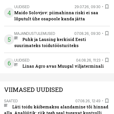
UUDISED
29.07.26, 09:30
4
Maido Solovjov: piimahinna riski ei saa
lõputult ühe osapoole kanda jätta
MAJANDUSTULEMUSED
07.08.26, 09:30
5
Puhk ja Lausing kerkisid Eesti
suurimateks toidutöösturiteks
UUDISED
04.08.26, 11:23
6
Linas Agro avas Muugal viljaterminali
VIIMASED UUDISED
SAATED
07.08.26, 12:49
Läti toidu käibemaksu alandamine tõi hinnad
alla. Analüütik: riik teeb seal tugevat kontrolli