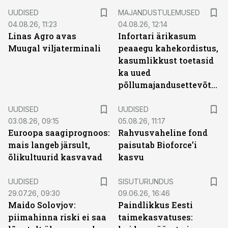
UUDISED
MAJANDUSTULEMUSED
04.08.26, 11:23
04.08.26, 12:14
Linas Agro avas
Infortari ärikasum
Muugal viljaterminali
peaaegu kahekordistus,
kasumlikkust toetasid
ka uued
põllumajandusettevõtted
UUDISED
UUDISED
03.08.26, 09:15
05.08.26, 11:17
Euroopa saagiprognoos:
Rahvusvaheline fond
mais langeb järsult,
paisutab Bioforce’i
õlikultuurid kasvavad
kasvu
ST
UUDISED
SISUTURUNDUS
29.07.26, 09:30
09.06.26, 16:46
Maido Solovjov:
Paindlikkus Eesti
piimahinna riski ei saa
taimekasvatuses: