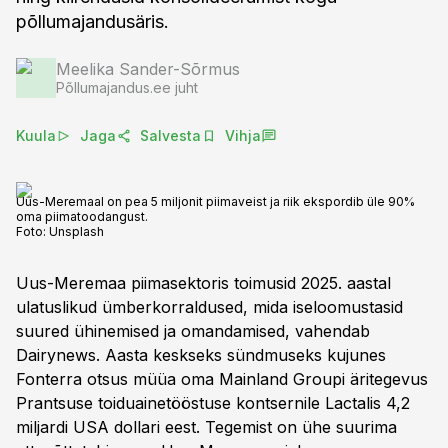
põllumajandusäris.
Meelika Sander-Sõrmus
Põllumajandus.ee juht
Kuula
Jaga
Salvesta
Vihja
Uus-Meremaal on pea 5 miljonit piimaveist ja riik ekspordib üle 90%
oma piimatoodangust.
Foto:
Unsplash
Uus-Meremaa piimasektoris toimusid 2025. aastal
ulatuslikud ümberkorraldused, mida iseloomustasid
suured ühinemised ja omandamised, vahendab
Dairynews. Aasta keskseks sündmuseks kujunes
Fonterra otsus müüa oma Mainland Groupi äritegevus
Prantsuse toiduainetööstuse kontsernile Lactalis 4,2
miljardi USA dollari eest. Tegemist on ühe suurima