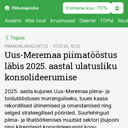
Esimene kuu -70%
Avaleht
Kõik lood
Arvamused
Galeriid
TOPid
Sisu
cebook
Tagasi
Twitter)
PIIMAKARJAKASVATUS
07.01.26, 15:02
Uus-Meremaa piimatööstus
kedIn
läbis 2025. aastal ulatusliku
ail
konsolideerumise
k
2025. aasta kujunes Uus-Meremaa piima- ja
toidutööstuses murranguliseks, tuues kaasa
rekordilised ühinemised ja omandamised ning
selged strateegilised pöörded. Suurtehingud
piima- ja lihatöötlemises muutsid sektori jõujooni
ning kiirendasid konsolideerumist kogu