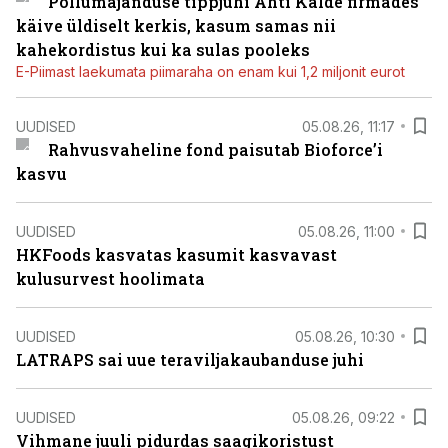
Põllumajanduse tippjuhi Ahti Kalde firmades
käive üldiselt kerkis, kasum samas nii
kahekordistus kui ka sulas pooleks
E-Piimast laekumata piimaraha on enam kui 1,2 miljonit eurot
UUDISED
05.08.26, 11:17
Rahvusvaheline fond paisutab Bioforce’i
kasvu
UUDISED
05.08.26, 11:00
HKFoods kasvatas kasumit kasvavast
kulusurvest hoolimata
UUDISED
05.08.26, 10:30
LATRAPS sai uue teraviljakaubanduse juhi
UUDISED
05.08.26, 09:22
Vihmane juuli pidurdas saagikoristust