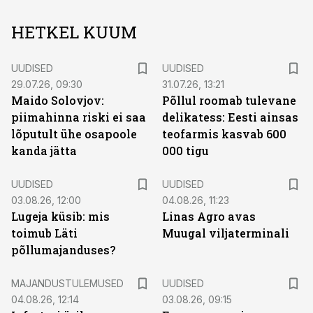
HETKEL KUUM
UUDISED
UUDISED
29.07.26, 09:30
31.07.26, 13:21
Maido Solovjov:
Põllul roomab tulevane
piimahinna riski ei saa
delikatess: Eesti ainsas
lõputult ühe osapoole
teofarmis kasvab 600
kanda jätta
000 tigu
UUDISED
UUDISED
03.08.26, 12:00
04.08.26, 11:23
Lugeja küsib: mis
Linas Agro avas
toimub Läti
Muugal viljaterminali
põllumajanduses?
MAJANDUSTULEMUSED
UUDISED
04.08.26, 12:14
03.08.26, 09:15