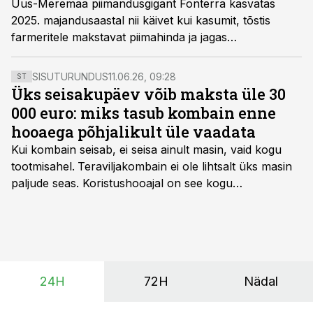
Uus-Meremaa piimandusgigant Fonterra kasvatas
2025. majandusaastal nii käivet kui kasumit, tõstis
farmeritele makstavat piimahinda ja jagas
aktsionäridele rekorddividende. Ettevõte plaanib
lähiaastatel miljardi dollari ulatuses investeeringuid ning
SISUTURUNDUS
11.06.26, 09:28
ST
valmistub tarbijatoodete äride müügiks Lactalis’ele.
Üks seisakupäev võib maksta üle 30
000 euro: miks tasub kombain enne
hooaega põhjalikult üle vaadata
Kui kombain seisab, ei seisa ainult masin, vaid kogu
tootmisahel.
Teraviljakombain ei ole lihtsalt üks masin
paljude seas. Koristushooajal on see kogu
tootmisprotsessi kõige kriitilisem lüli. Kui külv,
taimekaitse ja väetamine jaotuvad kuude peale, siis
saagi kättesaamine ja realiseerimine toimub sageli väga
lühikese ajavahemiku jooksul – kõigest 2-4 nädalaga.
24H
72H
Nädal