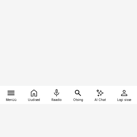
Menüü
Uudised
Raadio
Otsing
AI Chat
Logi sisse
Vana-Lõuna 39/1, 19094 Tallinn
(+372) 667 0111