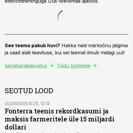
ettevõttetehinguga Uus-Meremaa ajaloos.
See teema pakub huvi?
Hakka neid märksõnu jälgima
ja saad alati teavituse, kui sel teemal ilmub midagi uut!
piimakarjakasvatus
Toidu tootmine
SEOTUD LOOD
UUDISED
06.10.25, 12:14
Fonterra teenis rekordkasumi ja
maksis farmeritele üle 15 miljardi
dollari