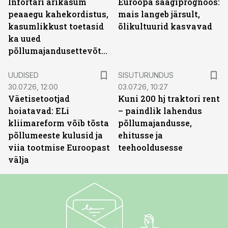
Infortari ärikasum
Euroopa saagiprognoos:
peaaegu kahekordistus,
mais langeb järsult,
kasumlikkust toetasid
õlikultuurid kasvavad
ka uued
põllumajandusettevõtted
ST
UUDISED
SISUTURUNDUS
30.07.26, 12:00
03.07.26, 10:27
Väetisetootjad
Kuni 200 hj traktori rent
hoiatavad: ELi
– paindlik lahendus
kliimareform võib tõsta
põllumajandusse,
põllumeeste kulusid ja
ehitusse ja
viia tootmise Euroopast
teehooldusesse
välja