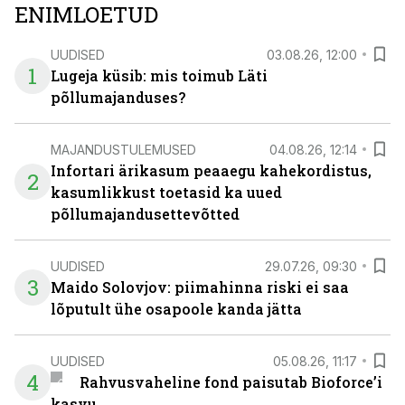
ENIMLOETUD
UUDISED
03.08.26, 12:00
1
Lugeja küsib: mis toimub Läti
põllumajanduses?
MAJANDUSTULEMUSED
04.08.26, 12:14
Infortari ärikasum peaaegu kahekordistus,
2
kasumlikkust toetasid ka uued
põllumajandusettevõtted
UUDISED
29.07.26, 09:30
3
Maido Solovjov: piimahinna riski ei saa
lõputult ühe osapoole kanda jätta
UUDISED
05.08.26, 11:17
4
Rahvusvaheline fond paisutab Bioforce’i
kasvu