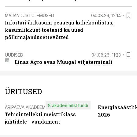
MAJANDUSTULEMUSED
04.08.26, 12:14
Infortari ärikasum peaaegu kahekordistus,
kasumlikkust toetasid ka uued
põllumajandusettevõtted
UUDISED
04.08.26, 11:23
Linas Agro avas Muugal viljaterminali
ÜRITUSED
8 akadeemilist tundi
Energiasäästli
ÄRIPÄEVA AKADEEMIA
Tehisintellekti meistriklass
2026
juhtidele - vundament