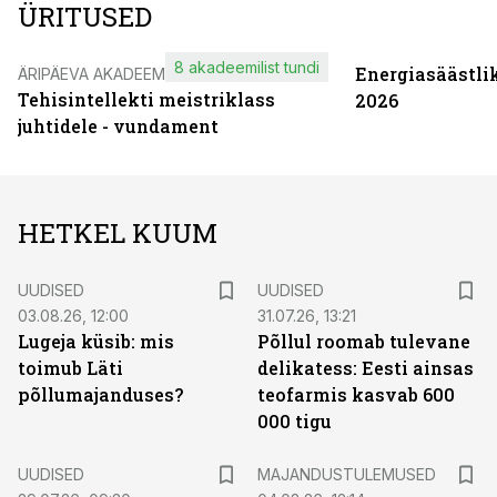
ÜRITUSED
8 akadeemilist tundi
Energiasäästli
ÄRIPÄEVA AKADEEMIA
Tehisintellekti meistriklass
2026
juhtidele - vundament
HETKEL KUUM
UUDISED
UUDISED
03.08.26, 12:00
31.07.26, 13:21
Lugeja küsib: mis
Põllul roomab tulevane
toimub Läti
delikatess: Eesti ainsas
põllumajanduses?
teofarmis kasvab 600
000 tigu
UUDISED
MAJANDUSTULEMUSED