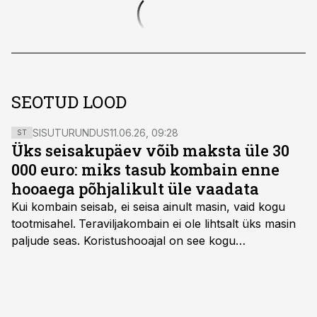
SEOTUD LOOD
SISUTURUNDUS
11.06.26, 09:28
ST
Üks seisakupäev võib maksta üle 30
000 euro: miks tasub kombain enne
hooaega põhjalikult üle vaadata
Kui kombain seisab, ei seisa ainult masin, vaid kogu
tootmisahel.
Teraviljakombain ei ole lihtsalt üks masin
paljude seas. Koristushooajal on see kogu
tootmisprotsessi kõige kriitilisem lüli. Kui külv,
taimekaitse ja väetamine jaotuvad kuude peale, siis
saagi kättesaamine ja realiseerimine toimub sageli väga
lühikese ajavahemiku jooksul – kõigest 2-4 nädalaga.