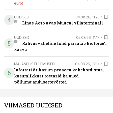
eurot
UUDISED
04.08.26, 11:23
4
Linas Agro avas Muugal viljaterminali
UUDISED
05.08.26, 11:17
5
Rahvusvaheline fond paisutab Bioforce’i
kasvu
MAJANDUSTULEMUSED
04.08.26, 12:14
Infortari ärikasum peaaegu kahekordistus,
6
kasumlikkust toetasid ka uued
põllumajandusettevõtted
VIIMASED UUDISED