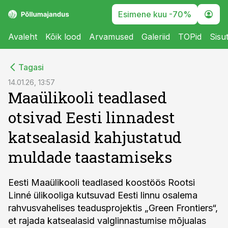
Esimene kuu -70%
Avaleht
Kõik lood
Arvamused
Galeriid
TOPid
Sisu
cebook
Tagasi
Twitter)
14.01.26, 13:57
Maaülikooli teadlased
kedIn
otsivad Eesti linnadest
ail
katsealasid kahjustatud
k
muldade taastamiseks
Eesti Maaülikooli teadlased koostöös Rootsi
Linné ülikooliga kutsuvad Eesti linnu osalema
rahvusvahelises teadusprojektis „Green Frontiers“,
et rajada katsealasid valglinnastumise mõjualas