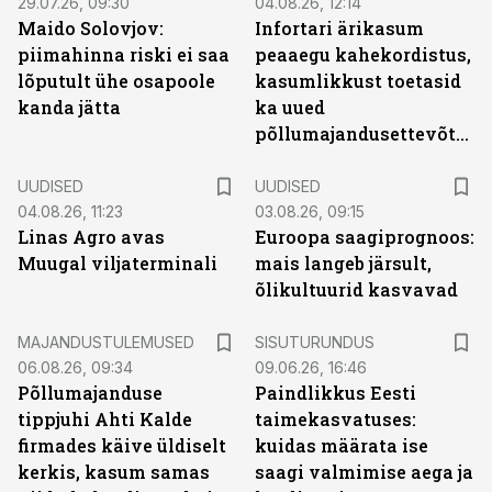
29.07.26, 09:30
04.08.26, 12:14
Maido Solovjov:
Infortari ärikasum
piimahinna riski ei saa
peaaegu kahekordistus,
lõputult ühe osapoole
kasumlikkust toetasid
kanda jätta
ka uued
põllumajandusettevõtted
UUDISED
UUDISED
04.08.26, 11:23
03.08.26, 09:15
Linas Agro avas
Euroopa saagiprognoos:
Muugal viljaterminali
mais langeb järsult,
õlikultuurid kasvavad
ST
MAJANDUSTULEMUSED
SISUTURUNDUS
06.08.26, 09:34
09.06.26, 16:46
Põllumajanduse
Paindlikkus Eesti
tippjuhi Ahti Kalde
taimekasvatuses:
firmades käive üldiselt
kuidas määrata ise
kerkis, kasum samas
saagi valmimise aega ja