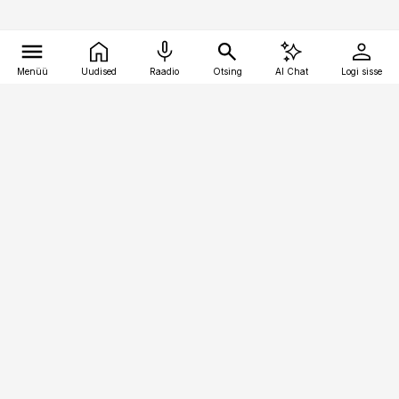
Menüü
Uudised
Raadio
Otsing
AI Chat
Logi sisse
Vana-Lõuna 39/1, 19094 Tallinn
(+372) 667 0111
pollumajandus@pollumajandus.ee
Telli
Reklaam
Firmast
Sisu kasutamisõigused
Ajakirjaniku
eetikakoodeks
Üldtingimused
Privaatsustingimused
Küpsiste poliitika
KKK