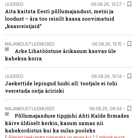
UUDISED
06.08.26, 13:27
Aita kaitsta Eesti põllumajandust, metsi ja
loodust – ära too reisilt kaasa soovimatuid
„kaasreisijaid“
MAJANDUSTULEMUSED
06.08.26, 12:15
Arke Lihatööstuse ärikasum kasvas üle
kaheksa korra
UUDISED
06.08.26, 10:14
Jaekettide lepingud luubi all: tootjale ei tohi
veeretada ostja äririski
MAJANDUSTULEMUSED
06.08.26, 09:34
Põllumajanduse tippjuhi Ahti Kalde firmades
käive üldiselt kerkis, kasum samas nii
kahekordistus kui ka sulas pooleks
E-Piimast laekumata piimaraha on enam kui 1,2 miljonit eurot