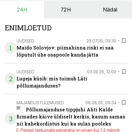
24H
72H
Nädal
ENIMLOETUD
UUDISED
29.07.26, 09:30
1
Maido Solovjov: piimahinna riski ei saa
lõputult ühe osapoole kanda jätta
UUDISED
03.08.26, 12:00
2
Lugeja küsib: mis toimub Läti
põllumajanduses?
MAJANDUSTULEMUSED
06.08.26, 09:34
Põllumajanduse tippjuhi Ahti Kalde
firmades käive üldiselt kerkis, kasum samas
3
nii kahekordistus kui ka sulas pooleks
E-Piimast laekumata piimaraha on enam kui 1,2 miljonit