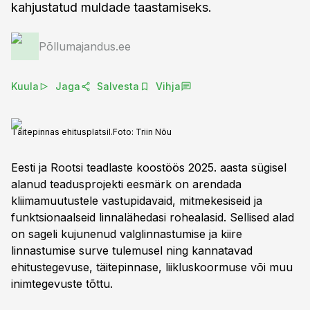
kahjustatud muldade taastamiseks.
Põllumajandus.ee
Kuula
Jaga
Salvesta
Vihja
Täitepinnas ehitusplatsil.
Foto:
Triin Nõu
Eesti ja Rootsi teadlaste koostöös 2025. aasta sügisel
alanud teadusprojekti eesmärk on arendada
kliimamuutustele vastupidavaid, mitmekesiseid ja
funktsionaalseid linnalähedasi rohealasid. Sellised alad
on sageli kujunenud valglinnastumise ja kiire
linnastumise surve tulemusel ning kannatavad
ehitustegevuse, täitepinnase, liikluskoormuse või muu
inimtegevuste tõttu.