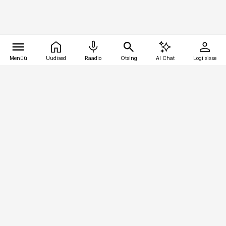
Menüü
Uudised
Raadio
Otsing
AI Chat
Logi sisse
Vana-Lõuna 39/1, 19094 Tallinn
(+372) 667 0111
pollumajandus@pollumajandus.ee
Telli
Reklaam
Firmast
Sisu kasutamisõigused
Ajakirjaniku
eetikakoodeks
Üldtingimused
Privaatsustingimused