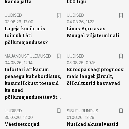
kanda jätta
000 tigu
UUDISED
UUDISED
03.08.26, 12:00
04.08.26, 11:23
Lugeja küsib: mis
Linas Agro avas
toimub Läti
Muugal viljaterminali
põllumajanduses?
MAJANDUSTULEMUSED
UUDISED
04.08.26, 12:14
03.08.26, 09:15
Infortari ärikasum
Euroopa saagiprognoos:
peaaegu kahekordistus,
mais langeb järsult,
kasumlikkust toetasid
õlikultuurid kasvavad
ka uued
põllumajandusettevõtted
ST
UUDISED
SISUTURUNDUS
30.07.26, 12:00
01.06.26, 13:29
Väetisetootjad
Nutikad akusalvestid