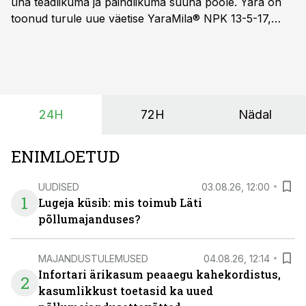
üha teadlikuma ja paindlikuma suuna poole. Yara on
toonud turule uue väetise YaraMila® NPK 13-5-17,
mille eesmärk on mitte ainult parandada saagikust,
vaid ka muuta põllumeeste mõtteviisi väetamise
ajastuse ja koguste osas.
24H
72H
Nädal
ENIMLOETUD
UUDISED
03.08.26, 12:00
1
Lugeja küsib: mis toimub Läti
põllumajanduses?
MAJANDUSTULEMUSED
04.08.26, 12:14
Infortari ärikasum peaaegu kahekordistus,
2
kasumlikkust toetasid ka uued