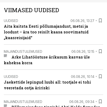
VIIMASED UUDISED
UUDISED
06.08.26, 13:27
Aita kaitsta Eesti põllumajandust, metsi ja
loodust – ära too reisilt kaasa soovimatuid
„kaasreisijaid“
MAJANDUSTULEMUSED
06.08.26, 12:15
Arke Lihatööstuse ärikasum kasvas üle
kaheksa korra
UUDISED
06.08.26, 10:14
Jaekettide lepingud luubi all: tootjale ei tohi
veeretada ostja äririski
MAJANDUSTULEMUSED
06.08.26, 09:34