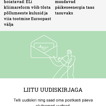
hoiatavad: ELi
muudavad
kliimareform võib tõsta
päikeseenergia taas
põllumeeste kulusid ja
tasuvaks
viia tootmise Euroopast
välja
LIITU UUDISKIRJAGA
Telli uudiskiri ning saad oma postkasti päeva
olulisemad uudised.