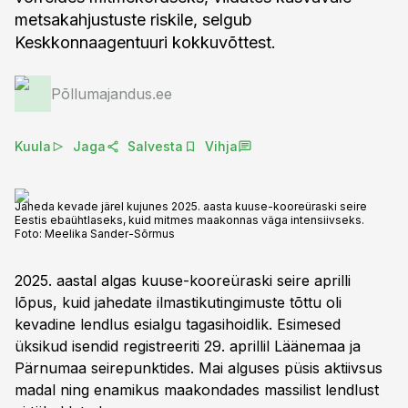
metsakahjustuste riskile, selgub
Keskkonnaagentuuri kokkuvõttest.
Põllumajandus.ee
Kuula
Jaga
Salvesta
Vihja
Jaheda kevade järel kujunes 2025. aasta kuuse-kooreüraski seire
Eestis ebaühtlaseks, kuid mitmes maakonnas väga intensiivseks.
Foto:
Meelika Sander-Sõrmus
2025. aastal algas kuuse-kooreüraski seire aprilli
lõpus, kuid jahedate ilmastikutingimuste tõttu oli
kevadine lendlus esialgu tagasihoidlik. Esimesed
üksikud isendid registreeriti 29. aprillil Läänemaa ja
Pärnumaa seirepunktides. Mai alguses püsis aktiivsus
madal ning enamikus maakondades massilist lendlust