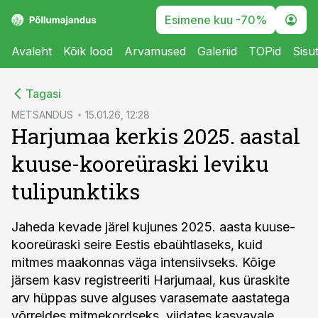
Esimene kuu -70%
Avaleht
Kõik lood
Arvamused
Galeriid
TOPid
Sisu
cebook
Tagasi
Twitter)
METSANDUS
15.01.26, 12:28
Harjumaa kerkis 2025. aastal
kedIn
kuuse-kooreüraski leviku
ail
tulipunktiks
k
Jaheda kevade järel kujunes 2025. aasta kuuse-
kooreüraski seire Eestis ebaühtlaseks, kuid
mitmes maakonnas väga intensiivseks. Kõige
järsem kasv registreeriti Harjumaal, kus üraskite
arv hüppas suve alguses varasemate aastatega
võrreldes mitmekordseks, viidates kasvavale