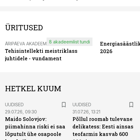
ÜRITUSED
8 akadeemilist tundi
Energiasäästli
ÄRIPÄEVA AKADEEMIA
Tehisintellekti meistriklass
2026
juhtidele - vundament
HETKEL KUUM
UUDISED
UUDISED
29.07.26, 09:30
31.07.26, 13:21
Maido Solovjov:
Põllul roomab tulevane
piimahinna riski ei saa
delikatess: Eesti ainsas
lõputult ühe osapoole
teofarmis kasvab 600