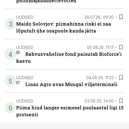
põllumajandusettevõtted
UUDISED
29.07.26, 09:30
3
Maido Solovjov: piimahinna riski ei saa
lõputult ühe osapoole kanda jätta
UUDISED
05.08.26, 11:17
4
Rahvusvaheline fond paisutab Bioforce’i
kasvu
UUDISED
04.08.26, 11:23
5
Linas Agro avas Muugal viljaterminali
UUDISED
03.08.26, 14:00
6
Piima hind langes esimesel poolaastal ligi 15
protsenti