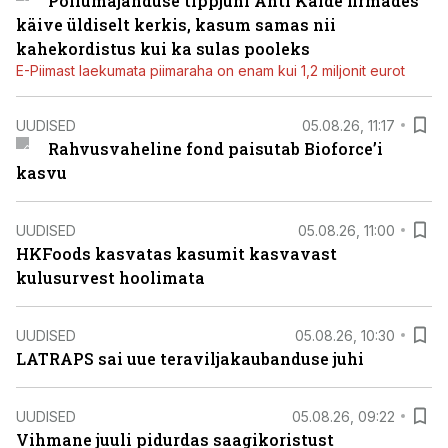
Põllumajanduse tippjuhi Ahti Kalde firmades
käive üldiselt kerkis, kasum samas nii
kahekordistus kui ka sulas pooleks
E-Piimast laekumata piimaraha on enam kui 1,2 miljonit eurot
UUDISED
05.08.26, 11:17
Rahvusvaheline fond paisutab Bioforce’i
kasvu
UUDISED
05.08.26, 11:00
HKFoods kasvatas kasumit kasvavast
kulusurvest hoolimata
UUDISED
05.08.26, 10:30
LATRAPS sai uue teraviljakaubanduse juhi
UUDISED
05.08.26, 09:22
Vihmane juuli pidurdas saagikoristust