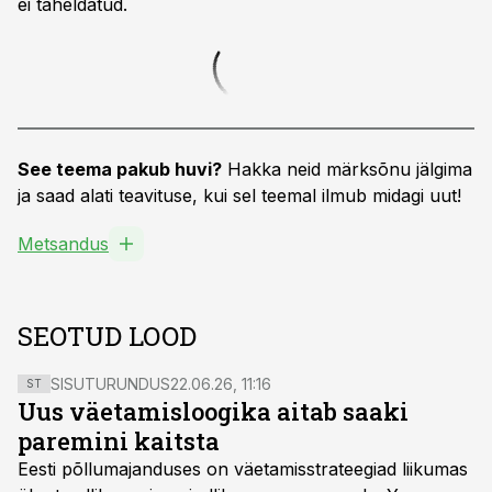
ei täheldatud.
See teema pakub huvi?
Hakka neid märksõnu jälgima
ja saad alati teavituse, kui sel teemal ilmub midagi uut!
Metsandus
SEOTUD LOOD
SISUTURUNDUS
22.06.26, 11:16
ST
Uus väetamisloogika aitab saaki
paremini kaitsta
Eesti põllumajanduses on väetamisstrateegiad liikumas