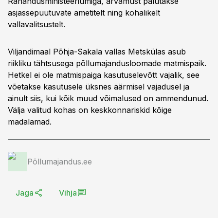
Rahandusministeeriumiga, arvamust palutakse
asjassepuutuvate ametitelt ning kohalikelt
vallavalitsustelt.
Viljandimaal Põhja-Sakala vallas Metskülas asub
riikliku tähtsusega põllumajandusloomade matmispaik.
Hetkel ei ole matmispaiga kasutuselevõtt vajalik, see
võetakse kasutusele üksnes äärmisel vajadusel ja
ainult siis, kui kõik muud võimalused on ammendunud.
Välja valitud kohas on keskkonnariskid kõige
madalamad.
Põllumajandus.ee
Jaga
Vihja