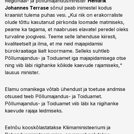
Regionaal- ja põllumajandusminister
Hendrik
Johannes Terrase
sõnul peab inimestel kodus
kraanist tulema puhas vesi. „Kui riik on erakorraliste
olude tõttu kasutanud piirkonda loomade matmiseks,
peame ka tagama, et naabruses elavatel peredel oleks
turvaline joogivesi. Teeme selle lahenduse kiiresti,
kvaliteetselt ja ilma, et me neid majapidamisi
bürokraatiaga liialt koormame. Selleks suhtleb
Põllumajandus- ja Toiduamet iga majapidamisega otse
ning viib läbi riigihanke kõikide kaevude rajamiseks,“
lausus minister.
Elamu omanikega võtab ühendust ja toetuse andmise
otsused teeb Põllumajandus- ja Toiduamet.
Põllumajandus- ja Toiduamet viib läbi ka riigihanke
kaevude rajaja leidmiseks.
Eelnõu kooskõlastatakse Kliimaministeeriumi ja