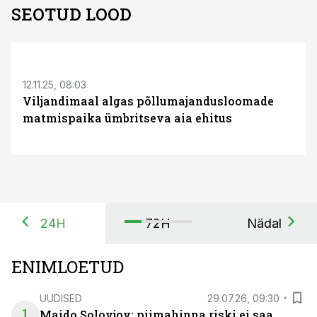
SEOTUD LOOD
12.11.25, 08:03
Viljandimaal algas põllumajandusloomade
matmispaika ümbritseva aia ehitus
24H
72H
Nädal
ENIMLOETUD
UUDISED
29.07.26, 09:30
1
Maido Solovjov: piimahinna riski ei saa