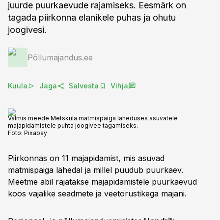
juurde puurkaevude rajamiseks. Eesmärk on
tagada piirkonna elanikele puhas ja ohutu
joogivesi.
Põllumajandus.ee
Kuula
Jaga
Salvesta
Vihja
Valmis meede Metsküla matmispaiga läheduses asuvatele
majapidamistele puhta joogivee tagamiseks.
Foto:
Pixabay
Piirkonnas on 11 majapidamist, mis asuvad
matmispaiga lähedal ja millel puudub puurkaev.
Meetme abil rajatakse majapidamistele puurkaevud
koos vajalike seadmete ja veetorustikega majani.