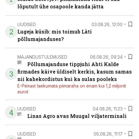
lõputult ühe osapoole kanda jätta
UUDISED
03.08.26, 12:00
2
Lugeja küsib: mis toimub Läti
põllumajanduses?
MAJANDUSTULEMUSED
06.08.26, 09:34
Põllumajanduse tippjuhi Ahti Kalde
firmades käive üldiselt kerkis, kasum samas
3
nii kahekordistus kui ka sulas pooleks
E-Piimast laekumata piimaraha on enam kui 1,2 miljonit
eurot
UUDISED
04.08.26, 11:23
4
Linas Agro avas Muugal viljaterminali
UUDISED
05.08.26, 11:17