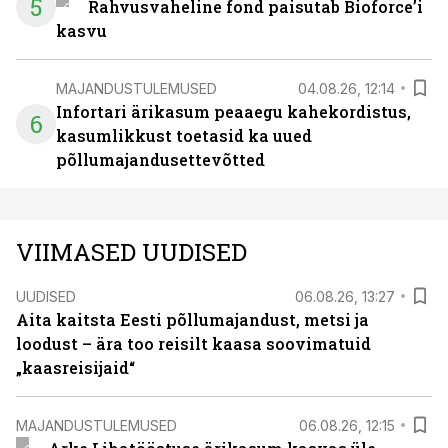
5
Rahvusvaheline fond paisutab Bioforce’i
kasvu
MAJANDUSTULEMUSED
04.08.26, 12:14
Infortari ärikasum peaaegu kahekordistus,
6
kasumlikkust toetasid ka uued
põllumajandusettevõtted
VIIMASED UUDISED
UUDISED
06.08.26, 13:27
Aita kaitsta Eesti põllumajandust, metsi ja
loodust – ära too reisilt kaasa soovimatuid
„kaasreisijaid“
MAJANDUSTULEMUSED
06.08.26, 12:15