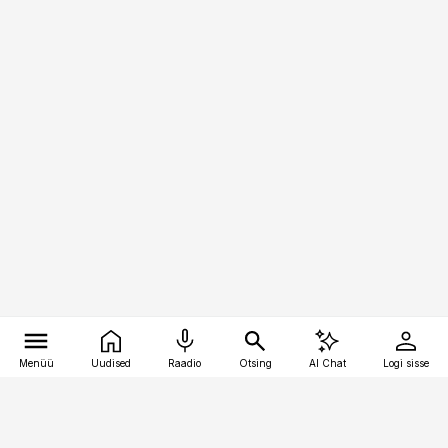
Menüü
Uudised
Raadio
Otsing
AI Chat
Logi sisse
Vana-Lõuna 39/1, 19094 Tallinn