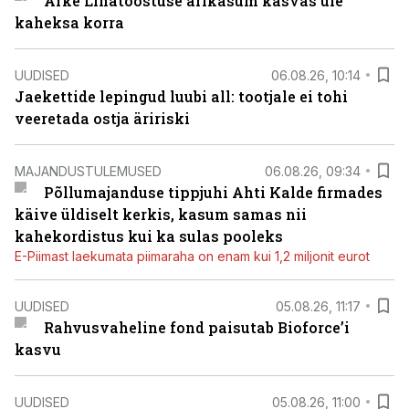
Arke Lihatööstuse ärikasum kasvas üle
kaheksa korra
UUDISED
06.08.26, 10:14
Jaekettide lepingud luubi all: tootjale ei tohi
veeretada ostja äririski
MAJANDUSTULEMUSED
06.08.26, 09:34
Põllumajanduse tippjuhi Ahti Kalde firmades
käive üldiselt kerkis, kasum samas nii
kahekordistus kui ka sulas pooleks
E-Piimast laekumata piimaraha on enam kui 1,2 miljonit eurot
UUDISED
05.08.26, 11:17
Rahvusvaheline fond paisutab Bioforce’i
kasvu
UUDISED
05.08.26, 11:00