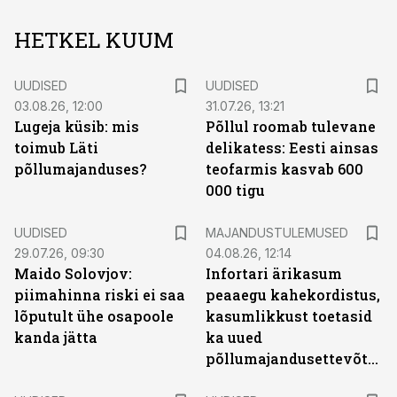
HETKEL KUUM
UUDISED
UUDISED
03.08.26, 12:00
31.07.26, 13:21
Lugeja küsib: mis
Põllul roomab tulevane
toimub Läti
delikatess: Eesti ainsas
põllumajanduses?
teofarmis kasvab 600
000 tigu
UUDISED
MAJANDUSTULEMUSED
29.07.26, 09:30
04.08.26, 12:14
Maido Solovjov:
Infortari ärikasum
piimahinna riski ei saa
peaaegu kahekordistus,
lõputult ühe osapoole
kasumlikkust toetasid
kanda jätta
ka uued
põllumajandusettevõtted