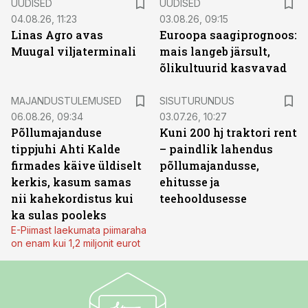
UUDISED
UUDISED
04.08.26, 11:23
03.08.26, 09:15
Linas Agro avas
Euroopa saagiprognoos:
Muugal viljaterminali
mais langeb järsult,
õlikultuurid kasvavad
ST
MAJANDUSTULEMUSED
SISUTURUNDUS
06.08.26, 09:34
03.07.26, 10:27
Põllumajanduse
Kuni 200 hj traktori rent
tippjuhi Ahti Kalde
– paindlik lahendus
firmades käive üldiselt
põllumajandusse,
kerkis, kasum samas
ehitusse ja
nii kahekordistus kui
teehooldusesse
ka sulas pooleks
E-Piimast laekumata piimaraha
on enam kui 1,2 miljonit eurot