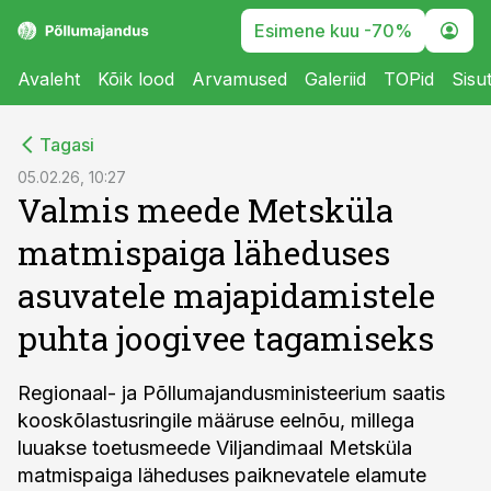
Esimene kuu -70%
Avaleht
Kõik lood
Arvamused
Galeriid
TOPid
Sisu
cebook
cebook
Tagasi
Twitter)
Twitter)
05.02.26, 10:27
Valmis meede Metsküla
kedIn
kedIn
matmispaiga läheduses
ail
ail
asuvatele majapidamistele
k
k
puhta joogivee tagamiseks
Regionaal- ja Põllumajandusministeerium saatis
kooskõlastusringile määruse eelnõu, millega
luuakse toetusmeede Viljandimaal Metsküla
matmispaiga läheduses paiknevatele elamute