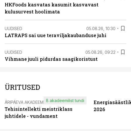
HKFoods kasvatas kasumit kasvavast
kulusurvest hoolimata
UUDISED
05.08.26, 10:30
LATRAPS sai uue teraviljakaubanduse juhi
UUDISED
05.08.26, 09:22
Vihmane juuli pidurdas saagikoristust
ÜRITUSED
8 akadeemilist tundi
Energiasäästli
ÄRIPÄEVA AKADEEMIA
Tehisintellekti meistriklass
2026
juhtidele - vundament