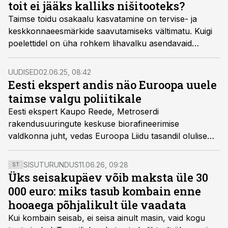
toit ei jääks kalliks nišitooteks?
Taimse toidu osakaalu kasvatamine on tervise- ja
keskkonnaeesmärkide saavutamiseks vältimatu. Kuigi
poelettidel on üha rohkem lihavalku asendavaid
tooteid, jäävad need paljudele veel nišitooteks. Et
taimne valik muutuks tavapäraseks, tuleb muuta ka
UUDISED
02.06.25, 08:42
traditsioonilisi tootearenduse süsteeme, kirjutab
Eesti ekspert andis näo Euroopa uuele
Metroserdi rakendusuuringute keskuse
taimse valgu poliitikale
biorafineerimise üksuse juht Kaupo Reede.
Eesti ekspert Kaupo Reede, Metroserdi
rakendusuuringute keskuse biorafineerimise
valdkonna juht, vedas Euroopa Liidu tasandil olulise
arengudokumendi koostamist, mis suunab taimsete
valkude tootmise ja arendamise tulevikku
SISUTURUNDUS
11.06.26, 09:28
ST
kliimamuutuste ajastul.
Üks seisakupäev võib maksta üle 30
000 euro: miks tasub kombain enne
hooaega põhjalikult üle vaadata
Kui kombain seisab, ei seisa ainult masin, vaid kogu