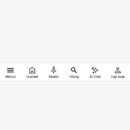
Menüü
Uudised
Raadio
Otsing
AI Chat
Logi sisse
Vana-Lõuna 39/1, 19094 Tallinn
(+372) 667 0111
pollumajandus@pollumajandus.ee