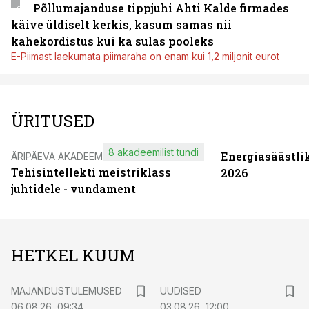
Põllumajanduse tippjuhi Ahti Kalde firmades
käive üldiselt kerkis, kasum samas nii
kahekordistus kui ka sulas pooleks
E-Piimast laekumata piimaraha on enam kui 1,2 miljonit eurot
ÜRITUSED
8 akadeemilist tundi
Energiasäästli
ÄRIPÄEVA AKADEEMIA
Tehisintellekti meistriklass
2026
juhtidele - vundament
HETKEL KUUM
MAJANDUSTULEMUSED
UUDISED
06.08.26, 09:34
03.08.26, 12:00