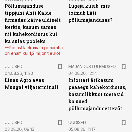
Põllumajanduse
Lugeja küsib: mis
tippjuhi Ahti Kalde
toimub Läti
firmades käive üldiselt
põllumajanduses?
kerkis, kasum samas
nii kahekordistus kui
ka sulas pooleks
E-Piimast laekumata piimaraha
on enam kui 1,2 miljonit eurot
UUDISED
MAJANDUSTULEMUSED
04.08.26, 11:23
04.08.26, 12:14
Linas Agro avas
Infortari ärikasum
Muugal viljaterminali
peaaegu kahekordistus,
kasumlikkust toetasid
ka uued
põllumajandusettevõtted
UUDISED
UUDISED
03.08.26, 09:15
05.08.26, 11:17