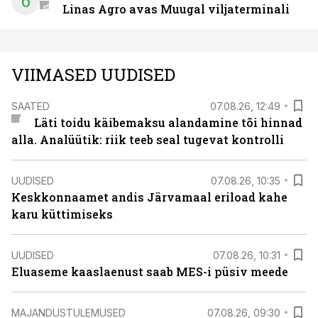
6
Linas Agro avas Muugal viljaterminali
VIIMASED UUDISED
SAATED
07.08.26, 12:49
Läti toidu käibemaksu alandamine tõi hinnad
alla. Analüütik: riik teeb seal tugevat kontrolli
UUDISED
07.08.26, 10:35
Keskkonnaamet andis Järvamaal eriload kahe
karu küttimiseks
UUDISED
07.08.26, 10:31
Eluaseme kaaslaenust saab MES-i püsiv meede
MAJANDUSTULEMUSED
07.08.26, 09:30