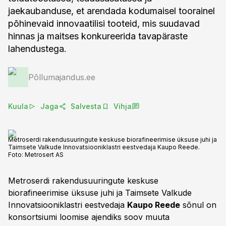
jaekaubanduse, et arendada kodumaisel toorainel
põhinevaid innovaatilisi tooteid, mis suudavad
hinnas ja maitses konkureerida tavapäraste
lahendustega.
Põllumajandus.ee
Kuula
Jaga
Salvesta
Vihja
Metroserdi rakendusuuringute keskuse biorafineerimise üksuse juhi ja
Taimsete Valkude Innovatsiooniklastri eestvedaja Kaupo Reede.
Foto:
Metrosert AS
Metroserdi rakendusuuringute keskuse
biorafineerimise üksuse juhi ja Taimsete Valkude
Innovatsiooniklastri eestvedaja
Kaupo Reede
sõnul on
konsortsiumi loomise ajendiks soov muuta