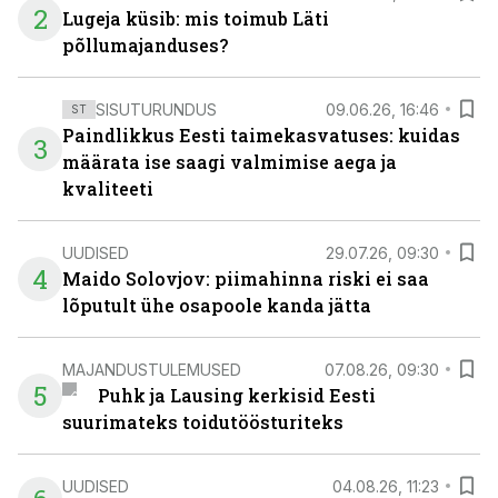
2
Lugeja küsib: mis toimub Läti
põllumajanduses?
SISUTURUNDUS
09.06.26, 16:46
ST
Paindlikkus Eesti taimekasvatuses: kuidas
3
määrata ise saagi valmimise aega ja
kvaliteeti
UUDISED
29.07.26, 09:30
4
Maido Solovjov: piimahinna riski ei saa
lõputult ühe osapoole kanda jätta
MAJANDUSTULEMUSED
07.08.26, 09:30
5
Puhk ja Lausing kerkisid Eesti
suurimateks toidutöösturiteks
UUDISED
04.08.26, 11:23