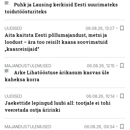
Puhk ja Lausing kerkisid Eesti suurimateks
toidutöösturiteks
UUDISED
06.08.26, 13:27
Aita kaitsta Eesti põllumajandust, metsi ja
loodust – ära too reisilt kaasa soovimatuid
„kaasreisijaid“
MAJANDUSTULEMUSED
06.08.26, 12:15
Arke Lihatööstuse ärikasum kasvas üle
kaheksa korra
UUDISED
06.08.26, 10:14
Jaekettide lepingud luubi all: tootjale ei tohi
veeretada ostja äririski
MAJANDUSTULEMUSED
06.08.26, 09:34