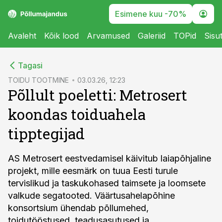
Esimene kuu -70%
Avaleht
Kõik lood
Arvamused
Galeriid
TOPid
Sisu
cebook
Tagasi
Twitter)
TOIDU TOOTMINE
03.03.26, 12:23
Põllult poeletti: Metrosert
kedIn
koondas toiduahela
ail
tipptegijad
k
AS Metrosert eestvedamisel käivitub laiapõhjaline
projekt, mille eesmärk on tuua Eesti turule
tervislikud ja taskukohased taimsete ja loomsete
valkude segatooted. Väärtusahelapõhine
konsortsium ühendab põllumehed,
toidutööstused, teadusasutused ja