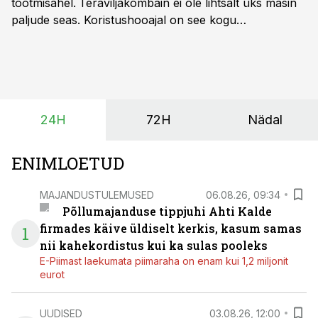
tootmisahel.
Teraviljakombain ei ole lihtsalt üks masin
paljude seas. Koristushooajal on see kogu
tootmisprotsessi kõige kriitilisem lüli. Kui külv,
taimekaitse ja väetamine jaotuvad kuude peale, siis
saagi kättesaamine ja realiseerimine toimub sageli väga
lühikese ajavahemiku jooksul – kõigest 2-4 nädalaga.
24H
72H
Nädal
ENIMLOETUD
MAJANDUSTULEMUSED
06.08.26, 09:34
Põllumajanduse tippjuhi Ahti Kalde
firmades käive üldiselt kerkis, kasum samas
1
nii kahekordistus kui ka sulas pooleks
E-Piimast laekumata piimaraha on enam kui 1,2 miljonit
eurot
UUDISED
03.08.26, 12:00