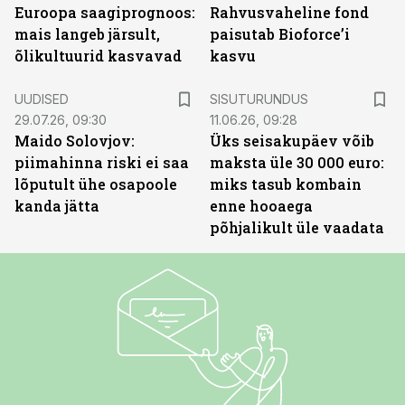
Euroopa saagiprognoos:
Rahvusvaheline fond
mais langeb järsult,
paisutab Bioforce’i
õlikultuurid kasvavad
kasvu
ST
UUDISED
SISUTURUNDUS
29.07.26, 09:30
11.06.26, 09:28
Maido Solovjov:
Üks seisakupäev võib
piimahinna riski ei saa
maksta üle 30 000 euro:
lõputult ühe osapoole
miks tasub kombain
kanda jätta
enne hooaega
põhjalikult üle vaadata