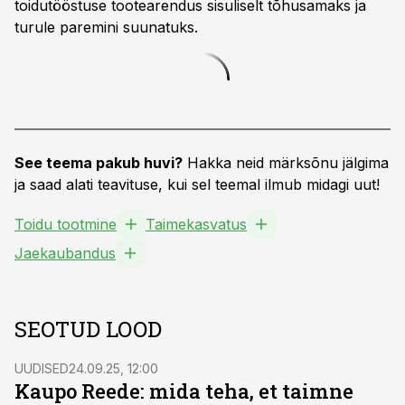
toidutööstuse tootearendus sisuliselt tõhusamaks ja
turule paremini suunatuks.
See teema pakub huvi?
Hakka neid märksõnu jälgima
ja saad alati teavituse, kui sel teemal ilmub midagi uut!
Toidu tootmine
Taimekasvatus
Jaekaubandus
SEOTUD LOOD
UUDISED
24.09.25, 12:00
Kaupo Reede: mida teha, et taimne