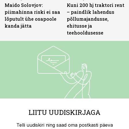
Maido Solovjov:
Kuni 200 hj traktori rent
piimahinna riski ei saa
– paindlik lahendus
lõputult ühe osapoole
põllumajandusse,
kanda jätta
ehitusse ja
teehooldusesse
LIITU UUDISKIRJAGA
Telli uudiskiri ning saad oma postkasti päeva