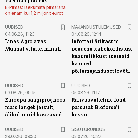
ka sulas pooleks
E-Piimast laekumata piimaraha
on enam kui 1,2 miljonit eurot
UUDISED
MAJANDUSTULEMUSED
04.08.26, 11:23
04.08.26, 12:14
Linas Agro avas
Infortari ärikasum
Muugal viljaterminali
peaaegu kahekordistus,
kasumlikkust toetasid
ka uued
põllumajandusettevõtted
UUDISED
UUDISED
03.08.26, 09:15
05.08.26, 11:17
Euroopa saagiprognoos:
Rahvusvaheline fond
mais langeb järsult,
paisutab Bioforce’i
õlikultuurid kasvavad
kasvu
ST
UUDISED
SISUTURUNDUS
29.07.26, 09:30
03.07.26, 10:27