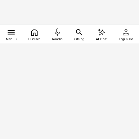
Menüü
Uudised
Raadio
Otsing
AI Chat
Logi sisse
Vana-Lõuna 39/1, 19094 Tallinn
(+372) 667 0111
pollumajandus@pollumajandus.ee
Telli
Reklaam
Firmast
Sisu kasutamisõigused
Ajakirjaniku
eetikakoodeks