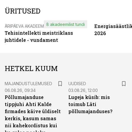
ÜRITUSED
8 akadeemilist tundi
Energiasäästli
ÄRIPÄEVA AKADEEMIA
Tehisintellekti meistriklass
2026
juhtidele - vundament
HETKEL KUUM
MAJANDUSTULEMUSED
UUDISED
06.08.26, 09:34
03.08.26, 12:00
Põllumajanduse
Lugeja küsib: mis
tippjuhi Ahti Kalde
toimub Läti
firmades käive üldiselt
põllumajanduses?
kerkis, kasum samas
nii kahekordistus kui