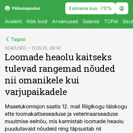
Esimene kuu -70%
Avaleht
Kõik lood
Arvamused
Galeriid
TOPid
Sisu
cebook
Tagasi
Twitter)
SEADUSED
13.05.26, 08:30
Loomade heaolu kaitseks
kedIn
tulevad rangemad nõuded
ail
nii omanikele kui
k
varjupaikadele
Maaelukomisjon saatis 12. mail Riigikogu täiskogu
ette loomakaitseseaduse ja veterinaarseaduse
muutmise eelnõu, mis karmistab loomade heaolu
puudutavaid nõudeid ning täpsustab nii