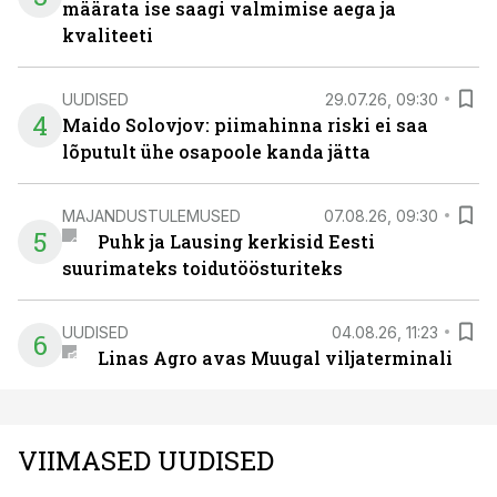
määrata ise saagi valmimise aega ja
kvaliteeti
UUDISED
29.07.26, 09:30
4
Maido Solovjov: piimahinna riski ei saa
lõputult ühe osapoole kanda jätta
MAJANDUSTULEMUSED
07.08.26, 09:30
5
Puhk ja Lausing kerkisid Eesti
suurimateks toidutöösturiteks
UUDISED
04.08.26, 11:23
6
Linas Agro avas Muugal viljaterminali
VIIMASED UUDISED