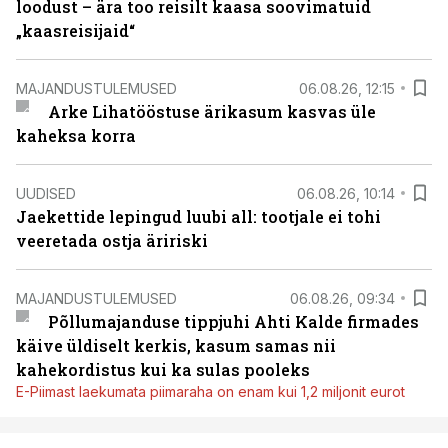
loodust – ära too reisilt kaasa soovimatuid
„kaasreisijaid“
MAJANDUSTULEMUSED
06.08.26, 12:15
Arke Lihatööstuse ärikasum kasvas üle
kaheksa korra
UUDISED
06.08.26, 10:14
Jaekettide lepingud luubi all: tootjale ei tohi
veeretada ostja äririski
MAJANDUSTULEMUSED
06.08.26, 09:34
Põllumajanduse tippjuhi Ahti Kalde firmades
käive üldiselt kerkis, kasum samas nii
kahekordistus kui ka sulas pooleks
E-Piimast laekumata piimaraha on enam kui 1,2 miljonit eurot