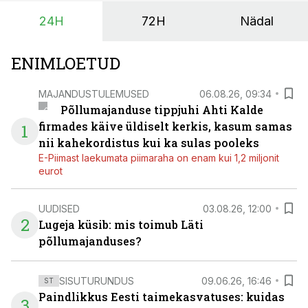
24H
72H
Nädal
ENIMLOETUD
MAJANDUSTULEMUSED
06.08.26, 09:34
Põllumajanduse tippjuhi Ahti Kalde
firmades käive üldiselt kerkis, kasum samas
1
nii kahekordistus kui ka sulas pooleks
E-Piimast laekumata piimaraha on enam kui 1,2 miljonit
eurot
UUDISED
03.08.26, 12:00
2
Lugeja küsib: mis toimub Läti
põllumajanduses?
SISUTURUNDUS
09.06.26, 16:46
ST
Paindlikkus Eesti taimekasvatuses: kuidas
3