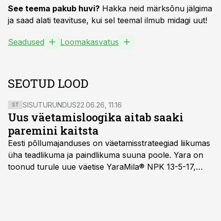
See teema pakub huvi?
Hakka neid märksõnu jälgima
ja saad alati teavituse, kui sel teemal ilmub midagi uut!
Seadused
Loomakasvatus
SEOTUD LOOD
SISUTURUNDUS
22.06.26, 11:16
ST
Uus väetamisloogika aitab saaki
paremini kaitsta
Eesti põllumajanduses on väetamisstrateegiad liikumas
üha teadlikuma ja paindlikuma suuna poole. Yara on
toonud turule uue väetise YaraMila® NPK 13-5-17,
mille eesmärk on mitte ainult parandada saagikust,
vaid ka muuta põllumeeste mõtteviisi väetamise
ajastuse ja koguste osas.