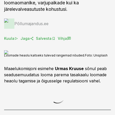
loomaomanike, varjupaikade kui ka
järelevalveasutuste kohustusi.
Põllumajandus.ee
Kuula
Jaga
Salvesta
Vihja
Loomade heaolu kaitseks tulevad rangemad nõuded.
Foto:
Unsplash
Maaelukomisjoni esimehe
Urmas Kruuse
sõnul peab
seadusemuudatus looma parema tasakaalu loomade
heaolu tagamise ja õigusselge regulatsiooni vahel.