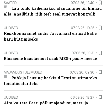
SAATED
07.08.26, 12:49
Läti toidu käibemaksu alandamine tõi hinnad
alla. Analüütik: riik teeb seal tugevat kontrolli
UUDISED
07.08.26, 10:35
Keskkonnaamet andis Järvamaal eriload kahe
karu küttimiseks
UUDISED
07.08.26, 10:31
Eluaseme kaaslaenust saab MES-i püsiv meede
MAJANDUSTULEMUSED
07.08.26, 09:30
Puhk ja Lausing kerkisid Eesti suurimateks
toidutöösturiteks
UUDISED
06.08.26, 13:27
Aita kaitsta Eesti põllumajandust, metsi ja