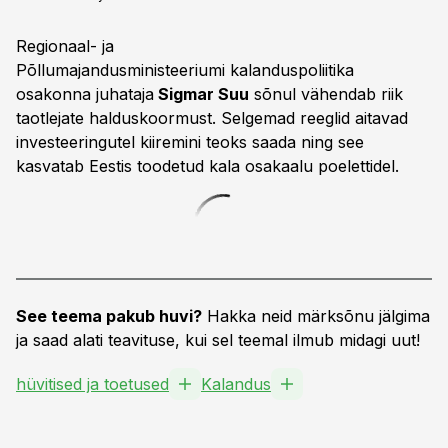
Regionaal- ja
Põllumajandusministeeriumi kalanduspoliitika
osakonna juhataja
Sigmar Suu
sõnul vähendab riik
taotlejate halduskoormust. Selgemad reeglid aitavad
investeeringutel kiiremini teoks saada ning see
kasvatab Eestis toodetud kala osakaalu poelettidel.
See teema pakub huvi?
Hakka neid märksõnu jälgima
ja saad alati teavituse, kui sel teemal ilmub midagi uut!
hüvitised ja toetused
Kalandus