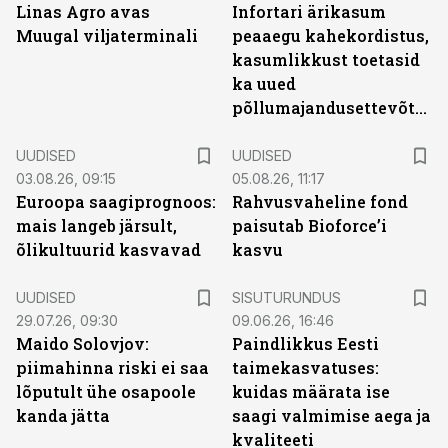
Linas Agro avas
Infortari ärikasum
Muugal viljaterminali
peaaegu kahekordistus,
kasumlikkust toetasid
ka uued
põllumajandusettevõtted
UUDISED
UUDISED
03.08.26, 09:15
05.08.26, 11:17
Euroopa saagiprognoos:
Rahvusvaheline fond
mais langeb järsult,
paisutab Bioforce’i
õlikultuurid kasvavad
kasvu
ST
UUDISED
SISUTURUNDUS
29.07.26, 09:30
09.06.26, 16:46
Maido Solovjov:
Paindlikkus Eesti
piimahinna riski ei saa
taimekasvatuses:
lõputult ühe osapoole
kuidas määrata ise
kanda jätta
saagi valmimise aega ja
kvaliteeti