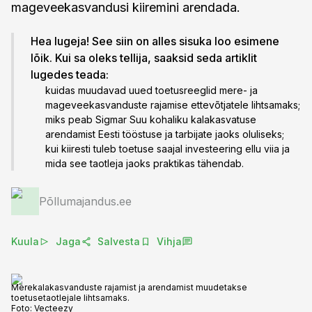
mageveekasvandusi kiiremini arendada.
Hea lugeja! See siin on alles sisuka loo esimene
lõik. Kui sa oleks tellija, saaksid seda artiklit
lugedes teada:
kuidas muudavad uued toetusreeglid mere- ja
mageveekasvanduste rajamise ettevõtjatele lihtsamaks;
miks peab Sigmar Suu kohaliku kalakasvatuse
arendamist Eesti tööstuse ja tarbijate jaoks oluliseks;
kui kiiresti tuleb toetuse saajal investeering ellu viia ja
mida see taotleja jaoks praktikas tähendab.
Põllumajandus.ee
Kuula
Jaga
Salvesta
Vihja
Merekalakasvanduste rajamist ja arendamist muudetakse
toetusetaotlejale lihtsamaks.
Foto:
Vecteezy