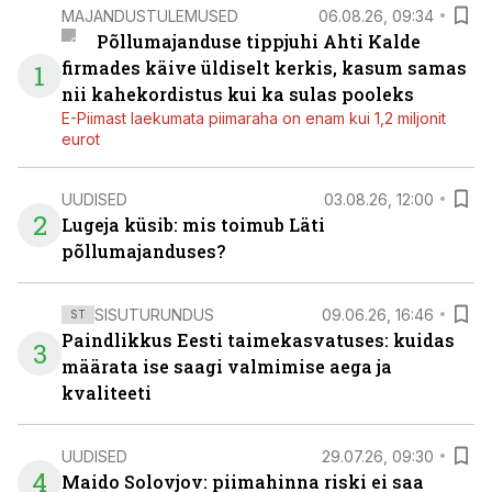
MAJANDUSTULEMUSED
06.08.26, 09:34
Põllumajanduse tippjuhi Ahti Kalde
firmades käive üldiselt kerkis, kasum samas
1
nii kahekordistus kui ka sulas pooleks
E-Piimast laekumata piimaraha on enam kui 1,2 miljonit
eurot
UUDISED
03.08.26, 12:00
2
Lugeja küsib: mis toimub Läti
põllumajanduses?
SISUTURUNDUS
09.06.26, 16:46
ST
Paindlikkus Eesti taimekasvatuses: kuidas
3
määrata ise saagi valmimise aega ja
kvaliteeti
UUDISED
29.07.26, 09:30
4
Maido Solovjov: piimahinna riski ei saa