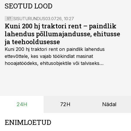
SEOTUD LOOD
SISUTURUNDUS
03.07.26, 10:27
ST
Kuni 200 hj traktori rent – paindlik
lahendus põllumajandusse, ehitusse
ja teehooldusesse
Kuni 200 hj traktori rent
on paindlik lahendus
ettevõttele, kes vajab töökindlat masinat
hooajatöödeks, ehitusobjektile või talviseks
lumetõrjeks. Renditraktor kuni 200 hj aitab katta
hooajalisi töötippe, ootamatuid lisatöid või asendada
ajutiselt rivist välja langenud tehnikat, ja seda ilma suuri
investeeringuid tegemata. Baltic Agro masinarent tagab
vajaliku traktori ja lisavarustuse just siis, kui töömaht
24H
72H
Nädal
on suurim ning iga töötund on oluline.
ENIMLOETUD