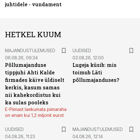
juhtidele - vundament
HETKEL KUUM
MAJANDUSTULEMUSED
UUDISED
06.08.26, 09:34
03.08.26, 12:00
Põllumajanduse
Lugeja küsib: mis
tippjuhi Ahti Kalde
toimub Läti
firmades käive üldiselt
põllumajanduses?
kerkis, kasum samas
nii kahekordistus kui
ka sulas pooleks
E-Piimast laekumata piimaraha
on enam kui 1,2 miljonit eurot
UUDISED
MAJANDUSTULEMUSED
04.08.26, 11:23
04.08.26, 12:14