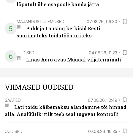
lõputult ühe osapoole kanda jätta
MAJANDUSTULEMUSED
07.08.26, 09:30
5
Puhk ja Lausing kerkisid Eesti
suurimateks toidutöösturiteks
UUDISED
04.08.26, 11:23
6
Linas Agro avas Muugal viljaterminali
VIIMASED UUDISED
SAATED
07.08.26, 12:49
Läti toidu käibemaksu alandamine tõi hinnad
alla. Analüütik: riik teeb seal tugevat kontrolli
UUDISED
07.08.26, 10:35