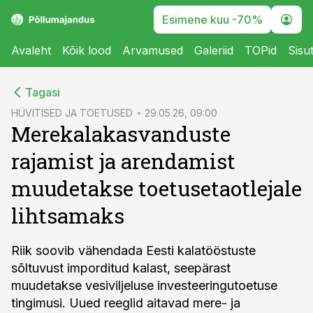
Esimene kuu -70%
Avaleht
Kõik lood
Arvamused
Galeriid
TOPid
Sisu
cebook
Tagasi
Twitter)
HÜVITISED JA TOETUSED
29.05.26, 09:00
Merekalakasvanduste
kedIn
rajamist ja arendamist
ail
muudetakse toetusetaotlejale
k
lihtsamaks
Riik soovib vähendada Eesti kalatööstuste
sõltuvust imporditud kalast, seepärast
muudetakse vesiviljeluse investeeringutoetuse
tingimusi. Uued reeglid aitavad mere- ja