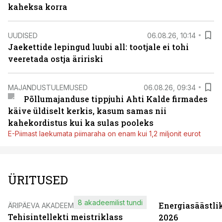
kaheksa korra
UUDISED
06.08.26, 10:14
Jaekettide lepingud luubi all: tootjale ei tohi
veeretada ostja äririski
MAJANDUSTULEMUSED
06.08.26, 09:34
Põllumajanduse tippjuhi Ahti Kalde firmades
käive üldiselt kerkis, kasum samas nii
kahekordistus kui ka sulas pooleks
E-Piimast laekumata piimaraha on enam kui 1,2 miljonit eurot
ÜRITUSED
8 akadeemilist tundi
Energiasäästli
ÄRIPÄEVA AKADEEMIA
Tehisintellekti meistriklass
2026