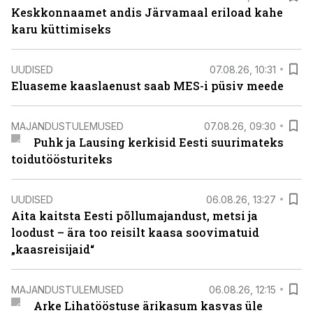
Keskkonnaamet andis Järvamaal eriload kahe
karu küttimiseks
UUDISED
07.08.26, 10:31
Eluaseme kaaslaenust saab MES-i püsiv meede
MAJANDUSTULEMUSED
07.08.26, 09:30
Puhk ja Lausing kerkisid Eesti suurimateks
toidutöösturiteks
UUDISED
06.08.26, 13:27
Aita kaitsta Eesti põllumajandust, metsi ja
loodust – ära too reisilt kaasa soovimatuid
„kaasreisijaid“
MAJANDUSTULEMUSED
06.08.26, 12:15
Arke Lihatööstuse ärikasum kasvas üle