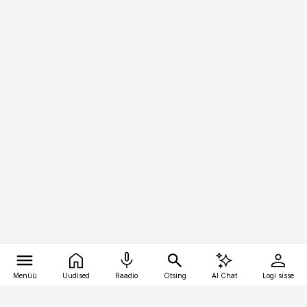
Menüü
Uudised
Raadio
Otsing
AI Chat
Logi sisse