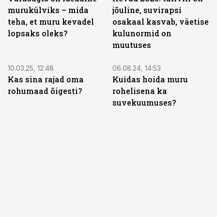
murukülviks – mida
jõuline, suvirapsi
teha, et muru kevadel
osakaal kasvab, väetise
lopsaks oleks?
kulunormid on
muutuses
ST
ST
10.03.25, 12:48
06.08.24, 14:53
Kas sina rajad oma
Kuidas hoida muru
rohumaad õigesti?
rohelisena ka
suvekuumuses?