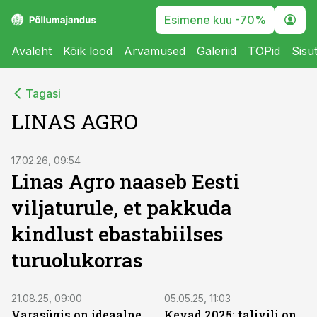
Esimene kuu -70%
Avaleht
Kõik lood
Arvamused
Galeriid
TOPid
Sisu
Tagasi
LINAS AGRO
ST
17.02.26, 09:54
Linas Agro naaseb Eesti
viljaturule, et pakkuda
kindlust ebastabiilses
turuolukorras
ST
ST
21.08.25, 09:00
05.05.25, 11:03
Varasügis on ideaalne
Kevad 2025: talivili on