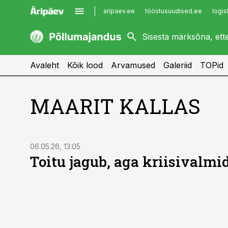
aripaev.ee
tööstusuudised.ee
logis
kaubandus.ee
imelineajalugu.ee
kinnisvarauudised.ee
imelineteadus.ee
Avaleht
Kõik lood
Arvamused
Galeriid
TOPid
MAARIT KALLAS
06.05.26, 13:05
Toitu jagub, aga kriisivalmi