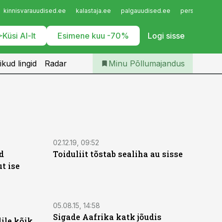
Iseteenindus
kinnisvarauudised.ee
kalastaja.ee
palgauudised.ee
personaliuudi
Telli Põllumajandus
Küsi AI-lt
Esimene kuu -70%
Logi sisse
ikud lingid
Radar
Minu Põllumajandus
02.12.19, 09:52
d
Toiduliit tõstab sealiha au sisse
t ise
05.08.15, 14:58
Sigade Aafrika katk jõudis
ile kõik