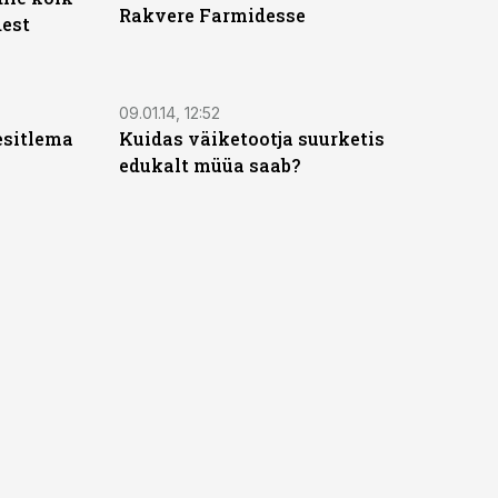
Rakvere Farmidesse
dest
09.01.14, 12:52
esitlema
Kuidas väiketootja suurketis
edukalt müüa saab?