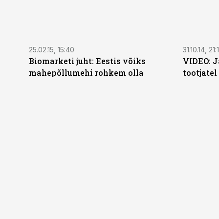
25.02.15, 15:40
31.10.14, 21:
Biomarketi juht: Eestis võiks
VIDEO: J
mahepõllumehi rohkem olla
tootjate