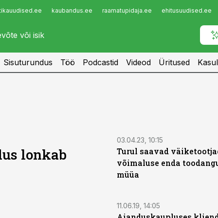
tikauudised.ee
kaubandus.ee
raamatupidaja.ee
ehitusuudised.ee
Infopank
Radar
Sisuturundus
Töö
Podcastid
Videod
Üritused
Kasul
03.04.23, 10:15
dus lonkab
Turul saavad väiketootja
võimaluse enda toodangu
müüa
11.06.19, 14:05
Aianduskaupluses kliend