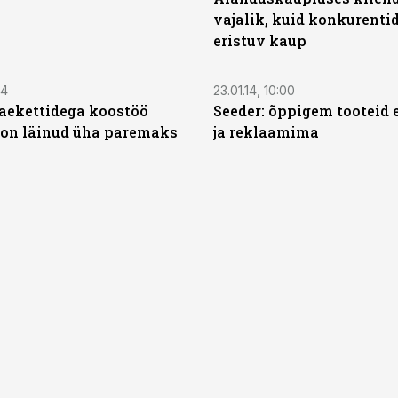
vajalik, kuid konkurenti
eristuv kaup
14
23.01.14, 10:00
aekettidega koostöö
Seeder: õppigem tooteid 
l on läinud üha paremaks
ja reklaamima