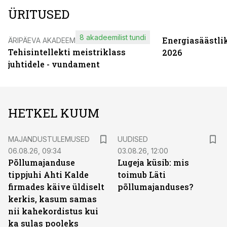
ÜRITUSED
8 akadeemilist tundi
Energiasäästli
ÄRIPÄEVA AKADEEMIA
Tehisintellekti meistriklass
2026
juhtidele - vundament
HETKEL KUUM
MAJANDUSTULEMUSED
UUDISED
06.08.26, 09:34
03.08.26, 12:00
Põllumajanduse
Lugeja küsib: mis
tippjuhi Ahti Kalde
toimub Läti
firmades käive üldiselt
põllumajanduses?
kerkis, kasum samas
nii kahekordistus kui
ka sulas pooleks