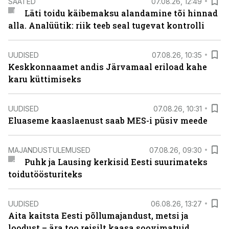
SAATED
07.08.26, 12:49
Läti toidu käibemaksu alandamine tõi hinnad
alla. Analüütik: riik teeb seal tugevat kontrolli
UUDISED
07.08.26, 10:35
Keskkonnaamet andis Järvamaal eriload kahe
karu küttimiseks
UUDISED
07.08.26, 10:31
Eluaseme kaaslaenust saab MES-i püsiv meede
MAJANDUSTULEMUSED
07.08.26, 09:30
Puhk ja Lausing kerkisid Eesti suurimateks
toidutöösturiteks
UUDISED
06.08.26, 13:27
Aita kaitsta Eesti põllumajandust, metsi ja
loodust – ära too reisilt kaasa soovimatuid