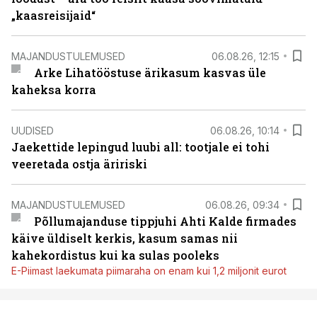
„kaasreisijaid“
MAJANDUSTULEMUSED
06.08.26, 12:15
Arke Lihatööstuse ärikasum kasvas üle
kaheksa korra
UUDISED
06.08.26, 10:14
Jaekettide lepingud luubi all: tootjale ei tohi
veeretada ostja äririski
MAJANDUSTULEMUSED
06.08.26, 09:34
Põllumajanduse tippjuhi Ahti Kalde firmades
käive üldiselt kerkis, kasum samas nii
kahekordistus kui ka sulas pooleks
E-Piimast laekumata piimaraha on enam kui 1,2 miljonit eurot