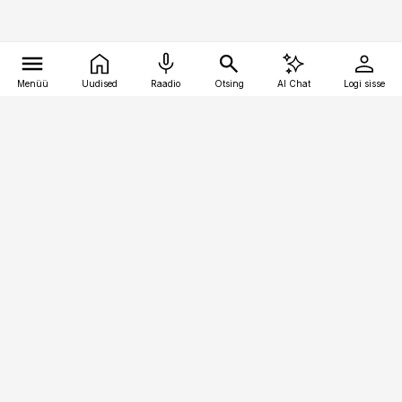
Menüü
Uudised
Raadio
Otsing
AI Chat
Logi sisse
Vana-Lõuna 39/1, 19094 Tallinn
(+372) 667 0111
pollumajandus@pollumajandus.ee
Telli
Reklaam
Firmast
Sisu kasutamisõigused
Ajakirjaniku
eetikakoodeks
Üldtingimused
Privaatsustingimused