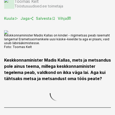
Toomas Kelt
Tööstusuudised.ee toimetaja
Kuula
Jaga
Salvesta
Vihja
Keskkonnaminister Madis Kallas on kindel - riigimetsas peab raiemaht
langema! Erametsaomanikele uusi käske-keelde ta aga ei plaani, vaid
usub läbirääkimistesse.
Foto:
Toomas Kelt
Keskkonnaminister Madis Kallas, mets ja metsandus
pole ainus teema, millega keskkonnaminister
tegelema peab, valdkond on ikka väga lai. Aga kui
tähtsaks metsa ja metsandust oma töös peate?