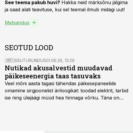
See teema pakub huvi?
Hakka neid märksõnu jälgima
ja saad alati teavituse, kui sel teemal ilmub midagi uut!
Metsandus
SEOTUD LOOD
SISUTURUNDUS
01.06.26, 13:29
ST
Nutikad akusalvestid muudavad
päikeseenergia taas tasuvaks
Veel mõni aasta tagasi tähendas päikesepaneelide
omamine sirgjoonelist äriloogikat: toodad elektrit, tarbid
ise ning ülejäägi müüd hea hinnaga võrku. Täna on
olukord energiaturul muutunud. Taastuvenergia
tootmisvõimsusi on lisandunud omajagu ning
päikeselistel tundidel tekib võrku suur ületootmine, mis
surub börsihinna madalaks või isegi negatiivseks.