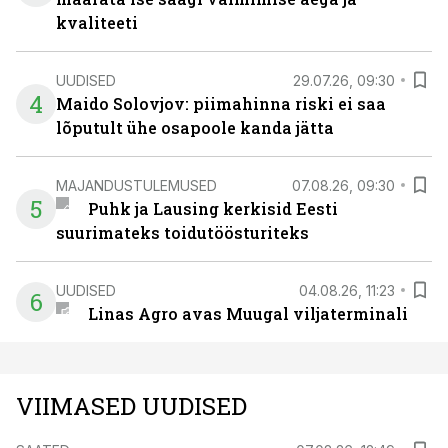
kvaliteeti
UUDISED
29.07.26, 09:30
4
Maido Solovjov: piimahinna riski ei saa
lõputult ühe osapoole kanda jätta
MAJANDUSTULEMUSED
07.08.26, 09:30
5
Puhk ja Lausing kerkisid Eesti
suurimateks toidutöösturiteks
UUDISED
04.08.26, 11:23
6
Linas Agro avas Muugal viljaterminali
VIIMASED UUDISED