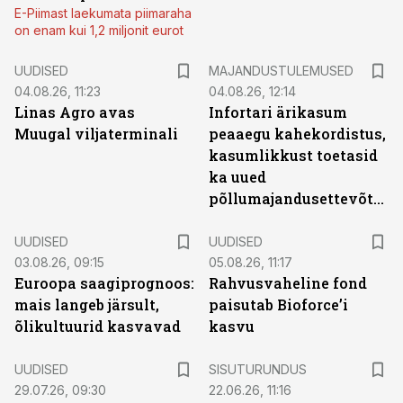
E-Piimast laekumata piimaraha
on enam kui 1,2 miljonit eurot
UUDISED
MAJANDUSTULEMUSED
04.08.26, 11:23
04.08.26, 12:14
Linas Agro avas
Infortari ärikasum
Muugal viljaterminali
peaaegu kahekordistus,
kasumlikkust toetasid
ka uued
põllumajandusettevõtted
UUDISED
UUDISED
03.08.26, 09:15
05.08.26, 11:17
Euroopa saagiprognoos:
Rahvusvaheline fond
mais langeb järsult,
paisutab Bioforce’i
õlikultuurid kasvavad
kasvu
ST
UUDISED
SISUTURUNDUS
29.07.26, 09:30
22.06.26, 11:16