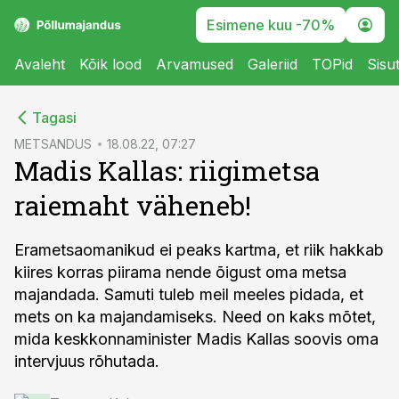
Esimene kuu -70%
Avaleht
Kõik lood
Arvamused
Galeriid
TOPid
Sisu
cebook
Tagasi
Twitter)
METSANDUS
18.08.22, 07:27
Madis Kallas: riigimetsa
kedIn
raiemaht väheneb!
ail
k
Erametsaomanikud ei peaks kartma, et riik hakkab
kiires korras piirama nende õigust oma metsa
majandada. Samuti tuleb meil meeles pidada, et
mets on ka majandamiseks. Need on kaks mõtet,
mida keskkonnaminister Madis Kallas soovis oma
intervjuus rõhutada.