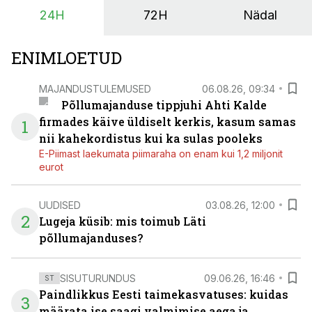
Seetõttu on akusalvestid muutumas nii ehitus- kui ka
24H
72H
Nädal
põllumajandusettevõtete jaoks üheks olulisemaks
investeeringuks energialahendustes.
ENIMLOETUD
MAJANDUSTULEMUSED
06.08.26, 09:34
Põllumajanduse tippjuhi Ahti Kalde
firmades käive üldiselt kerkis, kasum samas
1
nii kahekordistus kui ka sulas pooleks
E-Piimast laekumata piimaraha on enam kui 1,2 miljonit
eurot
UUDISED
03.08.26, 12:00
2
Lugeja küsib: mis toimub Läti
põllumajanduses?
SISUTURUNDUS
09.06.26, 16:46
ST
Paindlikkus Eesti taimekasvatuses: kuidas
3
määrata ise saagi valmimise aega ja