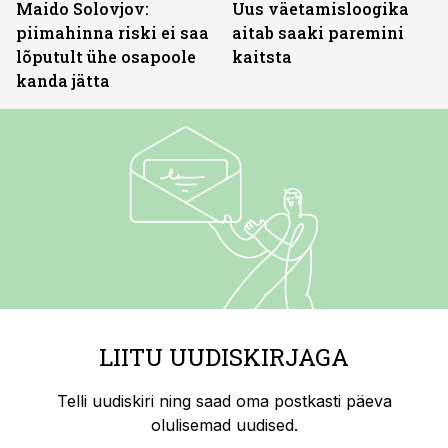
Maido Solovjov:
Uus väetamisloogika
piimahinna riski ei saa
aitab saaki paremini
lõputult ühe osapoole
kaitsta
kanda jätta
LIITU UUDISKIRJAGA
Telli uudiskiri ning saad oma postkasti päeva
olulisemad uudised.