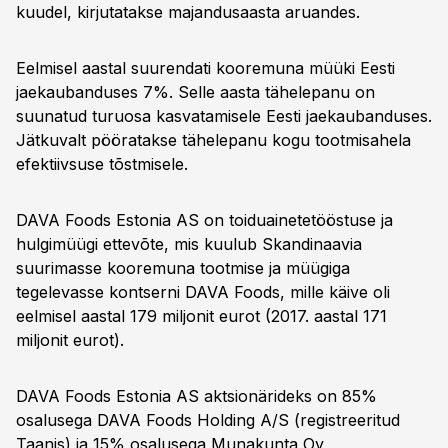
kuudel, kirjutatakse majandusaasta aruandes.
Eelmisel aastal suurendati kooremuna müüki Eesti
jaekaubanduses 7%. Selle aasta tähelepanu on
suunatud turuosa kasvatamisele Eesti jaekaubanduses.
Jätkuvalt pööratakse tähelepanu kogu tootmisahela
efektiivsuse tõstmisele.
DAVA Foods Estonia AS on toiduainetetööstuse ja
hulgimüügi ettevõte, mis kuulub Skandinaavia
suurimasse kooremuna tootmise ja müügiga
tegelevasse kontserni DAVA Foods, mille käive oli
eelmisel aastal 179 miljonit eurot (2017. aastal 171
miljonit eurot).
DAVA Foods Estonia AS aktsionärideks on 85%
osalusega DAVA Foods Holding A/S (registreeritud
Taanis) ja 15% osalusega Munakunta Oy