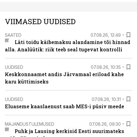
VIIMASED UUDISED
SAATED
07.08.26, 12:49
Läti toidu käibemaksu alandamine tõi hinnad
alla. Analüütik: riik teeb seal tugevat kontrolli
UUDISED
07.08.26, 10:35
Keskkonnaamet andis Järvamaal eriload kahe
karu küttimiseks
UUDISED
07.08.26, 10:31
Eluaseme kaaslaenust saab MES-i püsiv meede
MAJANDUSTULEMUSED
07.08.26, 09:30
Puhk ja Lausing kerkisid Eesti suurimateks