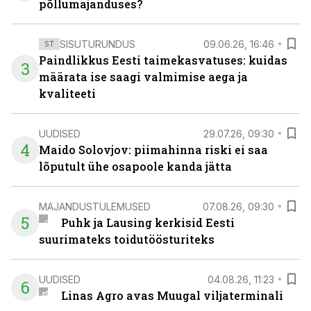
põllumajanduses?
SISUTURUNDUS
09.06.26, 16:46
ST
Paindlikkus Eesti taimekasvatuses: kuidas
3
määrata ise saagi valmimise aega ja
kvaliteeti
UUDISED
29.07.26, 09:30
4
Maido Solovjov: piimahinna riski ei saa
lõputult ühe osapoole kanda jätta
MAJANDUSTULEMUSED
07.08.26, 09:30
5
Puhk ja Lausing kerkisid Eesti
suurimateks toidutöösturiteks
UUDISED
04.08.26, 11:23
6
Linas Agro avas Muugal viljaterminali