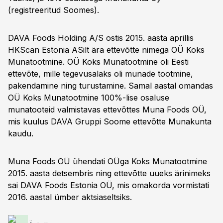
(registreeritud Soomes).
DAVA Foods Holding A/S ostis 2015. aasta aprillis
HKScan Estonia ASilt ära ettevõtte nimega OÜ Koks
Munatootmine. OÜ Koks Munatootmine oli Eesti
ettevõte, mille tegevusalaks oli munade tootmine,
pakendamine ning turustamine. Samal aastal omandas
OÜ Koks Munatootmine 100%-lise osaluse
munatooteid valmistavas ettevõttes Muna Foods OÜ,
mis kuulus DAVA Gruppi Soome ettevõtte Munakunta
kaudu.
Muna Foods OÜ ühendati OÜga Koks Munatootmine
2015. aasta detsembris ning ettevõtte uueks ärinimeks
sai DAVA Foods Estonia OÜ, mis omakorda vormistati
2016. aastal ümber aktsiaseltsiks.