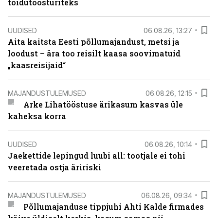
toidutöösturiteks
UUDISED
06.08.26, 13:27
Aita kaitsta Eesti põllumajandust, metsi ja
loodust – ära too reisilt kaasa soovimatuid
„kaasreisijaid“
MAJANDUSTULEMUSED
06.08.26, 12:15
Arke Lihatööstuse ärikasum kasvas üle
kaheksa korra
UUDISED
06.08.26, 10:14
Jaekettide lepingud luubi all: tootjale ei tohi
veeretada ostja äririski
MAJANDUSTULEMUSED
06.08.26, 09:34
Põllumajanduse tippjuhi Ahti Kalde firmades