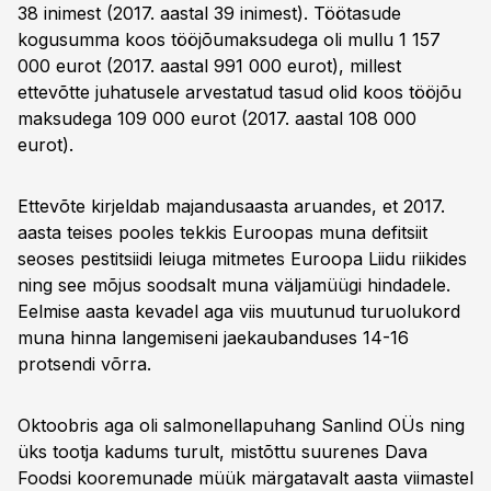
38 inimest (2017. aastal 39 inimest). Töötasude
kogusumma koos tööjõumaksudega oli mullu 1 157
000 eurot (2017. aastal 991 000 eurot), millest
ettevõtte juhatusele arvestatud tasud olid koos tööjõu
maksudega 109 000 eurot (2017. aastal 108 000
eurot).
Ettevõte kirjeldab majandusaasta aruandes, et 2017.
aasta teises pooles tekkis Euroopas muna defitsiit
seoses pestitsiidi leiuga mitmetes Euroopa Liidu riikides
ning see mõjus soodsalt muna väljamüügi hindadele.
Eelmise aasta kevadel aga viis muutunud turuolukord
muna hinna langemiseni jaekaubanduses 14-16
protsendi võrra.
Oktoobris aga oli salmonellapuhang Sanlind OÜs ning
üks tootja kadums turult, mistõttu suurenes Dava
Foodsi kooremunade müük märgatavalt aasta viimastel