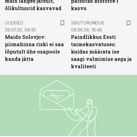
mais langeb järsult,
paisutab Bioforce’i
õlikultuurid kasvavad
kasvu
ST
UUDISED
SISUTURUNDUS
29.07.26, 09:30
09.06.26, 16:46
Maido Solovjov:
Paindlikkus Eesti
piimahinna riski ei saa
taimekasvatuses:
lõputult ühe osapoole
kuidas määrata ise
kanda jätta
saagi valmimise aega ja
kvaliteeti