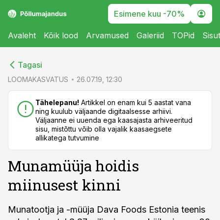
Esimene kuu -70%
Avaleht
Kõik lood
Arvamused
Galeriid
TOPid
Sisu
cebook
cebook
Tagasi
Twitter)
Twitter)
LOOMAKASVATUS
26.07.19, 12:30
kedIn
kedIn
Tähelepanu!
Artikkel on enam kui 5 aastat vana
ning kuulub väljaande digitaalsesse arhiivi.
ail
ail
Väljaanne ei uuenda ega kaasajasta arhiveeritud
sisu, mistõttu võib olla vajalik kaasaegsete
k
k
allikatega tutvumine
Munamüüja hoidis
miinusest kinni
Munatootja ja -müüja Dava Foods Estonia teenis