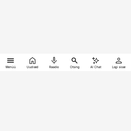
Menüü
Uudised
Raadio
Otsing
AI Chat
Logi sisse
Vana-Lõuna 39/1, 19094 Tallinn
(+372) 667 0111
pollumajandus@pollumajandus.ee
Telli
Reklaam