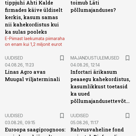
tippjuhi Ahti Kalde
toimub Läti
firmades käive üldiselt
põllumajanduses?
kerkis, kasum samas
nii kahekordistus kui
ka sulas pooleks
E-Piimast laekumata piimaraha
on enam kui 1,2 miljonit eurot
UUDISED
MAJANDUSTULEMUSED
04.08.26, 11:23
04.08.26, 12:14
Linas Agro avas
Infortari ärikasum
Muugal viljaterminali
peaaegu kahekordistus,
kasumlikkust toetasid
ka uued
põllumajandusettevõtted
UUDISED
UUDISED
03.08.26, 09:15
05.08.26, 11:17
Euroopa saagiprognoos:
Rahvusvaheline fond