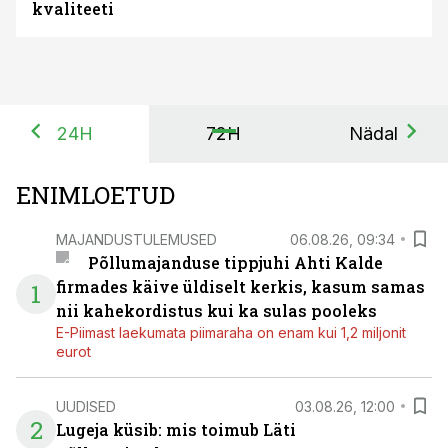
kvaliteeti
24H
72H
Nädal
ENIMLOETUD
MAJANDUSTULEMUSED
06.08.26, 09:34
Põllumajanduse tippjuhi Ahti Kalde
firmades käive üldiselt kerkis, kasum samas
1
nii kahekordistus kui ka sulas pooleks
E-Piimast laekumata piimaraha on enam kui 1,2 miljonit
eurot
UUDISED
03.08.26, 12:00
2
Lugeja küsib: mis toimub Läti