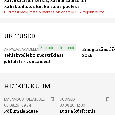
käive üldiselt kerkis, kasum samas nii
kahekordistus kui ka sulas pooleks
E-Piimast laekumata piimaraha on enam kui 1,2 miljonit eurot
ÜRITUSED
8 akadeemilist tundi
Energiasäästli
ÄRIPÄEVA AKADEEMIA
Tehisintellekti meistriklass
2026
juhtidele - vundament
HETKEL KUUM
MAJANDUSTULEMUSED
UUDISED
06.08.26, 09:34
03.08.26, 12:00
Põllumajanduse
Lugeja küsib: mis