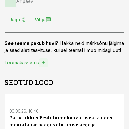
Äripäev
Jaga
Vihja
See teema pakub huvi?
Hakka neid märksõnu jälgima
ja saad alati teavituse, kui sel teemal ilmub midagi uut!
Loomakasvatus
SEOTUD LOOD
ST
09.06.26, 16:46
Paindlikkus Eesti taimekasvatuses: kuidas
määrata ise saagi valmimise aega ja