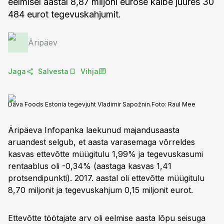
eelmisel aastal 8,87 miljoni eurose käibe juures 30
484 eurot tegevuskahjumit.
Äripäev
Jaga
Salvesta
Vihja
Dava Foods Estonia tegevjuht Vladimir Sapožnin.
Foto:
Raul Mee
Äripäeva Infopanka laekunud majandusaasta
aruandest selgub, et aasta varasemaga võrreldes
kasvas ettevõtte müügitulu 1,99% ja tegevuskasumi
rentaablus oli -0,34% (aastaga kasvas 1,41
protsendipunkti). 2017. aastal oli ettevõtte müügitulu
8,70 miljonit ja tegevuskahjum 0,15 miljonit eurot.
Ettevõtte töötajate arv oli eelmise aasta lõpu seisuga