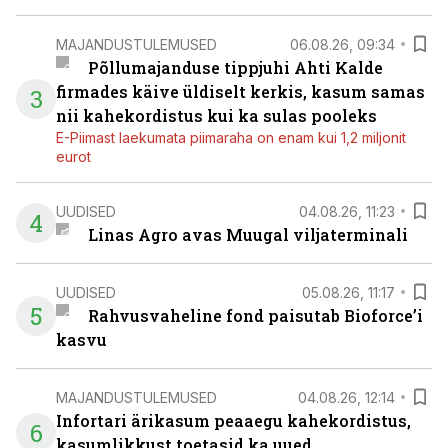
MAJANDUSTULEMUSED
06.08.26, 09:34
Põllumajanduse tippjuhi Ahti Kalde
firmades käive üldiselt kerkis, kasum samas
3
nii kahekordistus kui ka sulas pooleks
E-Piimast laekumata piimaraha on enam kui 1,2 miljonit
eurot
UUDISED
04.08.26, 11:23
4
Linas Agro avas Muugal viljaterminali
UUDISED
05.08.26, 11:17
5
Rahvusvaheline fond paisutab Bioforce’i
kasvu
MAJANDUSTULEMUSED
04.08.26, 12:14
Infortari ärikasum peaaegu kahekordistus,
6
kasumlikkust toetasid ka uued