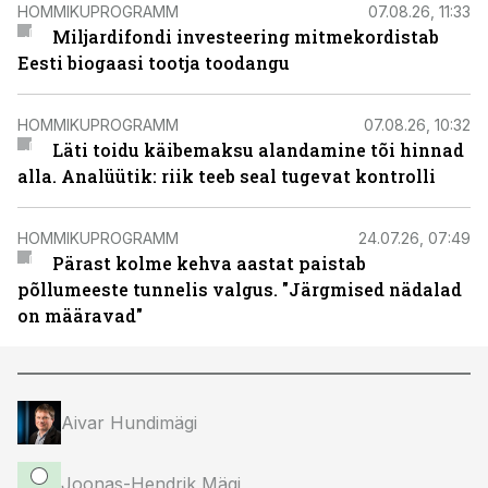
HOMMIKUPROGRAMM
07.08.26, 11:33
Miljardifondi investeering mitmekordistab
Eesti biogaasi tootja toodangu
HOMMIKUPROGRAMM
07.08.26, 10:32
Läti toidu käibemaksu alandamine tõi hinnad
alla. Analüütik: riik teeb seal tugevat kontrolli
HOMMIKUPROGRAMM
24.07.26, 07:49
Pärast kolme kehva aastat paistab
põllumeeste tunnelis valgus. "Järgmised nädalad
on määravad"
Aivar Hundimägi
Joonas-Hendrik Mägi