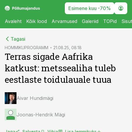
Esimene kuu -70%
Avaleht
Kõik lood
Arvamused
Galeriid
TOPid
Sisu
cebook
cebook
Tagasi
Twitter)
Twitter)
HOMMIKUPROGRAMM
21.08.25, 08:18
Terras sigade Aafrika
kedIn
kedIn
katkust: metssealiha tuleb
ail
ail
eestlaste toidulauale tuua
k
k
Aivar Hundimägi
Joonas-Hendrik Mägi
Jaga
Salvesta
Vihja
Lisa lemmikuks