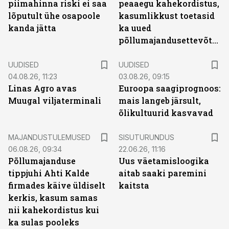
piimahinna riski ei saa
peaaegu kahekordistus,
lõputult ühe osapoole
kasumlikkust toetasid
kanda jätta
ka uued
põllumajandusettevõtted
UUDISED
UUDISED
04.08.26, 11:23
03.08.26, 09:15
Linas Agro avas
Euroopa saagiprognoos:
Muugal viljaterminali
mais langeb järsult,
õlikultuurid kasvavad
ST
MAJANDUSTULEMUSED
SISUTURUNDUS
06.08.26, 09:34
22.06.26, 11:16
Põllumajanduse
Uus väetamisloogika
tippjuhi Ahti Kalde
aitab saaki paremini
firmades käive üldiselt
kaitsta
kerkis, kasum samas
nii kahekordistus kui
ka sulas pooleks