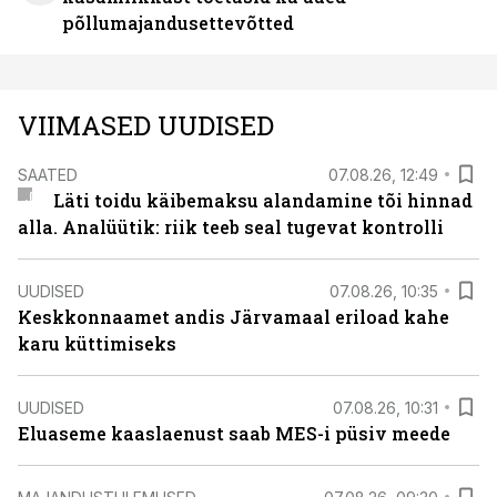
põllumajandusettevõtted
VIIMASED UUDISED
SAATED
07.08.26, 12:49
Läti toidu käibemaksu alandamine tõi hinnad
alla. Analüütik: riik teeb seal tugevat kontrolli
UUDISED
07.08.26, 10:35
Keskkonnaamet andis Järvamaal eriload kahe
karu küttimiseks
UUDISED
07.08.26, 10:31
Eluaseme kaaslaenust saab MES-i püsiv meede