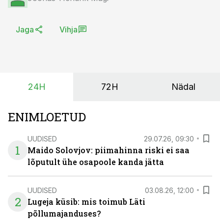
Jaga
Vihja
24H
72H
Nädal
ENIMLOETUD
UUDISED
29.07.26, 09:30
1
Maido Solovjov: piimahinna riski ei saa
lõputult ühe osapoole kanda jätta
UUDISED
03.08.26, 12:00
2
Lugeja küsib: mis toimub Läti
põllumajanduses?