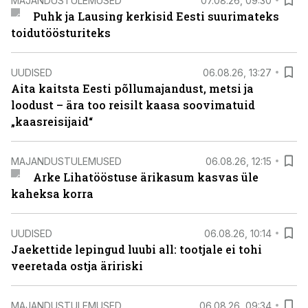
MAJANDUSTULEMUSED
07.08.26, 09:30
Puhk ja Lausing kerkisid Eesti suurimateks
toidutöösturiteks
UUDISED
06.08.26, 13:27
Aita kaitsta Eesti põllumajandust, metsi ja
loodust – ära too reisilt kaasa soovimatuid
„kaasreisijaid“
MAJANDUSTULEMUSED
06.08.26, 12:15
Arke Lihatööstuse ärikasum kasvas üle
kaheksa korra
UUDISED
06.08.26, 10:14
Jaekettide lepingud luubi all: tootjale ei tohi
veeretada ostja äririski
MAJANDUSTULEMUSED
06.08.26, 09:34