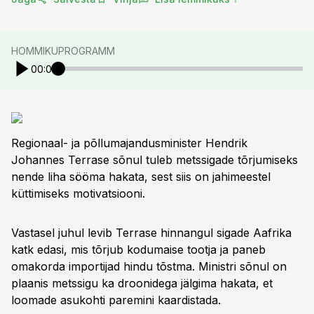
HOMMIKUPROGRAMM
00:00
Regionaal- ja põllumajandusminister Hendrik
Johannes Terrase sõnul tuleb metssigade tõrjumiseks
nende liha sööma hakata, sest siis on jahimeestel
küttimiseks motivatsiooni.
Vastasel juhul levib Terrase hinnangul sigade Aafrika
katk edasi, mis tõrjub kodumaise tootja ja paneb
omakorda importijad hindu tõstma. Ministri sõnul on
plaanis metssigu ka droonidega jälgima hakata, et
loomade asukohti paremini kaardistada.