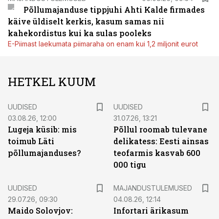
Põllumajanduse tippjuhi Ahti Kalde firmades
käive üldiselt kerkis, kasum samas nii
kahekordistus kui ka sulas pooleks
E-Piimast laekumata piimaraha on enam kui 1,2 miljonit eurot
HETKEL KUUM
UUDISED
UUDISED
03.08.26, 12:00
31.07.26, 13:21
Lugeja küsib: mis
Põllul roomab tulevane
toimub Läti
delikatess: Eesti ainsas
põllumajanduses?
teofarmis kasvab 600
000 tigu
UUDISED
MAJANDUSTULEMUSED
29.07.26, 09:30
04.08.26, 12:14
Maido Solovjov:
Infortari ärikasum