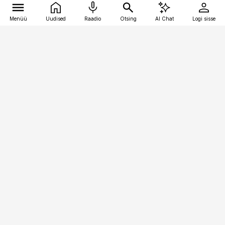
Menüü
Uudised
Raadio
Otsing
AI Chat
Logi sisse
Vana-Lõuna 39/1, 19094 Tallinn
(+372) 667 0111
pollumajandus@pollumajandus.ee
Telli
Reklaam
Firmast
Sisu kasutamisõigused
Ajakirjaniku
eetikakoodeks
Üldtingimused
Privaatsustingimused
Küpsiste poliitika
KKK
Eesti Meediaettevõtete
Eelistuste haldamine
Liit