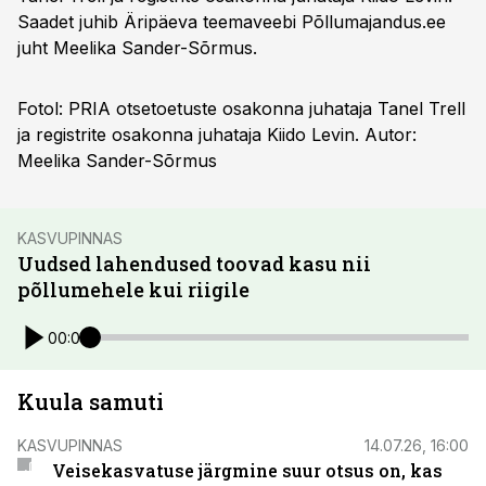
Saadet juhib Äripäeva teemaveebi Põllumajandus.ee
juht Meelika Sander-Sõrmus.
Fotol: PRIA otsetoetuste osakonna juhataja Tanel Trell
ja registrite osakonna juhataja Kiido Levin. Autor:
Meelika Sander-Sõrmus
KASVUPINNAS
Uudsed lahendused toovad kasu nii
põllumehele kui riigile
00:00
Kuula samuti
KASVUPINNAS
14.07.26, 16:00
Veisekasvatuse järgmine suur otsus on, kas