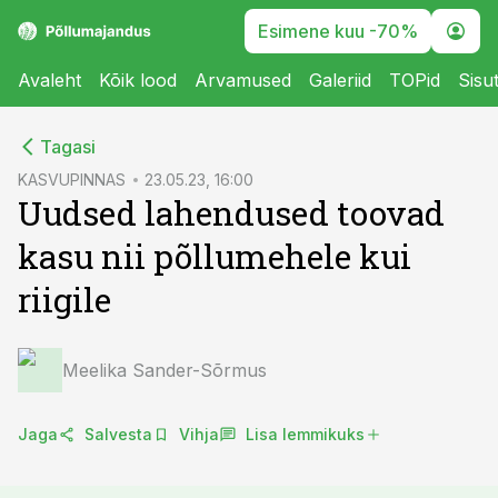
Esimene kuu -70%
Avaleht
Kõik lood
Arvamused
Galeriid
TOPid
Sisu
cebook
cebook
Tagasi
Twitter)
Twitter)
KASVUPINNAS
23.05.23, 16:00
Uudsed lahendused toovad
kedIn
kedIn
kasu nii põllumehele kui
ail
ail
riigile
k
k
Meelika Sander-Sõrmus
Jaga
Salvesta
Vihja
Lisa lemmikuks