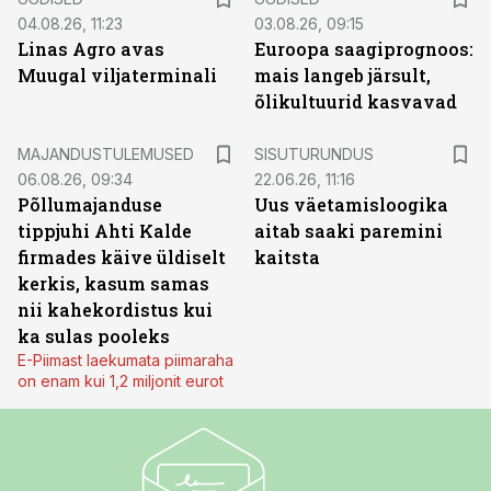
04.08.26, 11:23
03.08.26, 09:15
Linas Agro avas
Euroopa saagiprognoos:
Muugal viljaterminali
mais langeb järsult,
õlikultuurid kasvavad
ST
MAJANDUSTULEMUSED
SISUTURUNDUS
06.08.26, 09:34
22.06.26, 11:16
Põllumajanduse
Uus väetamisloogika
tippjuhi Ahti Kalde
aitab saaki paremini
firmades käive üldiselt
kaitsta
kerkis, kasum samas
nii kahekordistus kui
ka sulas pooleks
E-Piimast laekumata piimaraha
on enam kui 1,2 miljonit eurot