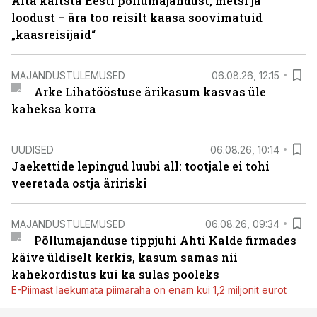
Aita kaitsta Eesti põllumajandust, metsi ja
loodust – ära too reisilt kaasa soovimatuid
„kaasreisijaid“
MAJANDUSTULEMUSED
06.08.26, 12:15
Arke Lihatööstuse ärikasum kasvas üle
kaheksa korra
UUDISED
06.08.26, 10:14
Jaekettide lepingud luubi all: tootjale ei tohi
veeretada ostja äririski
MAJANDUSTULEMUSED
06.08.26, 09:34
Põllumajanduse tippjuhi Ahti Kalde firmades
käive üldiselt kerkis, kasum samas nii
kahekordistus kui ka sulas pooleks
E-Piimast laekumata piimaraha on enam kui 1,2 miljonit eurot