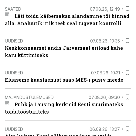
SAATED
07.08.26, 12:49
Läti toidu käibemaksu alandamine tõi hinnad
alla. Analüütik: riik teeb seal tugevat kontrolli
UUDISED
07.08.26, 10:35
Keskkonnaamet andis Järvamaal eriload kahe
karu küttimiseks
UUDISED
07.08.26, 10:31
Eluaseme kaaslaenust saab MES-i püsiv meede
MAJANDUSTULEMUSED
07.08.26, 09:30
Puhk ja Lausing kerkisid Eesti suurimateks
toidutöösturiteks
UUDISED
06.08.26, 13:27