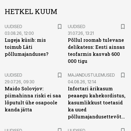
HETKEL KUUM
UUDISED
UUDISED
03.08.26, 12:00
31.07.26, 13:21
Lugeja küsib: mis
Põllul roomab tulevane
toimub Läti
delikatess: Eesti ainsas
põllumajanduses?
teofarmis kasvab 600
000 tigu
UUDISED
MAJANDUSTULEMUSED
29.07.26, 09:30
04.08.26, 12:14
Maido Solovjov:
Infortari ärikasum
piimahinna riski ei saa
peaaegu kahekordistus,
lõputult ühe osapoole
kasumlikkust toetasid
kanda jätta
ka uued
põllumajandusettevõtted
UUDISED
UUDISED