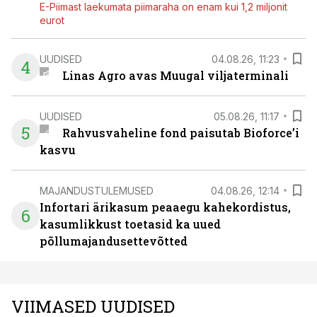
E-Piimast laekumata piimaraha on enam kui 1,2 miljonit
eurot
UUDISED
04.08.26, 11:23
4
Linas Agro avas Muugal viljaterminali
UUDISED
05.08.26, 11:17
5
Rahvusvaheline fond paisutab Bioforce’i
kasvu
MAJANDUSTULEMUSED
04.08.26, 12:14
Infortari ärikasum peaaegu kahekordistus,
6
kasumlikkust toetasid ka uued
põllumajandusettevõtted
VIIMASED UUDISED