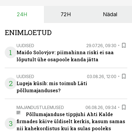
24H
72H
Nädal
ENIMLOETUD
UUDISED
29.07.26, 09:30
1
Maido Solovjov: piimahinna riski ei saa
lõputult ühe osapoole kanda jätta
UUDISED
03.08.26, 12:00
2
Lugeja küsib: mis toimub Läti
põllumajanduses?
MAJANDUSTULEMUSED
06.08.26, 09:34
Põllumajanduse tippjuhi Ahti Kalde
firmades käive üldiselt kerkis, kasum samas
3
nii kahekordistus kui ka sulas pooleks