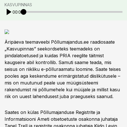
KASVUPINNAS
00:00
Äripäeva teemaveebi Põllumajandus.ee raadiosaate
„Kasvupinnas” seekordseteks teemadeks on
pindalatoetused ja kuidas PRIA reeglite täitmist
kaugseire abil kontrollib. Samuti saame teada, mis
seisus on riikliku e-põlluraamatu loomine. Saate teises
pooles aga keskendume erimärgistatud diislikütusele –
mis on muutunud peale uue müügisüsteemi
rakendumist nii põllumehele kui müüjale ja millist kasu
riik on uuest lahendusest juba praeguseks saanud.
Saates on külas Põllumajanduse Registrite ja
Informatsiooni Ameti otsetoetuste osakonna juhataja
Tanel Trell ja registrite osakonna juhataja Kiido Levin.