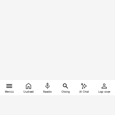
Menüü
Uudised
Raadio
Otsing
AI Chat
Logi sisse
Vana-Lõuna 39/1, 19094 Tallinn