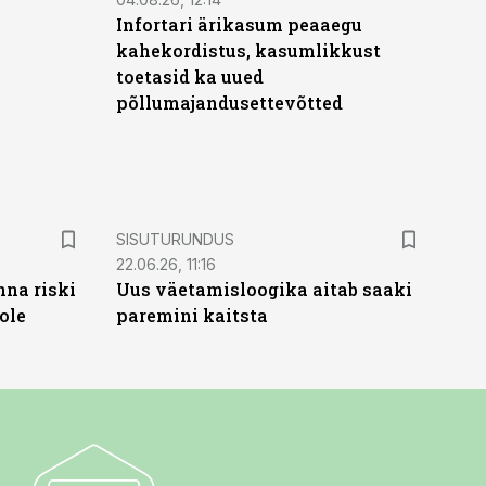
Infortari ärikasum peaaegu
kahekordistus, kasumlikkust
toetasid ka uued
põllumajandusettevõtted
ST
SISUTURUNDUS
22.06.26, 11:16
nna riski
Uus väetamisloogika aitab saaki
ole
paremini kaitsta