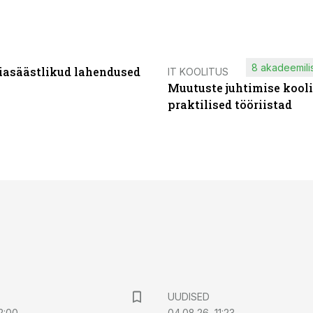
8 akadeemilis
iasäästlikud lahendused
IT KOOLITUS
Muutuste juhtimise kooli
praktilised tööriistad
UUDISED
2:00
04.08.26, 11:23