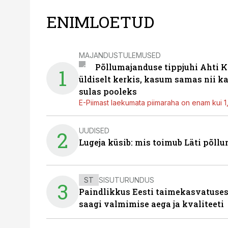
ENIMLOETUD
MAJANDUSTULEMUSED
Põllumajanduse tippjuhi Ahti K
1
üldiselt kerkis, kasum samas nii k
sulas pooleks
E-Piimast laekumata piimaraha on enam kui 1,2
UUDISED
2
Lugeja küsib: mis toimub Läti põll
ST
SISUTURUNDUS
3
Paindlikkus Eesti taimekasvatuses
saagi valmimise aega ja kvaliteeti