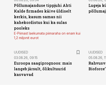
Põllumajanduse tippjuhi Ahti
Lugeja kü
Kalde firmades käive üldiselt
põllumaj
kerkis, kasum samas nii
kahekordistus kui ka sulas
pooleks
E-Piimast laekumata piimaraha on enam kui
1,2 miljonit eurot
UUDISED
UUDISED
03.08.26, 09:15
05.08.26, 11
Euroopa saagiprognoos: mais
Rahvusva
langeb järsult, õlikultuurid
Bioforce
kasvavad