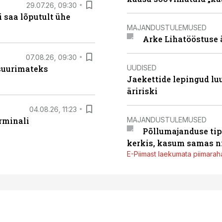
29.07.26, 09:30
 saa lõputult ühe
MAJANDUSTULEMUSED
Arke Lihatööstuse 
07.08.26, 09:30
UUDISED
 suurimateks
Jaekettide lepingud luub
äririski
04.08.26, 11:23
MAJANDUSTULEMUSED
rminali
Põllumajanduse tip
kerkis, kasum samas ni
E-Piimast laekumata piimaraha