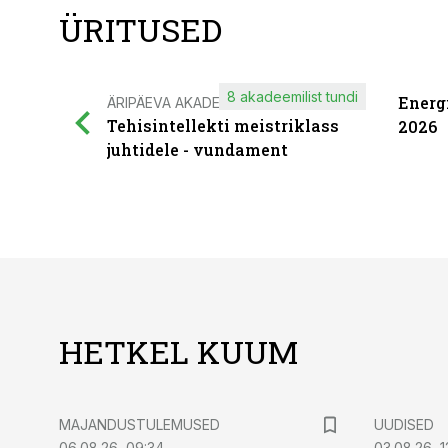
ÜRITUSED
8 akadeemilist tundi
Energ
ÄRIPÄEVA AKADEEMIA
Tehisintellekti meistriklass
2026
juhtidele - vundament
HETKEL KUUM
MAJANDUSTULEMUSED
UUDISED
06.08.26, 09:34
03.08.26, 1