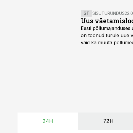
kvaliteetset, aga maail
ST
SISUTURUNDUS
22.0
Uus väetamisloo
Eesti põllumajanduses 
on toonud turule uue v
vaid ka muuta põllumees
24H
72H