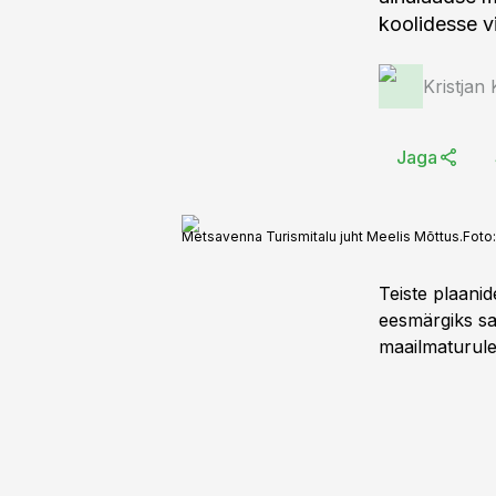
koolidesse v
Kristjan
Jaga
Metsavenna Turismitalu juht Meelis Mõttus.
Foto
Teiste plaani
eesmärgiks sa
maailmaturule