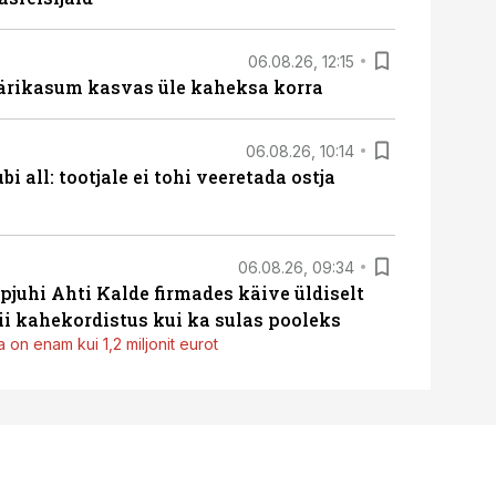
06.08.26, 12:15
ärikasum kasvas üle kaheksa korra
06.08.26, 10:14
i all: tootjale ei tohi veeretada ostja
06.08.26, 09:34
pjuhi Ahti Kalde firmades käive üldiselt
i kahekordistus kui ka sulas pooleks
 on enam kui 1,2 miljonit eurot