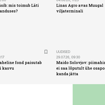
sib: mis toimub Läti
Linas Agro avas Muugal
anduses?
viljaterminali
UUDISED
:17
29.07.26, 09:30
heline fond paisutab
Maido Solovjov: piimahi
’i kasvu
ei saa lõputult ühe osapo
kanda jätta