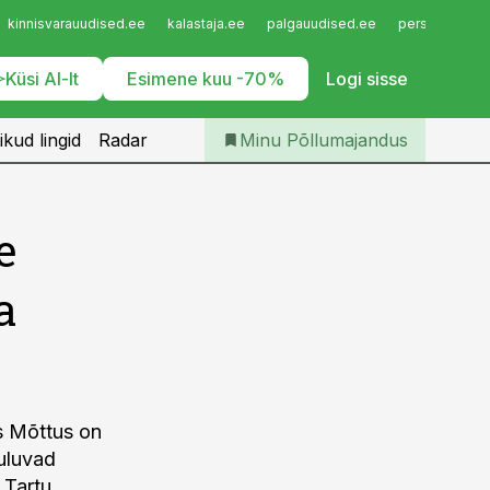
Iseteenindus
kinnisvarauudised.ee
kalastaja.ee
palgauudised.ee
personaliuudi
Telli Põllumajandus
Küsi AI-lt
Esimene kuu -70%
Logi sisse
ikud lingid
Radar
Minu Põllumajandus
e
a
s Mõttus on
uuluvad
 Tartu