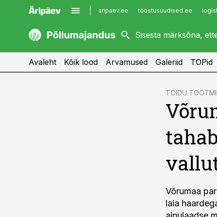
aripaev.ee
tööstusuudised.ee
logis
kaubandus.ee
imelineajalugu.ee
kinnisvarauudised.ee
imelineteadus.ee
Avaleht
Kõik lood
Arvamused
Galeriid
TOPid
cebook
TOIDU TOOTMI
Võrum
Twitter)
kedIn
taha
ail
vallu
k
Võrumaa pari
laia haardeg
ainulaadse m