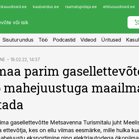
tikauudised.ee
kaubandus.ee
raamatupidaja.ee
ehitusuudised.ee
Infopank
Radar
Sisuturundus
Töö
Podcastid
Videod
Üritused
Kasul
NE
18.02.22, 14:37
aa parim gasellettevõt
b mahejuustuga maailm
tada
ma gasellettevõtte Metsavenna Turismitalu juht Meeli
a ettevõtja, kes on ellu viimas eesmärke, mille hulka k
ahejuustu eksportimine ning elektriautodega ökopiima