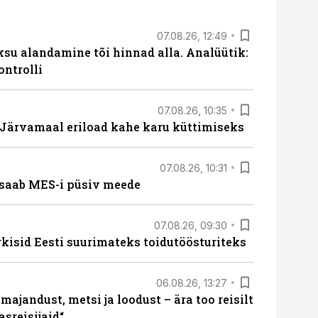
07.08.26, 12:49
ksu alandamine tõi hinnad alla. Analüütik:
ontrolli
07.08.26, 10:35
ärvamaal eriload kahe karu küttimiseks
07.08.26, 10:31
saab MES-i püsiv meede
07.08.26, 09:30
rkisid Eesti suurimateks toidutöösturiteks
06.08.26, 13:27
majandust, metsi ja loodust – ära too reisilt
sreisijaid“