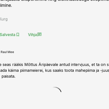
iimine.
 Kurg
Salvesta
Vihja
:
Raul Mee
de seas rääkis Mõttus Äripäevale antud intervjuus, et ta on
ada käima piimameierei, kus saaks toota mahepiima ja -juus
 paisata.