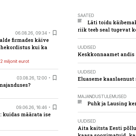
SAATED
Läti toidu käibema
riik teeb seal tugevat k
06.08.26, 09:34
alde firmades käive
ahekordistus kui ka
UUDISED
Keskkonnaamet andis J
 miljonit eurot
UUDISED
03.08.26, 12:00
Eluaseme kaaslaenust 
umajanduses?
MAJANDUSTULEMUSED
Puhk ja Lausing ke
09.06.26, 16:46
: kuidas määrata ise
UUDISED
Aita kaitsta Eesti põllu
kaasa soovimatuid „kaa