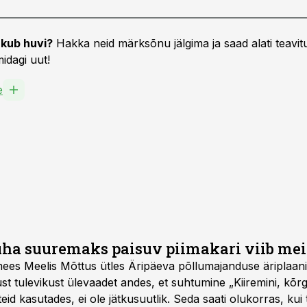
kub huvi?
Hakka neid märksõnu jälgima ja saad alati teavitu
idagi uut!
e
üha suuremaks paisuv piimakari viib me
es Meelis Mõttus ütles Äripäeva põllumajanduse äriplaani
st tulevikust ülevaadet andes, et suhtumine „Kiiremini, kõr
teid kasutades, ei ole jätkusuutlik. Seda saati olukorras, ku