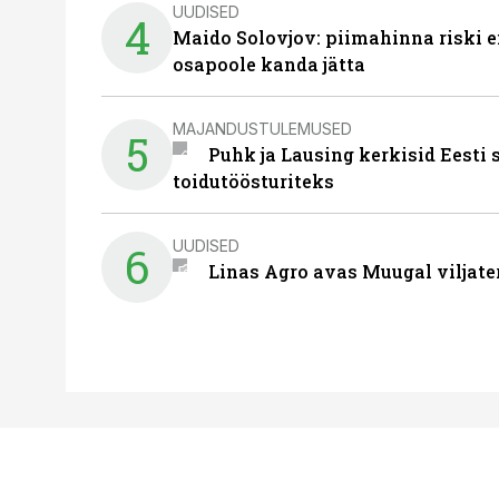
UUDISED
4
Maido Solovjov: piimahinna riski ei
osapoole kanda jätta
MAJANDUSTULEMUSED
5
Puhk ja Lausing kerkisid Eesti
toidutöösturiteks
UUDISED
6
Linas Agro avas Muugal viljate