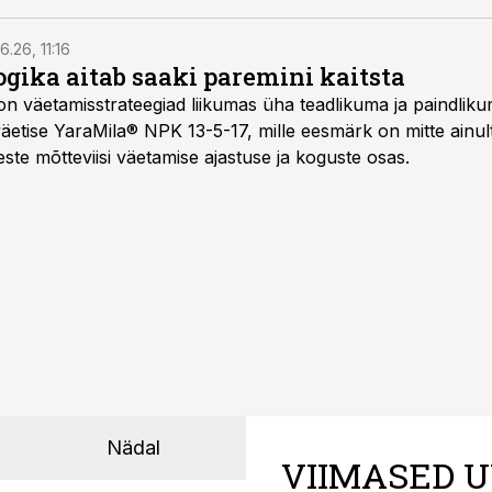
ma odavaimat toorpiima.
6.26, 11:16
gika aitab saaki paremini kaitsta
on väetamisstrateegiad liikumas üha teadlikuma ja paindlik
äetise YaraMila® NPK 13-5-17, mille eesmärk on mitte ainul
te mõtteviisi väetamise ajastuse ja koguste osas.
Nädal
VIIMASED U