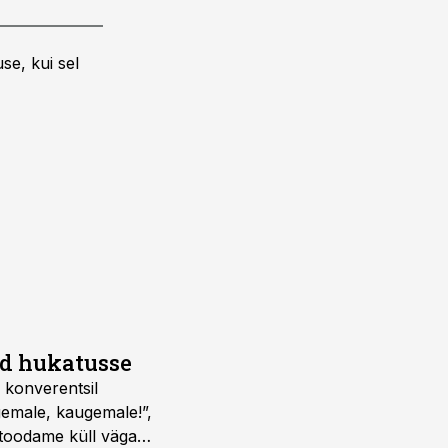
se, kui sel
id hukatusse
 konverentsil
gemale, kaugemale!”,
i toodame küll väga