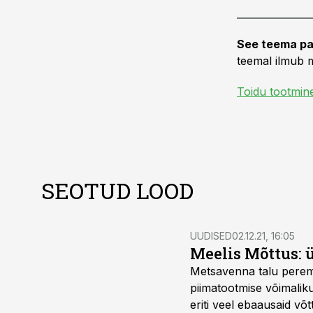
See teema pa
teemal ilmub m
Toidu tootmin
SEOTUD LOOD
UUDISED
02.12.21, 16:05
Meelis Mõttus: 
Metsavenna talu pereme
piimatootmise võimaliku
eriti veel ebaausaid võt