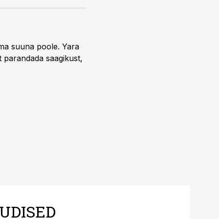
uma suuna poole. Yara
t parandada saagikust,
UDISED