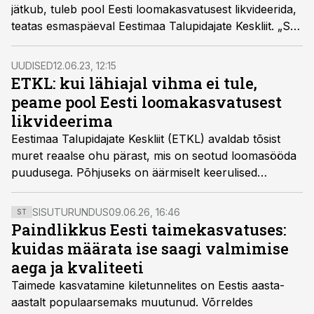
jätkub, tuleb pool Eesti loomakasvatusest likvideerida,
teatas esmaspäeval Eestimaa Talupidajate Keskliit. „See
on nüüd küll veidi üledimensioneeritud,“ kommenteeris
Estonia Farmide juhatuse liige Jaanus Marrandi liidu
UUDISED
12.06.23, 12:15
sõnumit.
ETKL: kui lähiajal vihma ei tule,
peame pool Eesti loomakasvatusest
likvideerima
Eestimaa Talupidajate Keskliit (ETKL) avaldab tõsist
muret reaalse ohu pärast, mis on seotud loomasööda
puudusega. Põhjuseks on äärmiselt keerulised
ilmastikutingimused. Põuaste ilmade tõttu ei ole talud
suutnud tänaseks piisavalt sööta varuda.
SISUTURUNDUS
09.06.26, 16:46
ST
Paindlikkus Eesti taimekasvatuses:
kuidas määrata ise saagi valmimise
aega ja kvaliteeti
Taimede kasvatamine kiletunnelites on Eestis aasta-
aastalt populaarsemaks muutunud. Võrreldes