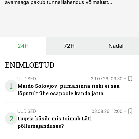
avamaaga pakub tunnelilahendus võimalust
saagikoristuse algust kuni kahe nädala võrra
varasemaks tuua või hoopis hilisemaks lükata. Hästi
planeerides on tänu sellele võimalik saada ka saagi
eest turul kõrgemat hinda.
24H
72H
Nädal
ENIMLOETUD
UUDISED
29.07.26, 09:30
1
Maido Solovjov: piimahinna riski ei saa
lõputult ühe osapoole kanda jätta
UUDISED
03.08.26, 12:00
2
Lugeja küsib: mis toimub Läti
põllumajanduses?