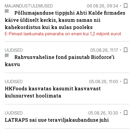
MAJANDUSTULEMUSED
06.08.26, 09:34
Põllumajanduse tippjuhi Ahti Kalde firmades
käive üldiselt kerkis, kasum samas nii
kahekordistus kui ka sulas pooleks
E-Piimast laekumata piimaraha on enam kui 1,2 miljonit eurot
UUDISED
05.08.26, 11:17
Rahvusvaheline fond paisutab Bioforce’i
kasvu
UUDISED
05.08.26, 11:00
HKFoods kasvatas kasumit kasvavast
kulusurvest hoolimata
UUDISED
05.08.26, 10:30
LATRAPS sai uue teraviljakaubanduse juhi