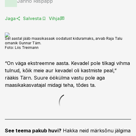
Janno Riispapp
Jaga
Salvesta
Vihja
Sel aastal jääb maasikasaak oodatust kiduramaks, arvab Raja Talu
omanik Gunnar Tärn.
Foto:
Liis Treimann
“On väga ekstreemne aasta. Kevadel pole tilkagi vihma
tulnud, kõik meie aur kevadel oli kastmiste peal,”
rääkis Tärn. Suure öökülma vastu pole aga
maasikakasvatajal midagi teha, tõdes ta.
See teema pakub huvi?
Hakka neid märksõnu jälgima