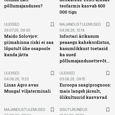
põllumajanduses?
teofarmis kasvab 600
000 tigu
UUDISED
MAJANDUSTULEMUSED
29.07.26, 09:30
04.08.26, 12:14
Maido Solovjov:
Infortari ärikasum
piimahinna riski ei saa
peaaegu kahekordistus,
lõputult ühe osapoole
kasumlikkust toetasid
kanda jätta
ka uued
põllumajandusettevõtted
UUDISED
UUDISED
04.08.26, 11:23
03.08.26, 09:15
Linas Agro avas
Euroopa saagiprognoos:
Muugal viljaterminali
mais langeb järsult,
õlikultuurid kasvavad
ST
MAJANDUSTULEMUSED
SISUTURUNDUS