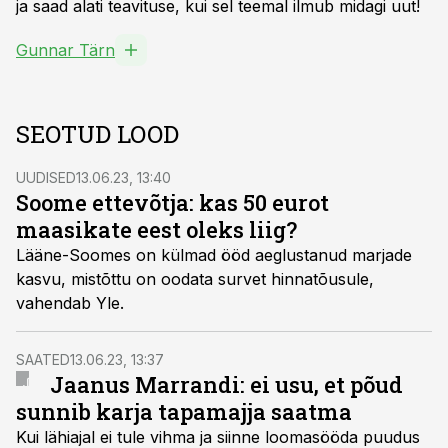
ja saad alati teavituse, kui sel teemal ilmub midagi uut!
Gunnar Tärn
SEOTUD LOOD
UUDISED
13.06.23, 13:40
Soome ettevõtja: kas 50 eurot
maasikate eest oleks liig?
Lääne-Soomes on külmad ööd aeglustanud marjade
kasvu, mistõttu on oodata survet hinnatõusule,
vahendab Yle.
SAATED
13.06.23, 13:37
Jaanus Marrandi: ei usu, et põud
sunnib karja tapamajja saatma
Kui lähiajal ei tule vihma ja siinne loomasööda puudus