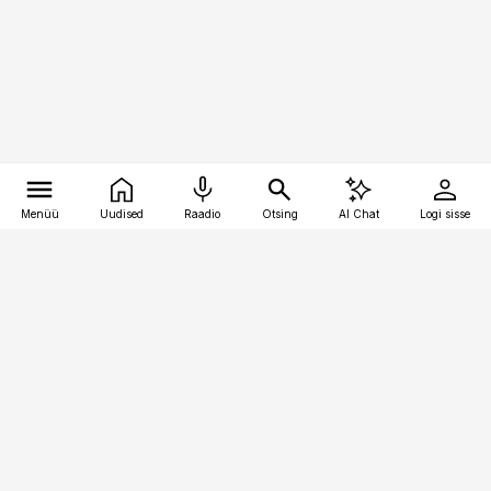
Menüü
Uudised
Raadio
Otsing
AI Chat
Logi sisse
Vana-Lõuna 39/1, 19094 Tallinn
(+372) 667 0111
pollumajandus@pollumajandus.ee
Telli
Reklaam
Firmast