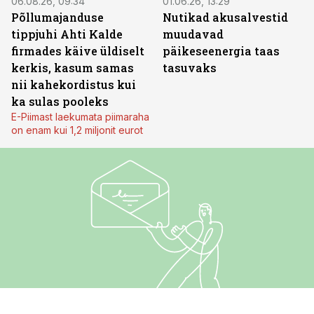
06.08.26, 09:34
01.06.26, 13:29
Põllumajanduse
Nutikad akusalvestid
tippjuhi Ahti Kalde
muudavad
firmades käive üldiselt
päikeseenergia taas
kerkis, kasum samas
tasuvaks
nii kahekordistus kui
ka sulas pooleks
E-Piimast laekumata piimaraha
on enam kui 1,2 miljonit eurot