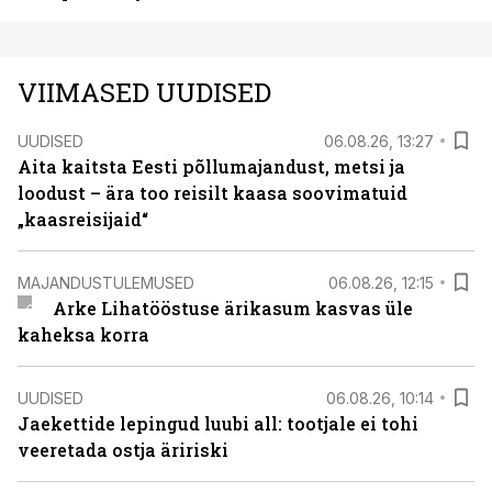
VIIMASED UUDISED
UUDISED
06.08.26, 13:27
Aita kaitsta Eesti põllumajandust, metsi ja
loodust – ära too reisilt kaasa soovimatuid
„kaasreisijaid“
MAJANDUSTULEMUSED
06.08.26, 12:15
Arke Lihatööstuse ärikasum kasvas üle
kaheksa korra
UUDISED
06.08.26, 10:14
Jaekettide lepingud luubi all: tootjale ei tohi
veeretada ostja äririski