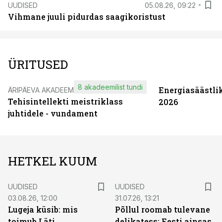
UUDISED
05.08.26, 09:22
Vihmane juuli pidurdas saagikoristust
ÜRITUSED
8 akadeemilist tundi
Energiasäästli
ÄRIPÄEVA AKADEEMIA
Tehisintellekti meistriklass
2026
juhtidele - vundament
HETKEL KUUM
UUDISED
UUDISED
03.08.26, 12:00
31.07.26, 13:21
Lugeja küsib: mis
Põllul roomab tulevane
toimub Läti
delikatess: Eesti ainsas