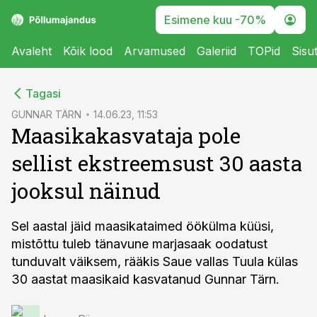
Esimene kuu -70%
Avaleht
Kõik lood
Arvamused
Galeriid
TOPid
Sisu
cebook
Tagasi
Twitter)
GUNNAR TÄRN
14.06.23, 11:53
Maasikakasvataja pole
kedIn
sellist ekstreemsust 30 aasta
ail
jooksul näinud
k
Sel aastal jäid maasikataimed öökülma küüsi,
mistõttu tuleb tänavune marjasaak oodatust
tunduvalt väiksem, rääkis Saue vallas Tuula külas
30 aastat maasikaid kasvatanud Gunnar Tärn.