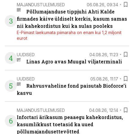
MAJANDUSTULEMUSED
06.08.26, 09:34
Põllumajanduse tippjuhi Ahti Kalde
firmades käive üldiselt kerkis, kasum samas
3
nii kahekordistus kui ka sulas pooleks
E-Piimast laekumata piimaraha on enam kui 1,2 miljonit
eurot
UUDISED
04.08.26, 11:23
4
Linas Agro avas Muugal viljaterminali
UUDISED
05.08.26, 11:17
5
Rahvusvaheline fond paisutab Bioforce’i
kasvu
MAJANDUSTULEMUSED
04.08.26, 12:14
Infortari ärikasum peaaegu kahekordistus,
6
kasumlikkust toetasid ka uued
põllumajandusettevõtted