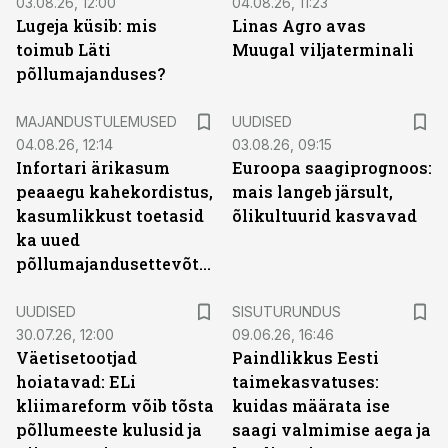
03.08.26, 12:00
04.08.26, 11:23
Lugeja küsib: mis
Linas Agro avas
toimub Läti
Muugal viljaterminali
põllumajanduses?
MAJANDUSTULEMUSED
UUDISED
04.08.26, 12:14
03.08.26, 09:15
Infortari ärikasum
Euroopa saagiprognoos:
peaaegu kahekordistus,
mais langeb järsult,
kasumlikkust toetasid
õlikultuurid kasvavad
ka uued
põllumajandusettevõtted
ST
UUDISED
SISUTURUNDUS
30.07.26, 12:00
09.06.26, 16:46
Väetisetootjad
Paindlikkus Eesti
hoiatavad: ELi
taimekasvatuses:
kliimareform võib tõsta
kuidas määrata ise
põllumeeste kulusid ja
saagi valmimise aega ja