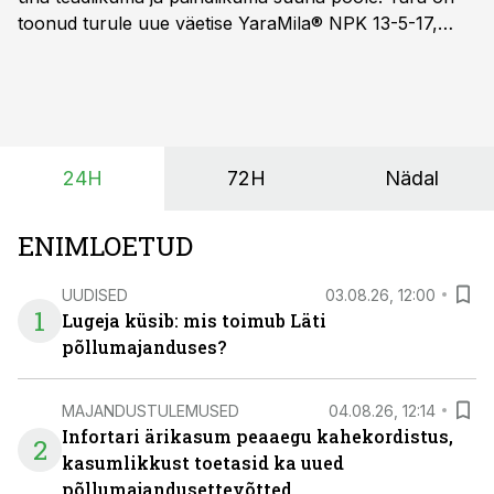
toonud turule uue väetise YaraMila® NPK 13-5-17,
mille eesmärk on mitte ainult parandada saagikust,
vaid ka muuta põllumeeste mõtteviisi väetamise
ajastuse ja koguste osas.
24H
72H
Nädal
ENIMLOETUD
UUDISED
03.08.26, 12:00
1
Lugeja küsib: mis toimub Läti
põllumajanduses?
MAJANDUSTULEMUSED
04.08.26, 12:14
Infortari ärikasum peaaegu kahekordistus,
2
kasumlikkust toetasid ka uued
põllumajandusettevõtted