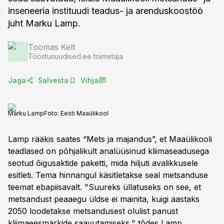
inseneeria instituudi teadus- ja arenduskoostöö
juht Marku Lamp.
Toomas Kelt
Tööstusuudised.ee toimetaja
Jaga
Salvesta
Vihja
Marku Lamp
Foto:
Eesti Maaülikool
Lamp rääkis saates “Mets ja majandus”, et Maaülikooli
teadlased on põhjalikult analüüsinud kliimaseadusega
seotud õigusaktide paketti, mida hiljuti avalikkusele
esitleti. Tema hinnangul käsitletakse seal metsanduse
teemat ebapiisavalt. "Suureks üllatuseks on see, et
metsandust peaaegu üldse ei mainita, kuigi aastaks
2050 loodetakse metsandusest olulist panust
kliimaeesmärkide saavutamiseks," tõdes Lamp.