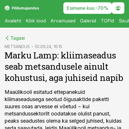
Esimene kuu -70%
Avaleht
Kõik lood
Arvamused
Galeriid
TOPid
Sisu
cebook
Tagasi
Twitter)
METSANDUS
30.09.24, 16:15
Marku Lamp: kliimaseadus
kedIn
seab metsandusele ainult
ail
kohustusi, aga juhiseid napib
k
Maaülikooli esitatud ettepanekuid
kliimaseadusega seotud õigusaktide paketti
suures osas arvesse ei võetud − kui
metsandussektorilt oodatakse olulist panust,
peaks seadustes olema ka selged juhised, kuidas
seda saavutada, leidis Maaülikooli metsandus- ja