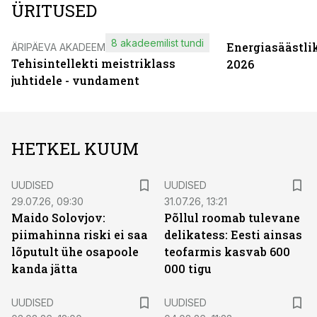
ÜRITUSED
8 akadeemilist tundi
Energiasäästli
ÄRIPÄEVA AKADEEMIA
Tehisintellekti meistriklass
2026
juhtidele - vundament
HETKEL KUUM
UUDISED
UUDISED
29.07.26, 09:30
31.07.26, 13:21
Maido Solovjov:
Põllul roomab tulevane
piimahinna riski ei saa
delikatess: Eesti ainsas
lõputult ühe osapoole
teofarmis kasvab 600
kanda jätta
000 tigu
UUDISED
UUDISED