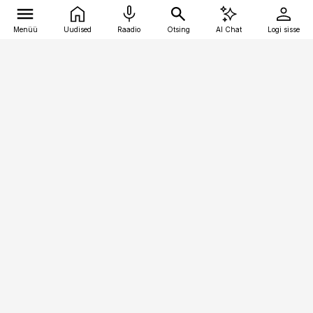
Menüü
Uudised
Raadio
Otsing
AI Chat
Logi sisse
Vana-Lõuna 39/1, 19094 Tallinn
(+372) 667 0111
pollumajandus@pollumajandus.ee
Telli
Reklaam
Firmast
Sisu kasutamisõigused
Ajakirjaniku
eetikakoodeks
Üldtingimused
Privaatsustingimused
Küpsiste poliitika
KKK
Eesti Meediaettevõtete
Eelistuste haldamine
Liit