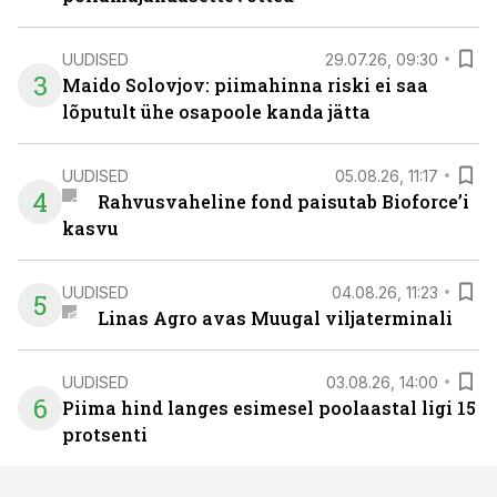
UUDISED
29.07.26, 09:30
3
Maido Solovjov: piimahinna riski ei saa
lõputult ühe osapoole kanda jätta
UUDISED
05.08.26, 11:17
4
Rahvusvaheline fond paisutab Bioforce’i
kasvu
UUDISED
04.08.26, 11:23
5
Linas Agro avas Muugal viljaterminali
UUDISED
03.08.26, 14:00
6
Piima hind langes esimesel poolaastal ligi 15
protsenti