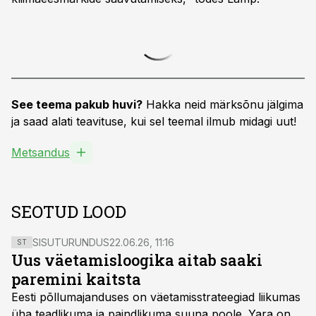
See teema pakub huvi?
Hakka neid märksõnu jälgima
ja saad alati teavituse, kui sel teemal ilmub midagi uut!
Metsandus
SEOTUD LOOD
SISUTURUNDUS
22.06.26, 11:16
ST
Uus väetamisloogika aitab saaki
paremini kaitsta
Eesti põllumajanduses on väetamisstrateegiad liikumas
üha teadlikuma ja paindlikuma suuna poole. Yara on