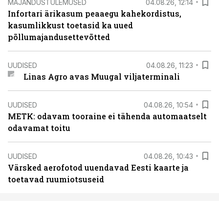
MAJANDUSTULEMUSED
04.08.26, 12:14
Infortari ärikasum peaaegu kahekordistus,
kasumlikkust toetasid ka uued
põllumajandusettevõtted
UUDISED
04.08.26, 11:23
Linas Agro avas Muugal viljaterminali
UUDISED
04.08.26, 10:54
METK: odavam tooraine ei tähenda automaatselt
odavamat toitu
UUDISED
04.08.26, 10:43
Värsked aerofotod uuendavad Eesti kaarte ja
toetavad ruumiotsuseid