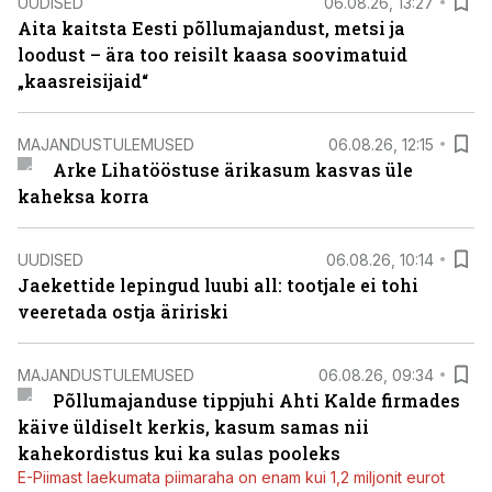
UUDISED
06.08.26, 13:27
Aita kaitsta Eesti põllumajandust, metsi ja
loodust – ära too reisilt kaasa soovimatuid
„kaasreisijaid“
MAJANDUSTULEMUSED
06.08.26, 12:15
Arke Lihatööstuse ärikasum kasvas üle
kaheksa korra
UUDISED
06.08.26, 10:14
Jaekettide lepingud luubi all: tootjale ei tohi
veeretada ostja äririski
MAJANDUSTULEMUSED
06.08.26, 09:34
Põllumajanduse tippjuhi Ahti Kalde firmades
käive üldiselt kerkis, kasum samas nii
kahekordistus kui ka sulas pooleks
E-Piimast laekumata piimaraha on enam kui 1,2 miljonit eurot