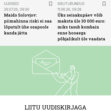
ST
UUDISED
SISUTURUNDUS
29.07.26, 09:30
11.06.26, 09:28
Maido Solovjov:
Üks seisakupäev võib
piimahinna riski ei saa
maksta üle 30 000 euro:
lõputult ühe osapoole
miks tasub kombain
kanda jätta
enne hooaega
põhjalikult üle vaadata
LIITU UUDISKIRJAGA