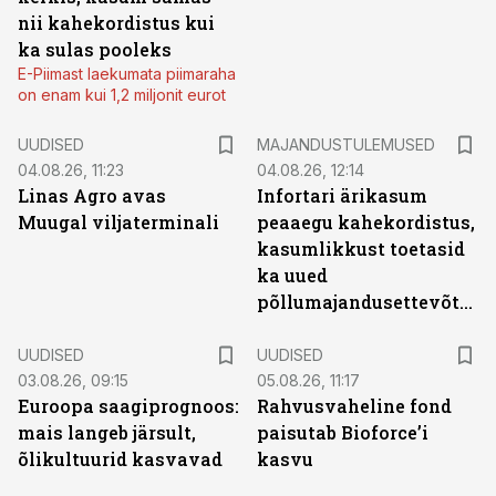
nii kahekordistus kui
ka sulas pooleks
E-Piimast laekumata piimaraha
on enam kui 1,2 miljonit eurot
UUDISED
MAJANDUSTULEMUSED
04.08.26, 11:23
04.08.26, 12:14
Linas Agro avas
Infortari ärikasum
Muugal viljaterminali
peaaegu kahekordistus,
kasumlikkust toetasid
ka uued
põllumajandusettevõtted
UUDISED
UUDISED
03.08.26, 09:15
05.08.26, 11:17
Euroopa saagiprognoos:
Rahvusvaheline fond
mais langeb järsult,
paisutab Bioforce’i
õlikultuurid kasvavad
kasvu