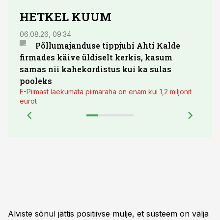
HETKEL KUUM
06.08.26, 09:34
03.08.
Põllumajanduse tippjuhi Ahti Kalde
Luge
firmades käive üldiselt kerkis, kasum
põll
samas nii kahekordistus kui ka sulas
pooleks
E-Piimast laekumata piimaraha on enam kui 1,2 miljonit
eurot
Alviste sõnul jättis positiivse mulje, et süsteem on välja