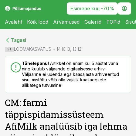
Esimene kuu -70%
Avaleht
Kõik lood
Arvamused
Galeriid
TOPid
Sisu
cebook
cebook
Tagasi
Twitter)
Twitter)
LOOMAKASVATUS
14.10.13, 13:12
ST
kedIn
kedIn
Tähelepanu!
Artikkel on enam kui 5 aastat vana
ning kuulub väljaande digitaalsesse arhiivi.
ail
ail
Väljaanne ei uuenda ega kaasajasta arhiveeritud
sisu, mistõttu võib olla vajalik kaasaegsete
k
k
allikatega tutvumine
CM: farmi
täppispidamissüsteem
AfiMilk analüüsib iga lehma