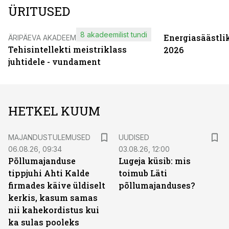
ÜRITUSED
8 akadeemilist tundi
Energiasäästli
ÄRIPÄEVA AKADEEMIA
Tehisintellekti meistriklass
2026
juhtidele - vundament
HETKEL KUUM
MAJANDUSTULEMUSED
UUDISED
06.08.26, 09:34
03.08.26, 12:00
Põllumajanduse
Lugeja küsib: mis
tippjuhi Ahti Kalde
toimub Läti
firmades käive üldiselt
põllumajanduses?
kerkis, kasum samas
nii kahekordistus kui
ka sulas pooleks