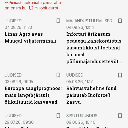
E-Piimast laekumata piimaraha
on enam kui 1,2 miljonit eurot
UUDISED
MAJANDUSTULEMUSED
04.08.26, 11:23
04.08.26, 12:14
Linas Agro avas
Infortari ärikasum
Muugal viljaterminali
peaaegu kahekordistus,
kasumlikkust toetasid
ka uued
põllumajandusettevõtted
UUDISED
UUDISED
03.08.26, 09:15
05.08.26, 11:17
Euroopa saagiprognoos:
Rahvusvaheline fond
mais langeb järsult,
paisutab Bioforce’i
õlikultuurid kasvavad
kasvu
ST
UUDISED
SISUTURUNDUS
29.07.26, 09:30
09.06.26, 16:46