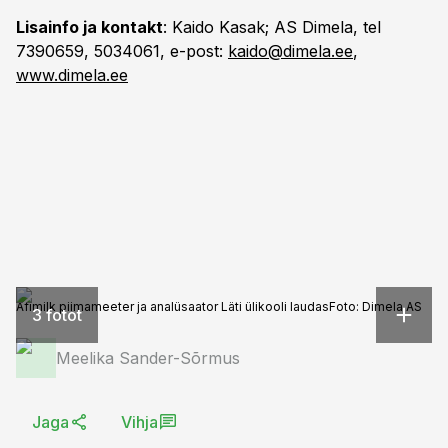
Lisainfo ja kontakt
: Kaido Kasak; AS Dimela, tel
7390659, 5034061, e-post:
kaido@dimela.ee
,
www.dimela.ee
Afimilk piimameeter ja analüsaator Läti ülikooli laudas
Foto:
Dimela AS
3 fotot
Meelika Sander-Sõrmus
Jaga
Vihja