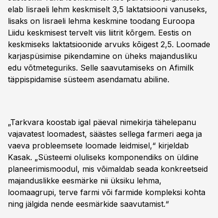
elab Iisraeli lehm keskmiselt 3,5 laktatsiooni vanuseks,
lisaks on Iisraeli lehma keskmine toodang Euroopa
Liidu keskmisest tervelt viis liitrit kõrgem. Eestis on
keskmiseks laktatsioonide arvuks kõigest 2,5. Loomade
karjaspüsimise pikendamine on üheks majandusliku
edu võtmeteguriks. Selle saavutamiseks on Afimilk
täppispidamise süsteem asendamatu abiline.
„Tarkvara koostab igal päeval nimekirja tähelepanu
vajavatest loomadest, säästes sellega farmeri aega ja
vaeva probleemsete loomade leidmisel,“ kirjeldab
Kasak. „Süsteemi oluliseks komponendiks on üldine
planeerimismoodul, mis võimaldab seada konkreetseid
majanduslikke eesmärke nii üksiku lehma,
loomaagrupi, terve farmi või farmide kompleksi kohta
ning jälgida nende eesmärkide saavutamist.“