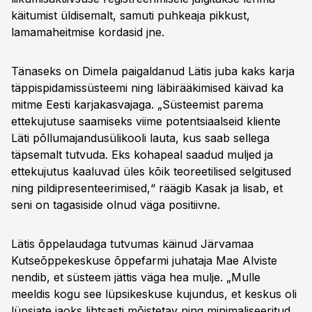
käitumist üldisemalt, samuti puhkeaja pikkust,
lamamaheitmise kordasid jne.
Tänaseks on Dimela paigaldanud Lätis juba kaks karja
täppispidamissüsteemi ning läbirääkimised käivad ka
mitme Eesti karjakasvajaga. „Süsteemist parema
ettekujutuse saamiseks viime potentsiaalseid kliente
Läti põllumajandusülikooli lauta, kus saab sellega
täpsemalt tutvuda. Eks kohapeal saadud muljed ja
ettekujutus kaaluvad üles kõik teoreetilised selgitused
ning pildipresenteerimised,“ räägib Kasak ja lisab, et
seni on tagasiside olnud väga positiivne.
Lätis õppelaudaga tutvumas käinud Järvamaa
Kutseõppekeskuse õppefarmi juhataja Mae Alviste
nendib, et süsteem jättis väga hea mulje. „Mulle
meeldis kogu see lüpsikeskuse kujundus, et keskus oli
lüpsjate jaoks lihtsasti mõistetav ning minimaliseeritud