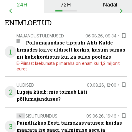
24H
72H
Nädal
ENIMLOETUD
MAJANDUSTULEMUSED
06.08.26, 09:34
Põllumajanduse tippjuhi Ahti Kalde
firmades käive üldiselt kerkis, kasum samas
1
nii kahekordistus kui ka sulas pooleks
E-Piimast laekumata piimaraha on enam kui 1,2 miljonit
eurot
UUDISED
03.08.26, 12:00
2
Lugeja küsib: mis toimub Läti
põllumajanduses?
SISUTURUNDUS
09.06.26, 16:46
ST
Paindlikkus Eesti taimekasvatuses: kuidas
3
määrata ise saagi valmimise aega ja