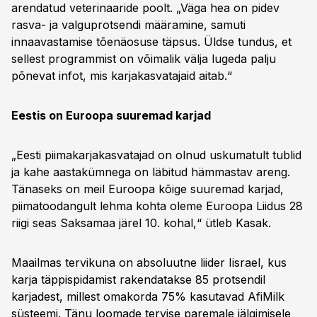
arendatud veterinaaride poolt. „Väga hea on pidev
rasva- ja valguprotsendi määramine, samuti
innaavastamise tõenäosuse täpsus. Üldse tundus, et
sellest programmist on võimalik välja lugeda palju
põnevat infot, mis karjakasvatajaid aitab.“
Eestis on Euroopa suuremad karjad
„Eesti piimakarjakasvatajad on olnud uskumatult tublid
ja kahe aastakümnega on läbitud hämmastav areng.
Tänaseks on meil Euroopa kõige suuremad karjad,
piimatoodangult lehma kohta oleme Euroopa Liidus 28
riigi seas Saksamaa järel 10. kohal,“ ütleb Kasak.
Maailmas tervikuna on absoluutne liider Iisrael, kus
karja täppispidamist rakendatakse 85 protsendil
karjadest, millest omakorda 75% kasutavad AfiMilk
süsteemi. Tänu loomade tervise paremale jälgimisele