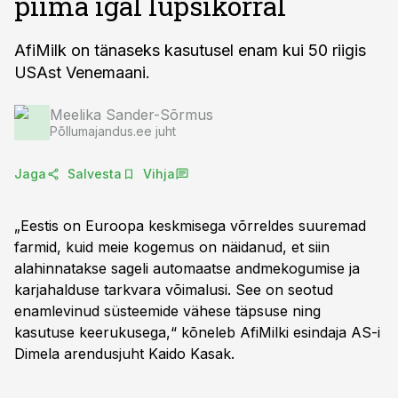
piima igal lüpsikorral
AfiMilk on tänaseks kasutusel enam kui 50 riigis
USAst Venemaani.
Meelika Sander-Sõrmus
Põllumajandus.ee juht
Jaga
Salvesta
Vihja
„Eestis on Euroopa keskmisega võrreldes suuremad
farmid, kuid meie kogemus on näidanud, et siin
alahinnatakse sageli automaatse andmekogumise ja
karjahalduse tarkvara võimalusi. See on seotud
enamlevinud süsteemide vähese täpsuse ning
kasutuse keerukusega,“ kõneleb AfiMilki esindaja AS-i
Dimela arendusjuht Kaido Kasak.