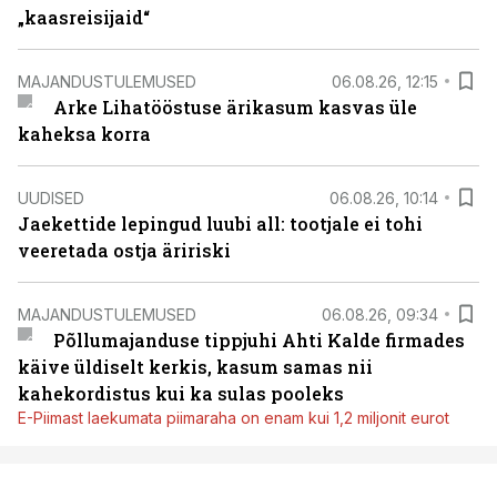
„kaasreisijaid“
MAJANDUSTULEMUSED
06.08.26, 12:15
Arke Lihatööstuse ärikasum kasvas üle
kaheksa korra
UUDISED
06.08.26, 10:14
Jaekettide lepingud luubi all: tootjale ei tohi
veeretada ostja äririski
MAJANDUSTULEMUSED
06.08.26, 09:34
Põllumajanduse tippjuhi Ahti Kalde firmades
käive üldiselt kerkis, kasum samas nii
kahekordistus kui ka sulas pooleks
E-Piimast laekumata piimaraha on enam kui 1,2 miljonit eurot