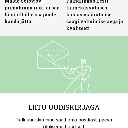
Maido Solovjov:
Paindlikkus Eesti
piimahinna riski ei saa
taimekasvatuses:
lõputult ühe osapoole
kuidas määrata ise
kanda jätta
saagi valmimise aega ja
kvaliteeti
LIITU UUDISKIRJAGA
Telli uudiskiri ning saad oma postkasti päeva
olulisemad uudised.