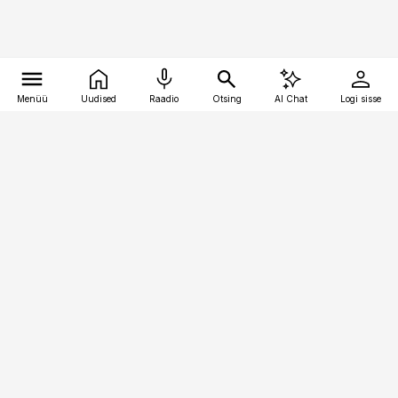
Menüü
Uudised
Raadio
Otsing
AI Chat
Logi sisse
Vana-Lõuna 39/1, 19094 Tallinn
(+372) 667 0111
pollumajandus@pollumajandus.ee
Telli
Reklaam
Firmast
Sisu kasutamisõigused
Ajakirjaniku
eetikakoodeks
Üldtingimused
Privaatsustingimused