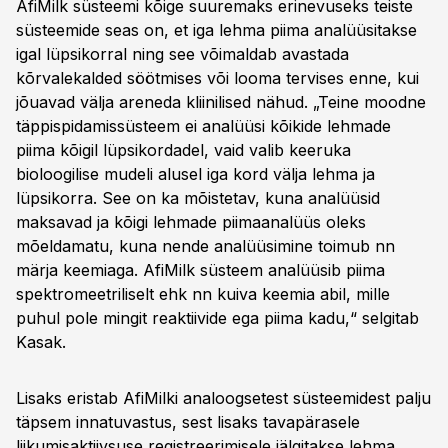
AfiMilk süsteemi kõige suuremaks erinevuseks teiste
süsteemide seas on, et iga lehma piima analüüsitakse
igal lüpsikorral ning see võimaldab avastada
kõrvalekalded söötmises või looma tervises enne, kui
jõuavad välja areneda kliinilised nähud. „Teine moodne
täppispidamissüsteem ei analüüsi kõikide lehmade
piima kõigil lüpsikordadel, vaid valib keeruka
bioloogilise mudeli alusel iga kord välja lehma ja
lüpsikorra. See on ka mõistetav, kuna analüüsid
maksavad ja kõigi lehmade piimaanalüüs oleks
mõeldamatu, kuna nende analüüsimine toimub nn
märja keemiaga. AfiMilk süsteem analüüsib piima
spektromeetriliselt ehk nn kuiva keemia abil, mille
puhul pole mingit reaktiivide ega piima kadu,“ selgitab
Kasak.
Lisaks eristab AfiMilki analoogsetest süsteemidest palju
täpsem innatuvastus, sest lisaks tavapärasele
liikumisaktiivsuse registreerimisele jälgitakse lehma