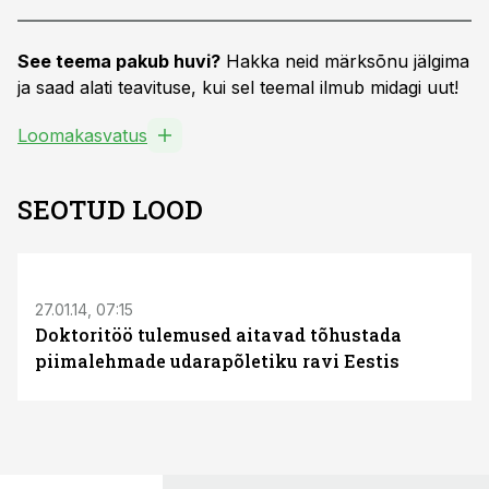
See teema pakub huvi?
Hakka neid märksõnu jälgima
ja saad alati teavituse, kui sel teemal ilmub midagi uut!
Loomakasvatus
SEOTUD LOOD
27.01.14, 07:15
Doktoritöö tulemused aitavad tõhustada
piimalehmade udarapõletiku ravi Eestis