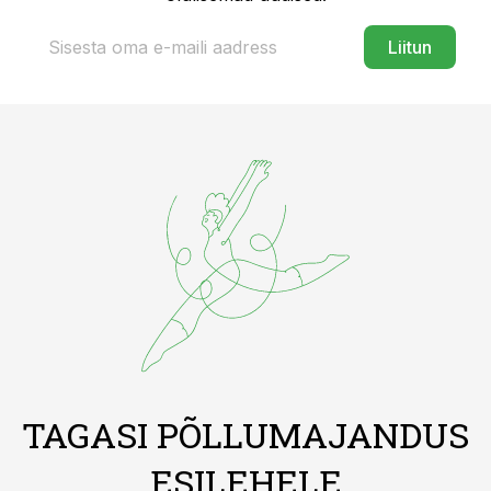
Liitun
TAGASI PÕLLUMAJANDUS
ESILEHELE