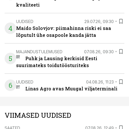
kvaliteeti
UUDISED
29.07.26, 09:30
4
Maido Solovjov: piimahinna riski ei saa
lõputult ühe osapoole kanda jätta
MAJANDUSTULEMUSED
07.08.26, 09:30
5
Puhk ja Lausing kerkisid Eesti
suurimateks toidutöösturiteks
UUDISED
04.08.26, 11:23
6
Linas Agro avas Muugal viljaterminali
VIIMASED UUDISED
SAATED
07.08.26, 12:49