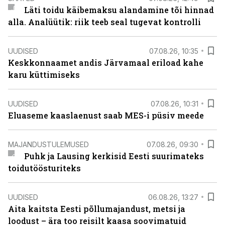
Läti toidu käibemaksu alandamine tõi hinnad
alla. Analüütik: riik teeb seal tugevat kontrolli
UUDISED
07.08.26, 10:35
Keskkonnaamet andis Järvamaal eriload kahe
karu küttimiseks
UUDISED
07.08.26, 10:31
Eluaseme kaaslaenust saab MES-i püsiv meede
MAJANDUSTULEMUSED
07.08.26, 09:30
Puhk ja Lausing kerkisid Eesti suurimateks
toidutöösturiteks
UUDISED
06.08.26, 13:27
Aita kaitsta Eesti põllumajandust, metsi ja
loodust – ära too reisilt kaasa soovimatuid