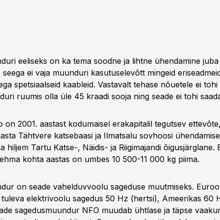
ri eeliseks on ka tema soodne ja lihtne ühendamine juba 
 seega ei vaja muunduri kasutuselevõtt mingeid eriseadmei
ga spetsiaalseid kaableid. Vastavalt tehase nõuetele ei tohi s
ri ruumis olla üle 45 kraadi sooja ning seade ei tohi saad
 on 2001. aastast kodumaisel erakapitalil tegutsev ettevõte
 aasta Tähtvere katsebaasi ja Ilmatsalu sovhoosi ühendamise
 hiljem Tartu Katse-, Näidis- ja Riigimajandi õigusjärglane. 
ehma kohta aastas on umbes 10 500-11 000 kg piima.
ur on seade vahelduvvoolu sageduse muutmiseks. Euroo
t tuleva elektrivoolu sagedus 50 Hz (hertsi), Ameerikas 60 
de sagedusmuundur NFO muudab ühtlase ja täpse vaaku