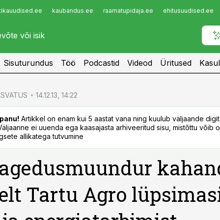
tikauudised.ee
kaubandus.ee
raamatupidaja.ee
ehitusuudised.ee
Infopank
Radar
Sisuturundus
Töö
Podcastid
Videod
Üritused
Kasul
SVATUS
14.12.13, 14:22
panu!
Artikkel on enam kui 5 aastat vana ning kuulub väljaande digi
. Väljaanne ei uuenda ega kaasajasta arhiveeritud sisu, mistõttu võib ol
sete allikatega tutvumine
sagedusmuundur kahan
selt Tartu Agro lüpsimas