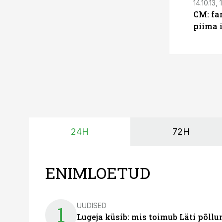
14.10.13, 
CM: fa
piima i
24H
72H
ENIMLOETUD
UUDISED
1
Lugeja küsib: mis toimub Läti põll