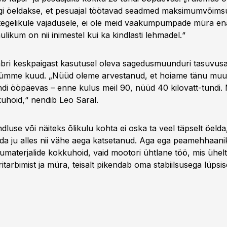
uigi öeldakse, et pesuajal töötavad seadmed maksimumvõims
t tegelikule vajadusele, ei ole meid vaakumpumpade müra e
likum on nii inimestel kui ka kindlasti lehmadel.“
bri keskpaigast kasutusel oleva sagedusmuunduri tasuvusaj
 kümme kuud. „Nüüd oleme arvestanud, et hoiame tänu muu
undi ööpäevas – enne kulus meil 90, nüüd 40 kilovatt-tundi.
uhoid,“ nendib Leo Saral.
luse või näiteks õlikulu kohta ei oska ta veel täpselt öelda
da ju alles nii vähe aega katsetanud. Aga ega peamehhaani
umaterjalide kokkuhoid, vaid mootori ühtlane töö, mis ühelt
ritarbimist ja müra, teisalt pikendab oma stabiilsusega lüps