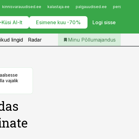
Iseteenindus
kinnisvarauudised.ee
kalastaja.ee
palgauudised.ee
personaliuudi
Telli Põllumajandus
Küsi AI-lt
Esimene kuu -70%
Logi sisse
ikud lingid
Radar
Minu Põllumajandus
taalsesse
la vajalik
das
inate