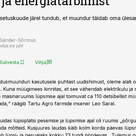
ja energiatarbimist
setuskuude järel tundub, et muundur täidab oma üles
 Sander-Sõrmus
ndus.ee juht
Salvesta
Vihja
dusmuunduri kasutusele puhtast uudishimust, oleme alati ol
. Kuna müügimees kinnitas, et see vähendab elektrikulu ja 
e masinaruumis lüpsmise ajal toimuvat ca 110 detsibellist mü
ada,“ räägib Tartu Agro farmide insener Leo Saral.
kuidas lüpsiplatsi pesemise ja lüpsmise ajal oli ruumis „põrgu
da mõtteid. Kusjuures laudas käib kolm korda päevas lüp
eb lüpsi- ja pesuajaks kokku 23 tundi ööpäevas. „Tulemus 