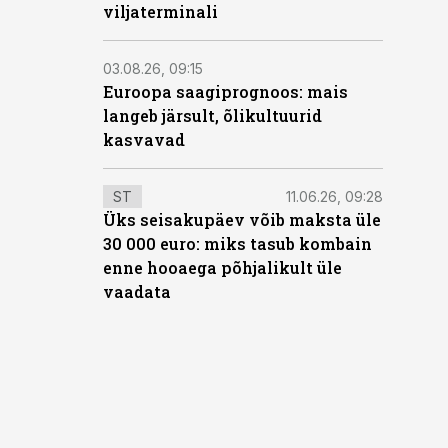
viljaterminali
03.08.26, 09:15
Euroopa saagiprognoos: mais
langeb järsult, õlikultuurid
kasvavad
ST
11.06.26, 09:28
Üks seisakupäev võib maksta üle
30 000 euro: miks tasub kombain
enne hooaega põhjalikult üle
vaadata