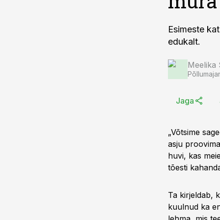
müra 
Esimeste kat
edukalt.
Meelika
Põllumaja
Jaga
„Võtsime sage
asju proovima
huvi, kas mei
tõesti kahand
Ta kirjeldab, 
kuulnud ka en
lehma, mis te