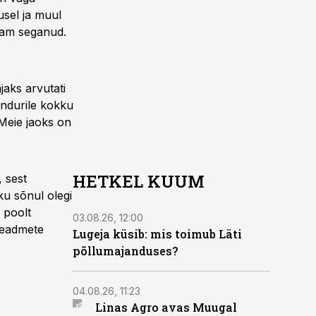
usel ja muul
nam seganud.
aks arvutati
ndurile kokku
 Meie jaoks on
HETKEL KUUM
, sest
ku sõnul olegi
 poolt
03.08.26, 12:00
iseadmete
Lugeja küsib: mis toimub Läti
põllumajanduses?
04.08.26, 11:23
Linas Agro avas Muugal