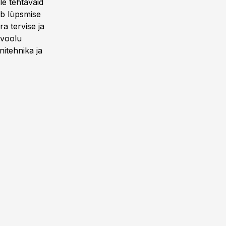
e tehtavaid
ab lüpsmise
a tervise ja
 voolu
itehnika ja