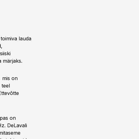
toimiva lauda
d,
iiski
a märjaks.
, mis on
 teel
Ettevõtte
pas on
Hz. DeLavali
mitaseme