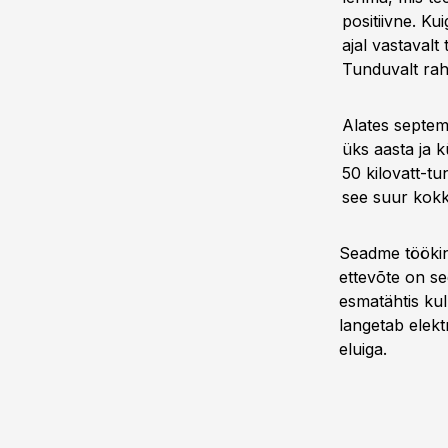
positiivne. K
ajal vastaval
Tunduvalt rahu
Alates septem
üks aasta ja
50 kilovatt-t
see suur kokk
Seadme töökind
ettevõte on se
esmatähtis kul
langetab elekt
eluiga.