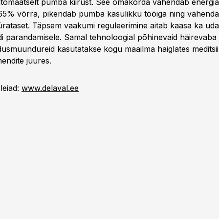
tomaatselt pumba kiirust. See omakorda vähendab energial
 65% võrra, pikendab pumba kasulikku tööiga ning vähend
ürataset. Täpsem vaakumi reguleerimine aitab kaasa ka udar
edi parandamisele. Samal tehnoloogial põhinevaid häirevaba
dusmuundureid kasutatakse kogu maailma haiglates meditsiin
endite juures.
leiad:
www.delaval.ee