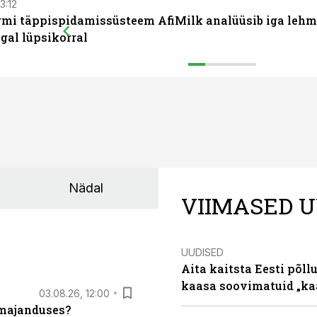
13:12
rmi täppispidamissüsteem AfiMilk analüüsib iga leh
gal lüpsikorral
Nädal
VIIMASED U
UUDISED
Aita kaitsta Eesti põllu
kaasa soovimatuid „kaa
03.08.26, 12:00
umajanduses?