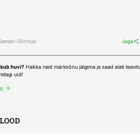
 Sander-Sõrmus
Jaga
kub huvi?
Hakka neid märksõnu jälgima ja saad alati teavitu
idagi uut!
us
 LOOD