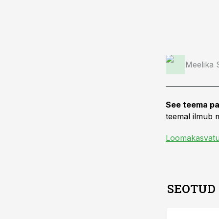
Meelika
See teema pa
teemal ilmub m
Loomakasvat
SEOTUD