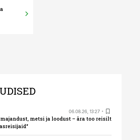
15.04.13, 19:39
ma
CM: piima analüüsiseade parandab ka
tootlikkust
UDISED
06.08.26, 13:27
majandust, metsi ja loodust – ära too reisilt
sreisijaid“