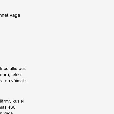
annet väga
nud altid uusi
müra, tekkis
ra on võimalik
lärm“, kus ei
smas 480
on väga