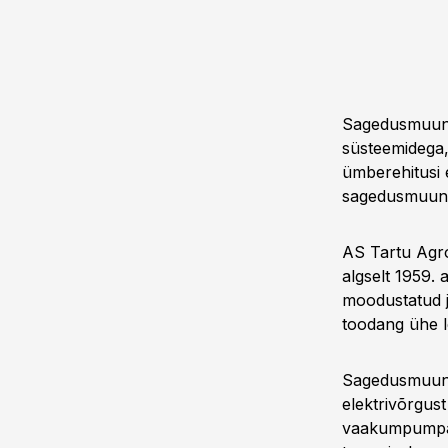
Sagedusmuundu
süsteemidega,
ümberehitusi e
sagedusmuundu
AS Tartu Agro
algselt 1959.
moodustatud ja
toodang ühe l
Sagedusmuund
elektrivõrgus
vaakumpumpa