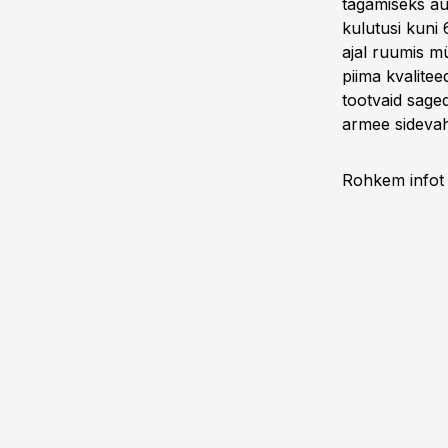
tagamiseks au
kulutusi kuni
ajal ruumis m
piima kvalite
tootvaid sage
armee sidevah
Rohkem infot 