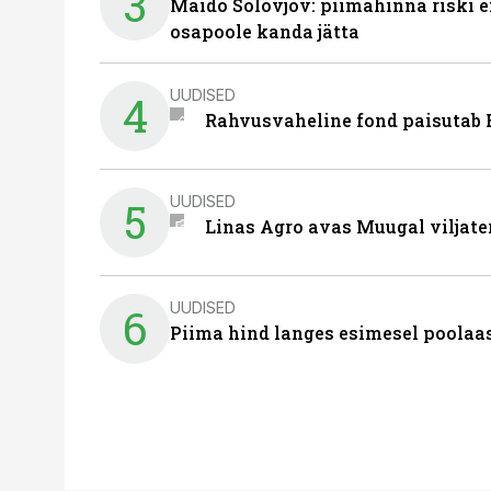
3
Maido Solovjov: piimahinna riski ei
osapoole kanda jätta
UUDISED
4
Rahvusvaheline fond paisutab B
UUDISED
5
Linas Agro avas Muugal viljate
UUDISED
6
Piima hind langes esimesel poolaast