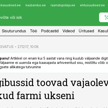
tikauudised.ee
kaubandus.ee
raamatupidaja.ee
ehitusuudised.ee
Infopank
Radar
Sisuturundus
Töö
Podcastid
Videod
Üritused
Kasul
SVATUS
27.12.17, 10:08
panu!
Artikkel on enam kui 5 aastat vana ning kuulub väljaande digi
. Väljaanne ei uuenda ega kaasajasta arhiveeritud sisu, mistõttu võib ol
sete allikatega tutvumine
bussid toovad vajaole
kud farmi ukseni