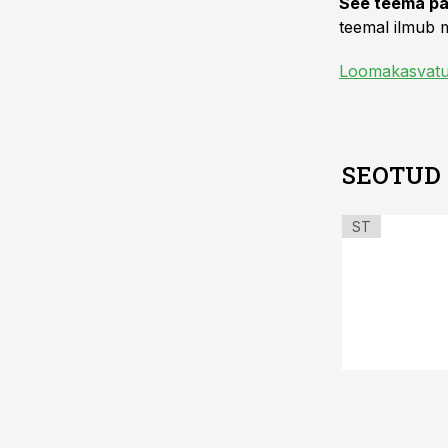
See teema pa
teemal ilmub m
Loomakasvat
SEOTUD
ST