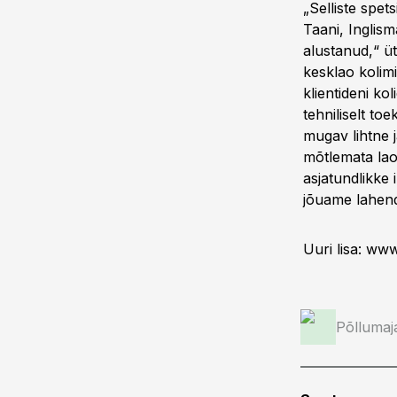
„Selliste spet
Taani, Inglism
alustanud,“ üt
kesklao kolimi
klientideni kol
tehniliselt to
mugav lihtne 
mõtlemata lao
asjatundlikke 
jõuame lahen
Uuri lisa: www
Põllumaj