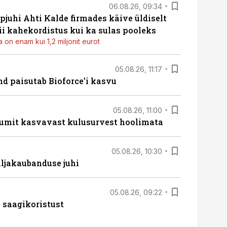
06.08.26, 09:34
pjuhi Ahti Kalde firmades käive üldiselt
i kahekordistus kui ka sulas pooleks
 on enam kui 1,2 miljonit eurot
05.08.26, 11:17
d paisutab Bioforce’i kasvu
05.08.26, 11:00
umit kasvavast kulusurvest hoolimata
05.08.26, 10:30
ljakaubanduse juhi
05.08.26, 09:22
 saagikoristust