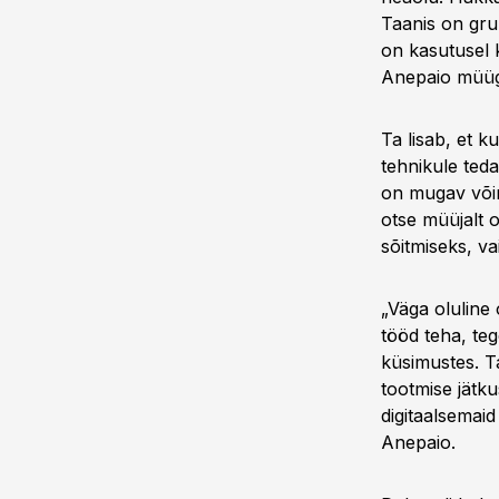
Taanis on gru
on kasutusel k
Anepaio müüg
Ta lisab, et k
tehnikule ted
on mugav võima
otse müüjalt 
sõitmiseks, v
„Väga oluline
tööd teha, te
küsimustes. T
tootmise jätku
digitaalsemai
Anepaio.