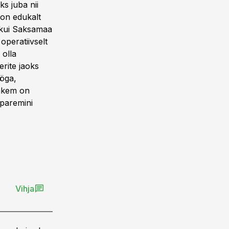
ks juba nii
 on edukalt
, kui Saksamaa
operatiivselt
 olla
erite jaoks
ööga,
ohkem on
 paremini
Vihja