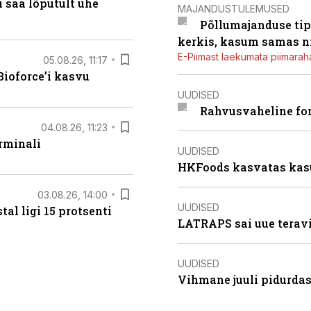
 saa lõputult ühe
MAJANDUSTULEMUSED
Põllumajanduse tip
kerkis, kasum samas ni
E-Piimast laekumata piimaraha
05.08.26, 11:17
ioforce’i kasvu
UUDISED
Rahvusvaheline fon
04.08.26, 11:23
rminali
UUDISED
HKFoods kasvatas kas
03.08.26, 14:00
UUDISED
al ligi 15 protsenti
LATRAPS sai uue teravi
UUDISED
Vihmane juuli pidurdas