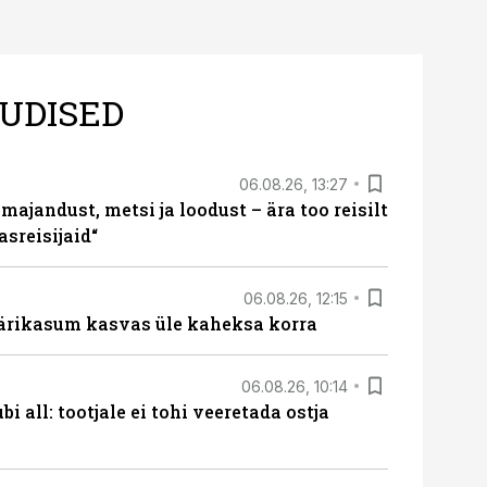
UDISED
06.08.26, 13:27
majandust, metsi ja loodust – ära too reisilt
sreisijaid“
06.08.26, 12:15
ärikasum kasvas üle kaheksa korra
06.08.26, 10:14
i all: tootjale ei tohi veeretada ostja