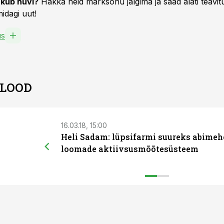
kub huvi?
Hakka neid märksõnu jälgima ja saad alati teavitu
idagi uut!
us
 LOOD
16.03.18, 15:00
Heli Sadam: lüpsifarmi suureks abimeh
loomade aktiivsusmõõtesüsteem