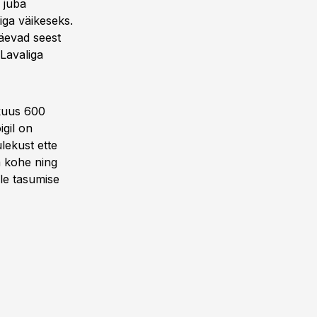
 juba
iiga väikeseks.
äevad seest
Lavaliga
 kuus 600
igil on
ulekust ette
a kohe ning
le tasumise