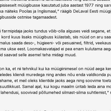
pisiseselt müügibusse kasutatud juba aastast 1977 ning sa
a näiteks Poolas ja Inglismaal,“ räägib DeLaval Eesti müügi
ibusside ostmise tagamaadest.
ui farmipidaja jaoks tundus võib-olla alguses veidi segane, et
a kord kuus lisaks müügibuss külastab, siis nüüd on aru saa
lus saada deso-, hügieeni- või pesuained, filtrid, veekausi
oma ukse eest. Loomakasvatajad ei pea enam kulutama aeg
aid saavad selle asemel teha midagi muud.
 on ka, et nii tehnikul kui ka müügiinimesel on nüüd aega k
geledes kliendi muredega ning andes nõu enda valdkonda p
ahame, et meil oleks klientide jaoks aega ning soovime toe
suutlikkust. Samal ajal, kui kogu maailm üritab leida aina mo
d lahendusi, soovivad põllumehed silmast-silma suhtlemist,“