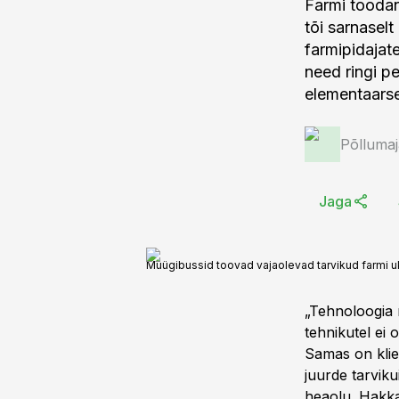
Farmi toodan
tõi sarnaselt
farmipidajat
need ringi pe
elementaarse
Põlluma
Jaga
Müügibussid toovad vajaolevad tarvikud farmi u
„Tehnoloogia 
tehnikutel ei
Samas on klien
juurde tarvik
heaolu. Hakka