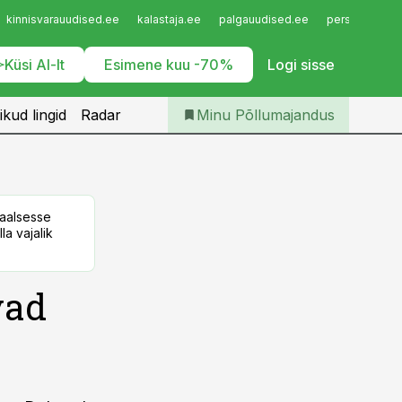
Iseteenindus
kinnisvarauudised.ee
kalastaja.ee
palgauudised.ee
personaliuudi
Telli Põllumajandus
Küsi AI-lt
Esimene kuu -70%
Logi sisse
ikud lingid
Radar
Minu Põllumajandus
taalsesse
la vajalik
vad