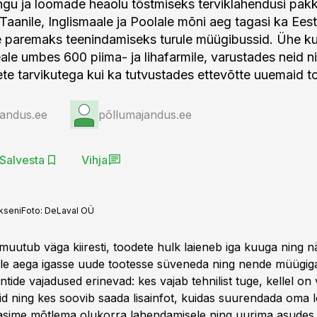
gu ja loomade heaolu tõstmiseks terviklahendusi pak
 Taanile, Inglismaale ja Poolale mõni aeg tagasi ka Eest
e paremaks teenindamiseks turule müügibussid. Ühe k
ale umbes 600 piima- ja lihafarmile, varustades neid ni
te tarvikutega kui ka tutvustades ettevõtte uuemaid to
jandus.ee
põllumajandus.ee
Salvesta
Vihja
kseni
Foto:
DeLaval OÜ
muutub väga kiiresti, toodete hulk laieneb iga kuuga ning n
 ole aega igasse uude tootesse süveneda ning nende müügiga
tide vajadused erinevad: kes vajab tehnilist tuge, kellel on 
uid ning kes soovib saada lisainfot, kuidas suurendada oma
sime mõtlema olukorra lahendamisele ning uurima asudes 