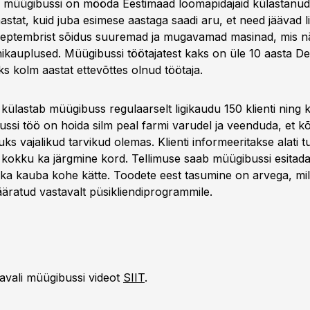
 müügibussi on mööda Eestimaad loomapidajaid külastanud
 aastat, kuid juba esimese aastaga saadi aru, et need jäävad l
 septembrist sõidus suuremad ja mugavamad masinad, mis n
nikauplused. Müügibussi töötajatest kaks on üle 10 aasta De
s kolm aastat ettevõttes olnud töötaja.
külastab müügibuss regulaarselt ligikaudu 150 klienti ning
ssi töö on hoida silm peal farmi varudel ja veenduda, et kõ
ks vajalikud tarvikud olemas. Klienti informeeritakse alati t
e kokku ka järgmine kord. Tellimuse saab müügibussi esitad
 ka kauba kohe kätte. Toodete eest tasumine on arvega, mil
äratud vastavalt püsikliendiprogrammile.
avali müügibussi videot
SIIT
.