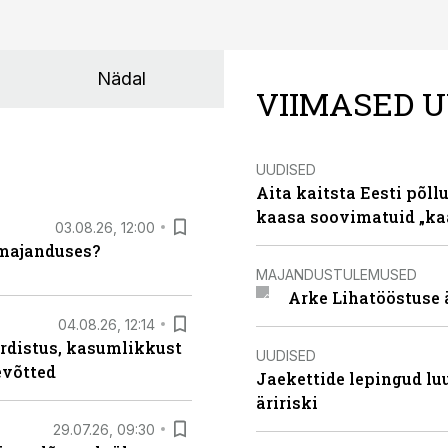
Nädal
VIIMASED U
UUDISED
Aita kaitsta Eesti põllu
kaasa soovimatuid „kaa
03.08.26, 12:00
umajanduses?
MAJANDUSTULEMUSED
Arke Lihatööstuse 
04.08.26, 12:14
rdistus, kasumlikkust
UUDISED
evõtted
Jaekettide lepingud luub
äririski
29.07.26, 09:30