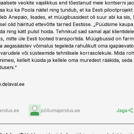
siaalsete veokite vajalikkus end tõestanud meie kontserni jao
aa kui ka Poola näitel ning tundub, et ka Eesti pilootprojekt
leb Anepaio, lisades, et müügibussidest oli suur abi ka siis
sel olid häiritud ettevõtte tarned Eestisse. „Püüdsime kaupa 
ida ning kätt pulsil hoida. Tehnikud said samal ajal klientidele
eks, mitte üle Eesti tooteid transportida. Müügibussid on farm
ja aegasäästev võimalus tegeleda rahulikult oma igapäevat
varudele või süsteemide tehnilisele korrasolekule. Mida r
inimesi, kellelt küsida ja kellele oma muredest rääkida, seda
duseni.“
.delaval.ee
andus.ee
põllumajandus.ee
Jaga