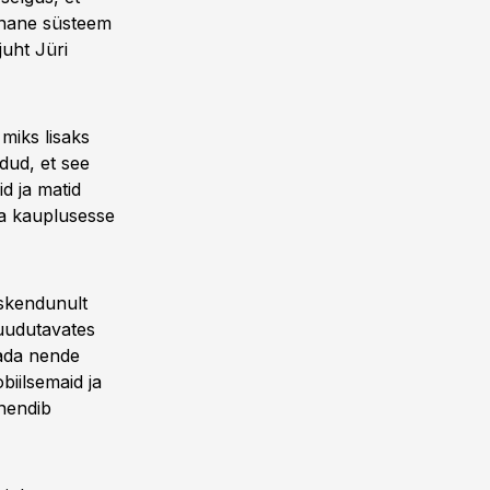
rnane süsteem
juht Jüri
 miks lisaks
dud, et see
d ja matid
a kauplusesse
eskendunult
uudutavates
tada nende
biilsemaid ja
 nendib