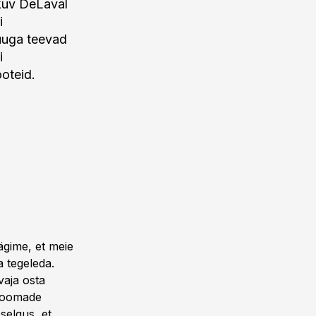
kuv DeLaval
i
uuga teevad
i
oteid.
ägime, et meie
 tegeleda.
vaja osta
 loomade
selgus, et