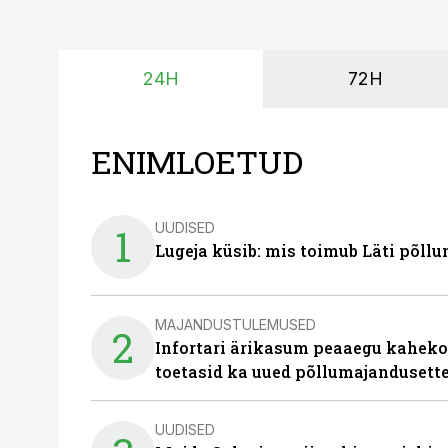
24H
72H
ENIMLOETUD
UUDISED
1
Lugeja küsib: mis toimub Läti põll
MAJANDUSTULEMUSED
2
Infortari ärikasum peaaegu kaheko
toetasid ka uued põllumajandusett
UUDISED