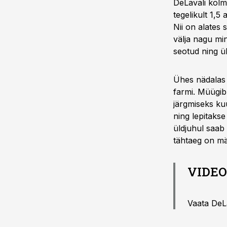
DeLavali kolm
tegelikult 1,5
Nii on alates
välja nagu mi
seotud ning ük
Ühes nädalas 
farmi. Müügibu
järgmiseks kuu
ning lepitaks
üldjuhul saab
tähtaeg on mä
VIDEO
Vaata DeL