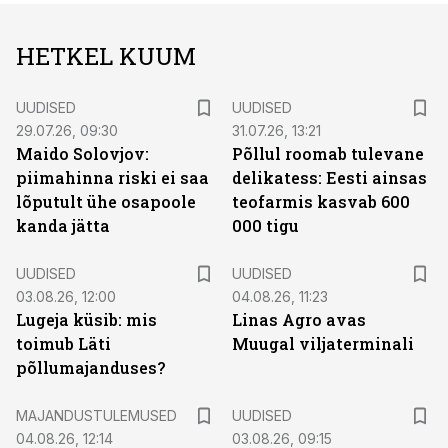
HETKEL KUUM
UUDISED
UUDISED
29.07.26, 09:30
31.07.26, 13:21
Maido Solovjov:
Põllul roomab tulevane
piimahinna riski ei saa
delikatess: Eesti ainsas
lõputult ühe osapoole
teofarmis kasvab 600
kanda jätta
000 tigu
UUDISED
UUDISED
03.08.26, 12:00
04.08.26, 11:23
Lugeja küsib: mis
Linas Agro avas
toimub Läti
Muugal viljaterminali
põllumajanduses?
MAJANDUSTULEMUSED
UUDISED
04.08.26, 12:14
03.08.26, 09:15