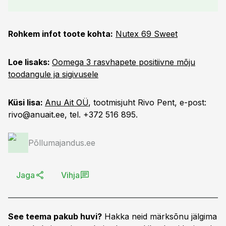
Rohkem infot toote kohta:
Nutex 69 Sweet
Loe lisaks:
Oomega 3 rasvhapete positiivne mõju
toodangule ja sigivusele
Küsi lisa:
Anu Ait OÜ
, tootmisjuht Rivo Pent, e-post:
rivo@anuait.ee
, tel. +372 516 895.
Põllumajandus.ee
Jaga
Vihja
See teema pakub huvi?
Hakka neid märksõnu jälgima