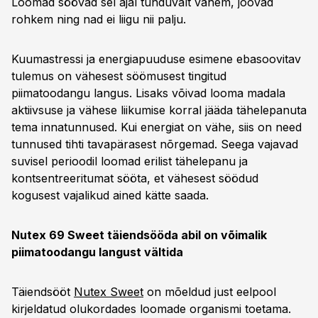
Loomad söövad sel ajal tunduvalt vähem, joovad
rohkem ning nad ei liigu nii palju.
Kuumastressi ja energiapuuduse esimene ebasoovitav
tulemus on vähesest söömusest tingitud
piimatoodangu langus. Lisaks võivad looma madala
aktiivsuse ja vähese liikumise korral jääda tähelepanuta
tema innatunnused. Kui energiat on vähe, siis on need
tunnused tihti tavapärasest nõrgemad. Seega vajavad
suvisel perioodil loomad erilist tähelepanu ja
kontsentreeritumat sööta, et vähesest söödud
kogusest vajalikud ained kätte saada.
Nutex 69 Sweet täiendsööda abil on võimalik
piimatoodangu langust vältida
Täiendsööt
Nutex Sweet
on mõeldud just eelpool
kirjeldatud olukordades loomade organismi toetama.