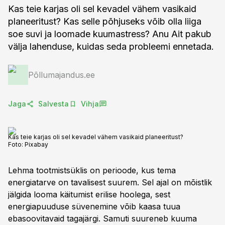
Kas teie karjas oli sel kevadel vähem vasikaid
planeeritust? Kas selle põhjuseks võib olla liiga
soe suvi ja loomade kuumastress? Anu Ait pakub
välja lahenduse, kuidas seda probleemi ennetada.
Põllumajandus.ee
Jaga
Salvesta
Vihja
Kas teie karjas oli sel kevadel vähem vasikaid planeeritust?
Foto:
Pixabay
Lehma tootmistsüklis on perioode, kus tema
energiatarve on tavalisest suurem. Sel ajal on mõistlik
jälgida looma käitumist erilise hoolega, sest
energiapuuduse süvenemine võib kaasa tuua
ebasoovitavaid tagajärgi. Samuti suureneb kuuma