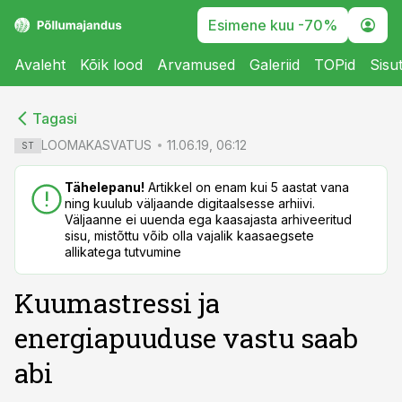
Esimene kuu -70%
Avaleht
Kõik lood
Arvamused
Galeriid
TOPid
Sisu
cebook
cebook
Tagasi
Twitter)
Twitter)
LOOMAKASVATUS
11.06.19, 06:12
ST
kedIn
kedIn
Tähelepanu!
Artikkel on enam kui 5 aastat vana
ning kuulub väljaande digitaalsesse arhiivi.
ail
ail
Väljaanne ei uuenda ega kaasajasta arhiveeritud
sisu, mistõttu võib olla vajalik kaasaegsete
k
k
allikatega tutvumine
Kuumastressi ja
energiapuuduse vastu saab
abi