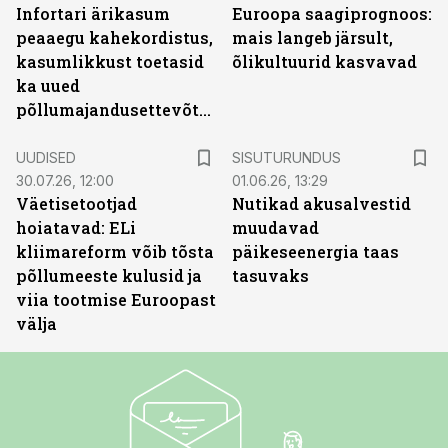
Infortari ärikasum
Euroopa saagiprognoos:
peaaegu kahekordistus,
mais langeb järsult,
kasumlikkust toetasid
õlikultuurid kasvavad
ka uued
põllumajandusettevõtted
ST
UUDISED
SISUTURUNDUS
30.07.26, 12:00
01.06.26, 13:29
Väetisetootjad
Nutikad akusalvestid
hoiatavad: ELi
muudavad
kliimareform võib tõsta
päikeseenergia taas
põllumeeste kulusid ja
tasuvaks
viia tootmise Euroopast
välja