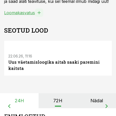
ja saad alati teavituse, kui sel teemal ilmub midagi uut!
Loomakasvatus
SEOTUD LOOD
ST
22.06.26, 11:16
Uus väetamisloogika aitab saaki paremini
kaitsta
24H
72H
Nädal