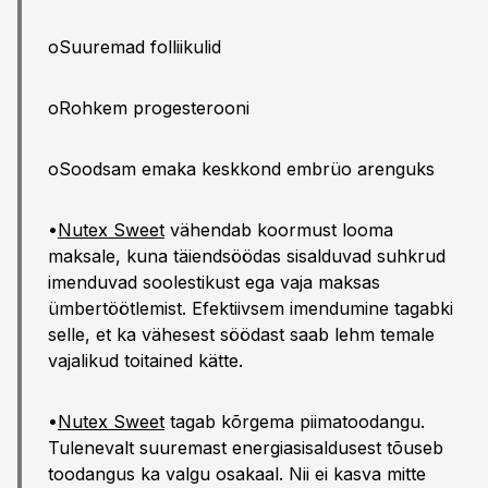
oSuuremad folliikulid
oRohkem progesterooni
oSoodsam emaka keskkond embrüo arenguks
•
Nutex Sweet
vähendab koormust looma
maksale, kuna täiendsöödas sisalduvad suhkrud
imenduvad soolestikust ega vaja maksas
ümbertöötlemist. Efektiivsem imendumine tagabki
selle, et ka vähesest söödast saab lehm temale
vajalikud toitained kätte.
•
Nutex Sweet
tagab kõrgema piimatoodangu.
Tulenevalt suuremast energiasisaldusest tõuseb
toodangus ka valgu osakaal. Nii ei kasva mitte