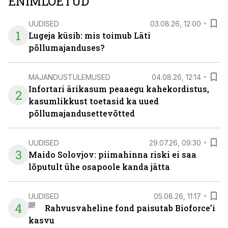
ENIMLOETUD
UUDISED
03.08.26, 12:00
1
Lugeja küsib: mis toimub Läti
põllumajanduses?
MAJANDUSTULEMUSED
04.08.26, 12:14
Infortari ärikasum peaaegu kahekordistus,
2
kasumlikkust toetasid ka uued
põllumajandusettevõtted
UUDISED
29.07.26, 09:30
3
Maido Solovjov: piimahinna riski ei saa
lõputult ühe osapoole kanda jätta
UUDISED
05.08.26, 11:17
4
Rahvusvaheline fond paisutab Bioforce’i
kasvu