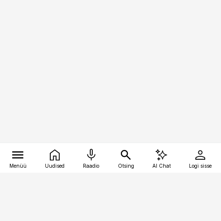
Menüü
Uudised
Raadio
Otsing
AI Chat
Logi sisse
Vana-Lõuna 39/1, 19094 Tallinn