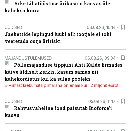
Arke Lihatööstuse ärikasum kasvas üle
kaheksa korra
UUDISED
06.08.26, 10:14
Jaekettide lepingud luubi all: tootjale ei tohi
veeretada ostja äririski
MAJANDUSTULEMUSED
06.08.26, 09:34
Põllumajanduse tippjuhi Ahti Kalde firmades
käive üldiselt kerkis, kasum samas nii
kahekordistus kui ka sulas pooleks
E-Piimast laekumata piimaraha on enam kui 1,2 miljonit eurot
UUDISED
05.08.26, 11:17
Rahvusvaheline fond paisutab Bioforce’i
kasvu