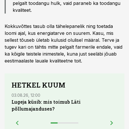
pelgalt toodangu hulk, vaid paraneb ka toodangu
kvaliteet.
Kokkuvõttes tasub olla tähelepanelik ning toetada
loomi ajal, kus energiatarve on suurem. Kasu, mis
sellest tõuseb ületab kulusid olulisel määral. Terve ja
tugev kari on tähtis mitte pelgalt farmerile endale, vaid
ka kõigile teistele inimestele, kuna just seeläbi jõuab
eestimaalaste lauale kvaliteetne toit.
HETKEL KUUM
03.08.26, 12:00
04.08.
Lugeja küsib: mis toimub Läti
põllumajanduses?