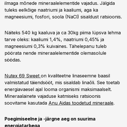
ilmaga mõnede mineraalelementide vajadus. Jälgida
tuleks eelkõige naatriumi ja kaaliumi, aga ka
magneesiumi, fosfori, soola (NaCl) sisaldust ratsioonis.
Näiteks 540 kg kaaluva ja ca 30kg piima lüpsva lehma
tarve oleks: kaaliumi 1,4%, naatriumi 0,45% ja
magneesiumi 0,3% kuivaines. Tähelepanu tuleb
pöörata nende mineraalelementide olemasolule
söödas.
Nutex 69 Sweet
on kvaliteetne linaseemne baasil
valmistatud täiendsööt, mis sisaldab linaõli. See toetab
energiavaesel ajal looma organismi maksimaalselt.
Mineraalainete vajaduse katmiseks ratsioonis
soovitame kasutada
Anu Aidas toodetud mineraale
.
Poegimiseelne ja -järgne aeg on suurima
energiatarbega