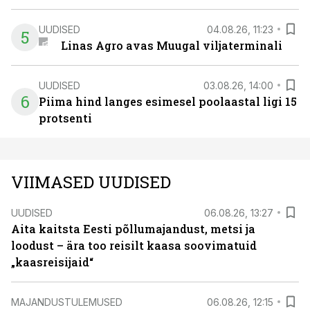
UUDISED
04.08.26, 11:23
5
Linas Agro avas Muugal viljaterminali
UUDISED
03.08.26, 14:00
6
Piima hind langes esimesel poolaastal ligi 15
protsenti
VIIMASED UUDISED
UUDISED
06.08.26, 13:27
Aita kaitsta Eesti põllumajandust, metsi ja
loodust – ära too reisilt kaasa soovimatuid
„kaasreisijaid“
MAJANDUSTULEMUSED
06.08.26, 12:15