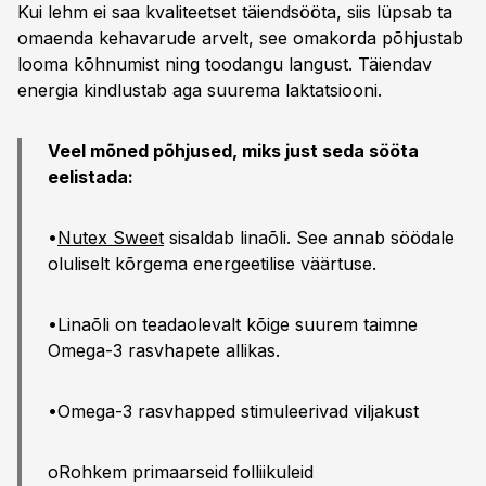
Kui lehm ei saa kvaliteetset täiendsööta, siis lüpsab ta
omaenda kehavarude arvelt, see omakorda põhjustab
looma kõhnumist ning toodangu langust. Täiendav
energia kindlustab aga suurema laktatsiooni.
Veel mõned põhjused, miks just seda sööta
eelistada:
•
Nutex Sweet
sisaldab linaõli. See annab söödale
oluliselt kõrgema energeetilise väärtuse.
•Linaõli on teadaolevalt kõige suurem taimne
Omega-3 rasvhapete allikas.
•Omega-3 rasvhapped stimuleerivad viljakust
oRohkem primaarseid folliikuleid