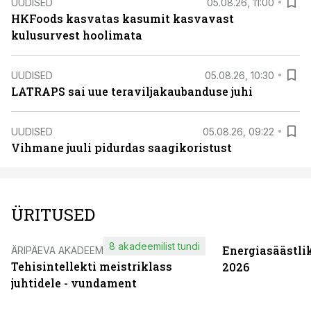
UUDISED
05.08.26, 11:00
HKFoods kasvatas kasumit kasvavast
kulusurvest hoolimata
UUDISED
05.08.26, 10:30
LATRAPS sai uue teraviljakaubanduse juhi
UUDISED
05.08.26, 09:22
Vihmane juuli pidurdas saagikoristust
ÜRITUSED
8 akadeemilist tundi
Energiasäästli
ÄRIPÄEVA AKADEEMIA
Tehisintellekti meistriklass
2026
juhtidele - vundament