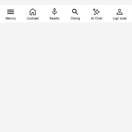
Menüü
Uudised
Raadio
Otsing
AI Chat
Logi sisse
Vana-Lõuna 39/1, 19094 Tallinn
(+372) 667 0111
pollumajandus@pollumajandus.ee
Telli
Reklaam
Firmast
Sisu kasutamisõigused
Ajakirjaniku
eetikakoodeks
Üldtingimused
Privaatsustingimused
Küpsiste poliitika
KKK
Eesti Meediaettevõtete
Eelistuste haldamine