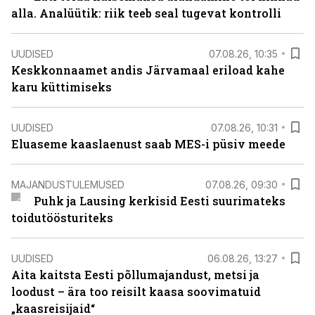
alla. Analüütik: riik teeb seal tugevat kontrolli
UUDISED
07.08.26, 10:35
Keskkonnaamet andis Järvamaal eriload kahe
karu küttimiseks
UUDISED
07.08.26, 10:31
Eluaseme kaaslaenust saab MES-i püsiv meede
MAJANDUSTULEMUSED
07.08.26, 09:30
Puhk ja Lausing kerkisid Eesti suurimateks
toidutöösturiteks
UUDISED
06.08.26, 13:27
Aita kaitsta Eesti põllumajandust, metsi ja
loodust – ära too reisilt kaasa soovimatuid
„kaasreisijaid“