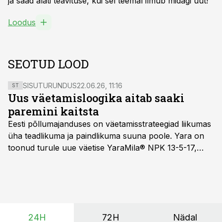
ja saad alati teavituse, kui sel teemal ilmub midagi uut!
Loodus
SEOTUD LOOD
SISUTURUNDUS
22.06.26, 11:16
ST
Uus väetamisloogika aitab saaki
paremini kaitsta
Eesti põllumajanduses on väetamisstrateegiad liikumas
üha teadlikuma ja paindlikuma suuna poole. Yara on
toonud turule uue väetise YaraMila® NPK 13-5-17,
mille eesmärk on mitte ainult parandada saagikust,
vaid ka muuta põllumeeste mõtteviisi väetamise
ajastuse ja koguste osas.
24H
72H
Nädal