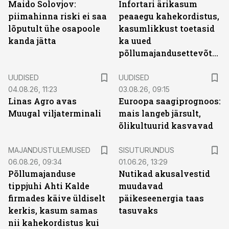
Maido Solovjov:
Infortari ärikasum
piimahinna riski ei saa
peaaegu kahekordistus,
lõputult ühe osapoole
kasumlikkust toetasid
kanda jätta
ka uued
põllumajandusettevõtted
UUDISED
UUDISED
04.08.26, 11:23
03.08.26, 09:15
Linas Agro avas
Euroopa saagiprognoos:
Muugal viljaterminali
mais langeb järsult,
õlikultuurid kasvavad
ST
MAJANDUSTULEMUSED
SISUTURUNDUS
06.08.26, 09:34
01.06.26, 13:29
Põllumajanduse
Nutikad akusalvestid
tippjuhi Ahti Kalde
muudavad
firmades käive üldiselt
päikeseenergia taas
kerkis, kasum samas
tasuvaks
nii kahekordistus kui