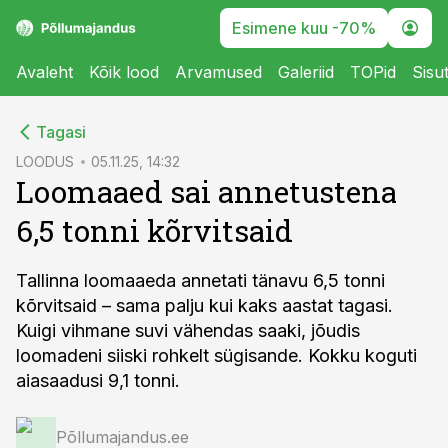
Esimene kuu -70%
Avaleht
Kõik lood
Arvamused
Galeriid
TOPid
Sisu
cebook
Tagasi
Twitter)
LOODUS
05.11.25, 14:32
Loomaaed sai annetustena
kedIn
6,5 tonni kõrvitsaid
ail
k
Tallinna loomaaeda annetati tänavu 6,5 tonni
kõrvitsaid – sama palju kui kaks aastat tagasi.
Kuigi vihmane suvi vähendas saaki, jõudis
loomadeni siiski rohkelt sügisande. Kokku koguti
aiasaadusi 9,1 tonni.
Põllumajandus.ee