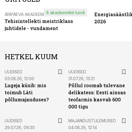
8 akadeemilist tundi
Energiasäästli
ÄRIPÄEVA AKADEEMIA
Tehisintellekti meistriklass
2026
juhtidele - vundament
HETKEL KUUM
UUDISED
UUDISED
03.08.26, 12:00
31.07.26, 13:21
Lugeja küsib: mis
Põllul roomab tulevane
toimub Läti
delikatess: Eesti ainsas
põllumajanduses?
teofarmis kasvab 600
000 tigu
UUDISED
MAJANDUSTULEMUSED
29.07.26, 09:30
04.08.26, 12:14