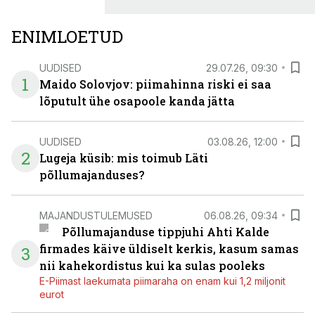
ENIMLOETUD
UUDISED
29.07.26, 09:30
1
Maido Solovjov: piimahinna riski ei saa
lõputult ühe osapoole kanda jätta
UUDISED
03.08.26, 12:00
2
Lugeja küsib: mis toimub Läti
põllumajanduses?
MAJANDUSTULEMUSED
06.08.26, 09:34
Põllumajanduse tippjuhi Ahti Kalde
firmades käive üldiselt kerkis, kasum samas
3
nii kahekordistus kui ka sulas pooleks
E-Piimast laekumata piimaraha on enam kui 1,2 miljonit
eurot