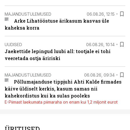
MAJANDUSTULEMUSED
06.08.26, 12:15
Arke Lihatööstuse ärikasum kasvas üle
kaheksa korra
UUDISED
06.08.26, 10:14
Jaekettide lepingud luubi all: tootjale ei tohi
veeretada ostja äririski
MAJANDUSTULEMUSED
06.08.26, 09:34
Põllumajanduse tippjuhi Ahti Kalde firmades
käive üldiselt kerkis, kasum samas nii
kahekordistus kui ka sulas pooleks
E-Piimast laekumata piimaraha on enam kui 1,2 miljonit eurot
ÜRITUSED