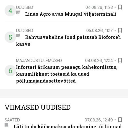
UUDISED
04.08.26, 11:23
4
Linas Agro avas Muugal viljaterminali
UUDISED
05.08.26, 11:17
5
Rahvusvaheline fond paisutab Bioforce’i
kasvu
MAJANDUSTULEMUSED
04.08.26, 12:14
Infortari ärikasum peaaegu kahekordistus,
6
kasumlikkust toetasid ka uued
põllumajandusettevõtted
VIIMASED UUDISED
SAATED
07.08.26, 12:49
Läti toidu käibemaksu alandamine tõi hinnad