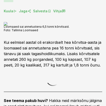
Kuula
Jaga
Salvesta
Vihja
Loomaaed sai annetustena 6,5 tonni kõrvitsaid.
Foto:
Tallinna Loomaaed
Kui eelmisel aastal oli erakordselt hea kõrvitsa-aasta ja
loomaaed sai annetustena pea 16 tonni kõrvitsaid, siis
tänavu jäi saak tagasihoidlikumaks. Lisaks kõrvitsatele
annetati 260 kg porgandeid, 100 kg kapsast, 107 kg
peeti, 20 kg kaalikaid, 317 kg kartulit ja 1,8 tonni õunu.
See teema pakub huvi?
Hakka neid märksõnu jälgima