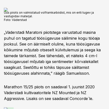
Uus piiots on valmistatud volframkarbiidist, mis on eriti tugev ja
vastupidav materjal.
Foto:
Väderstad
„Väderstadi Maratoni piiotstega varustatud masina
puhul on tagatud töösügavuse säilimine kogu tööaja
jooksul. See on äärmiselt oluline, kuna töösügavuse
kõikumine mõjutab otseselt külvitulemusi ja seega ka
taimede tärkamist. See tähendab, et näiteks 4 cm-l
töösügavusel mõjutab iga sentimeeter kõrvalekallet
saagikust. Seetõttu ei tohiks täpsuse säilitamist
töösügavuses alahinnata,” räägib Samuelsson.
Marathon 15/25 piiots on saadaval 1. juunist 2020
Väderstadi kultivaatoritele NZ Mounted ja NZ
Aggressive. Lisaks on see saadaval Concorde`le.