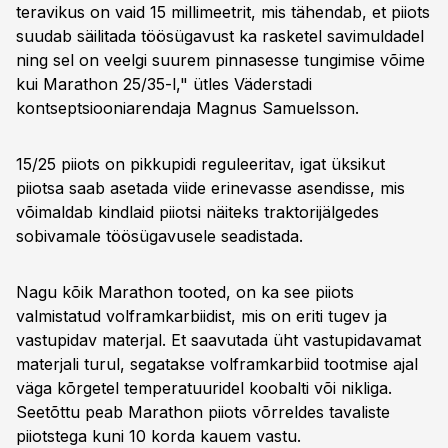
teravikus on vaid 15 millimeetrit, mis tähendab, et piiots
suudab säilitada töösügavust ka rasketel savimuldadel
ning sel on veelgi suurem pinnasesse tungimise võime
kui Marathon 25/35-l," ütles Väderstadi
kontseptsiooniarendaja Magnus Samuelsson.
15/25 piiots on pikkupidi reguleeritav, igat üksikut
piiotsa saab asetada viide erinevasse asendisse, mis
võimaldab kindlaid piiotsi näiteks traktorijälgedes
sobivamale töösügavusele seadistada.
Nagu kõik Marathon tooted, on ka see piiots
valmistatud volframkarbiidist, mis on eriti tugev ja
vastupidav materjal. Et saavutada üht vastupidavamat
materjali turul, segatakse volframkarbiid tootmise ajal
väga kõrgetel temperatuuridel koobalti või nikliga.
Seetõttu peab Marathon piiots võrreldes tavaliste
piiotstega kuni 10 korda kauem vastu.