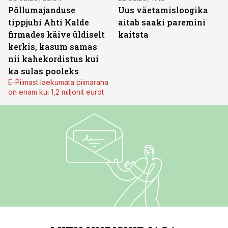
Põllumajanduse
Uus väetamisloogika
tippjuhi Ahti Kalde
aitab saaki paremini
firmades käive üldiselt
kaitsta
kerkis, kasum samas
nii kahekordistus kui
ka sulas pooleks
E-Piimast laekumata piimaraha
on enam kui 1,2 miljonit eurot