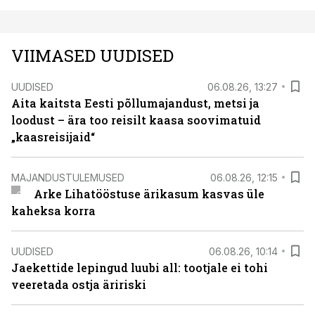
VIIMASED UUDISED
UUDISED
06.08.26, 13:27
Aita kaitsta Eesti põllumajandust, metsi ja
loodust – ära too reisilt kaasa soovimatuid
„kaasreisijaid“
MAJANDUSTULEMUSED
06.08.26, 12:15
Arke Lihatööstuse ärikasum kasvas üle
kaheksa korra
UUDISED
06.08.26, 10:14
Jaekettide lepingud luubi all: tootjale ei tohi
veeretada ostja äririski