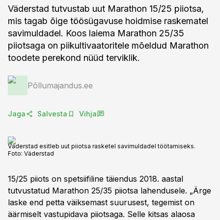
Väderstad tutvustab uut Marathon 15/25 piiotsa,
mis tagab õige töösügavuse hoidmise raskematel
savimuldadel. Koos laiema Marathon 25/35
piiotsaga on piikultivaatoritele mõeldud Marathon
toodete perekond nüüd terviklik.
Põllumajandus.ee
Jaga
Salvesta
Vihja
Väderstad esitleb uut piiotsa rasketel savimuldadel töötamiseks.
Foto:
Väderstad
15/25 piiots on spetsiifiline täiendus 2018. aastal
tutvustatud Marathon 25/35 piiotsa lahendusele. „Ärge
laske end petta väiksemast suurusest, tegemist on
äärmiselt vastupidava piiotsaga. Selle kitsas alaosa