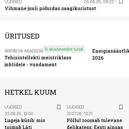
UUDISED
05.08.26, 09:22
Vihmane juuli pidurdas saagikoristust
ÜRITUSED
8 akadeemilist tundi
Energiasäästli
ÄRIPÄEVA AKADEEMIA
Tehisintellekti meistriklass
2026
juhtidele - vundament
HETKEL KUUM
UUDISED
UUDISED
03.08.26, 12:00
31.07.26, 13:21
Lugeja küsib: mis
Põllul roomab tulevane
toimub Läti
delikatess: Eesti ainsas