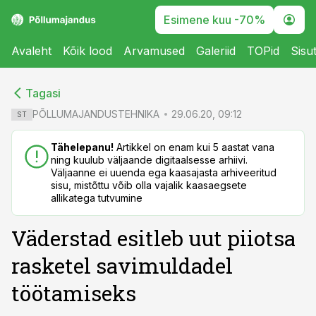
Esimene kuu -70%
Avaleht
Kõik lood
Arvamused
Galeriid
TOPid
Sisu
cebook
cebook
Tagasi
Twitter)
Twitter)
PÕLLUMAJANDUSTEHNIKA
29.06.20, 09:12
ST
kedIn
kedIn
Tähelepanu!
Artikkel on enam kui 5 aastat vana
ning kuulub väljaande digitaalsesse arhiivi.
ail
ail
Väljaanne ei uuenda ega kaasajasta arhiveeritud
sisu, mistõttu võib olla vajalik kaasaegsete
k
k
allikatega tutvumine
Väderstad esitleb uut piiotsa
rasketel savimuldadel
töötamiseks