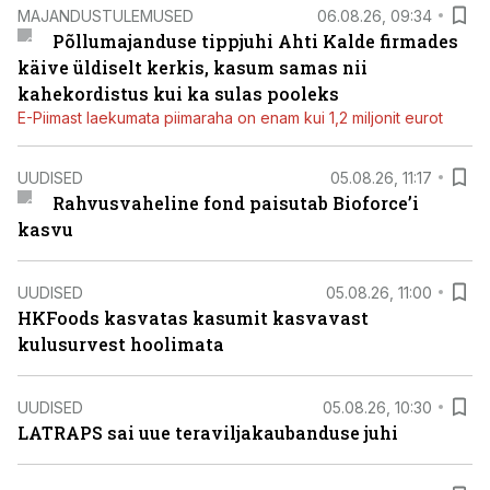
MAJANDUSTULEMUSED
06.08.26, 09:34
Põllumajanduse tippjuhi Ahti Kalde firmades
käive üldiselt kerkis, kasum samas nii
kahekordistus kui ka sulas pooleks
E-Piimast laekumata piimaraha on enam kui 1,2 miljonit eurot
UUDISED
05.08.26, 11:17
Rahvusvaheline fond paisutab Bioforce’i
kasvu
UUDISED
05.08.26, 11:00
HKFoods kasvatas kasumit kasvavast
kulusurvest hoolimata
UUDISED
05.08.26, 10:30
LATRAPS sai uue teraviljakaubanduse juhi