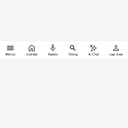
Menüü
Uudised
Raadio
Otsing
AI Chat
Logi sisse
Vana-Lõuna 39/1, 19094 Tallinn
(+372) 667 0111
pollumajandus@pollumajandus.ee
Telli
Reklaam
Firmast