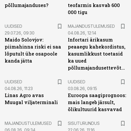
põllumajanduses?
teofarmis kasvab 600
000 tigu
UUDISED
MAJANDUSTULEMUSED
29.07.26, 09:30
04.08.26, 12:14
Maido Solovjov:
Infortari ärikasum
piimahinna riski ei saa
peaaegu kahekordistus,
lõputult ühe osapoole
kasumlikkust toetasid
kanda jätta
ka uued
põllumajandusettevõtted
UUDISED
UUDISED
04.08.26, 11:23
03.08.26, 09:15
Linas Agro avas
Euroopa saagiprognoos:
Muugal viljaterminali
mais langeb järsult,
õlikultuurid kasvavad
ST
MAJANDUSTULEMUSED
SISUTURUNDUS
06.08.26, 09:34
22.06.26, 11:16