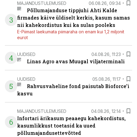
MAJANDUSTULEMUSED
06.08.26, 09:34
Põllumajanduse tippjuhi Ahti Kalde
firmades käive üldiselt kerkis, kasum samas
3
nii kahekordistus kui ka sulas pooleks
E-Piimast laekumata piimaraha on enam kui 1,2 miljonit
eurot
UUDISED
04.08.26, 11:23
4
Linas Agro avas Muugal viljaterminali
UUDISED
05.08.26, 11:17
5
Rahvusvaheline fond paisutab Bioforce’i
kasvu
MAJANDUSTULEMUSED
04.08.26, 12:14
Infortari ärikasum peaaegu kahekordistus,
6
kasumlikkust toetasid ka uued
põllumajandusettevõtted