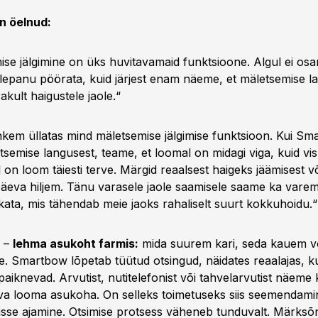
on öelnud:
se jälgimine on üks huvitavamaid funktsioone. Algul ei osa
helepanu pöörata, kuid järjest enam näeme, et mäletsemise l
kult haigustele jaole.“
hkem üllatas mind mäletsemise jälgimise funktsioon. Kui S
tsemise langusest, teame, et loomal on midagi viga, kuid vis
 on loom täiesti terve. Märgid reaalsest haigeks jäämisest v
 päeva hiljem. Tänu varasele jaole saamisele saame ka vare
ata, mis tähendab meie jaoks rahaliselt suurt kokkuhoidu.“
–
lehma asukoht farmis:
mida suurem kari, seda kauem v
e. Smartbow lõpetab tüütud otsingud, näidates reaalajas, 
paiknevad. Arvutist, nutitelefonist või tahvelarvutist näeme
ava looma asukoha. On selleks toimetuseks siis seemendami
tisse ajamine. Otsimise protsess väheneb tunduvalt. Märks