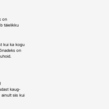
k on
 täielikku
st kui ka kogu
sõnadeks on
uhoid.
l
udast kaug-
inult siis kui