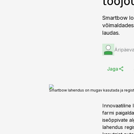
tööjõ
Smartbow lo
võimaldades 
laudas.
Äripäeva
Jaga
Smartbow lahendus on mugav kasutada ja regist
Innovaatiline
farmi paigald
iseõppivate a
lahendus regi