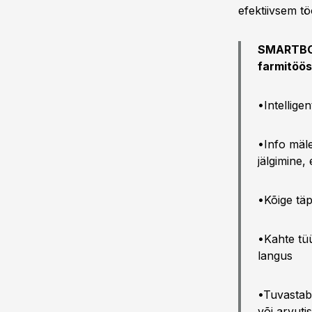
efektiivsem t
SMARTBOW
farmitöös
•Intellige
•Info mäle
jälgimine
•Kõige tä
•Kahte tüü
langus
•Tuvastab 
või arvutis