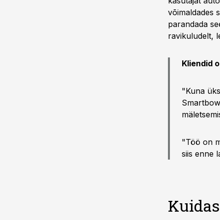
kasutajat aut
võimaldades s
parandada se
ravikuludelt, l
Kliendid 
"Kuna üksk
Smartbow 
mäletsemis
"Töö on m
siis enne 
Kuidas