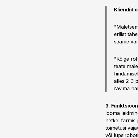
Kliendid 
"Mäletsemi
erilist tä
saame vara
"Kõige ro
teate mäle
hindamisel
alles 2-3
ravima hak
3. Funktsioon
looma leidmin
hetkel farmis 
toimetusi vaj
või lüpsirobo