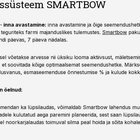
missüsteem SMARTBOW
-
inna avastamine:
inna avastamine ja õige seemendushet
 teguriteks farmi majanduslikes tulemustes.
Smartbow
pakub
undi päevas, 7 päeva nädalas.
sel võetakse arvesse nii üksiku looma aktiivsust, mäletsemi
id, et soovitada kõige optimaalsemat seemendushetke. Märk
svanus, esmaseemenduse õnnestumise % ja kulude kokk
on öelnud:
mendan ka lüpsilaudas, võimaldab Smartbow lahendus mu
dele kulutatud aega paremini planeerida, sest saan lüpsila
el noorkarjalaudas toimuval silma peal hoida ja sõita kohale a