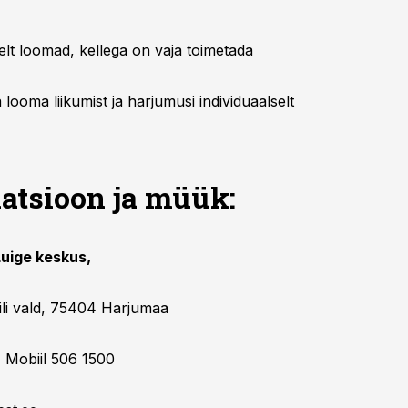
relt loomad, kellega on vaja toimetada
a looma liikumist ja harjumusi individuaalselt
atsioon ja müük:
uige keskus,
iili vald, 75404 Harjumaa
 Mobiil 506 1500