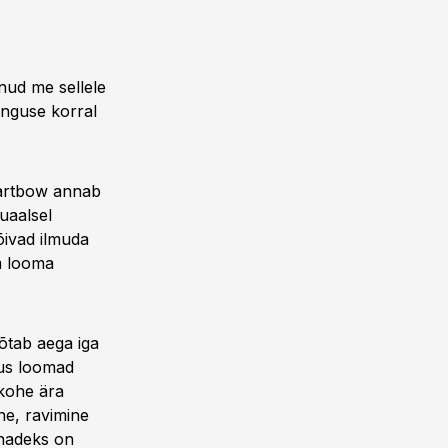
nud me sellele
anguse korral
martbow annab
uaalsel
õivad ilmuda
m looma
õtab aega iga
kus loomad
 kohe ära
ne, ravimine
õnadeks on