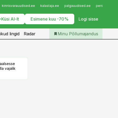
Iseteenindus
kinnisvarauudised.ee
kalastaja.ee
palgauudised.ee
personaliuudi
Telli Põllumajandus
Küsi AI-lt
Esimene kuu -70%
Logi sisse
ikud lingid
Radar
Minu Põllumajandus
taalsesse
la vajalik