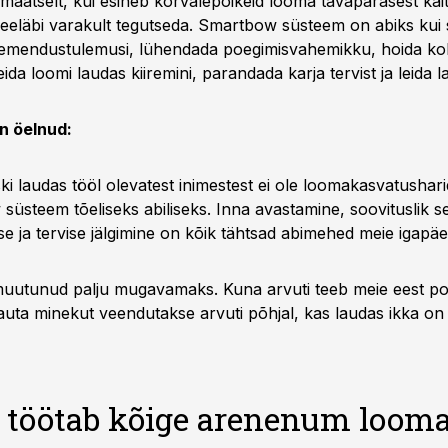
omaatselt, kui esineb kõrvalepõikeid looma tavapärasest käi
eeläbi varakult tegutseda. Smartbow süsteem on abiks kui 
emendustulemusi, lühendada poegimisvahemikku, hoida k
eida loomi laudas kiiremini, parandada karja tervist ja leida la
on öelnud:
i laudas tööl olevatest inimestest ei ole loomakasvatushar
süsteem tõeliseks abiliseks. Inna avastamine, soovituslik
e ja tervise jälgimine on kõik tähtsad abimehed meie igapä
uutunud palju mugavamaks. Kuna arvuti teeb meie eest poo
lauta minekut veendutakse arvuti põhjal, kas laudas ikka on 
 töötab kõige arenenum loom