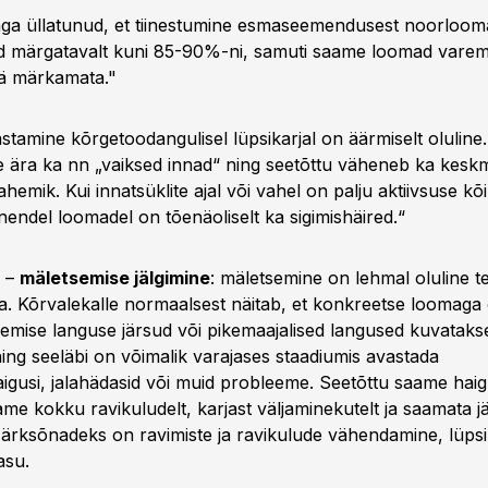
ga üllatunud, et tiinestumine esmaseemendusest noorloom
 märgatavalt kuni 85-90%-ni, samuti saame loomad varem 
ää märkamata."
stamine kõrgetoodangulisel lüpsikarjal on äärmiselt olulin
e ära ka nn „vaiksed innad“ ning seetõttu väheneb ka kesk
hemik. Kui innatsüklite ajal või vahel on palju aktiivsuse kõi
nendel loomadel on tõenäoliselt ka sigimishäired.“
–
mäletsemise jälgimine
: mäletsemine on lehmal oluline te
aja. Kõrvalekalle normaalsest näitab, et konkreetse loomaga
tsemise languse järsud või pikemaajalised langused kuvataks
ning seeläbi on võimalik varajases staadiumis avastada
igusi, jalahädasid või muid probleeme. Seetõttu saame hai
ame kokku ravikuludelt, karjast väljaminekutelt ja saamata 
Märksõnadeks on ravimiste ja ravikulude vähendamine, lüpsi
asu.