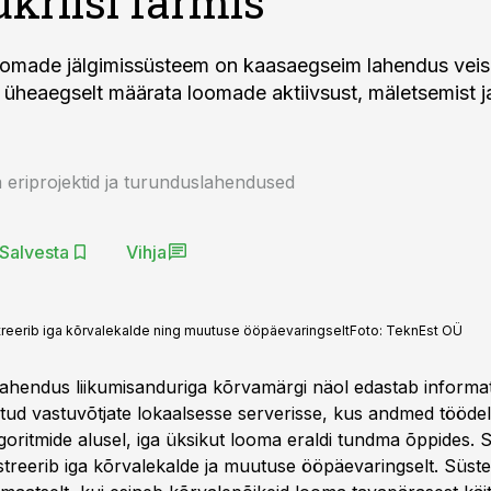
ukriisi farmis
omade jälgimissüsteem on kaasaegseim lahendus veis
üheaegselt määrata loomade aktiivsust, mäletsemist j
 eriprojektid ja turunduslahendused
Salvesta
Vihja
reerib iga kõrvalekalde ning muutuse ööpäevaringselt
Foto:
TeknEst OÜ
 lahendus liikumisanduriga kõrvamärgi näol edastab informat
atud vastuvõtjate lokaalsesse serverisse, kus andmed tööde
lgoritmide alusel, iga üksikut looma eraldi tundma õppides.
streerib iga kõrvalekalde ja muutuse ööpäevaringselt. Süst