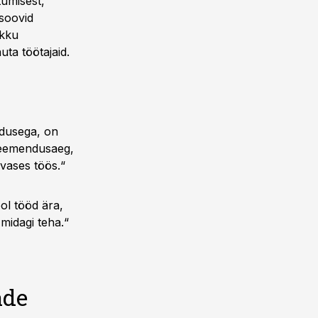
tumisest,
soovid
okku
uta töötajaid.
idusega, on
 seemendusaeg,
evases töös.“
l tööd ära,
midagi teha.“
ade