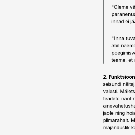
"Oleme vä
paranenud
innad ei j
"Inna tuva
abil näem
poegimisva
teame, et 
2. Funktsioon
seisundi näit
valesti. Mäle
teadete näol 
ainevahetusha
jaole ning hoi
piimarahalt. 
majanduslik k