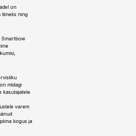
adel on
tiineks ning
e. Smartbow
mine
kumisi,
rvisliku
 on midagi
e kasutajatele
gustele varem
jäänud
piima kogus ja