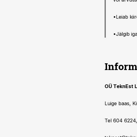
•Leiab kii
•Jälgib ig
Inform
OÜ TeknEst L
Luige baas, K
Tel 604 6224,