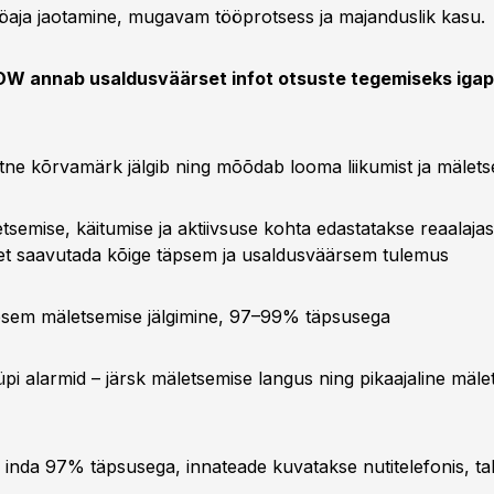
ööaja jaotamine, mugavam tööprotsess ja majanduslik kasu.
 annab usaldusväärset infot otsuste tegemiseks iga
ntne kõrvamärk jälgib ning mõõdab looma liikumist ja mälets
tsemise, käitumise ja aktiivsuse kohta edastatakse reaalaja
, et saavutada kõige täpsem ja usaldusväärsem tulemus
psem mäletsemise jälgimine, 97–99% täpsusega
pi alarmid – järsk mäletsemise langus ning pikaajaline mäle
inda 97% täpsusega, innateade kuvatakse nutitelefonis, ta