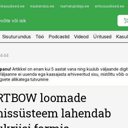
tikauudised.ee
kaubandus.ee
raamatupidaja.ee
ehitusuudised.ee
Infopank
Radar
Sisuturundus
Töö
Podcastid
Videod
Üritused
Kasul
14:44
panu!
Artikkel on enam kui 5 aastat vana ning kuulub väljaande digi
. Väljaanne ei uuenda ega kaasajasta arhiveeritud sisu, mistõttu võib ol
sete allikatega tutvumine
TBOW loomade
missüsteem lahendab