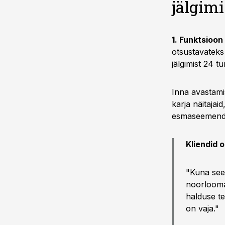
jälgi
1. Funktsioon
otsustavateks
jälgimist 24 t
Inna avastami
karja näitaja
esmaseemendu
Kliendid 
"Kuna see
noorlooma
halduse te
on vaja."