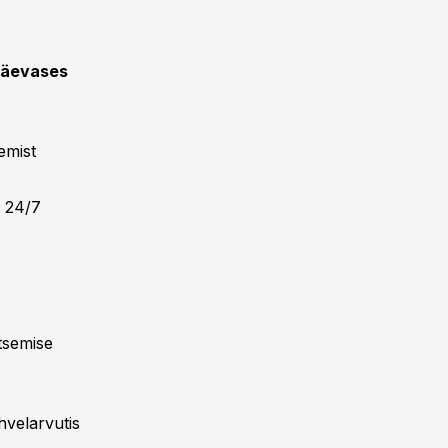
päevases
emist
s 24/7
tsemise
hvelarvutis