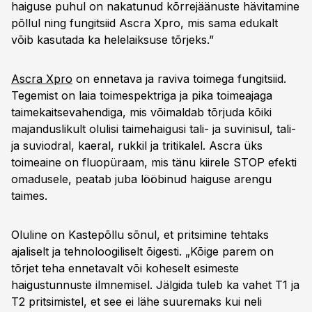
haiguse puhul on nakatunud kõrrejäänuste hävitamine
põllul ning fungitsiid Ascra Xpro, mis sama edukalt
võib kasutada ka helelaiksuse tõrjeks.”
Ascra Xpro
on ennetava ja raviva toimega fungitsiid.
Tegemist on laia toimespektriga ja pika toimeajaga
taimekaitsevahendiga, mis võimaldab tõrjuda kõiki
majanduslikult olulisi taimehaigusi tali- ja suvinisul, tali-
ja suviodral, kaeral, rukkil ja tritikalel. Ascra üks
toimeaine on fluopüraam, mis tänu kiirele STOP efekti
omadusele, peatab juba lööbinud haiguse arengu
taimes.
Oluline on Kastepõllu sõnul, et pritsimine tehtaks
ajaliselt ja tehnoloogiliselt õigesti. „Kõige parem on
tõrjet teha ennetavalt või koheselt esimeste
haigustunnuste ilmnemisel. Jälgida tuleb ka vahet T1 ja
T2 pritsimistel, et see ei lähe suuremaks kui neli