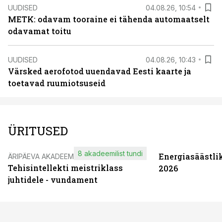
UUDISED
04.08.26, 10:54
METK: odavam tooraine ei tähenda automaatselt
odavamat toitu
UUDISED
04.08.26, 10:43
Värsked aerofotod uuendavad Eesti kaarte ja
toetavad ruumiotsuseid
ÜRITUSED
8 akadeemilist tundi
Energiasäästli
ÄRIPÄEVA AKADEEMIA
Tehisintellekti meistriklass
2026
juhtidele - vundament