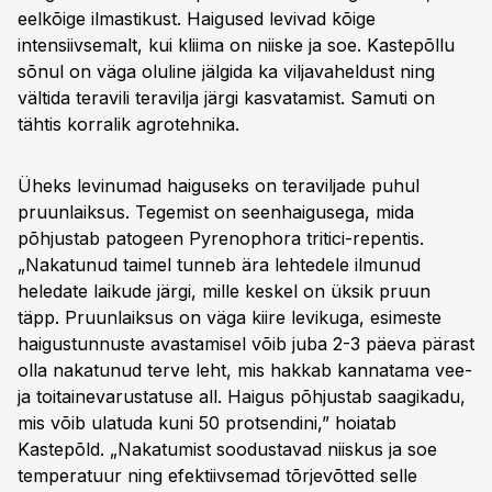
eelkõige ilmastikust. Haigused levivad kõige
intensiivsemalt, kui kliima on niiske ja soe. Kastepõllu
sõnul on väga oluline jälgida ka viljavaheldust ning
vältida teravili teravilja järgi kasvatamist. Samuti on
tähtis korralik agrotehnika.
Üheks levinumad haiguseks on teraviljade puhul
pruunlaiksus. Tegemist on seenhaigusega, mida
põhjustab patogeen Pyrenophora tritici-repentis.
„Nakatunud taimel tunneb ära lehtedele ilmunud
heledate laikude järgi, mille keskel on üksik pruun
täpp. Pruunlaiksus on väga kiire levikuga, esimeste
haigustunnuste avastamisel võib juba 2-3 päeva pärast
olla nakatunud terve leht, mis hakkab kannatama vee-
ja toitainevarustatuse all. Haigus põhjustab saagikadu,
mis võib ulatuda kuni 50 protsendini,” hoiatab
Kastepõld. „Nakatumist soodustavad niiskus ja soe
temperatuur ning efektiivsemad tõrjevõtted selle