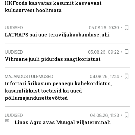
HKFoods kasvatas kasumit kasvavast
kulusurvest hoolimata
UUDISED
05.08.26, 10:30
LATRAPS sai uue teraviljakaubanduse juhi
UUDISED
05.08.26, 09:22
Vihmane juuli pidurdas saagikoristust
MAJANDUSTULEMUSED
04.08.26, 12:14
Infortari ärikasum peaaegu kahekordistus,
kasumlikkust toetasid ka uued
põllumajandusettevõtted
UUDISED
04.08.26, 11:23
Linas Agro avas Muugal viljaterminali