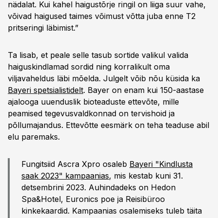
nädalat. Kui kahel haigustõrje ringil on liiga suur vahe,
võivad haigused taimes võimust võtta juba enne T2
pritseringi läbimist.”
Ta lisab, et peale selle tasub sortide valikul valida
haiguskindlamad sordid ning korralikult oma
viljavaheldus läbi mõelda. Julgelt võib nõu küsida ka
Bayeri spetsialistidelt
. Bayer on enam kui 150-aastase
ajalooga uuenduslik bioteaduste ettevõte, mille
peamised tegevusvaldkonnad on tervishoid ja
põllumajandus. Ettevõtte eesmärk on teha teaduse abil
elu paremaks.
Fungitsiid Ascra Xpro osaleb
Bayeri "Kindlusta
saak 2023" kampaanias
, mis kestab kuni 31.
detsembrini 2023. Auhindadeks on Hedon
Spa&Hotel, Euronics poe ja Reisibüroo
kinkekaardid. Kampaanias osalemiseks tuleb täita