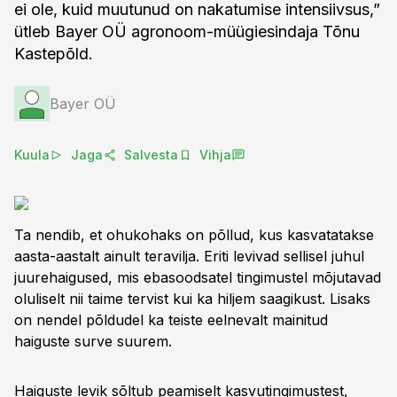
ei ole, kuid muutunud on nakatumise intensiivsus,”
ütleb Bayer OÜ agronoom-müügiesindaja Tõnu
Kastepõld.
Bayer OÜ
Kuula
Jaga
Salvesta
Vihja
Ta nendib, et ohukohaks on põllud, kus kasvatatakse
aasta-aastalt ainult teravilja. Eriti levivad sellisel juhul
juurehaigused, mis ebasoodsatel tingimustel mõjutavad
oluliselt nii taime tervist kui ka hiljem saagikust. Lisaks
on nendel põldudel ka teiste eelnevalt mainitud
haiguste surve suurem.
Haiguste levik sõltub peamiselt kasvutingimustest,