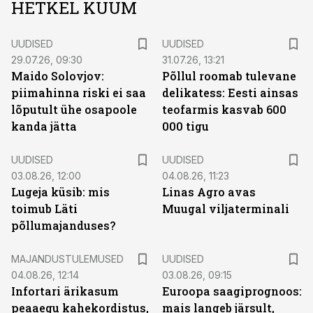
HETKEL KUUM
UUDISED
UUDISED
29.07.26, 09:30
31.07.26, 13:21
Maido Solovjov:
Põllul roomab tulevane
piimahinna riski ei saa
delikatess: Eesti ainsas
lõputult ühe osapoole
teofarmis kasvab 600
kanda jätta
000 tigu
UUDISED
UUDISED
03.08.26, 12:00
04.08.26, 11:23
Lugeja küsib: mis
Linas Agro avas
toimub Läti
Muugal viljaterminali
põllumajanduses?
MAJANDUSTULEMUSED
UUDISED
04.08.26, 12:14
03.08.26, 09:15
Infortari ärikasum
Euroopa saagiprognoos:
peaaegu kahekordistus,
mais langeb järsult,