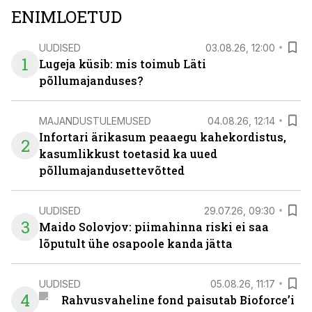
ENIMLOETUD
UUDISED
03.08.26, 12:00
1
Lugeja küsib: mis toimub Läti
põllumajanduses?
MAJANDUSTULEMUSED
04.08.26, 12:14
Infortari ärikasum peaaegu kahekordistus,
2
kasumlikkust toetasid ka uued
põllumajandusettevõtted
UUDISED
29.07.26, 09:30
3
Maido Solovjov: piimahinna riski ei saa
lõputult ühe osapoole kanda jätta
UUDISED
05.08.26, 11:17
4
Rahvusvaheline fond paisutab Bioforce’i