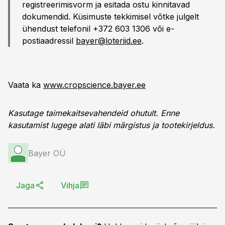
registreerimisvorm ja esitada ostu kinnitavad
dokumendid. Küsimuste tekkimisel võtke julgelt
ühendust telefonil +372 603 1306 või e-
postiaadressil
bayer@loteriid.ee
.
Vaata ka
www.cropscience.bayer.ee
Kasutage taimekaitsevahendeid ohutult. Enne
kasutamist lugege alati läbi märgistus ja tootekirjeldus.
Bayer OÜ
Jaga
Vihja