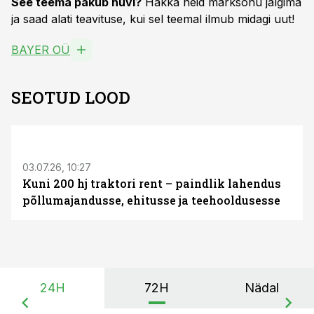
See teema pakub huvi?
Hakka neid märksõnu jälgima
ja saad alati teavituse, kui sel teemal ilmub midagi uut!
BAYER OÜ
SEOTUD LOOD
ST
03.07.26, 10:27
Kuni 200 hj traktori rent – paindlik lahendus
põllumajandusse, ehitusse ja teehooldusesse
24H
72H
Nädal