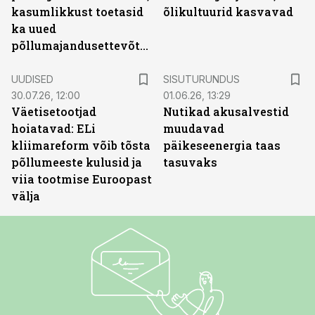
kasumlikkust toetasid
õlikultuurid kasvavad
ka uued
põllumajandusettevõtted
ST
UUDISED
SISUTURUNDUS
30.07.26, 12:00
01.06.26, 13:29
Väetisetootjad
Nutikad akusalvestid
hoiatavad: ELi
muudavad
kliimareform võib tõsta
päikeseenergia taas
põllumeeste kulusid ja
tasuvaks
viia tootmise Euroopast
välja