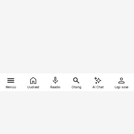
Menüü
Uudised
Raadio
Otsing
AI Chat
Logi sisse
Vana-Lõuna 39/1, 19094 Tallinn
(+372) 667 0111
pollumajandus@pollumajandus.ee