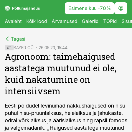
Esimene kuu -70%
Avaleht
Kõik lood
Arvamused
Galeriid
TOPid
Sisu
cebook
cebook
Tagasi
Twitter)
Twitter)
BAYER OÜ
26.05.23, 15:44
ST
Agronoom: taimehaigused
kedIn
kedIn
aastatega muutunud ei ole,
ail
ail
kuid nakatumine on
k
k
intensiivsem
Eesti põldudel levinumad nakkushaigused on nisu
puhul nisu-pruunlaiksus, helelaiksus ja jahukaste,
odral võrklaiksus ja äärislaiksus ning rapsil fomoos
ja valgemädanik. „Haigused aastatega muutunud