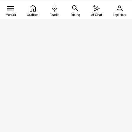
Menüü
Uudised
Raadio
Otsing
AI Chat
Logi sisse
Vana-Lõuna 39/1, 19094 Tallinn
(+372) 667 0111
pollumajandus@pollumajandus.ee
Telli
Reklaam
Firmast
Sisu kasutamisõigused
Ajakirjaniku
eetikakoodeks
Üldtingimused
Privaatsustingimused
Küpsiste poliitika
KKK
Eesti Meediaettevõtete
Eelistuste haldamine