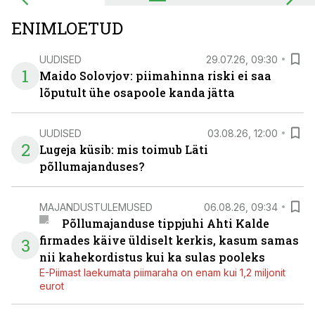
ENIMLOETUD
UUDISED
29.07.26, 09:30
1
Maido Solovjov: piimahinna riski ei saa
lõputult ühe osapoole kanda jätta
UUDISED
03.08.26, 12:00
2
Lugeja küsib: mis toimub Läti
põllumajanduses?
MAJANDUSTULEMUSED
06.08.26, 09:34
Põllumajanduse tippjuhi Ahti Kalde
firmades käive üldiselt kerkis, kasum samas
3
nii kahekordistus kui ka sulas pooleks
E-Piimast laekumata piimaraha on enam kui 1,2 miljonit
eurot