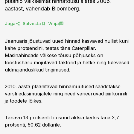
plaanib väikseimat hinnatõusu alates 2006.
aastast, vahendab Bloomberg.
Jaga
Salvesta
Vihja
Jaanuaris jõustuvad uued hinnad kasvavad nullist kuni
kahe protsendini, teatas täna Caterpillar.
Masinahindade väikese tõusu põhjuseks on
tööstusharu mõjutavad faktorid ja hetke ning tulevased
üldmajanduslikud tingimused.
2010. aasta plaanitavad hinnamuutused saadetakse
varsti edasimüüjatele ning need varieeruvad piirkonniti
ja toodete lõikes.
Tänavu 13 protsenti tõusnud aktsia kerkis täna 3,7
protsenti, 50,62 dollarile.