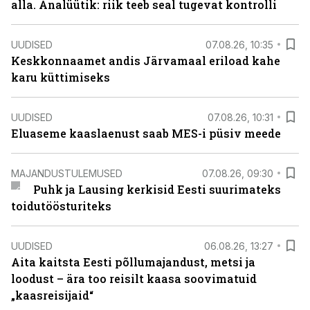
alla. Analüütik: riik teeb seal tugevat kontrolli
UUDISED
07.08.26, 10:35
Keskkonnaamet andis Järvamaal eriload kahe
karu küttimiseks
UUDISED
07.08.26, 10:31
Eluaseme kaaslaenust saab MES-i püsiv meede
MAJANDUSTULEMUSED
07.08.26, 09:30
Puhk ja Lausing kerkisid Eesti suurimateks
toidutöösturiteks
UUDISED
06.08.26, 13:27
Aita kaitsta Eesti põllumajandust, metsi ja
loodust – ära too reisilt kaasa soovimatuid
„kaasreisijaid“