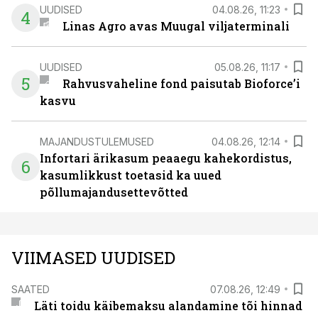
UUDISED
04.08.26, 11:23
4
Linas Agro avas Muugal viljaterminali
UUDISED
05.08.26, 11:17
5
Rahvusvaheline fond paisutab Bioforce’i
kasvu
MAJANDUSTULEMUSED
04.08.26, 12:14
Infortari ärikasum peaaegu kahekordistus,
6
kasumlikkust toetasid ka uued
põllumajandusettevõtted
VIIMASED UUDISED
SAATED
07.08.26, 12:49
Läti toidu käibemaksu alandamine tõi hinnad