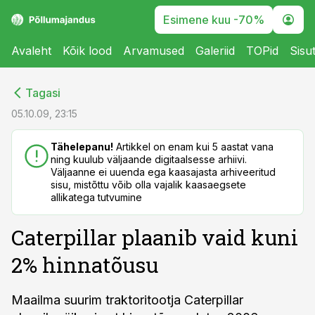
Esimene kuu -70%
Avaleht
Kõik lood
Arvamused
Galeriid
TOPid
Sisu
cebook
cebook
Tagasi
Twitter)
Twitter)
05.10.09, 23:15
kedIn
kedIn
Tähelepanu!
Artikkel on enam kui 5 aastat vana
ning kuulub väljaande digitaalsesse arhiivi.
ail
ail
Väljaanne ei uuenda ega kaasajasta arhiveeritud
sisu, mistõttu võib olla vajalik kaasaegsete
k
k
allikatega tutvumine
Caterpillar plaanib vaid kuni
2% hinnatõusu
Maailma suurim traktoritootja Caterpillar