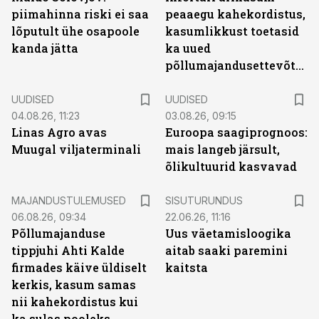
piimahinna riski ei saa
peaaegu kahekordistus,
lõputult ühe osapoole
kasumlikkust toetasid
kanda jätta
ka uued
põllumajandusettevõtted
UUDISED
UUDISED
04.08.26, 11:23
03.08.26, 09:15
Linas Agro avas
Euroopa saagiprognoos:
Muugal viljaterminali
mais langeb järsult,
õlikultuurid kasvavad
ST
MAJANDUSTULEMUSED
SISUTURUNDUS
06.08.26, 09:34
22.06.26, 11:16
Põllumajanduse
Uus väetamisloogika
tippjuhi Ahti Kalde
aitab saaki paremini
firmades käive üldiselt
kaitsta
kerkis, kasum samas
nii kahekordistus kui
ka sulas pooleks