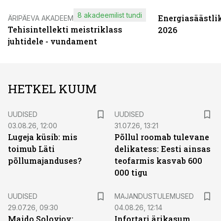
8 akadeemilist tundi
Energiasäästli
ÄRIPÄEVA AKADEEMIA
Tehisintellekti meistriklass
2026
juhtidele - vundament
HETKEL KUUM
UUDISED
UUDISED
03.08.26, 12:00
31.07.26, 13:21
Lugeja küsib: mis
Põllul roomab tulevane
toimub Läti
delikatess: Eesti ainsas
põllumajanduses?
teofarmis kasvab 600
000 tigu
UUDISED
MAJANDUSTULEMUSED
29.07.26, 09:30
04.08.26, 12:14
Maido Solovjov:
Infortari ärikasum