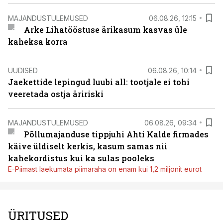
MAJANDUSTULEMUSED
06.08.26, 12:15
Arke Lihatööstuse ärikasum kasvas üle
kaheksa korra
UUDISED
06.08.26, 10:14
Jaekettide lepingud luubi all: tootjale ei tohi
veeretada ostja äririski
MAJANDUSTULEMUSED
06.08.26, 09:34
Põllumajanduse tippjuhi Ahti Kalde firmades
käive üldiselt kerkis, kasum samas nii
kahekordistus kui ka sulas pooleks
E-Piimast laekumata piimaraha on enam kui 1,2 miljonit eurot
ÜRITUSED