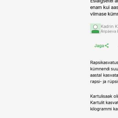
Esialgsetel a
enam kui aas
viimase kümn
Kadrin K
Äripäeva 
Jaga
Rapsikasvatus
kümnendi suur
aastal kasvata
rapsi- ja rüps
Kartulisaak o
Kartulit kasva
kilogrammi kar