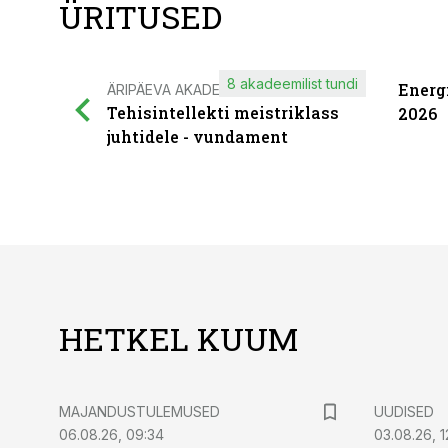
ÜRITUSED
8 akadeemilist tundi
Energ
ÄRIPÄEVA AKADEEMIA
Tehisintellekti meistriklass
2026
juhtidele - vundament
HETKEL KUUM
MAJANDUSTULEMUSED
UUDISED
06.08.26, 09:34
03.08.26, 1