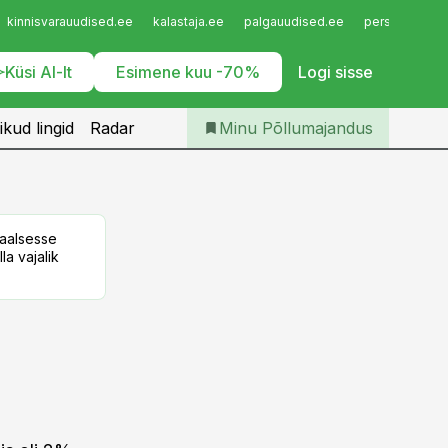
Iseteenindus
kinnisvarauudised.ee
kalastaja.ee
palgauudised.ee
personaliuudi
Telli Põllumajandus
Küsi AI-lt
Esimene kuu -70%
Logi sisse
ikud lingid
Radar
Minu Põllumajandus
taalsesse
la vajalik