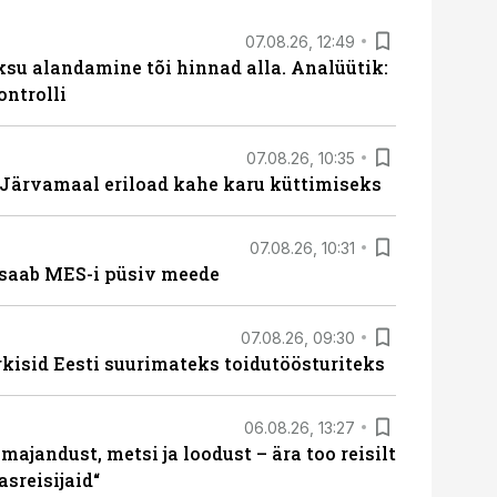
07.08.26, 12:49
ksu alandamine tõi hinnad alla. Analüütik:
ontrolli
07.08.26, 10:35
ärvamaal eriload kahe karu küttimiseks
07.08.26, 10:31
saab MES-i püsiv meede
07.08.26, 09:30
rkisid Eesti suurimateks toidutöösturiteks
06.08.26, 13:27
majandust, metsi ja loodust – ära too reisilt
sreisijaid“