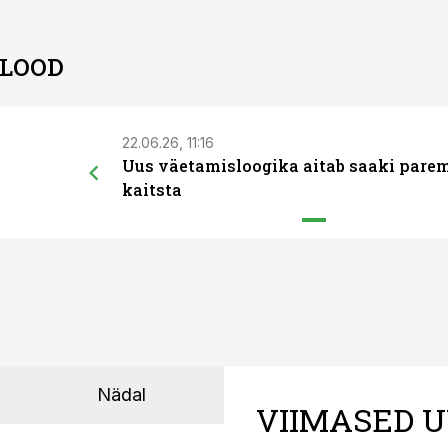
 LOOD
22.06.26, 11:16
Uus väetamisloogika aitab saaki pare
kaitsta
Nädal
VIIMASED U