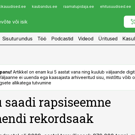
tikauudised.ee
kaubandus.ee
raamatupidaja.ee
ehitusuudised.ee
Infopank
Radar
Sisuturundus
Töö
Podcastid
Videod
Üritused
Kasul
panu!
Artikkel on enam kui 5 aastat vana ning kuulub väljaande digi
. Väljaanne ei uuenda ega kaasajasta arhiveeritud sisu, mistõttu võib ol
sete allikatega tutvumine
 saadi rapsiseemne
endi rekordsaak