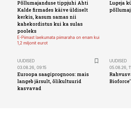
Põllumajanduse tippjuhi Ahti
Lugeja kü
Kalde firmades käive üldiselt
põllumaj
kerkis, kasum samas nii
kahekordistus kui ka sulas
pooleks
E-Piimast laekumata piimaraha on enam kui
1,2 miljonit eurot
UUDISED
UUDISED
03.08.26, 09:15
05.08.26, 11
Euroopa saagiprognoos: mais
Rahvusva
langeb järsult, õlikultuurid
Bioforce
kasvavad