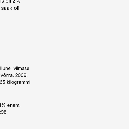
is oli 2%
 saak oli
llune viimase
 võrra. 2009.
1665 kilogrammi
 11% enam.
 298