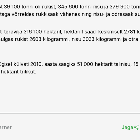
st 39 100 tonni oli rukist, 345 600 tonni nisu ja 379 900 tonn
aga võrreldes rukkisaak vähenes ning nisu- ja odrasaak s
i teravilja 316 100 hektaril, hektarilt saadi keskmiselt 2781 
lhulgas rukist 2603 kilogrammi, nisu 3033 kilogrammi ja otra
gisel külvati 2010. aasta saagiks 51 000 hektarit talinisu, 15
hektarit tritikut.
arner
Jaga