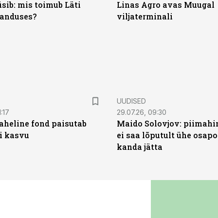
sib: mis toimub Läti
Linas Agro avas Muugal
anduses?
viljaterminali
UUDISED
:17
29.07.26, 09:30
heline fond paisutab
Maido Solovjov: piimahi
’i kasvu
ei saa lõputult ühe osapo
kanda jätta