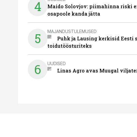
4
Maido Solovjov: piimahinna riski ei
osapoole kanda jätta
MAJANDUSTULEMUSED
5
Puhk ja Lausing kerkisid Eesti
toidutöösturiteks
UUDISED
6
Linas Agro avas Muugal viljate