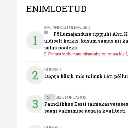
ENIMLOETUD
MAJANDUSTULEMUSED
Põllumajanduse tippjuhi Ahti K
1
üldiselt kerkis, kasum samas nii k
sulas pooleks
E-Piimast laekumata piimaraha on enam kui 1,2
UUDISED
2
Lugeja küsib: mis toimub Läti põll
ST
SISUTURUNDUS
3
Paindlikkus Eesti taimekasvatuses
saagi valmimise aega ja kvaliteeti
UUDISED