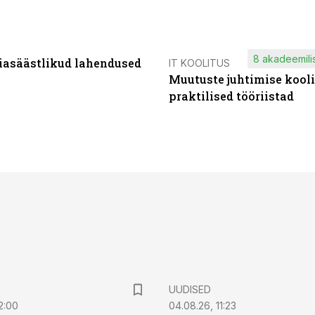
8 akadeemilis
iasäästlikud lahendused
IT KOOLITUS
Muutuste juhtimise kooli
praktilised tööriistad
UUDISED
2:00
04.08.26, 11:23