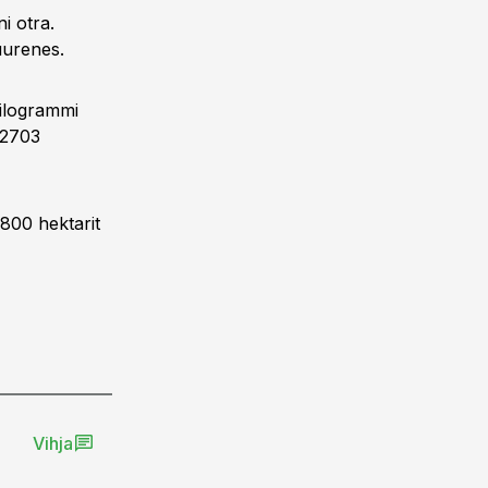
i otra.
uurenes.
kilogrammi
 2703
 800 hektarit
Vihja