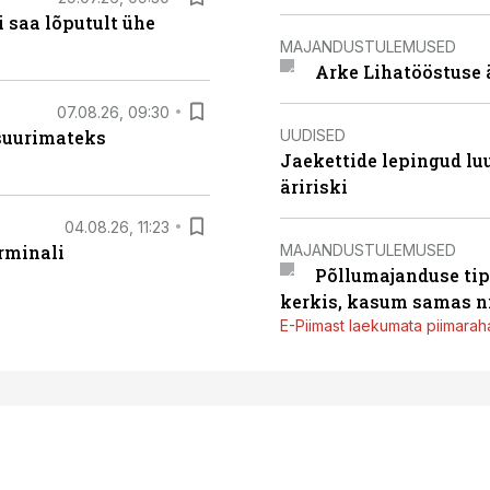
 saa lõputult ühe
MAJANDUSTULEMUSED
Arke Lihatööstuse 
07.08.26, 09:30
UUDISED
 suurimateks
Jaekettide lepingud luub
äririski
04.08.26, 11:23
MAJANDUSTULEMUSED
rminali
Põllumajanduse tip
kerkis, kasum samas ni
E-Piimast laekumata piimaraha