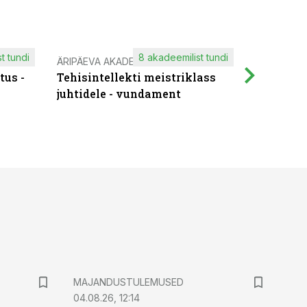
t tundi
8 akadeemilist tundi
ÄRIPÄEVA AKADEEMIA
IT KOOLIT
tus -
Tehisintellekti meistriklass
Muutuste
juhtidele - vundament
praktilis
MAJANDUSTULEMUSED
04.08.26, 12:14