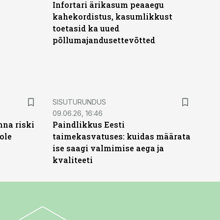
Infortari ärikasum peaaegu
kahekordistus, kasumlikkust
toetasid ka uued
põllumajandusettevõtted
ST
SISUTURUNDUS
09.06.26, 16:46
nna riski
Paindlikkus Eesti
ole
taimekasvatuses: kuidas määrata
ise saagi valmimise aega ja
kvaliteeti