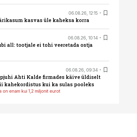
06.08.26, 12:15
ärikasum kasvas üle kaheksa korra
06.08.26, 10:14
i all: tootjale ei tohi veeretada ostja
06.08.26, 09:34
pjuhi Ahti Kalde firmades käive üldiselt
i kahekordistus kui ka sulas pooleks
 on enam kui 1,2 miljonit eurot