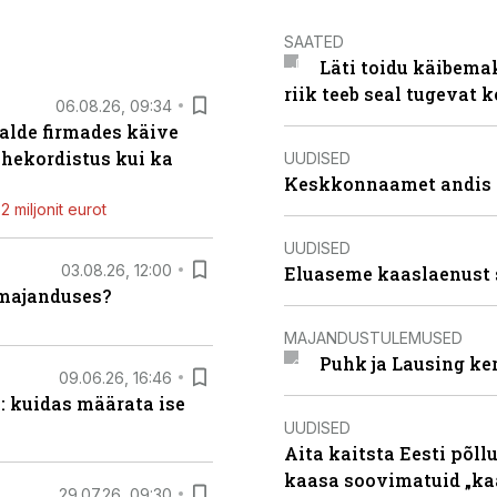
SAATED
Läti toidu käibema
riik teeb seal tugevat k
06.08.26, 09:34
alde firmades käive
ahekordistus kui ka
UUDISED
Keskkonnaamet andis J
 miljonit eurot
UUDISED
03.08.26, 12:00
Eluaseme kaaslaenust 
umajanduses?
MAJANDUSTULEMUSED
Puhk ja Lausing ke
09.06.26, 16:46
: kuidas määrata ise
UUDISED
Aita kaitsta Eesti põllu
kaasa soovimatuid „kaa
29.07.26, 09:30