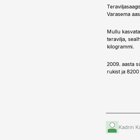
Teraviljasaagi
Varasema aast
Mullu kasvatat
teravilja, sea
kilogrammi.
2009. aasta sü
rukist ja 8200 
Kadrin K