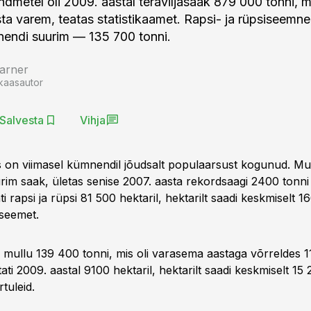
ndmetel oli 2009. aastal teraviljasaak 879 000 tonni, m
ta varem, teatas statistikaamet. Rapsi- ja rüpsiseemne
endi suurim — 135 700 tonni.
arner
kaasautor
Salvesta
Vihja
 on viimasel kümnendil jõudsalt populaarsust kogunud. Mu
im saak, ületas senise 2007. aasta rekordsaagi 2400 tonni
ti rapsi ja rüpsi 81 500 hektaril, hektarilt saadi keskmiselt 
iseemet.
li mullu 139 400 tonni, mis oli varasema aastaga võrreldes
tati 2009. aastal 9100 hektaril, hektarilt saadi keskmiselt 15
tuleid.