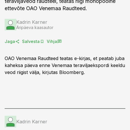
teraviljaveod raudteel, teatas riigi monopoolne
ettevõte OAO Venemaa Raudteed.
Kadrin Karner
Äripäeva kaasautor
Jaga
Salvesta
Vihja
OAO Venemaa Raudteed teatas e-kirjas, et peatab juba
kaheksa päeva enne Venemaa teraviljaekspordi keeldu
veod riigist välja, kirjutas Bloomberg.
Kadrin Karner