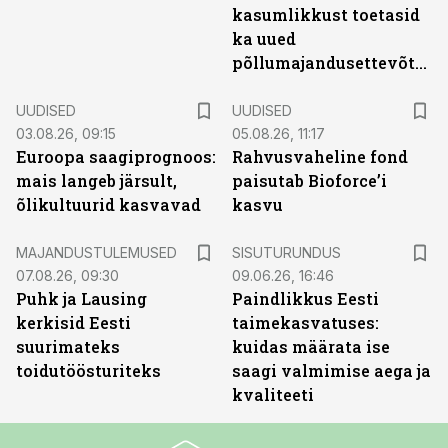
kasumlikkust toetasid
ka uued
põllumajandusettevõtted
UUDISED
UUDISED
03.08.26, 09:15
05.08.26, 11:17
Euroopa saagiprognoos:
Rahvusvaheline fond
mais langeb järsult,
paisutab Bioforce’i
õlikultuurid kasvavad
kasvu
ST
MAJANDUSTULEMUSED
SISUTURUNDUS
07.08.26, 09:30
09.06.26, 16:46
Puhk ja Lausing
Paindlikkus Eesti
kerkisid Eesti
taimekasvatuses:
suurimateks
kuidas määrata ise
toidutöösturiteks
saagi valmimise aega ja
kvaliteeti