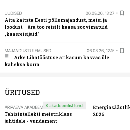
UUDISED
06.08.26, 13:27
Aita kaitsta Eesti põllumajandust, metsi ja
loodust – ära too reisilt kaasa soovimatuid
„kaasreisijaid“
MAJANDUSTULEMUSED
06.08.26, 12:15
Arke Lihatööstuse ärikasum kasvas üle
kaheksa korra
ÜRITUSED
8 akadeemilist tundi
Energiasäästli
ÄRIPÄEVA AKADEEMIA
Tehisintellekti meistriklass
2026
juhtidele - vundament