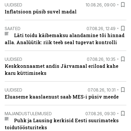
UUDISED
10.08.26, 09:00
Inflatsioon püsib suvel madal
SAATED
07.08.26, 12:49
Läti toidu käibemaksu alandamine tõi hinnad
alla. Analüütik: riik teeb seal tugevat kontrolli
UUDISED
07.08.26, 10:35
Keskkonnaamet andis Järvamaal eriload kahe
karu küttimiseks
UUDISED
07.08.26, 10:31
Eluaseme kaaslaenust saab MES-i püsiv meede
MAJANDUSTULEMUSED
07.08.26, 09:30
Puhk ja Lausing kerkisid Eesti suurimateks
toidutöösturiteks