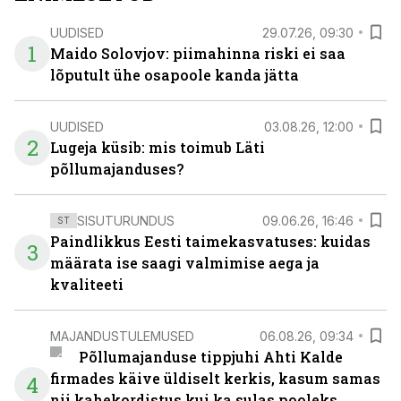
UUDISED
29.07.26, 09:30
1
Maido Solovjov: piimahinna riski ei saa
lõputult ühe osapoole kanda jätta
UUDISED
03.08.26, 12:00
2
Lugeja küsib: mis toimub Läti
põllumajanduses?
SISUTURUNDUS
09.06.26, 16:46
ST
Paindlikkus Eesti taimekasvatuses: kuidas
3
määrata ise saagi valmimise aega ja
kvaliteeti
MAJANDUSTULEMUSED
06.08.26, 09:34
Põllumajanduse tippjuhi Ahti Kalde
firmades käive üldiselt kerkis, kasum samas
4
nii kahekordistus kui ka sulas pooleks