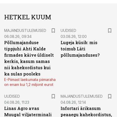
HETKEL KUUM
MAJANDUSTULEMUSED
UUDISED
06.08.26, 09:34
03.08.26, 12:00
Põllumajanduse
Lugeja küsib: mis
tippjuhi Ahti Kalde
toimub Läti
firmades käive üldiselt
põllumajanduses?
kerkis, kasum samas
nii kahekordistus kui
ka sulas pooleks
E-Piimast laekumata piimaraha
on enam kui 1,2 miljonit eurot
UUDISED
MAJANDUSTULEMUSED
04.08.26, 11:23
04.08.26, 12:14
Linas Agro avas
Infortari ärikasum
Muugal viljaterminali
peaaegu kahekordistus,