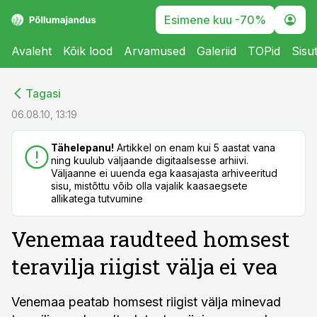
Esimene kuu -70%
Avaleht
Kõik lood
Arvamused
Galeriid
TOPid
Sisu
cebook
cebook
Tagasi
Twitter)
Twitter)
06.08.10, 13:19
kedIn
kedIn
Tähelepanu!
Artikkel on enam kui 5 aastat vana
ning kuulub väljaande digitaalsesse arhiivi.
ail
ail
Väljaanne ei uuenda ega kaasajasta arhiveeritud
sisu, mistõttu võib olla vajalik kaasaegsete
k
k
allikatega tutvumine
Venemaa raudteed homsest
teravilja riigist välja ei vea
Venemaa peatab homsest riigist välja minevad