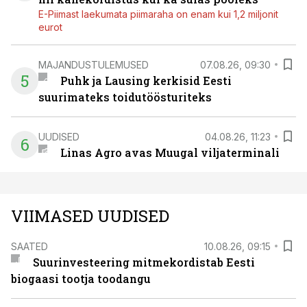
E-Piimast laekumata piimaraha on enam kui 1,2 miljonit
eurot
MAJANDUSTULEMUSED
07.08.26, 09:30
5
Puhk ja Lausing kerkisid Eesti
suurimateks toidutöösturiteks
UUDISED
04.08.26, 11:23
6
Linas Agro avas Muugal viljaterminali
VIIMASED UUDISED
SAATED
10.08.26, 09:15
Suurinvesteering mitmekordistab Eesti
biogaasi tootja toodangu