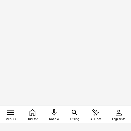
Menüü
Uudised
Raadio
Otsing
AI Chat
Logi sisse