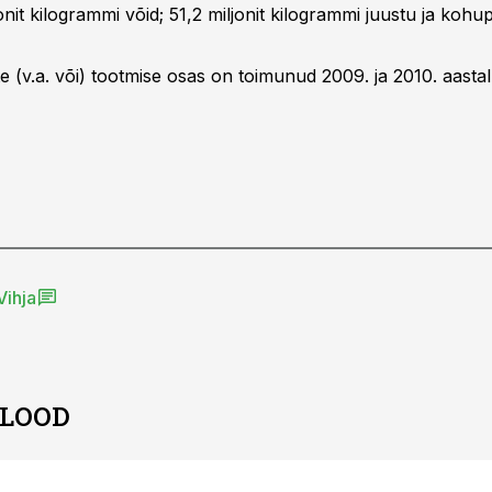
jonit kilogrammi võid; 51,2 miljonit kilogrammi juustu ja kohup
e (v.a. või) tootmise osas on toimunud 2009. ja 2010. aastal
Vihja
 LOOD