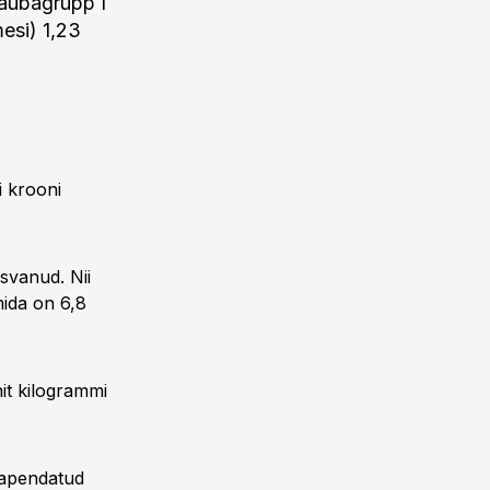
kaubagrupp I
mesi) 1,23
i krooni
svanud. Nii
mida on 6,8
it kilogrammi
 hapendatud