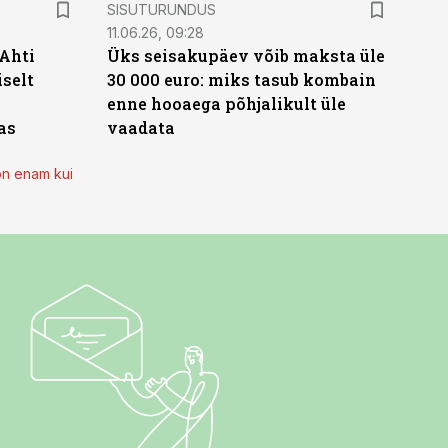
ST
SISUTURUNDUS
11.06.26, 09:28
 Ahti
Üks seisakupäev võib maksta üle
iselt
30 000 euro: miks tasub kombain
enne hooaega põhjalikult üle
as
vaadata
on enam kui