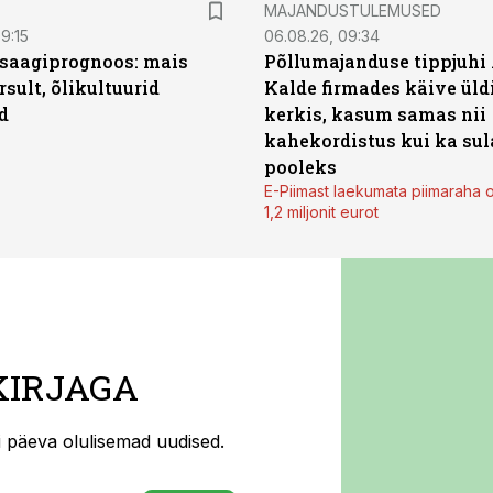
MAJANDUSTULEMUSED
9:15
06.08.26, 09:34
saagiprognoos: mais
Põllumajanduse tippjuhi
rsult, õlikultuurid
Kalde firmades käive üld
d
kerkis, kasum samas nii
kahekordistus kui ka sul
pooleks
E-Piimast laekumata piimaraha 
1,2 miljonit eurot
KIRJAGA
ti päeva olulisemad uudised.