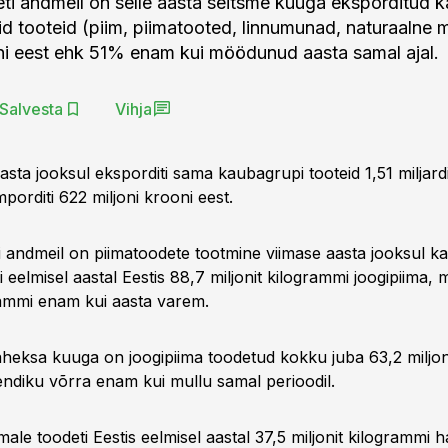
eti andmeil on selle aasta seitsme kuuga eksporditud 
aid tooteid (piim, piimatooted, linnumunad, naturaalne 
oni eest ehk 51% enam kui möödunud aasta samal ajal.
Salvesta
Vihja
sta jooksul eksporditi sama kaubagrupi tooteid 1,51 miljard
mporditi 622 miljoni krooni eest.
ti andmeil on piimatoodete tootmine viimase aasta jooksul ka
i eelmisel aastal Eestis 88,7 miljonit kilogrammi joogipiima, 
grammi enam kui aasta varem.
aheksa kuuga on joogipiima toodetud kokku juba 63,2 miljon
endiku võrra enam kui mullu samal perioodil.
imale toodeti Eestis eelmisel aastal 37,5 miljonit kilogrammi