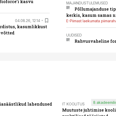
ioforce’i kasvu
MAJANDUSTULEMUSED
Põllumajanduse tip
kerkis, kasum samas ni
04.08.26, 12:14
E-Piimast laekumata piimaraha
rdistus, kasumlikkust
evõtted
UUDISED
Rahvusvaheline fon
8 akadeemilis
iasäästlikud lahendused
IT KOOLITUS
Muutuste juhtimise kooli