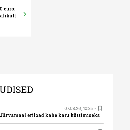
0 euro:
alikult
UDISED
07.08.26, 10:35
ärvamaal eriload kahe karu küttimiseks