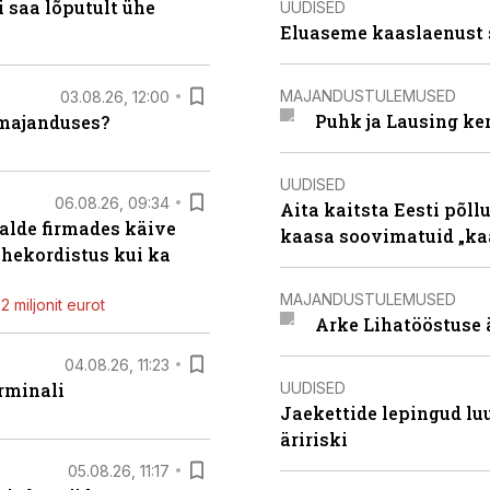
 saa lõputult ühe
UUDISED
Eluaseme kaaslaenust 
MAJANDUSTULEMUSED
03.08.26, 12:00
Puhk ja Lausing ke
umajanduses?
UUDISED
06.08.26, 09:34
Aita kaitsta Eesti põllu
alde firmades käive
kaasa soovimatuid „kaa
ahekordistus kui ka
MAJANDUSTULEMUSED
 miljonit eurot
Arke Lihatööstuse 
04.08.26, 11:23
UUDISED
rminali
Jaekettide lepingud luub
äririski
05.08.26, 11:17