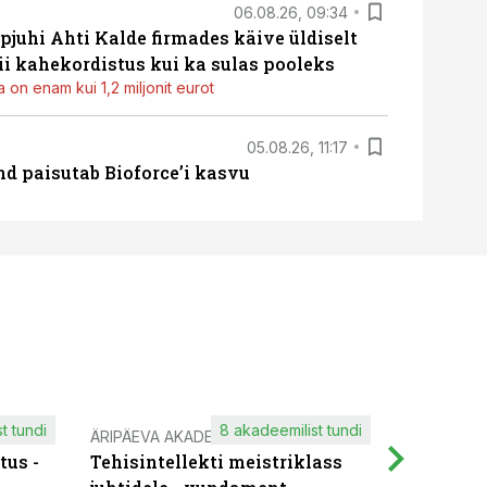
06.08.26, 09:34
pjuhi Ahti Kalde firmades käive üldiselt
i kahekordistus kui ka sulas pooleks
 on enam kui 1,2 miljonit eurot
05.08.26, 11:17
d paisutab Bioforce’i kasvu
t tundi
8 akadeemilist tundi
ÄRIPÄEVA AKADEEMIA
IT KOOLIT
tus -
Tehisintellekti meistriklass
Muutuste