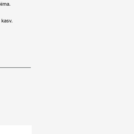
iima.
 kasv.