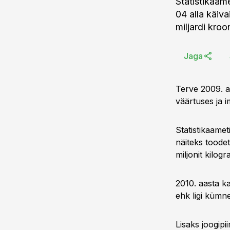
Statistikaam
04 alla käiv
miljardi kro
Jaga
Terve 2009. aa
väärtuses ja i
Statistikaame
näiteks toodet
miljonit kilo
2010. aasta k
ehk ligi kümn
Lisaks joogipi