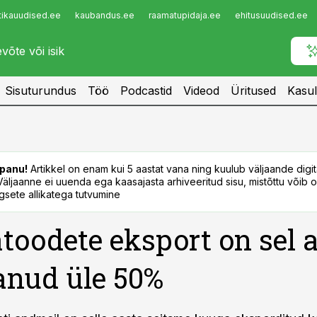
tikauudised.ee
kaubandus.ee
raamatupidaja.ee
ehitusuudised.ee
Infopank
Radar
Sisuturundus
Töö
Podcastid
Videod
Üritused
Kasul
panu!
Artikkel on enam kui 5 aastat vana ning kuulub väljaande digi
. Väljaanne ei uuenda ega kaasajasta arhiveeritud sisu, mistõttu võib ol
sete allikatega tutvumine
toodete eksport on sel 
nud üle 50%