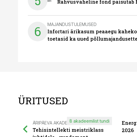
5
Rahvusvaheline fond paisutab B
MAJANDUSTULEMUSED
6
Infortari ärikasum peaaegu kaheko
toetasid ka uued põllumajandusett
ÜRITUSED
8 akadeemilist tundi
Energ
ÄRIPÄEVA AKADEEMIA
Tehisintellekti meistriklass
2026