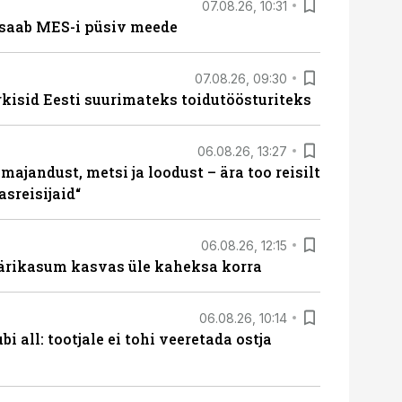
07.08.26, 10:31
saab MES-i püsiv meede
07.08.26, 09:30
rkisid Eesti suurimateks toidutöösturiteks
06.08.26, 13:27
majandust, metsi ja loodust – ära too reisilt
sreisijaid“
06.08.26, 12:15
ärikasum kasvas üle kaheksa korra
06.08.26, 10:14
i all: tootjale ei tohi veeretada ostja