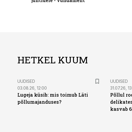
juhtidele - vundament
HETKEL KUUM
UUDISED
UUDISED
03.08.26, 12:00
31.07.26, 13
Lugeja küsib: mis toimub Läti
Põllul r
põllumajanduses?
delikates
kasvab 6