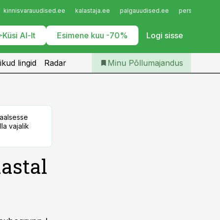
Iseteenindus
kinnisvarauudised.ee
kalastaja.ee
palgauudised.ee
personaliuudi
Telli Põllumajandus
Küsi AI-lt
Esimene kuu -70%
Logi sisse
ikud lingid
Radar
Minu Põllumajandus
taalsesse
la vajalik
aastal