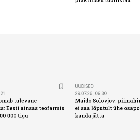
praktilised tööriistad
UUDISED
:21
29.07.26, 09:30
oomab tulevane
Maido Solovjov: piimahi
s: Eesti ainsas teofarmis
ei saa lõputult ühe osapo
00 000 tigu
kanda jätta