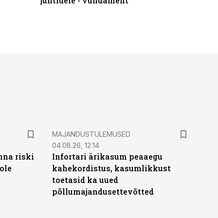
juhtidele - vundament
praktilis
MAJANDUSTULEMUSED
04.08.26, 12:14
nna riski
Infortari ärikasum peaaegu
ole
kahekordistus, kasumlikkust
toetasid ka uued
põllumajandusettevõtted