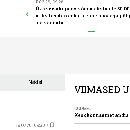
11.06.26, 09:28
Üks seisakupäev võib maksta üle 30 00
miks tasub kombain enne hooaega põhj
üle vaadata
Nädal
VIIMASED U
UUDISED
Keskkonnaamet andis J
29.07.26, 09:30