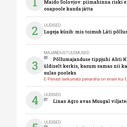
1
Maido Solovjov: piimahinna riski ei
osapoole kanda jätta
UUDISED
2
Lugeja küsib: mis toimub Läti põll
MAJANDUSTULEMUSED
Põllumajanduse tippjuhi Ahti K
3
üldiselt kerkis, kasum samas nii k
sulas pooleks
E-Piimast laekumata piimaraha on enam kui 1,2
UUDISED
4
Linas Agro avas Muugal viljate
UUDISED