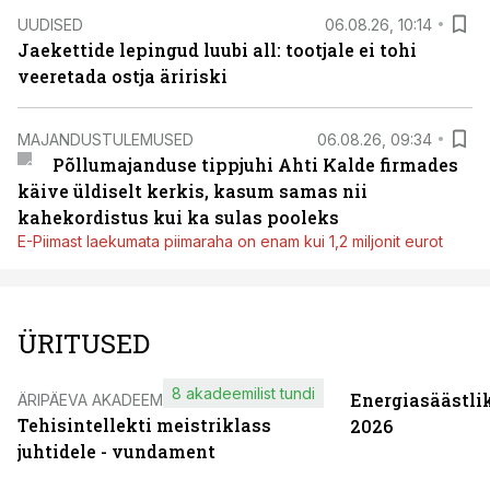
UUDISED
06.08.26, 10:14
Jaekettide lepingud luubi all: tootjale ei tohi
veeretada ostja äririski
MAJANDUSTULEMUSED
06.08.26, 09:34
Põllumajanduse tippjuhi Ahti Kalde firmades
käive üldiselt kerkis, kasum samas nii
kahekordistus kui ka sulas pooleks
E-Piimast laekumata piimaraha on enam kui 1,2 miljonit eurot
ÜRITUSED
8 akadeemilist tundi
Energiasäästli
ÄRIPÄEVA AKADEEMIA
Tehisintellekti meistriklass
2026
juhtidele - vundament