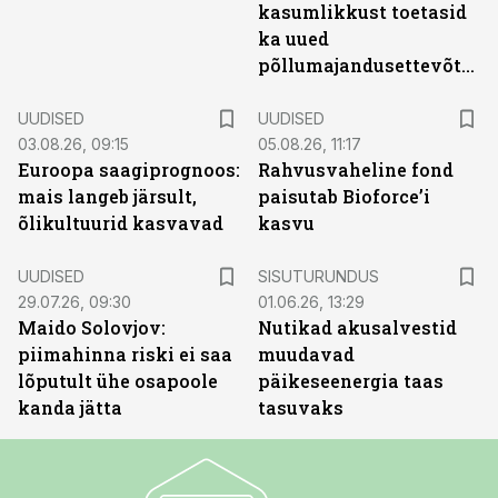
kasumlikkust toetasid
ka uued
põllumajandusettevõtted
UUDISED
UUDISED
03.08.26, 09:15
05.08.26, 11:17
Euroopa saagiprognoos:
Rahvusvaheline fond
mais langeb järsult,
paisutab Bioforce’i
õlikultuurid kasvavad
kasvu
ST
UUDISED
SISUTURUNDUS
29.07.26, 09:30
01.06.26, 13:29
Maido Solovjov:
Nutikad akusalvestid
piimahinna riski ei saa
muudavad
lõputult ühe osapoole
päikeseenergia taas
kanda jätta
tasuvaks