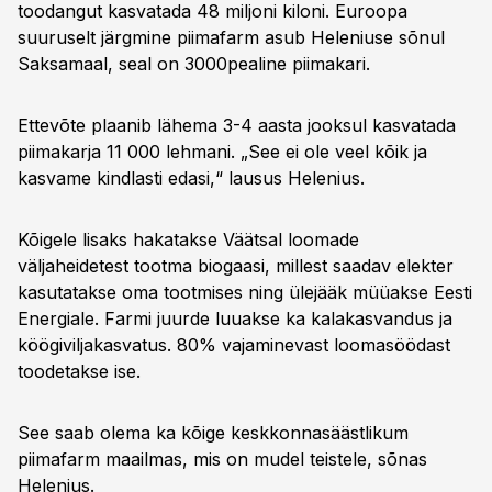
toodangut kasvatada 48 miljoni kiloni. Euroopa
suuruselt järgmine piimafarm asub Heleniuse sõnul
Saksamaal, seal on 3000pealine piimakari.
Ettevõte plaanib lähema 3-4 aasta jooksul kasvatada
piimakarja 11 000 lehmani. „See ei ole veel kõik ja
kasvame kindlasti edasi,“ lausus Helenius.
Kõigele lisaks hakatakse Väätsal loomade
väljaheidetest tootma biogaasi, millest saadav elekter
kasutatakse oma tootmises ning ülejääk müüakse Eesti
Energiale. Farmi juurde luuakse ka kalakasvandus ja
köögiviljakasvatus. 80% vajaminevast loomasöödast
toodetakse ise.
See saab olema ka kõige keskkonnasäästlikum
piimafarm maailmas, mis on mudel teistele, sõnas
Helenius.