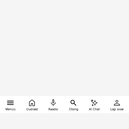
Menüü
Uudised
Raadio
Otsing
AI Chat
Logi sisse