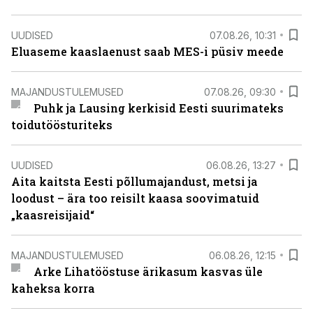
UUDISED
07.08.26, 10:31
Eluaseme kaaslaenust saab MES-i püsiv meede
MAJANDUSTULEMUSED
07.08.26, 09:30
Puhk ja Lausing kerkisid Eesti suurimateks
toidutöösturiteks
UUDISED
06.08.26, 13:27
Aita kaitsta Eesti põllumajandust, metsi ja
loodust – ära too reisilt kaasa soovimatuid
„kaasreisijaid“
MAJANDUSTULEMUSED
06.08.26, 12:15
Arke Lihatööstuse ärikasum kasvas üle
kaheksa korra