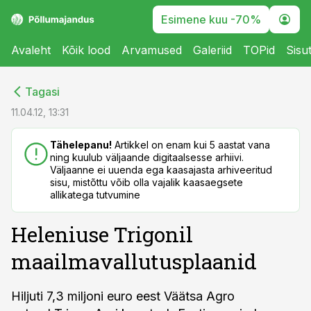
Esimene kuu -70%
Avaleht
Kõik lood
Arvamused
Galeriid
TOPid
Sisu
cebook
cebook
Tagasi
Twitter)
Twitter)
11.04.12, 13:31
kedIn
kedIn
Tähelepanu!
Artikkel on enam kui 5 aastat vana
ning kuulub väljaande digitaalsesse arhiivi.
ail
ail
Väljaanne ei uuenda ega kaasajasta arhiveeritud
sisu, mistõttu võib olla vajalik kaasaegsete
k
k
allikatega tutvumine
Heleniuse Trigonil
maailmavallutusplaanid
Hiljuti 7,3 miljoni euro eest Väätsa Agro