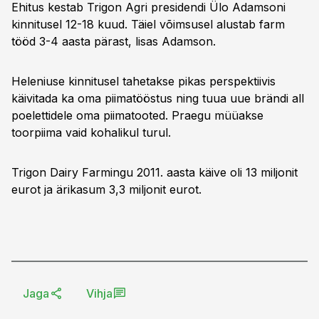
Ehitus kestab Trigon Agri presidendi Ülo Adamsoni
kinnitusel 12-18 kuud. Täiel võimsusel alustab farm
tööd 3-4 aasta pärast, lisas Adamson.
Heleniuse kinnitusel tahetakse pikas perspektiivis
käivitada ka oma piimatööstus ning tuua uue brändi all
poelettidele oma piimatooted. Praegu müüakse
toorpiima vaid kohalikul turul.
Trigon Dairy Farmingu 2011. aasta käive oli 13 miljonit
eurot ja ärikasum 3,3 miljonit eurot.
Jaga
Vihja