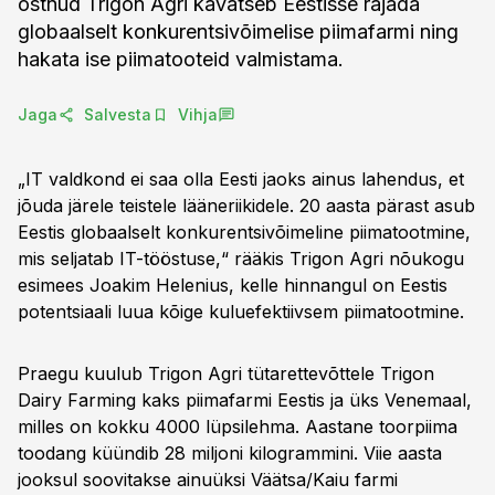
ostnud Trigon Agri kavatseb Eestisse rajada
globaalselt konkurentsivõimelise piimafarmi ning
hakata ise piimatooteid valmistama.
Jaga
Salvesta
Vihja
„IT valdkond ei saa olla Eesti jaoks ainus lahendus, et
jõuda järele teistele lääneriikidele. 20 aasta pärast asub
Eestis globaalselt konkurentsivõimeline piimatootmine,
mis seljatab IT-tööstuse,“ rääkis Trigon Agri nõukogu
esimees Joakim Helenius, kelle hinnangul on Eestis
potentsiaali luua kõige kuluefektiivsem piimatootmine.
Praegu kuulub Trigon Agri tütarettevõttele Trigon
Dairy Farming kaks piimafarmi Eestis ja üks Venemaal,
milles on kokku 4000 lüpsilehma. Aastane toorpiima
toodang küündib 28 miljoni kilogrammini. Viie aasta
jooksul soovitakse ainuüksi Väätsa/Kaiu farmi