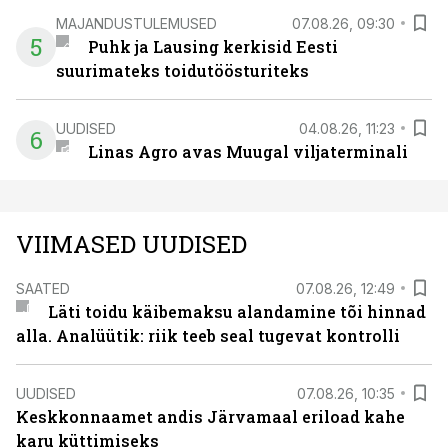
MAJANDUSTULEMUSED
07.08.26, 09:30
5
Puhk ja Lausing kerkisid Eesti
suurimateks toidutöösturiteks
UUDISED
04.08.26, 11:23
6
Linas Agro avas Muugal viljaterminali
VIIMASED UUDISED
SAATED
07.08.26, 12:49
Läti toidu käibemaksu alandamine tõi hinnad
alla. Analüütik: riik teeb seal tugevat kontrolli
UUDISED
07.08.26, 10:35
Keskkonnaamet andis Järvamaal eriload kahe
karu küttimiseks