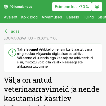
Esimene kuu -70%
Avaleht
Kõik lood
Arvamused
Galeriid
TOPid
Sisu
cebook
cebook
Tagasi
Twitter)
Twitter)
LOOMAKASVATUS
13.03.13, 11:00
kedIn
kedIn
Tähelepanu!
Artikkel on enam kui 5 aastat vana
ning kuulub väljaande digitaalsesse arhiivi.
ail
ail
Väljaanne ei uuenda ega kaasajasta arhiveeritud
sisu, mistõttu võib olla vajalik kaasaegsete
k
k
allikatega tutvumine
Välja on antud
veterinaarravimeid ja nende
kasutamist käsitlev