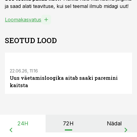
ja saad alati teavituse, kui sel teemal ilmub midagi uut!
Loomakasvatus
SEOTUD LOOD
ST
22.06.26, 11:16
Uus väetamisloogika aitab saaki paremini
kaitsta
24H
72H
Nädal