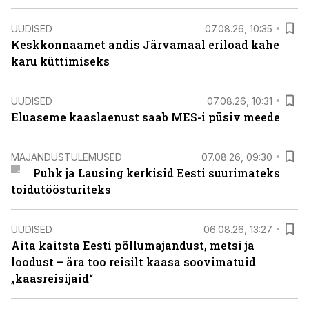
UUDISED
07.08.26, 10:35
Keskkonnaamet andis Järvamaal eriload kahe
karu küttimiseks
UUDISED
07.08.26, 10:31
Eluaseme kaaslaenust saab MES-i püsiv meede
MAJANDUSTULEMUSED
07.08.26, 09:30
Puhk ja Lausing kerkisid Eesti suurimateks
toidutöösturiteks
UUDISED
06.08.26, 13:27
Aita kaitsta Eesti põllumajandust, metsi ja
loodust – ära too reisilt kaasa soovimatuid
„kaasreisijaid“