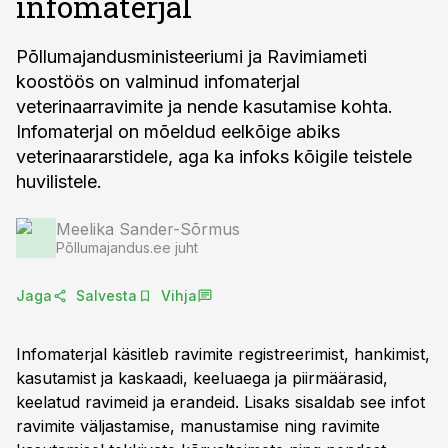
infomaterjal
Põllumajandusministeeriumi ja Ravimiameti
koostöös on valminud infomaterjal
veterinaarravimite ja nende kasutamise kohta.
Infomaterjal on mõeldud eelkõige abiks
veterinaararstidele, aga ka infoks kõigile teistele
huvilistele.
Meelika Sander-Sõrmus
Põllumajandus.ee juht
Jaga
Salvesta
Vihja
Infomaterjal käsitleb ravimite registreerimist, hankimist,
kasutamist ja kaskaadi, keeluaega ja piirmäärasid,
keelatud ravimeid ja erandeid. Lisaks sisaldab see infot
ravimite väljastamise, manustamise ning ravimite