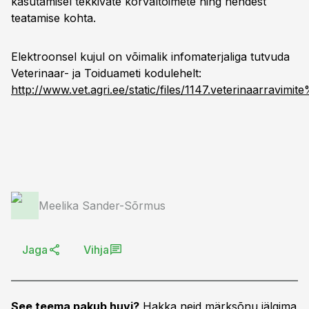
kasutamisel tekkivate kõrvaltoimete ning nendest
teatamise kohta.
Elektroonsel kujul on võimalik infomaterjaliga tutvuda
Veterinaar- ja Toiduameti kodulehelt:
http://www.vet.agri.ee/static/files/1147.veterinaarravimi
Meelika Sander-Sõrmus
Jaga
Vihja
See teema pakub huvi?
Hakka neid märksõnu jälgima