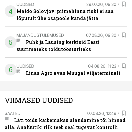
UUDISED
29.07.26, 09:30
4
Maido Solovjov: piimahinna riski ei saa
lõputult ühe osapoole kanda jätta
MAJANDUSTULEMUSED
07.08.26, 09:30
5
Puhk ja Lausing kerkisid Eesti
suurimateks toidutöösturiteks
UUDISED
04.08.26, 11:23
6
Linas Agro avas Muugal viljaterminali
VIIMASED UUDISED
SAATED
07.08.26, 12:49
Läti toidu käibemaksu alandamine tõi hinnad
alla. Analüütik: riik teeb seal tugevat kontrolli