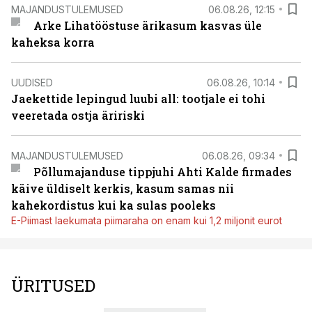
MAJANDUSTULEMUSED
06.08.26, 12:15
Arke Lihatööstuse ärikasum kasvas üle
kaheksa korra
UUDISED
06.08.26, 10:14
Jaekettide lepingud luubi all: tootjale ei tohi
veeretada ostja äririski
MAJANDUSTULEMUSED
06.08.26, 09:34
Põllumajanduse tippjuhi Ahti Kalde firmades
käive üldiselt kerkis, kasum samas nii
kahekordistus kui ka sulas pooleks
E-Piimast laekumata piimaraha on enam kui 1,2 miljonit eurot
ÜRITUSED