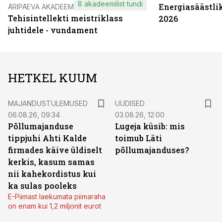
8 akadeemilist tundi
Energiasäästli
ÄRIPÄEVA AKADEEMIA
Tehisintellekti meistriklass
2026
juhtidele - vundament
HETKEL KUUM
MAJANDUSTULEMUSED
UUDISED
06.08.26, 09:34
03.08.26, 12:00
Põllumajanduse
Lugeja küsib: mis
tippjuhi Ahti Kalde
toimub Läti
firmades käive üldiselt
põllumajanduses?
kerkis, kasum samas
nii kahekordistus kui
ka sulas pooleks
E-Piimast laekumata piimaraha
on enam kui 1,2 miljonit eurot