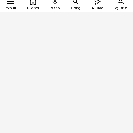
Menüü
Uudised
Raadio
Otsing
AI Chat
Logi sisse
Vana-Lõuna 39/1, 19094 Tallinn
(+372) 667 0111
pollumajandus@pollumajandus.ee
Telli
Reklaam
Firmast
Sisu kasutamisõigused
Ajakirjaniku
eetikakoodeks
Üldtingimused
Privaatsustingimused
Küpsiste poliitika
KKK
Eesti Meediaettevõtete
Eelistuste haldamine
Liit