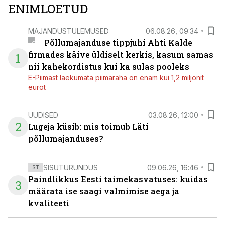
ENIMLOETUD
MAJANDUSTULEMUSED
06.08.26, 09:34
Põllumajanduse tippjuhi Ahti Kalde
firmades käive üldiselt kerkis, kasum samas
1
nii kahekordistus kui ka sulas pooleks
E-Piimast laekumata piimaraha on enam kui 1,2 miljonit
eurot
UUDISED
03.08.26, 12:00
2
Lugeja küsib: mis toimub Läti
põllumajanduses?
SISUTURUNDUS
09.06.26, 16:46
ST
Paindlikkus Eesti taimekasvatuses: kuidas
3
määrata ise saagi valmimise aega ja
kvaliteeti