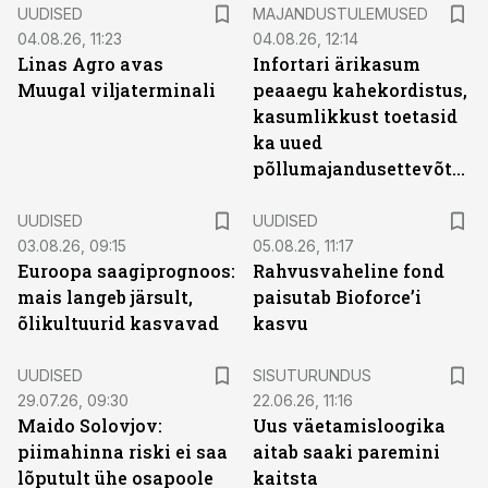
UUDISED
MAJANDUSTULEMUSED
04.08.26, 11:23
04.08.26, 12:14
Linas Agro avas
Infortari ärikasum
Muugal viljaterminali
peaaegu kahekordistus,
kasumlikkust toetasid
ka uued
põllumajandusettevõtted
UUDISED
UUDISED
03.08.26, 09:15
05.08.26, 11:17
Euroopa saagiprognoos:
Rahvusvaheline fond
mais langeb järsult,
paisutab Bioforce’i
õlikultuurid kasvavad
kasvu
ST
UUDISED
SISUTURUNDUS
29.07.26, 09:30
22.06.26, 11:16
Maido Solovjov:
Uus väetamisloogika
piimahinna riski ei saa
aitab saaki paremini
lõputult ühe osapoole
kaitsta