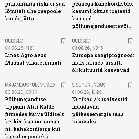
piimahinna riski ei saa
peaaegu kahekordistus,
lõputult ühe osapoole
kasumlikkust toetasid
kanda jätta
ka uued
põllumajandusettevõtted
UUDISED
UUDISED
04.08.26, 11:23
03.08.26, 09:15
Linas Agro avas
Euroopa saagiprognoos:
Muugal viljaterminali
mais langeb järsult,
õlikultuurid kasvavad
ST
MAJANDUSTULEMUSED
SISUTURUNDUS
06.08.26, 09:34
01.06.26, 13:29
Põllumajanduse
Nutikad akusalvestid
tippjuhi Ahti Kalde
muudavad
firmades käive üldiselt
päikeseenergia taas
kerkis, kasum samas
tasuvaks
nii kahekordistus kui
ka sulas pooleks