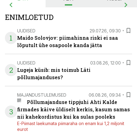
ENIMLOETUD
UUDISED
29.07.26, 09:30
1
Maido Solovjov: piimahinna riski ei saa
lõputult ühe osapoole kanda jätta
UUDISED
03.08.26, 12:00
2
Lugeja küsib: mis toimub Läti
põllumajanduses?
MAJANDUSTULEMUSED
06.08.26, 09:34
Põllumajanduse tippjuhi Ahti Kalde
firmades käive üldiselt kerkis, kasum samas
3
nii kahekordistus kui ka sulas pooleks
E-Piimast laekumata piimaraha on enam kui 1,2 miljonit
eurot