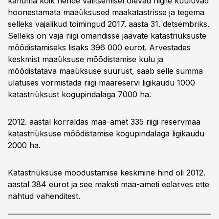
kandma kõik nende valitsemisel olevad riigile kuuluvad
hoonestamata maaüksused maakatastrisse ja tegema
selleks vajalikud toimingud 2017. aasta 31. detsembriks.
Selleks on vaja riigi omandisse jäävate katastriüksuste
mõõdistamiseks lisaks 396 000 eurot. Arvestades
keskmist maaüksuse mõõdistamise kulu ja
mõõdistatava maaüksuse suurust, saab selle summa
ulatuses vormistada riigi maareservi ligikaudu 1000
katastriüksust kogupindalaga 7000 ha.
2012. aastal korraldas maa-amet 335 riigi reservmaa
katastriüksuse mõõdistamise kogupindalaga ligikaudu
2000 ha.
Katastriüksuse moodustamise keskmine hind oli 2012.
aastal 384 eurot ja see maksti maa-ameti eelarves ette
nähtud vahenditest.