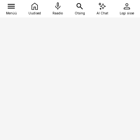
Menüü
Uudised
Raadio
Otsing
AI Chat
Logi sisse
Vana-Lõuna 39/1, 19094 Tallinn
(+372) 667 0111
pollumajandus@pollumajandus.ee
Telli
Reklaam
Firmast
Sisu kasutamisõigused
Ajakirjaniku
eetikakoodeks
Üldtingimused
Privaatsustingimused
Küpsiste poliitika
KKK
Eesti Meediaettevõtete
Eelistuste haldamine
Liit