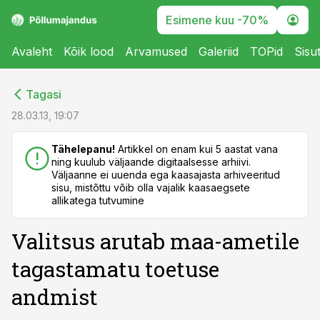
Esimene kuu -70%
Avaleht
Kõik lood
Arvamused
Galeriid
TOPid
Sisu
cebook
cebook
Tagasi
Twitter)
Twitter)
28.03.13, 19:07
kedIn
kedIn
Tähelepanu!
Artikkel on enam kui 5 aastat vana
ning kuulub väljaande digitaalsesse arhiivi.
ail
ail
Väljaanne ei uuenda ega kaasajasta arhiveeritud
sisu, mistõttu võib olla vajalik kaasaegsete
k
k
allikatega tutvumine
Valitsus arutab maa-ametile
tagastamatu toetuse
andmist