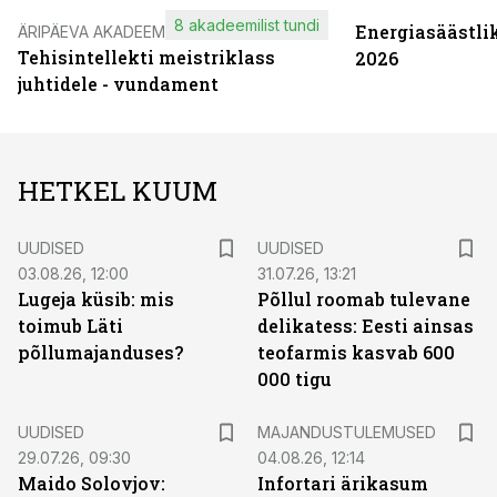
8 akadeemilist tundi
Energiasäästli
ÄRIPÄEVA AKADEEMIA
Tehisintellekti meistriklass
2026
juhtidele - vundament
HETKEL KUUM
UUDISED
UUDISED
03.08.26, 12:00
31.07.26, 13:21
Lugeja küsib: mis
Põllul roomab tulevane
toimub Läti
delikatess: Eesti ainsas
põllumajanduses?
teofarmis kasvab 600
000 tigu
UUDISED
MAJANDUSTULEMUSED
29.07.26, 09:30
04.08.26, 12:14
Maido Solovjov:
Infortari ärikasum