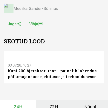
Meelika Sander-Sõrmus
Jaga
Vihja
SEOTUD LOOD
ST
03.07.26, 10:27
Kuni 200 hj traktori rent – paindlik lahendus
põllumajandusse, ehitusse ja teehooldusesse
24H
72H
Nädal