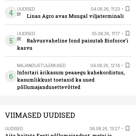
UUDISED
04.08.26, 11:23
4
Linas Agro avas Muugal viljaterminali
UUDISED
05.08.26, 11:17
5
Rahvusvaheline fond paisutab Bioforce’i
kasvu
MAJANDUSTULEMUSED
04.08.26, 12:14
Infortari ärikasum peaaegu kahekordistus,
6
kasumlikkust toetasid ka uued
põllumajandusettevõtted
VIIMASED UUDISED
UUDISED
06.08.26, 13:27
Aita kaitsta Eesti põllumajandust, metsi ja