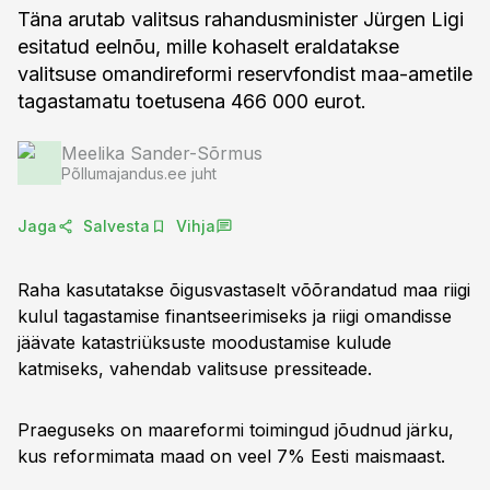
Täna arutab valitsus rahandusminister Jürgen Ligi
esitatud eelnõu, mille kohaselt eraldatakse
valitsuse omandireformi reservfondist maa-ametile
tagastamatu toetusena 466 000 eurot.
Meelika Sander-Sõrmus
Põllumajandus.ee juht
Jaga
Salvesta
Vihja
Raha kasutatakse õigusvastaselt võõrandatud maa riigi
kulul tagastamise finantseerimiseks ja riigi omandisse
jäävate katastriüksuste moodustamise kulude
katmiseks, vahendab valitsuse pressiteade.
Praeguseks on maareformi toimingud jõudnud järku,
kus reformimata maad on veel 7% Eesti maismaast.