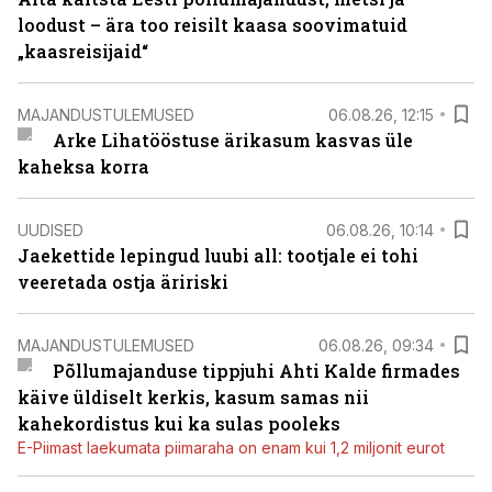
loodust – ära too reisilt kaasa soovimatuid
„kaasreisijaid“
MAJANDUSTULEMUSED
06.08.26, 12:15
Arke Lihatööstuse ärikasum kasvas üle
kaheksa korra
UUDISED
06.08.26, 10:14
Jaekettide lepingud luubi all: tootjale ei tohi
veeretada ostja äririski
MAJANDUSTULEMUSED
06.08.26, 09:34
Põllumajanduse tippjuhi Ahti Kalde firmades
käive üldiselt kerkis, kasum samas nii
kahekordistus kui ka sulas pooleks
E-Piimast laekumata piimaraha on enam kui 1,2 miljonit eurot