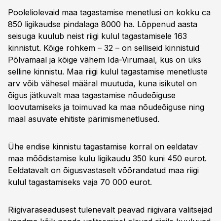
Pooleliolevaid maa tagastamise menetlusi on kokku ca
850 ligikaudse pindalaga 8000 ha. Lõppenud aasta
seisuga kuulub neist riigi kulul tagastamisele 163
kinnistut. Kõige rohkem – 32 – on selliseid kinnistuid
Põlvamaal ja kõige vähem Ida-Virumaal, kus on üks
selline kinnistu. Maa riigi kulul tagastamise menetluste
arv võib vähesel määral muutuda, kuna isikutel on
õigus jätkuvalt maa tagastamise nõudeõiguse
loovutamiseks ja toimuvad ka maa nõudeõiguse ning
maal asuvate ehitiste pärimismenetlused.
Ühe endise kinnistu tagastamise korral on eeldatav
maa mõõdistamise kulu ligikaudu 350 kuni 450 eurot.
Eeldatavalt on õigusvastaselt võõrandatud maa riigi
kulul tagastamiseks vaja 70 000 eurot.
Riigivaraseadusest tulenevalt peavad riigivara valitsejad