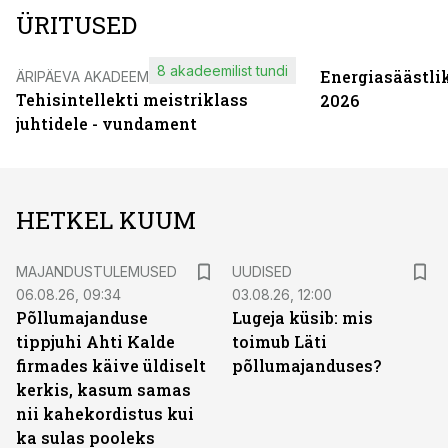
ÜRITUSED
8 akadeemilist tundi
Energiasäästli
ÄRIPÄEVA AKADEEMIA
Tehisintellekti meistriklass
2026
juhtidele - vundament
HETKEL KUUM
MAJANDUSTULEMUSED
UUDISED
06.08.26, 09:34
03.08.26, 12:00
Põllumajanduse
Lugeja küsib: mis
tippjuhi Ahti Kalde
toimub Läti
firmades käive üldiselt
põllumajanduses?
kerkis, kasum samas
nii kahekordistus kui
ka sulas pooleks