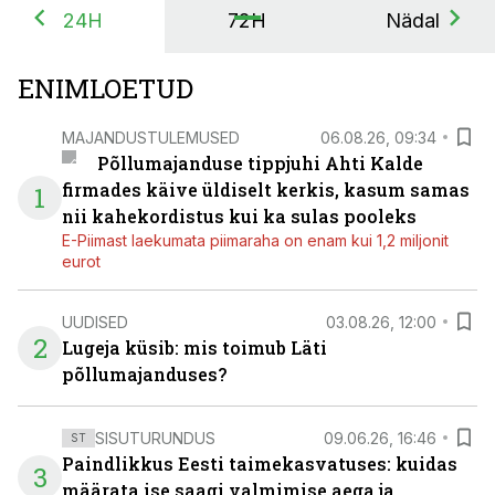
24H
72H
Nädal
ENIMLOETUD
MAJANDUSTULEMUSED
06.08.26, 09:34
Põllumajanduse tippjuhi Ahti Kalde
firmades käive üldiselt kerkis, kasum samas
1
nii kahekordistus kui ka sulas pooleks
E-Piimast laekumata piimaraha on enam kui 1,2 miljonit
eurot
UUDISED
03.08.26, 12:00
2
Lugeja küsib: mis toimub Läti
põllumajanduses?
SISUTURUNDUS
09.06.26, 16:46
ST
Paindlikkus Eesti taimekasvatuses: kuidas
3
määrata ise saagi valmimise aega ja