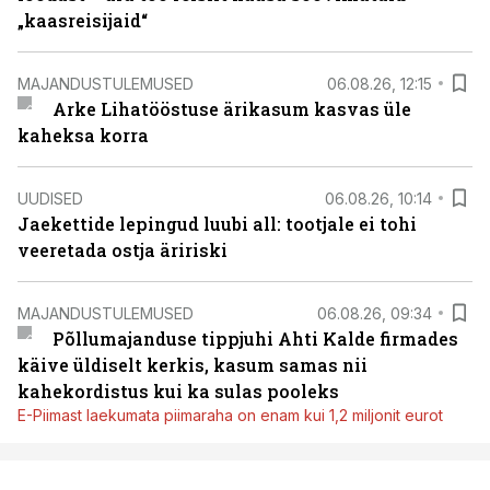
„kaasreisijaid“
MAJANDUSTULEMUSED
06.08.26, 12:15
Arke Lihatööstuse ärikasum kasvas üle
kaheksa korra
UUDISED
06.08.26, 10:14
Jaekettide lepingud luubi all: tootjale ei tohi
veeretada ostja äririski
MAJANDUSTULEMUSED
06.08.26, 09:34
Põllumajanduse tippjuhi Ahti Kalde firmades
käive üldiselt kerkis, kasum samas nii
kahekordistus kui ka sulas pooleks
E-Piimast laekumata piimaraha on enam kui 1,2 miljonit eurot