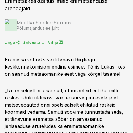
Erametsakeskus tublimaid erametsanduse
arendajaid.
Meelika Sander-Sõrmus
Põllumajandus.ee juht
Jaga
Salvesta
Vihja
Erametsa sõbraks valiti tänavu Riigikogu
keskkonnakomisjoni endine esimees Tõnis Lukas, kes
on seisnud metsaomanike eest väga kõrgel tasemel.
„Ta on selgelt aru saanud, et maanteid ei lõhu mitte
raskesõiduki üldmass, vaid erisurve pinnasele ja et
metsaveoautod ongi spetsiaalselt ehitatud raskeid
koormaid vedama. Samuti soovime tunnustada seda,
et tänavune erametsa sõber on arvestanud
jahiseaduse aruteludes ka erametsaomanike