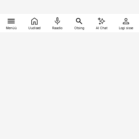
Menüü
Uudised
Raadio
Otsing
AI Chat
Logi sisse
Vana-Lõuna 39/1, 19094 Tallinn
(+372) 667 0111
pollumajandus@pollumajandus.ee
Telli
Reklaam
Firmast
Sisu kasutamisõigused
Ajakirjaniku
eetikakoodeks
Üldtingimused
Privaatsustingimused
Küpsiste poliitika
KKK