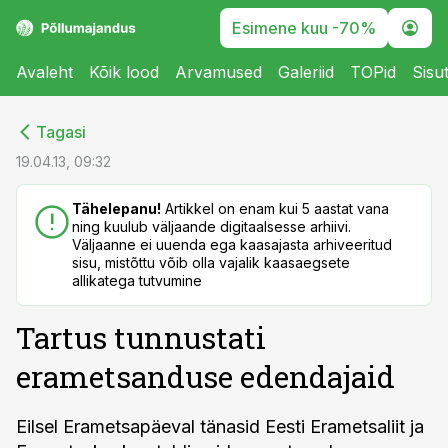
Esimene kuu -70%
Avaleht
Kõik lood
Arvamused
Galeriid
TOPid
Sisu
cebook
cebook
Tagasi
Twitter)
Twitter)
19.04.13, 09:32
kedIn
kedIn
Tähelepanu!
Artikkel on enam kui 5 aastat vana
ning kuulub väljaande digitaalsesse arhiivi.
ail
ail
Väljaanne ei uuenda ega kaasajasta arhiveeritud
sisu, mistõttu võib olla vajalik kaasaegsete
k
k
allikatega tutvumine
Tartus tunnustati
erametsanduse edendajaid
Eilsel Erametsapäeval tänasid Eesti Erametsaliit ja