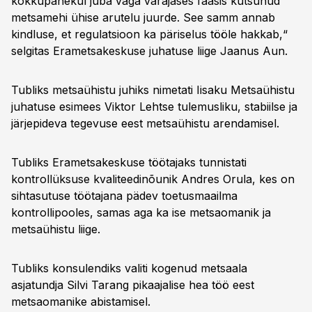
kokkupanekul juba väga varajases faasis kutsunud
metsamehi ühise arutelu juurde. See samm annab
kindluse, et regulatsioon ka päriselus tööle hakkab,“
selgitas Erametsakeskuse juhatuse liige Jaanus Aun.
Tubliks metsaühistu juhiks nimetati Iisaku Metsaühistu
juhatuse esimees Viktor Lehtse tulemusliku, stabiilse ja
järjepideva tegevuse eest metsaühistu arendamisel.
Tubliks Erametsakeskuse töötajaks tunnistati
kontrollüksuse kvaliteedinõunik Andres Orula, kes on
sihtasutuse töötajana pädev toetusmaailma
kontrollipooles, samas aga ka ise metsaomanik ja
metsaühistu liige.
Tubliks konsulendiks valiti kogenud metsaala
asjatundja Silvi Tarang pikaajalise hea töö eest
metsaomanike abistamisel.