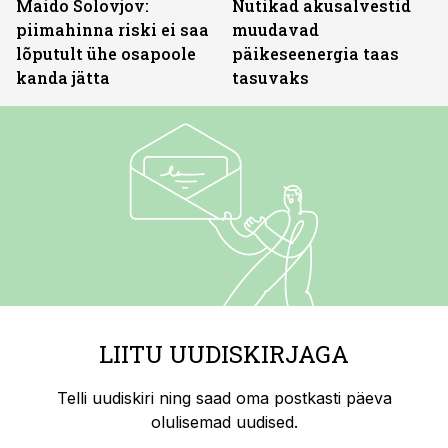
Maido Solovjov:
Nutikad akusalvestid
piimahinna riski ei saa
muudavad
lõputult ühe osapoole
päikeseenergia taas
kanda jätta
tasuvaks
LIITU UUDISKIRJAGA
Telli uudiskiri ning saad oma postkasti päeva
olulisemad uudised.