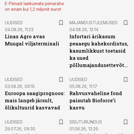
E-Piimast laekumata piimaraha
on enam kui 1,2 miljonit eurot
UUDISED
MAJANDUSTULEMUSED
04.08.26, 11:23
04.08.26, 12:14
Linas Agro avas
Infortari ärikasum
Muugal viljaterminali
peaaegu kahekordistus,
kasumlikkust toetasid
ka uued
põllumajandusettevõtted
UUDISED
UUDISED
03.08.26, 09:15
05.08.26, 11:17
Euroopa saagiprognoos:
Rahvusvaheline fond
mais langeb järsult,
paisutab Bioforce’i
õlikultuurid kasvavad
kasvu
ST
UUDISED
SISUTURUNDUS
29.07.26, 09:30
01.06.26, 13:29