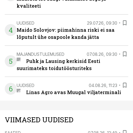
kvaliteeti
UUDISED
29.07.26, 09:30
4
Maido Solovjov: piimahinna riski ei saa
lõputult ühe osapoole kanda jätta
MAJANDUSTULEMUSED
07.08.26, 09:30
5
Puhk ja Lausing kerkisid Eesti
suurimateks toidutöösturiteks
UUDISED
04.08.26, 11:23
6
Linas Agro avas Muugal viljaterminali
VIIMASED UUDISED
SAATED
07.08.26, 12:49