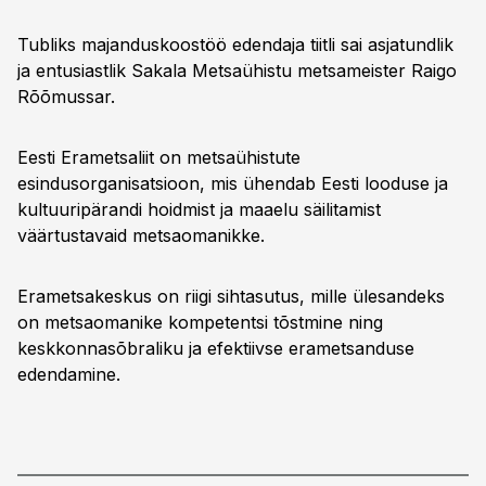
Tubliks majanduskoostöö edendaja tiitli sai asjatundlik
ja entusiastlik Sakala Metsaühistu metsameister Raigo
Rõõmussar.
Eesti Erametsaliit on metsaühistute
esindusorganisatsioon, mis ühendab Eesti looduse ja
kultuuripärandi hoidmist ja maaelu säilitamist
väärtustavaid metsaomanikke.
Erametsakeskus on riigi sihtasutus, mille ülesandeks
on metsaomanike kompetentsi tõstmine ning
keskkonnasõbraliku ja efektiivse erametsanduse
edendamine.