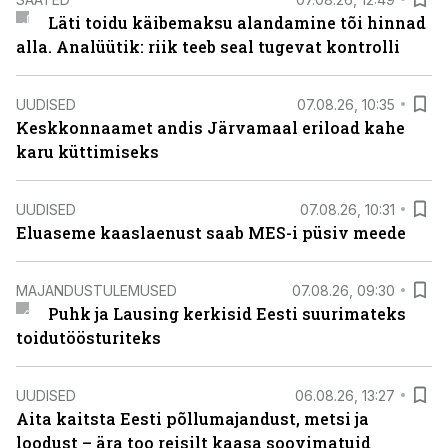
Läti toidu käibemaksu alandamine tõi hinnad
alla. Analüütik: riik teeb seal tugevat kontrolli
UUDISED
07.08.26, 10:35
Keskkonnaamet andis Järvamaal eriload kahe
karu küttimiseks
UUDISED
07.08.26, 10:31
Eluaseme kaaslaenust saab MES-i püsiv meede
MAJANDUSTULEMUSED
07.08.26, 09:30
Puhk ja Lausing kerkisid Eesti suurimateks
toidutöösturiteks
UUDISED
06.08.26, 13:27
Aita kaitsta Eesti põllumajandust, metsi ja
loodust – ära too reisilt kaasa soovimatuid