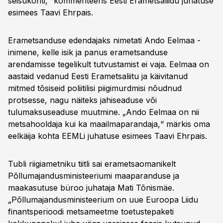
seisukohti,“ kommenteeris Eesti Erametsaliidu juhatuse
esimees Taavi Ehrpais.
Erametsanduse edendajaks nimetati Ando Eelmaa -
inimene, kelle isik ja panus erametsanduse
arendamisse tegelikult tutvustamist ei vaja. Eelmaa on
aastaid vedanud Eesti Erametsaliitu ja käivitanud
mitmed tõsiseid poliitilisi piigimurdmisi nõudnud
protsesse, nagu näiteks jahiseaduse või
tulumaksuseaduse muutmine. „Ando Eelmaa on nii
metsahooldaja kui ka maailmaparandaja,“ märkis oma
eelkäija kohta EEMLi juhatuse esimees Taavi Ehrpais.
Tubli riigiametniku tiitli sai erametsaomanikelt
Põllumajandusministeeriumi maaparanduse ja
maakasutuse büroo juhataja Mati Tõnismäe.
„Põllumajandusministeerium on uue Euroopa Liidu
finantsperioodi metsameetme toetustepaketi