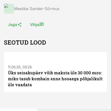
Meelika Sander-Sõrmus
Jaga
Vihja
SEOTUD LOOD
ST
11.06.26, 09:28
Üks seisakupäev võib maksta üle 30 000 euro:
miks tasub kombain enne hooaega põhjalikult
üle vaadata