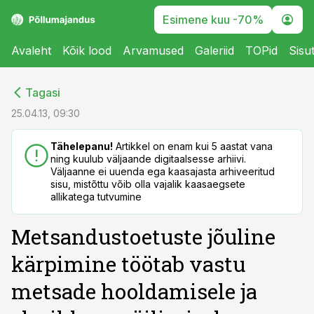
Esimene kuu -70%
Avaleht
Kõik lood
Arvamused
Galeriid
TOPid
Sisu
cebook
cebook
Tagasi
Twitter)
Twitter)
25.04.13, 09:30
kedIn
kedIn
Tähelepanu!
Artikkel on enam kui 5 aastat vana
ning kuulub väljaande digitaalsesse arhiivi.
ail
ail
Väljaanne ei uuenda ega kaasajasta arhiveeritud
sisu, mistõttu võib olla vajalik kaasaegsete
k
k
allikatega tutvumine
Metsandustoetuste jõuline
kärpimine töötab vastu
metsade hooldamisele ja