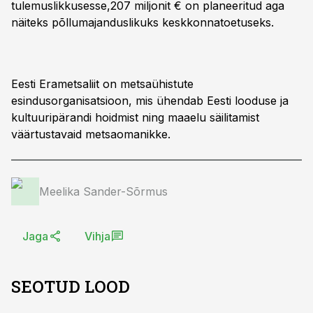
tulemuslikkusesse,207 miljonit € on planeeritud aga
näiteks põllumajanduslikuks keskkonnatoetuseks.
Eesti Erametsaliit on metsaühistute
esindusorganisatsioon, mis ühendab Eesti looduse ja
kultuuripärandi hoidmist ning maaelu säilitamist
väärtustavaid metsaomanikke.
Meelika Sander-Sõrmus
Jaga
Vihja
SEOTUD LOOD