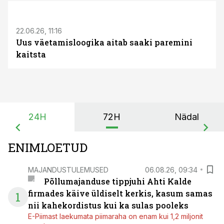
ST
22.06.26, 11:16
Uus väetamisloogika aitab saaki paremini
kaitsta
24H
72H
Nädal
ENIMLOETUD
MAJANDUSTULEMUSED
06.08.26, 09:34
Põllumajanduse tippjuhi Ahti Kalde
firmades käive üldiselt kerkis, kasum samas
1
nii kahekordistus kui ka sulas pooleks
E-Piimast laekumata piimaraha on enam kui 1,2 miljonit