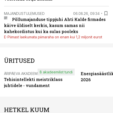
MAJANDUSTULEMUSED
06.08.26, 09:34
Põllumajanduse tippjuhi Ahti Kalde firmades
käive üldiselt kerkis, kasum samas nii
kahekordistus kui ka sulas pooleks
E-Piimast laekumata piimaraha on enam kui 1,2 miljonit eurot
ÜRITUSED
8 akadeemilist tundi
Energiasäästli
ÄRIPÄEVA AKADEEMIA
Tehisintellekti meistriklass
2026
juhtidele - vundament
HETKEL KUUM