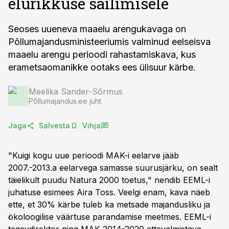
elurikkuse säilimisele
Seoses uueneva maaelu arengukavaga on
Põllumajandusministeeriumis valminud eelseisva
maaelu arengu perioodi rahastamiskava, kus
erametsaomanikke ootaks ees ülisuur kärbe.
Meelika Sander-Sõrmus
Põllumajandus.ee juht
Jaga
Salvesta
Vihja
"Kuigi kogu uue perioodi MAK-i eelarve jääb
2007.-2013.a eelarvega samasse suurusjärku, on sealt
täielikult puudu Natura 2000 toetus," nendib EEML-i
juhatuse esimees Aira Toss. Veelgi enam, kava näeb
ette, et 30% kärbe tuleb ka metsade majandusliku ja
ökoloogilise väärtuse parandamise meetmes. EEML-i