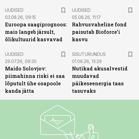
UUDISED
UUDISED
03.08.26, 09:15
05.08.26, 11:17
Euroopa saagiprognoos:
Rahvusvaheline fond
mais langeb järsult,
paisutab Bioforce’i
õlikultuurid kasvavad
kasvu
ST
UUDISED
SISUTURUNDUS
29.07.26, 09:30
01.06.26, 13:29
Maido Solovjov:
Nutikad akusalvestid
piimahinna riski ei saa
muudavad
lõputult ühe osapoole
päikeseenergia taas
kanda jätta
tasuvaks