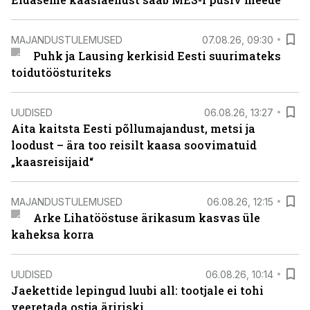
MAJANDUSTULEMUSED
07.08.26, 09:30
Puhk ja Lausing kerkisid Eesti suurimateks
toidutöösturiteks
UUDISED
06.08.26, 13:27
Aita kaitsta Eesti põllumajandust, metsi ja
loodust – ära too reisilt kaasa soovimatuid
„kaasreisijaid“
MAJANDUSTULEMUSED
06.08.26, 12:15
Arke Lihatööstuse ärikasum kasvas üle
kaheksa korra
UUDISED
06.08.26, 10:14
Jaekettide lepingud luubi all: tootjale ei tohi
veeretada ostja äririski