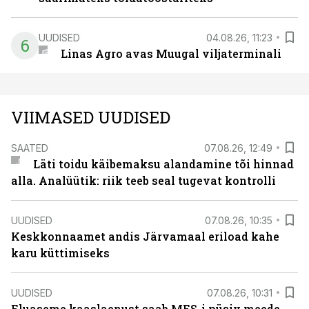
UUDISED
04.08.26, 11:23
6
Linas Agro avas Muugal viljaterminali
VIIMASED UUDISED
SAATED
07.08.26, 12:49
Läti toidu käibemaksu alandamine tõi hinnad
alla. Analüütik: riik teeb seal tugevat kontrolli
UUDISED
07.08.26, 10:35
Keskkonnaamet andis Järvamaal eriload kahe
karu küttimiseks
UUDISED
07.08.26, 10:31
Eluaseme kaaslaenust saab MES-i püsiv meede