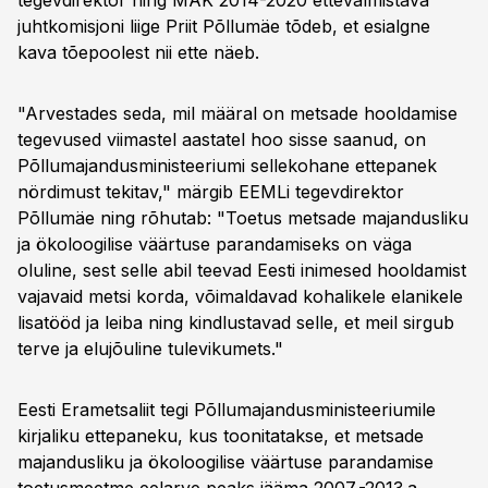
tegevdirektor ning MAK 2014-2020 ettevalmistava
juhtkomisjoni liige Priit Põllumäe tõdeb, et esialgne
kava tõepoolest nii ette näeb.
"Arvestades seda, mil määral on metsade hooldamise
tegevused viimastel aastatel hoo sisse saanud, on
Põllumajandusministeeriumi sellekohane ettepanek
nördimust tekitav," märgib EEMLi tegevdirektor
Põllumäe ning rõhutab: "Toetus metsade majandusliku
ja ökoloogilise väärtuse parandamiseks on väga
oluline, sest selle abil teevad Eesti inimesed hooldamist
vajavaid metsi korda, võimaldavad kohalikele elanikele
lisatööd ja leiba ning kindlustavad selle, et meil sirgub
terve ja elujõuline tulevikumets."
Eesti Erametsaliit tegi Põllumajandusministeeriumile
kirjaliku ettepaneku, kus toonitatakse, et metsade
majandusliku ja ökoloogilise väärtuse parandamise