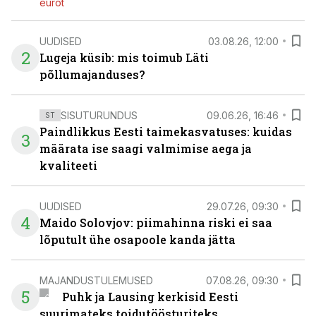
eurot
UUDISED
03.08.26, 12:00
2
Lugeja küsib: mis toimub Läti
põllumajanduses?
SISUTURUNDUS
09.06.26, 16:46
ST
Paindlikkus Eesti taimekasvatuses: kuidas
3
määrata ise saagi valmimise aega ja
kvaliteeti
UUDISED
29.07.26, 09:30
4
Maido Solovjov: piimahinna riski ei saa
lõputult ühe osapoole kanda jätta
MAJANDUSTULEMUSED
07.08.26, 09:30
5
Puhk ja Lausing kerkisid Eesti
suurimateks toidutöösturiteks