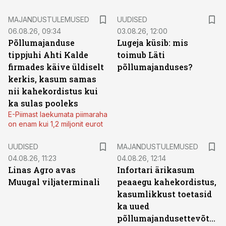
MAJANDUSTULEMUSED
UUDISED
06.08.26, 09:34
03.08.26, 12:00
Põllumajanduse
Lugeja küsib: mis
tippjuhi Ahti Kalde
toimub Läti
firmades käive üldiselt
põllumajanduses?
kerkis, kasum samas
nii kahekordistus kui
ka sulas pooleks
E-Piimast laekumata piimaraha
on enam kui 1,2 miljonit eurot
UUDISED
MAJANDUSTULEMUSED
04.08.26, 11:23
04.08.26, 12:14
Linas Agro avas
Infortari ärikasum
Muugal viljaterminali
peaaegu kahekordistus,
kasumlikkust toetasid
ka uued
põllumajandusettevõtted