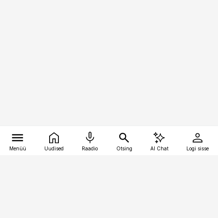
Menüü
Uudised
Raadio
Otsing
AI Chat
Logi sisse
Vana-Lõuna 39/1, 19094 Tallinn
(+372) 667 0111