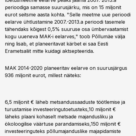
toetusmeetme eelarve peaks jääma 2007.-2013.a
perioodiga samasse suurusjärku, mis on 15 miljonit
eurot seitsme aasta kohta. "Selle meetme uue perioodi
eelarve ühtlustamine 2007.-2013.a perioodi tasemele
tähendaks kõigest 0,5% suuruse osa ümbervaatamist
kogu uueneva MAK-i eelarves," toob Põllumäe välja
ning lisab, et planeeritavat kärbet ei saa Eesti
Erametsaliit mitte kuidagi aktsepteerida.
MAK 2014-2020 planeeritav eelarve on suurusjärgus
936 miljonit eurot, millest näiteks:
6,5 miljonit € läheb metsandussaaduste töötlemise ja
turustamise investeeringutoetusteks,10 miljonit €
läheks plaani kohaselt metsade majandusliku ja
ökoloogilise väärtuse parandamiseks,150 miljonit €
investeeringuteks põllumajanduslike majapidamiste