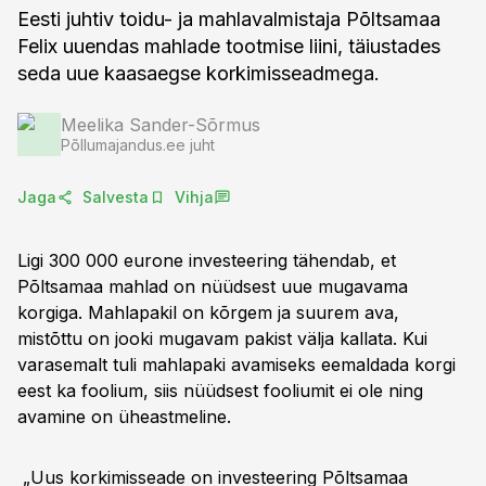
Eesti juhtiv toidu- ja mahlavalmistaja Põltsamaa
Felix uuendas mahlade tootmise liini, täiustades
seda uue kaasaegse korkimisseadmega.
Meelika Sander-Sõrmus
Põllumajandus.ee juht
Jaga
Salvesta
Vihja
Ligi 300 000 eurone investeering tähendab, et
Põltsamaa mahlad on nüüdsest uue mugavama
korgiga. Mahlapakil on kõrgem ja suurem ava,
mistõttu on jooki mugavam pakist välja kallata. Kui
varasemalt tuli mahlapaki avamiseks eemaldada korgi
eest ka foolium, siis nüüdsest fooliumit ei ole ning
avamine on üheastmeline.
„Uus korkimisseade on investeering Põltsamaa