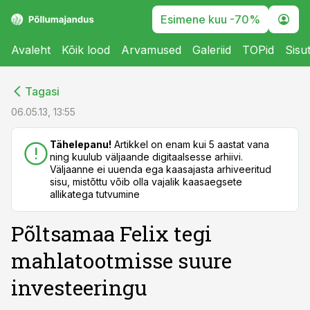
Esimene kuu -70%
Avaleht
Kõik lood
Arvamused
Galeriid
TOPid
Sisu
cebook
cebook
Tagasi
Twitter)
Twitter)
06.05.13, 13:55
kedIn
kedIn
Tähelepanu!
Artikkel on enam kui 5 aastat vana
ning kuulub väljaande digitaalsesse arhiivi.
ail
ail
Väljaanne ei uuenda ega kaasajasta arhiveeritud
sisu, mistõttu võib olla vajalik kaasaegsete
k
k
allikatega tutvumine
Põltsamaa Felix tegi
mahlatootmisse suure
investeeringu