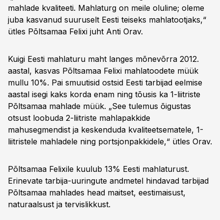
mahlade kvaliteeti. Mahlaturg on meile oluline; oleme
juba kasvanud suuruselt Eesti teiseks mahlatootjaks,“
ütles Põltsamaa Felixi juht Anti Orav.
Kuigi Eesti mahlaturu maht langes mõnevõrra 2012.
aastal, kasvas Põltsamaa Felixi mahlatoodete müük
mullu 10%. Pai smuutisid ostsid Eesti tarbijad eelmise
aastal isegi kaks korda enam ning tõusis ka 1-liitriste
Põltsamaa mahlade müük. „See tulemus õigustas
otsust loobuda 2-liitriste mahlapakkide
mahusegmendist ja keskenduda kvaliteetsematele, 1-
liitristele mahladele ning portsjonpakkidele,“ ütles Orav.
Põltsamaa Felixile kuulub 13% Eesti mahlaturust.
Erinevate tarbija-uuringute andmetel hindavad tarbijad
Põltsamaa mahlades head maitset, eestimaisust,
naturaalsust ja tervislikkust.