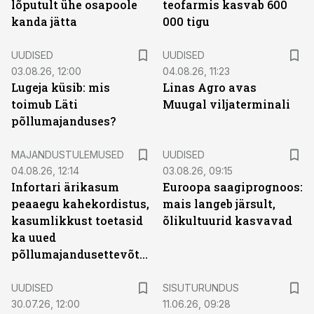
lõputult ühe osapoole
teofarmis kasvab 600
kanda jätta
000 tigu
UUDISED
UUDISED
03.08.26, 12:00
04.08.26, 11:23
Lugeja küsib: mis
Linas Agro avas
toimub Läti
Muugal viljaterminali
põllumajanduses?
MAJANDUSTULEMUSED
UUDISED
04.08.26, 12:14
03.08.26, 09:15
Infortari ärikasum
Euroopa saagiprognoos:
peaaegu kahekordistus,
mais langeb järsult,
kasumlikkust toetasid
õlikultuurid kasvavad
ka uued
põllumajandusettevõtted
ST
UUDISED
SISUTURUNDUS
30.07.26, 12:00
11.06.26, 09:28