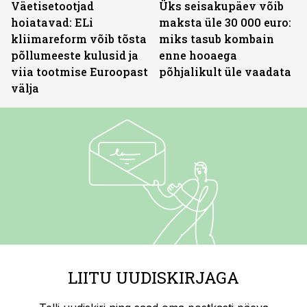
Väetisetootjad
Üks seisakupäev võib
hoiatavad: ELi
maksta üle 30 000 euro:
kliimareform võib tõsta
miks tasub kombain
põllumeeste kulusid ja
enne hooaega
viia tootmise Euroopast
põhjalikult üle vaadata
välja
LIITU UUDISKIRJAGA