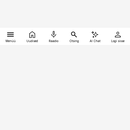
Menüü
Uudised
Raadio
Otsing
AI Chat
Logi sisse
Vana-Lõuna 39/1, 19094 Tallinn
(+372) 667 0111
pollumajandus@pollumajandus.ee
Telli
Reklaam
Firmast
Sisu kasutamisõigused
Ajakirjaniku