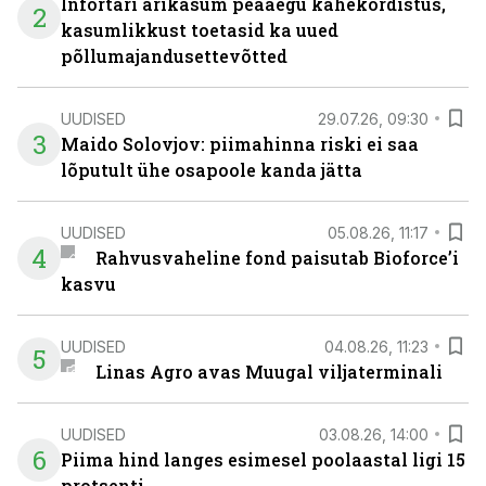
Infortari ärikasum peaaegu kahekordistus,
2
kasumlikkust toetasid ka uued
põllumajandusettevõtted
UUDISED
29.07.26, 09:30
3
Maido Solovjov: piimahinna riski ei saa
lõputult ühe osapoole kanda jätta
UUDISED
05.08.26, 11:17
4
Rahvusvaheline fond paisutab Bioforce’i
kasvu
UUDISED
04.08.26, 11:23
5
Linas Agro avas Muugal viljaterminali
UUDISED
03.08.26, 14:00
6
Piima hind langes esimesel poolaastal ligi 15
protsenti