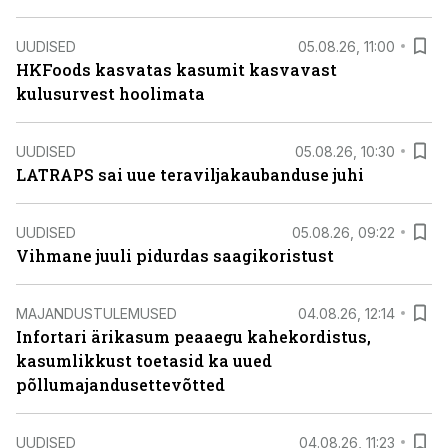
UUDISED
05.08.26, 11:00
HKFoods kasvatas kasumit kasvavast
kulusurvest hoolimata
UUDISED
05.08.26, 10:30
LATRAPS sai uue teraviljakaubanduse juhi
UUDISED
05.08.26, 09:22
Vihmane juuli pidurdas saagikoristust
MAJANDUSTULEMUSED
04.08.26, 12:14
Infortari ärikasum peaaegu kahekordistus,
kasumlikkust toetasid ka uued
põllumajandusettevõtted
UUDISED
04.08.26, 11:23