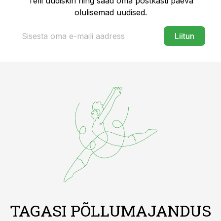
Telli uudiskiri ning saad oma postkasti päeva
olulisemad uudised.
Liitun
TAGASI PÕLLUMAJANDUS