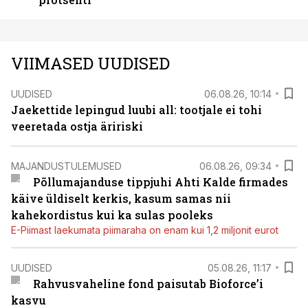
VIIMASED UUDISED
UUDISED
06.08.26, 10:14
Jaekettide lepingud luubi all: tootjale ei tohi
veeretada ostja äririski
MAJANDUSTULEMUSED
06.08.26, 09:34
Põllumajanduse tippjuhi Ahti Kalde firmades
käive üldiselt kerkis, kasum samas nii
kahekordistus kui ka sulas pooleks
E-Piimast laekumata piimaraha on enam kui 1,2 miljonit eurot
UUDISED
05.08.26, 11:17
Rahvusvaheline fond paisutab Bioforce’i
kasvu