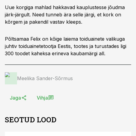
Uue korgiga mahlad hakkavad kauplustesse jõudma
järk-järgult. Need tunneb ära selle järgi, et kork on
kõrgem ja pakendil vastav kleeps.
Põltsamaa Felix on kõige laiema toiduainete valikuga
juhtiv toiduainetetootja Eestis, tootes ja turustades ligi
300 toodet kaheksa erineva kaubamärgi all.
Meelika Sander-Sõrmus
Jaga
Vihja
SEOTUD LOOD
ST