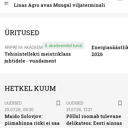
Linas Agro avas Muugal viljaterminali
ÜRITUSED
8 akadeemilist tundi
Energiasäästli
ÄRIPÄEVA AKADEEMIA
Tehisintellekti meistriklass
2026
juhtidele - vundament
HETKEL KUUM
UUDISED
UUDISED
29.07.26, 09:30
31.07.26, 13:21
Maido Solovjov:
Põllul roomab tulevane
piimahinna riski ei saa
delikatess: Eesti ainsas