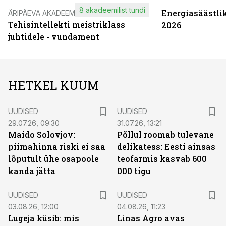
8 akadeemilist tundi
Energiasäästli
ÄRIPÄEVA AKADEEMIA
Tehisintellekti meistriklass
2026
juhtidele - vundament
HETKEL KUUM
UUDISED
UUDISED
29.07.26, 09:30
31.07.26, 13:21
Maido Solovjov:
Põllul roomab tulevane
piimahinna riski ei saa
delikatess: Eesti ainsas
lõputult ühe osapoole
teofarmis kasvab 600
kanda jätta
000 tigu
UUDISED
UUDISED
03.08.26, 12:00
04.08.26, 11:23
Lugeja küsib: mis
Linas Agro avas