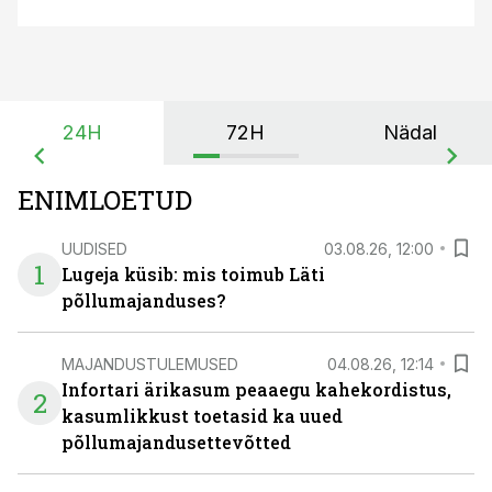
24H
72H
Nädal
ENIMLOETUD
UUDISED
03.08.26, 12:00
1
Lugeja küsib: mis toimub Läti
põllumajanduses?
MAJANDUSTULEMUSED
04.08.26, 12:14
Infortari ärikasum peaaegu kahekordistus,
2
kasumlikkust toetasid ka uued
põllumajandusettevõtted