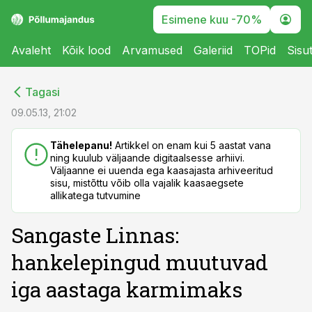
Esimene kuu -70%
Avaleht
Kõik lood
Arvamused
Galeriid
TOPid
Sisu
cebook
cebook
Tagasi
Twitter)
Twitter)
09.05.13, 21:02
kedIn
kedIn
Tähelepanu!
Artikkel on enam kui 5 aastat vana
ning kuulub väljaande digitaalsesse arhiivi.
ail
ail
Väljaanne ei uuenda ega kaasajasta arhiveeritud
sisu, mistõttu võib olla vajalik kaasaegsete
k
k
allikatega tutvumine
Sangaste Linnas:
hankelepingud muutuvad
iga aastaga karmimaks