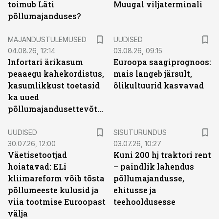
toimub Läti
Muugal viljaterminali
põllumajanduses?
MAJANDUSTULEMUSED
UUDISED
04.08.26, 12:14
03.08.26, 09:15
Infortari ärikasum
Euroopa saagiprognoos:
peaaegu kahekordistus,
mais langeb järsult,
kasumlikkust toetasid
õlikultuurid kasvavad
ka uued
põllumajandusettevõtted
ST
UUDISED
SISUTURUNDUS
30.07.26, 12:00
03.07.26, 10:27
Väetisetootjad
Kuni 200 hj traktori rent
hoiatavad: ELi
– paindlik lahendus
kliimareform võib tõsta
põllumajandusse,
põllumeeste kulusid ja
ehitusse ja
viia tootmise Euroopast
teehooldusesse
välja