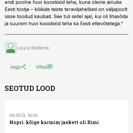
endi poolne huvi koostööd teha, kuna oleme ainuke
Eesti tootja – kõikide teiste teraviljahelbed on väljapoolt
sisse toodud kaubad. See tuli sellel ajal, kui oli lihasõda
ja suurem huvi koostööd teha ka Eesti ettevõtetega.“
Laura Mallene
Jaga
Vihja
SEOTUD LOOD
09.05.13, 14:05
Nopri: kõige karmim jaekett oli Rimi