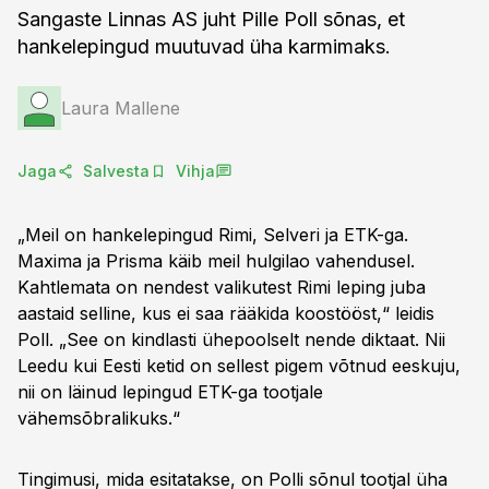
Sangaste Linnas AS juht Pille Poll sõnas, et
hankelepingud muutuvad üha karmimaks.
Laura Mallene
Jaga
Salvesta
Vihja
„Meil on hankelepingud Rimi, Selveri ja ETK-ga.
Maxima ja Prisma käib meil hulgilao vahendusel.
Kahtlemata on nendest valikutest Rimi leping juba
aastaid selline, kus ei saa rääkida koostööst,“ leidis
Poll. „See on kindlasti ühepoolselt nende diktaat. Nii
Leedu kui Eesti ketid on sellest pigem võtnud eeskuju,
nii on läinud lepingud ETK-ga tootjale
vähemsõbralikuks.“
Tingimusi, mida esitatakse, on Polli sõnul tootjal üha