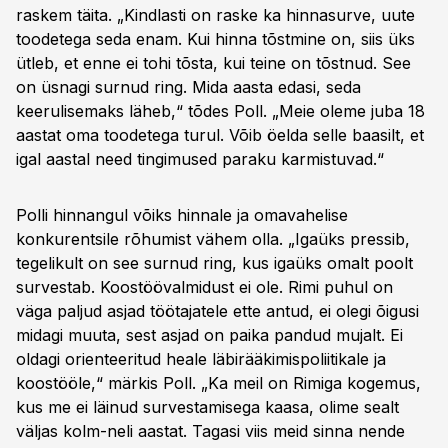
raskem täita. „Kindlasti on raske ka hinnasurve, uute
toodetega seda enam. Kui hinna tõstmine on, siis üks
ütleb, et enne ei tohi tõsta, kui teine on tõstnud. See
on üsnagi surnud ring. Mida aasta edasi, seda
keerulisemaks läheb,“ tõdes Poll. „Meie oleme juba 18
aastat oma toodetega turul. Võib öelda selle baasilt, et
igal aastal need tingimused paraku karmistuvad.“
Polli hinnangul võiks hinnale ja omavahelise
konkurentsile rõhumist vähem olla. „Igaüks pressib,
tegelikult on see surnud ring, kus igaüks omalt poolt
survestab. Koostöövalmidust ei ole. Rimi puhul on
väga paljud asjad töötajatele ette antud, ei olegi õigusi
midagi muuta, sest asjad on paika pandud mujalt. Ei
oldagi orienteeritud heale läbirääkimispoliitikale ja
koostööle,“ märkis Poll. „Ka meil on Rimiga kogemus,
kus me ei läinud survestamisega kaasa, olime sealt
väljas kolm-neli aastat. Tagasi viis meid sinna nende