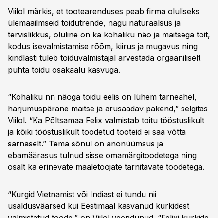
Viilol märkis, et tootearenduses peab firma oluliseks
ülemaailmseid toidutrende, nagu naturaalsus ja
tervislikkus, oluline on ka kohaliku näo ja maitsega toit,
kodus isevalmistamise rõõm, kiirus ja mugavus ning
kindlasti tuleb toiduvalmistajal arvestada orgaaniliselt
puhta toidu osakaalu kasvuga.
“Kohaliku nn näoga toidu eelis on lühem tarneahel,
harjumuspärane maitse ja arusaadav pakend,” selgitas
Viilol. “Ka Põltsamaa Felix valmistab toitu tööstuslikult
ja kõiki tööstuslikult toodetud tooteid ei saa võtta
sarnaselt.” Tema sõnul on anonüümsus ja
ebamäärasus tulnud sisse omamärgitoodetega ning
osalt ka erinevate maaletoojate tarnitavate toodetega.
“Kurgid Vietnamist või Indiast ei tundu nii
usaldusväärsed kui Eestimaal kasvanud kurkidest
valmistatud toode,” on Viilol veendunud. “Felixi kurkide