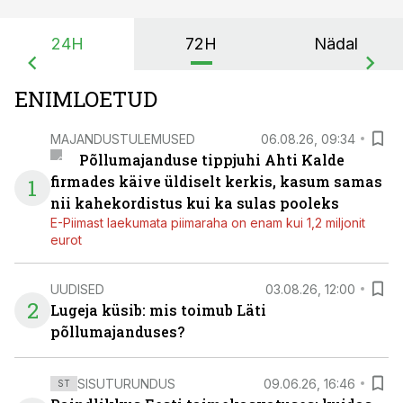
24H
72H
Nädal
ENIMLOETUD
MAJANDUSTULEMUSED
06.08.26, 09:34
Põllumajanduse tippjuhi Ahti Kalde
firmades käive üldiselt kerkis, kasum samas
1
nii kahekordistus kui ka sulas pooleks
E-Piimast laekumata piimaraha on enam kui 1,2 miljonit
eurot
UUDISED
03.08.26, 12:00
2
Lugeja küsib: mis toimub Läti
põllumajanduses?
SISUTURUNDUS
09.06.26, 16:46
ST