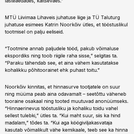
lasteaedades, kaitseväes.”
MTÜ Liivimaa Lihaveis juhatuse liige ja TÜ Taluturg
juhatuse esimees Katrin Noorkõiv ütles, et tööstuslikul
tootmisel on palju eeliseid.
“Tootmine annab paljudele tööd, pakub võimaluse
ekspordiks ning toob riigile raha sisse,” selgitas ta.
“Paraku tähendab see, et aina vähem kasutatakse
kohalikku põhitoorainet ehk puhast toitu.”
Noorkõiv kinnitas, et hinnasurve tootjatele on suur
ning müüma peab aina odavamalt – seetõttu väheneb
tooraine osakaal ning tooted muutuvad anonüümseks.
“Hinnaerinevus tööstusliku ja kohaliku toidu vahel
sellest tulebki,” ütles ta. “Kui maht suur, siis ka hind
madalam,” tõdes ta. “Kui aga köögiviljakasvataja
kasutab võimalikult vähe kemikaale, teeb see ka hinna