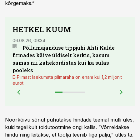
kõrgemaks.”
HETKEL KUUM
06.08.26, 09:34
03.08.
Põllumajanduse tippjuhi Ahti Kalde
Luge
firmades käive üldiselt kerkis, kasum
põll
samas nii kahekordistus kui ka sulas
pooleks
E-Piimast laekumata piimaraha on enam kui 1,2 miljonit
eurot
Noorkõivu sõnul puhutakse hindade teemal mulli üles,
kuid tegelikult toidutootmine ongi kallis. “Võrreldakse
hindu ning leitakse, et tootja teenib liiga palju,” ütles ta.