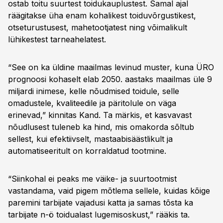
ostab toitu suurtest toidukauplustest. Samal ajal
räägitakse üha enam kohalikest toiduvõrgustikest,
otseturustusest, mahetootjatest ning võimalikult
lühikestest tarneahelatest.
“See on ka üldine maailmas levinud muster, kuna ÜRO
prognoosi kohaselt elab 2050. aastaks maailmas üle 9
miljardi inimese, kelle nõudmised toidule, selle
omadustele, kvaliteedile ja päritolule on väga
erinevad,” kinnitas Kand. Ta märkis, et kasvavast
nõudlusest tuleneb ka hind, mis omakorda sõltub
sellest, kui efektiivselt, mastaabisäästlikult ja
automatiseeritult on korraldatud tootmine.
“Siinkohal ei peaks me väike- ja suurtootmist
vastandama, vaid pigem mõtlema sellele, kuidas kõige
paremini tarbijate vajadusi katta ja samas tõsta ka
tarbijate n-ö toidualast lugemisoskust,” rääkis ta.