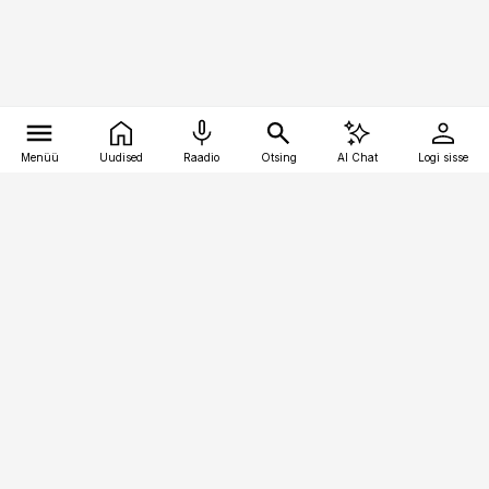
Menüü
Uudised
Raadio
Otsing
AI Chat
Logi sisse
Vana-Lõuna 39/1, 19094 Tallinn
(+372) 667 0111
pollumajandus@pollumajandus.ee
Telli
Reklaam
Firmast
Sisu kasutamisõigused
Ajakirjaniku