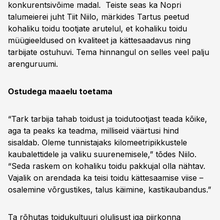
konkurentsivõime madal. Teiste seas ka Nopri
talumeierei juht Tiit Niilo, märkides Tartus peetud
kohaliku toidu tootjate arutelul, et kohaliku toidu
müügieeldused on kvaliteet ja kättesaadavus ning
tarbijate ostuhuvi. Tema hinnangul on selles veel palju
arenguruumi.
Ostudega maaelu toetama
“Tark tarbija tahab toidust ja toidutootjast teada kõike,
aga ta peaks ka teadma, milliseid väärtusi hind
sisaldab. Oleme tunnistajaks kilomeetripikkustele
kaubalettidele ja valiku suurenemisele,” tõdes Niilo.
“Seda raskem on kohaliku toidu pakkujal olla nähtav.
Vajalik on arendada ka teisi toidu kättesaamise viise –
osalemine võrgustikes, talus käimine, kastikaubandus.”
Ta rõhutas toidukultuuri olulisust iga piirkonna