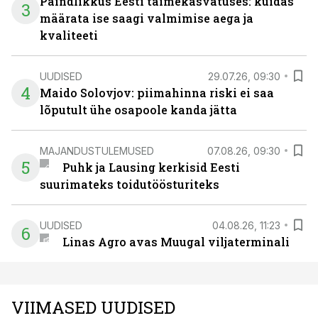
Paindlikkus Eesti taimekasvatuses: kuidas
3
määrata ise saagi valmimise aega ja
kvaliteeti
UUDISED
29.07.26, 09:30
4
Maido Solovjov: piimahinna riski ei saa
lõputult ühe osapoole kanda jätta
MAJANDUSTULEMUSED
07.08.26, 09:30
5
Puhk ja Lausing kerkisid Eesti
suurimateks toidutöösturiteks
UUDISED
04.08.26, 11:23
6
Linas Agro avas Muugal viljaterminali
VIIMASED UUDISED