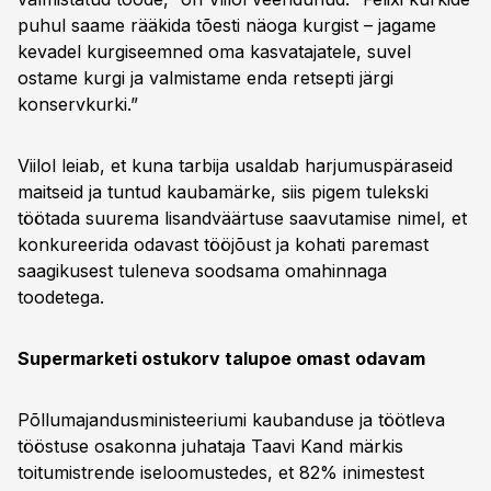
puhul saame rääkida tõesti näoga kurgist – jagame
kevadel kurgiseemned oma kasvatajatele, suvel
ostame kurgi ja valmistame enda retsepti järgi
konservkurki.”
Viilol leiab, et kuna tarbija usaldab harjumuspäraseid
maitseid ja tuntud kaubamärke, siis pigem tulekski
töötada suurema lisandväärtuse saavutamise nimel, et
konkureerida odavast tööjõust ja kohati paremast
saagikusest tuleneva soodsama omahinnaga
toodetega.
Supermarketi ostukorv talupoe omast odavam
Põllumajandusministeeriumi kaubanduse ja töötleva
tööstuse osakonna juhataja Taavi Kand märkis
toitumistrende iseloomustedes, et 82% inimestest