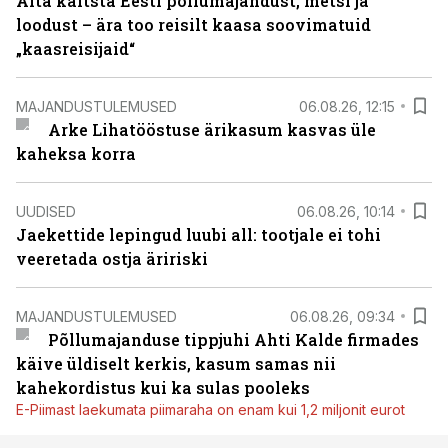
Aita kaitsta Eesti põllumajandust, metsi ja
loodust – ära too reisilt kaasa soovimatuid
„kaasreisijaid“
MAJANDUSTULEMUSED
06.08.26, 12:15
Arke Lihatööstuse ärikasum kasvas üle
kaheksa korra
UUDISED
06.08.26, 10:14
Jaekettide lepingud luubi all: tootjale ei tohi
veeretada ostja äririski
MAJANDUSTULEMUSED
06.08.26, 09:34
Põllumajanduse tippjuhi Ahti Kalde firmades
käive üldiselt kerkis, kasum samas nii
kahekordistus kui ka sulas pooleks
E-Piimast laekumata piimaraha on enam kui 1,2 miljonit eurot