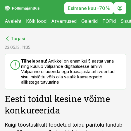
Esimene kuu -70%
Avaleht
Kõik lood
Arvamused
Galeriid
TOPid
Sisu
cebook
cebook
Tagasi
Twitter)
Twitter)
23.05.13, 11:35
kedIn
kedIn
Tähelepanu!
Artikkel on enam kui 5 aastat vana
ning kuulub väljaande digitaalsesse arhiivi.
ail
ail
Väljaanne ei uuenda ega kaasajasta arhiveeritud
sisu, mistõttu võib olla vajalik kaasaegsete
k
k
allikatega tutvumine
Eesti toidul kesine võime
konkureerida
Kuigi tööstuslikult toodetud toidu päritolu tundub