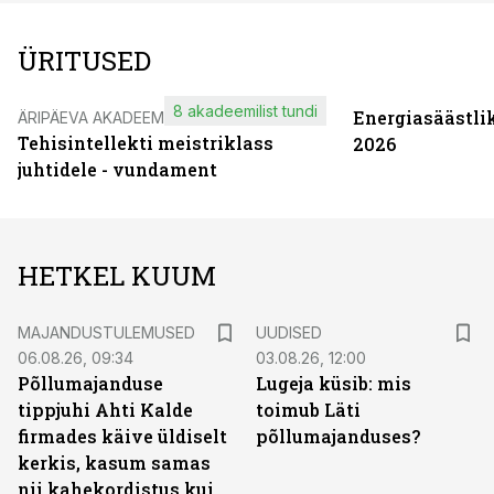
ÜRITUSED
8 akadeemilist tundi
Energiasäästli
ÄRIPÄEVA AKADEEMIA
Tehisintellekti meistriklass
2026
juhtidele - vundament
HETKEL KUUM
MAJANDUSTULEMUSED
UUDISED
06.08.26, 09:34
03.08.26, 12:00
Põllumajanduse
Lugeja küsib: mis
tippjuhi Ahti Kalde
toimub Läti
firmades käive üldiselt
põllumajanduses?
kerkis, kasum samas
nii kahekordistus kui