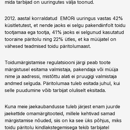
mida tarbijad on uuringutes välja toonud.
2012. aastal korraldatud EMORi uuringus vastas 42%
küsitletutest, et nende jaoks ei selgu pakendiinfolt toidu
tootjamaa ega tootja, 41% jaoks ei selgunud kasutatud
tooraine päritolu ning 22% ütles, et ka müüjatel on
vähesed teadmised toidu päritolumaast.
Toidumärgistamise regulatsiooni järgi peab toote
märgistusel esitama valmistaja, pakendaja või müüja
nime ja aadressi, mistõttu alati ei pruugigi valmistaja
andmed selguda. Päritolumaa tuleb esitada juhul, kui
selle puudumine võib tarbijat oluliselt eksitada.
Kuna meie jaekaubandusse tuleb järjest enam juurde
jaekettide omamärgitooteid, millele kehtivad samad
märgistamise nõuded, siis on ka see üks põhjus, miks
toidu päritolu kindlakstegemisega tekib tarbijatel