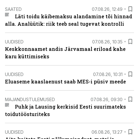
SAATED
07.08.26, 12:49
Läti toidu käibemaksu alandamine tõi hinnad
alla. Analüütik: riik teeb seal tugevat kontrolli
UUDISED
07.08.26, 10:35
Keskkonnaamet andis Järvamaal eriload kahe
karu küttimiseks
UUDISED
07.08.26, 10:31
Eluaseme kaaslaenust saab MES-i püsiv meede
MAJANDUSTULEMUSED
07.08.26, 09:30
Puhk ja Lausing kerkisid Eesti suurimateks
toidutöösturiteks
UUDISED
06.08.26, 13:27