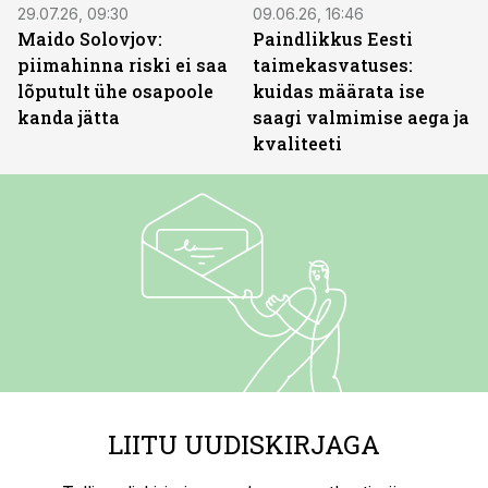
29.07.26, 09:30
09.06.26, 16:46
Maido Solovjov:
Paindlikkus Eesti
piimahinna riski ei saa
taimekasvatuses:
lõputult ühe osapoole
kuidas määrata ise
kanda jätta
saagi valmimise aega ja
kvaliteeti
LIITU UUDISKIRJAGA