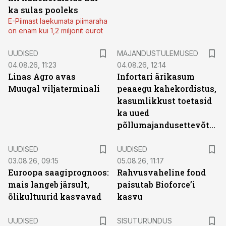
ka sulas pooleks
E-Piimast laekumata piimaraha
on enam kui 1,2 miljonit eurot
UUDISED
MAJANDUSTULEMUSED
04.08.26, 11:23
04.08.26, 12:14
Linas Agro avas
Infortari ärikasum
Muugal viljaterminali
peaaegu kahekordistus,
kasumlikkust toetasid
ka uued
põllumajandusettevõtted
UUDISED
UUDISED
03.08.26, 09:15
05.08.26, 11:17
Euroopa saagiprognoos:
Rahvusvaheline fond
mais langeb järsult,
paisutab Bioforce’i
õlikultuurid kasvavad
kasvu
ST
UUDISED
SISUTURUNDUS