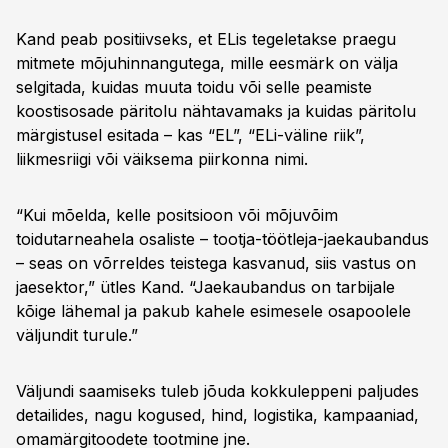
Kand peab positiivseks, et ELis tegeletakse praegu
mitmete mõjuhinnangutega, mille eesmärk on välja
selgitada, kuidas muuta toidu või selle peamiste
koostisosade päritolu nähtavamaks ja kuidas päritolu
märgistusel esitada – kas “EL”, “ELi-väline riik”,
liikmesriigi või väiksema piirkonna nimi.
“Kui mõelda, kelle positsioon või mõjuvõim
toidutarneahela osaliste – tootja-töötleja-jaekaubandus
– seas on võrreldes teistega kasvanud, siis vastus on
jae­sektor,” ütles Kand. “Jaekaubandus on tarbijale
kõige lähemal ja pakub kahele esimesele osapoolele
väljundit turule.”
Väljundi saamiseks tuleb jõuda kokkuleppeni paljudes
detailides, nagu kogused, hind, logistika, kampaaniad,
omamärgitoodete tootmine jne.