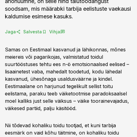
anonüümne, on selle hind talutoodangust
soodsam, mis määrabki tarbija eelistuste vaekausi
kaldumise esimese kasuks.
Jaga
Salvesta
Vihja
Samas on Eestimaal kasvanud ja lähikonnas, mõnes
meiereis või pagarikojas, valmistatud toidul
suurtööstuses tehtu ees n-ö emotsionaalsed eelised –
lisaainetest vaba, mahedalt toodetud, kodu lähedal
kasvanud, ühesõnaga usaldusväärne ja kindel.
Eestimaalane on harjunud tegelikult sellist toitu
eelistama, paraku teeb väiketootmise paradoksaalsel
moel kalliks just selle väiksus – väike toorainevajadus,
väikesed partiid, palju käsitööd.
Nii tõdevad kohaliku toidu tootjad, et kuni tarbija
eesmärk on vaid kõhu täitmine, on kohaliku toidu