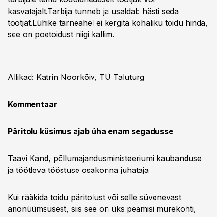
kasvatajalt.Tarbija tunneb ja usaldab hästi seda
tootjat.Lühike tarneahel ei kergita kohaliku toidu hinda,
see on poetoidust niigi kallim.
Allikad: Katrin Noorkõiv, TÜ Taluturg
Kommentaar
Päritolu küsimus ajab üha enam segadusse
Taavi Kand, põllumajandusministeeriumi kaubanduse
ja töötleva tööstuse osakonna juhataja
Kui rääkida toidu päritolust või selle süvenevast
anonüümsusest, siis see on üks peamisi murekohti,