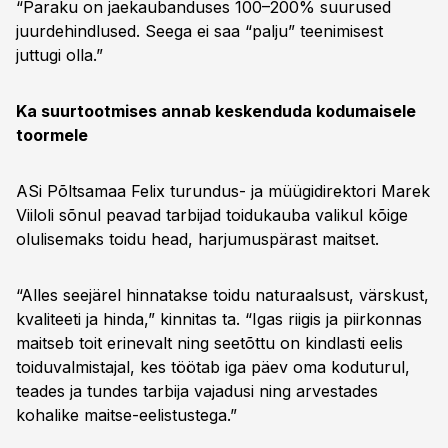
“Paraku on jaekaubanduses 100–200% suurused
juurdehindlused. Seega ei saa “palju” teenimisest
juttugi olla.”
Ka suurtootmises annab keskenduda kodumaisele
toormele
ASi Põltsamaa Felix turundus- ja müügidirektori Marek
Viiloli sõnul peavad tarbijad toidukauba valikul kõige
olulisemaks toidu head, harjumuspärast maitset.
“Alles seejärel hinnatakse toidu naturaalsust, värskust,
kvaliteeti ja hinda,” kinnitas ta. “Igas riigis ja piirkonnas
maitseb toit erinevalt ning seetõttu on kindlasti eelis
toiduvalmistajal, kes töötab iga päev oma koduturul,
teades ja tundes tarbija vajadusi ning arvestades
kohalike maitse-eelistustega.”