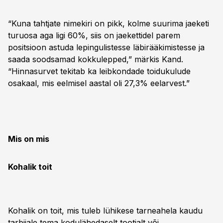
“Kuna tahtjate nimekiri on pikk, kolme suurima jaeketi
turuosa aga ligi 60%, siis on jaekettidel parem
positsioon astuda lepingulistesse läbirääkimistesse ja
saada soodsamad kokkulepped,” märkis Kand.
“Hinnasurvet tekitab ka leibkondade toidukulude
osakaal, mis eelmisel aastal oli 27,3% eelarvest.”
Mis on mis
Kohalik toit
Kohalik on toit, mis tuleb lühikese tarneahela kaudu
tarbijale tema kodulähedaselt tootjalt või