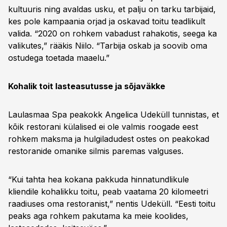
kultuuris ning avaldas usku, et palju on tarku tarbijaid,
kes pole kampaania orjad ja oskavad toitu teadlikult
valida. “2020 on rohkem vabadust rahakotis, seega ka
valikutes,” rääkis Niilo. “Tarbija oskab ja soovib oma
ostudega toetada maaelu.”
Kohalik toit lasteasutusse ja sõjaväkke
Laulasmaa Spa peakokk Angelica Udeküll tunnistas, et
kõik restorani külalised ei ole valmis roogade eest
rohkem maksma ja hulgiladudest ostes on peakokad
restoranide omanike silmis paremas valguses.
“Kui tahta hea kokana pakkuda hinnatundlikule
kliendile kohalikku toitu, peab vaatama 20 kilomeetri
raadiuses oma restoranist,” nentis Udeküll. “Eesti toitu
peaks aga rohkem pakutama ka meie koolides,