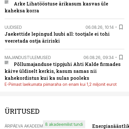
Arke Lihatööstuse ärikasum kasvas üle
kaheksa korra
UUDISED
06.08.26, 10:14
Jaekettide lepingud luubi all: tootjale ei tohi
veeretada ostja äririski
MAJANDUSTULEMUSED
06.08.26, 09:34
Põllumajanduse tippjuhi Ahti Kalde firmades
käive üldiselt kerkis, kasum samas nii
kahekordistus kui ka sulas pooleks
E-Piimast laekumata piimaraha on enam kui 1,2 miljonit eurot
ÜRITUSED
8 akadeemilist tundi
Energiasäästli
ÄRIPÄEVA AKADEEMIA