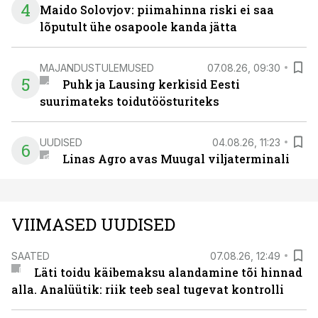
4
Maido Solovjov: piimahinna riski ei saa
lõputult ühe osapoole kanda jätta
MAJANDUSTULEMUSED
07.08.26, 09:30
5
Puhk ja Lausing kerkisid Eesti
suurimateks toidutöösturiteks
UUDISED
04.08.26, 11:23
6
Linas Agro avas Muugal viljaterminali
VIIMASED UUDISED
SAATED
07.08.26, 12:49
Läti toidu käibemaksu alandamine tõi hinnad
alla. Analüütik: riik teeb seal tugevat kontrolli