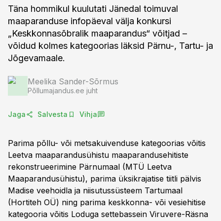
Täna hommikul kuulutati Jänedal toimuval
maaparanduse infopäeval välja konkursi
„Keskkonnasõbralik maaparandus“ võitjad –
võidud kolmes kategoorias läksid Pärnu-, Tartu- ja
Jõgevamaale.
Meelika Sander-Sõrmus
Põllumajandus.ee juht
Jaga
Salvesta
Vihja
Parima põllu- või metsakuivenduse kategoorias võitis
Leetva maaparandusühistu maaparandusehitiste
rekonstrueerimine Pärnumaal (MTÜ Leetva
Maaparandusühistu), parima üksikrajatise tiitli pälvis
Madise veehoidla ja niisutussüsteem Tartumaal
(Hortiteh OÜ) ning parima keskkonna- või vesiehitise
kategooria võitis Loduga settebassein Viruvere-Räsna