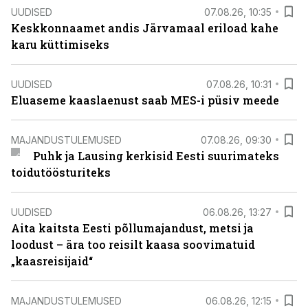
UUDISED
07.08.26, 10:35
Keskkonnaamet andis Järvamaal eriload kahe
karu küttimiseks
UUDISED
07.08.26, 10:31
Eluaseme kaaslaenust saab MES-i püsiv meede
MAJANDUSTULEMUSED
07.08.26, 09:30
Puhk ja Lausing kerkisid Eesti suurimateks
toidutöösturiteks
UUDISED
06.08.26, 13:27
Aita kaitsta Eesti põllumajandust, metsi ja
loodust – ära too reisilt kaasa soovimatuid
„kaasreisijaid“
MAJANDUSTULEMUSED
06.08.26, 12:15