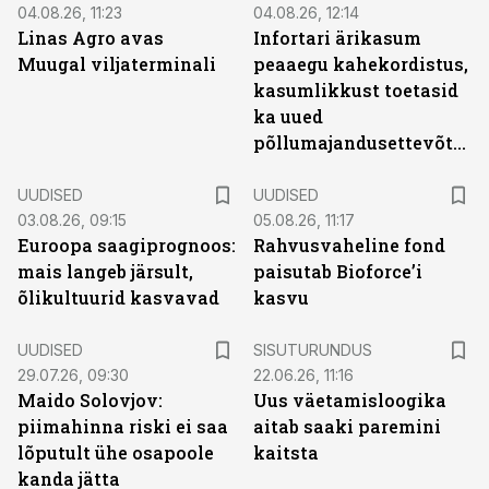
04.08.26, 11:23
04.08.26, 12:14
Linas Agro avas
Infortari ärikasum
Muugal viljaterminali
peaaegu kahekordistus,
kasumlikkust toetasid
ka uued
põllumajandusettevõtted
UUDISED
UUDISED
03.08.26, 09:15
05.08.26, 11:17
Euroopa saagiprognoos:
Rahvusvaheline fond
mais langeb järsult,
paisutab Bioforce’i
õlikultuurid kasvavad
kasvu
ST
UUDISED
SISUTURUNDUS
29.07.26, 09:30
22.06.26, 11:16
Maido Solovjov:
Uus väetamisloogika
piimahinna riski ei saa
aitab saaki paremini
lõputult ühe osapoole
kaitsta
kanda jätta