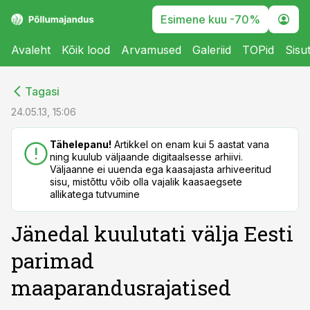
Esimene kuu -70%
Avaleht
Kõik lood
Arvamused
Galeriid
TOPid
Sisu
cebook
cebook
Tagasi
Twitter)
Twitter)
24.05.13, 15:06
kedIn
kedIn
Tähelepanu!
Artikkel on enam kui 5 aastat vana
ning kuulub väljaande digitaalsesse arhiivi.
ail
ail
Väljaanne ei uuenda ega kaasajasta arhiveeritud
sisu, mistõttu võib olla vajalik kaasaegsete
k
k
allikatega tutvumine
Jänedal kuulutati välja Eesti
parimad
maaparandusrajatised