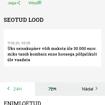
Jaga
Vihja
SEOTUD LOOD
ST
11.06.26, 09:28
Üks seisakupäev võib maksta üle 30 000 euro:
miks tasub kombain enne hooaega põhjalikult
üle vaadata
24H
72H
Nädal
ENIMLOETUD