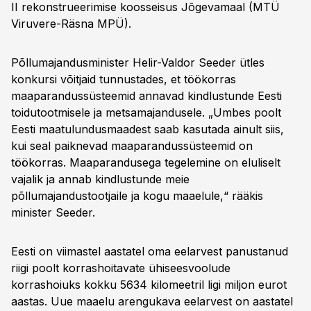
II rekonstrueerimise koosseisus Jõgevamaal (MTÜ
Viruvere-Räsna MPÜ).
Põllumajandusminister Helir-Valdor Seeder ütles
konkursi võitjaid tunnustades, et töökorras
maaparandussüsteemid annavad kindlustunde Eesti
toidutootmisele ja metsamajandusele. „Umbes poolt
Eesti maatulundusmaadest saab kasutada ainult siis,
kui seal paiknevad maaparandussüsteemid on
töökorras. Maaparandusega tegelemine on eluliselt
vajalik ja annab kindlustunde meie
põllumajandustootjaile ja kogu maaelule,“ rääkis
minister Seeder.
Eesti on viimastel aastatel oma eelarvest panustanud
riigi poolt korrashoitavate ühiseesvoolude
korrashoiuks kokku 5634 kilomeetril ligi miljon eurot
aastas. Uue maaelu arengukava eelarvest on aastatel