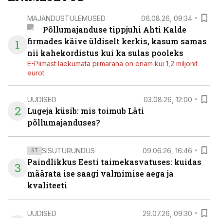
MAJANDUSTULEMUSED
06.08.26, 09:34
Põllumajanduse tippjuhi Ahti Kalde
firmades käive üldiselt kerkis, kasum samas
1
nii kahekordistus kui ka sulas pooleks
E-Piimast laekumata piimaraha on enam kui 1,2 miljonit
eurot
UUDISED
03.08.26, 12:00
2
Lugeja küsib: mis toimub Läti
põllumajanduses?
SISUTURUNDUS
09.06.26, 16:46
ST
Paindlikkus Eesti taimekasvatuses: kuidas
3
määrata ise saagi valmimise aega ja
kvaliteeti
UUDISED
29.07.26, 09:30