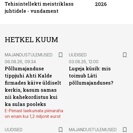
Tehisintellekti meistriklass
2026
juhtidele - vundament
HETKEL KUUM
MAJANDUSTULEMUSED
UUDISED
06.08.26, 09:34
03.08.26, 12:00
Põllumajanduse
Lugeja küsib: mis
tippjuhi Ahti Kalde
toimub Läti
firmades käive üldiselt
põllumajanduses?
kerkis, kasum samas
nii kahekordistus kui
ka sulas pooleks
E-Piimast laekumata piimaraha
on enam kui 1,2 miljonit eurot
UUDISED
MAJANDUSTULEMUSED