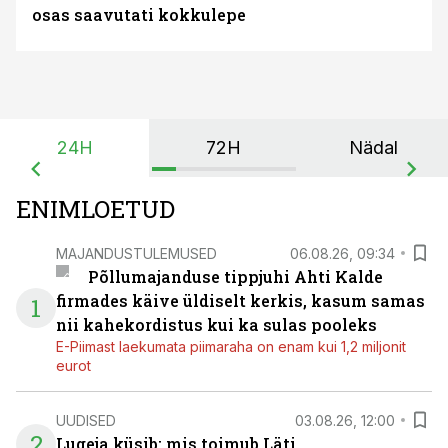
osas saavutati kokkulepe
24H
72H
Nädal
ENIMLOETUD
MAJANDUSTULEMUSED
06.08.26, 09:34
Põllumajanduse tippjuhi Ahti Kalde
firmades käive üldiselt kerkis, kasum samas
1
nii kahekordistus kui ka sulas pooleks
E-Piimast laekumata piimaraha on enam kui 1,2 miljonit
eurot
UUDISED
03.08.26, 12:00
2
Lugeja küsib: mis toimub Läti