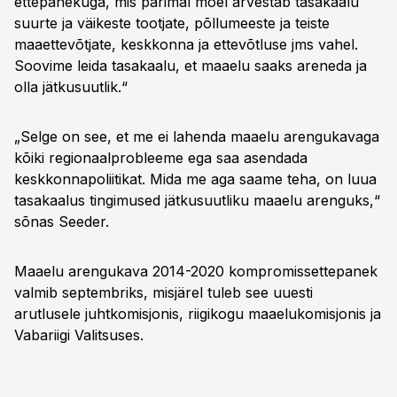
ettepanekuga, mis parimal moel arvestab tasakaalu
suurte ja väikeste tootjate, põllumeeste ja teiste
maaettevõtjate, keskkonna ja ettevõtluse jms vahel.
Soovime leida tasakaalu, et maaelu saaks areneda ja
olla jätkusuutlik.“
„Selge on see, et me ei lahenda maaelu arengukavaga
kõiki regionaalprobleeme ega saa asendada
keskkonnapoliitikat. Mida me aga saame teha, on luua
tasakaalus tingimused jätkusuutliku maaelu arenguks,“
sõnas Seeder.
Maaelu arengukava 2014-2020 kompromissettepanek
valmib septembriks, misjärel tuleb see uuesti
arutlusele juhtkomisjonis, riigikogu maaelukomisjonis ja
Vabariigi Valitsuses.