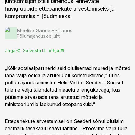
juhtkomisjon otsis lahendusi erinevate
huvigruppide ettepanekute arvestamiseks ja
kompromissini jõudmiseks.
Meelika Sander-Sõrmus
Põllumajandus.ee juht
Jaga
Salvesta
Vihja
„Kõik sotsiaalpartnerid said olulisemad mured ja mõtted
täna välja öelda ja arutelu oli konstruktiivne,“ ütles
põllumajandusminister Helir-Valdor Seeder. „Sügisel
tuleme välja täiendatud maaelu arengukavaga, kus
püüame arvestada täna arutatud mõtteid ja
ministeeriumile laekunud ettepanekuid.“
Ettepanekute arvestamisel on Seederi sõnul olulisim
eesmärk tasakaalu saavutamine. „Proovime välja tulla