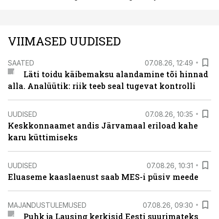
VIIMASED UUDISED
SAATED
07.08.26, 12:49
Läti toidu käibemaksu alandamine tõi hinnad
alla. Analüütik: riik teeb seal tugevat kontrolli
UUDISED
07.08.26, 10:35
Keskkonnaamet andis Järvamaal eriload kahe
karu küttimiseks
UUDISED
07.08.26, 10:31
Eluaseme kaaslaenust saab MES-i püsiv meede
MAJANDUSTULEMUSED
07.08.26, 09:30
Puhk ja Lausing kerkisid Eesti suurimateks