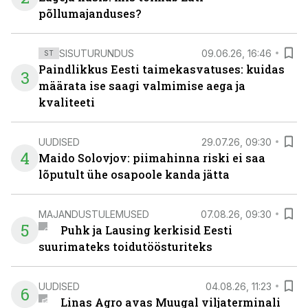
põllumajanduses?
SISUTURUNDUS
09.06.26, 16:46
ST
Paindlikkus Eesti taimekasvatuses: kuidas
3
määrata ise saagi valmimise aega ja
kvaliteeti
UUDISED
29.07.26, 09:30
4
Maido Solovjov: piimahinna riski ei saa
lõputult ühe osapoole kanda jätta
MAJANDUSTULEMUSED
07.08.26, 09:30
5
Puhk ja Lausing kerkisid Eesti
suurimateks toidutöösturiteks
UUDISED
04.08.26, 11:23
6
Linas Agro avas Muugal viljaterminali