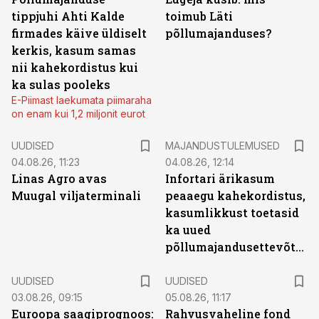
tippjuhi Ahti Kalde
toimub Läti
firmades käive üldiselt
põllumajanduses?
kerkis, kasum samas
nii kahekordistus kui
ka sulas pooleks
E-Piimast laekumata piimaraha
on enam kui 1,2 miljonit eurot
UUDISED
MAJANDUSTULEMUSED
04.08.26, 11:23
04.08.26, 12:14
Linas Agro avas
Infortari ärikasum
Muugal viljaterminali
peaaegu kahekordistus,
kasumlikkust toetasid
ka uued
põllumajandusettevõtted
UUDISED
UUDISED
03.08.26, 09:15
05.08.26, 11:17
Euroopa saagiprognoos:
Rahvusvaheline fond