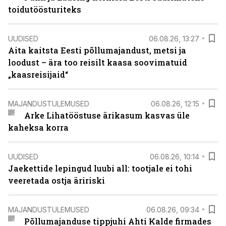
toidutöösturiteks
UUDISED
06.08.26, 13:27
Aita kaitsta Eesti põllumajandust, metsi ja
loodust – ära too reisilt kaasa soovimatuid
„kaasreisijaid“
MAJANDUSTULEMUSED
06.08.26, 12:15
Arke Lihatööstuse ärikasum kasvas üle
kaheksa korra
UUDISED
06.08.26, 10:14
Jaekettide lepingud luubi all: tootjale ei tohi
veeretada ostja äririski
MAJANDUSTULEMUSED
06.08.26, 09:34
Põllumajanduse tippjuhi Ahti Kalde firmades