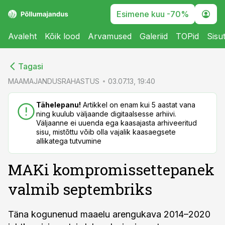
Esimene kuu -70%
Avaleht
Kõik lood
Arvamused
Galeriid
TOPid
Sisu
cebook
cebook
Tagasi
Twitter)
Twitter)
MAAMAJANDUSRAHASTUS
03.07.13, 19:40
kedIn
kedIn
Tähelepanu!
Artikkel on enam kui 5 aastat vana
ning kuulub väljaande digitaalsesse arhiivi.
ail
ail
Väljaanne ei uuenda ega kaasajasta arhiveeritud
sisu, mistõttu võib olla vajalik kaasaegsete
k
k
allikatega tutvumine
MAKi kompromissettepanek
valmib septembriks
Täna kogunenud maaelu arengukava 2014–2020