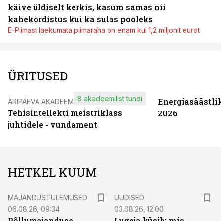
käive üldiselt kerkis, kasum samas nii
kahekordistus kui ka sulas pooleks
E-Piimast laekumata piimaraha on enam kui 1,2 miljonit eurot
ÜRITUSED
8 akadeemilist tundi
Energiasäästli
ÄRIPÄEVA AKADEEMIA
Tehisintellekti meistriklass
2026
juhtidele - vundament
HETKEL KUUM
MAJANDUSTULEMUSED
UUDISED
06.08.26, 09:34
03.08.26, 12:00
Põllumajanduse
Lugeja küsib: mis