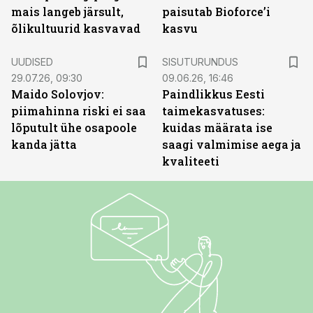
mais langeb järsult,
paisutab Bioforce’i
õlikultuurid kasvavad
kasvu
ST
UUDISED
SISUTURUNDUS
29.07.26, 09:30
09.06.26, 16:46
Maido Solovjov:
Paindlikkus Eesti
piimahinna riski ei saa
taimekasvatuses:
lõputult ühe osapoole
kuidas määrata ise
kanda jätta
saagi valmimise aega ja
kvaliteeti