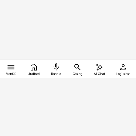
Menüü
Uudised
Raadio
Otsing
AI Chat
Logi sisse
Vana-Lõuna 39/1, 19094 Tallinn
(+372) 667 0111
pollumajandus@pollumajandus.ee
Telli
Reklaam