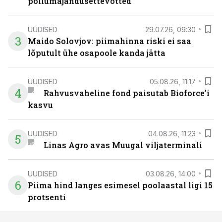
põllumajandusettevõtted
UUDISED
29.07.26, 09:30
3
Maido Solovjov: piimahinna riski ei saa
lõputult ühe osapoole kanda jätta
UUDISED
05.08.26, 11:17
4
Rahvusvaheline fond paisutab Bioforce’i
kasvu
UUDISED
04.08.26, 11:23
5
Linas Agro avas Muugal viljaterminali
UUDISED
03.08.26, 14:00
6
Piima hind langes esimesel poolaastal ligi 15
protsenti