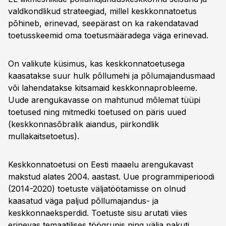
valdkondlikud strateegiad, millel keskkonnatoetus
põhineb, erinevad, seepärast on ka rakendatavad
toetusskeemid oma toetusmääradega väga erinevad.
On valikute küsimus, kas keskkonnatoetusega
kaasatakse suur hulk põllumehi ja põlumajandusmaad
või lahendatakse kitsamaid keskkonnaprobleeme.
Uude arengukavasse on mahtunud mõlemat tüüpi
toetused ning mitmedki toetused on päris uued
(keskkonnasõbralik aiandus, piirkondlik
mullakaitsetoetus).
Keskkonnatoetusi on Eesti maaelu arengukavast
makstud alates 2004. aastast. Uue programmiperioodi
(2014-2020) toetuste väljatöötamisse on olnud
kaasatud väga paljud põllumajandus- ja
keskkonnaeksperdid. Toetuste sisu arutati viies
erinevas temaatilises töögrupis ning välja pakuti