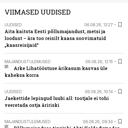
VIIMASED UUDISED
UUDISED
06.08.26, 13:27
Aita kaitsta Eesti põllumajandust, metsi ja
loodust – ära too reisilt kaasa soovimatuid
„kaasreisijaid“
MAJANDUSTULEMUSED
06.08.26, 12:15
Arke Lihatööstuse ärikasum kasvas üle
kaheksa korra
UUDISED
06.08.26, 10:14
Jaekettide lepingud luubi all: tootjale ei tohi
veeretada ostja äririski
MAJANDUSTULEMUSED
06.08.26, 09:34