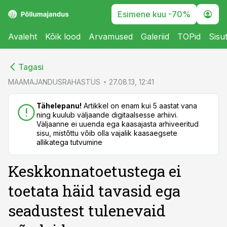
Esimene kuu -70%
Avaleht
Kõik lood
Arvamused
Galeriid
TOPid
Sisu
cebook
cebook
Tagasi
Twitter)
Twitter)
MAAMAJANDUSRAHASTUS
27.08.13, 12:41
kedIn
kedIn
Tähelepanu!
Artikkel on enam kui 5 aastat vana
ning kuulub väljaande digitaalsesse arhiivi.
ail
ail
Väljaanne ei uuenda ega kaasajasta arhiveeritud
sisu, mistõttu võib olla vajalik kaasaegsete
k
k
allikatega tutvumine
Keskkonnatoetustega ei
toetata häid tavasid ega
seadustest tulenevaid