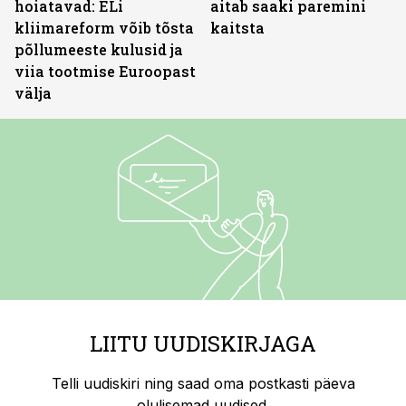
hoiatavad: ELi
aitab saaki paremini
kliimareform võib tõsta
kaitsta
põllumeeste kulusid ja
viia tootmise Euroopast
välja
LIITU UUDISKIRJAGA
Telli uudiskiri ning saad oma postkasti päeva
olulisemad uudised.