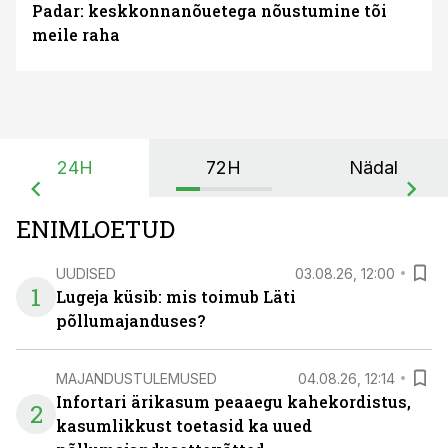
Padar: keskkonnanõuetega nõustumine tõi
meile raha
24H
72H
Nädal
ENIMLOETUD
UUDISED
03.08.26, 12:00
1
Lugeja küsib: mis toimub Läti
põllumajanduses?
MAJANDUSTULEMUSED
04.08.26, 12:14
Infortari ärikasum peaaegu kahekordistus,
2
kasumlikkust toetasid ka uued