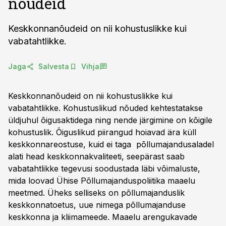
nõudeid
Keskkonnanõudeid on nii kohustuslikke kui
vabatahtlikke.
Jaga
Salvesta
Vihja
Keskkonnanõudeid on nii kohustuslikke kui
vabatahtlikke. Kohustuslikud nõuded kehtestatakse
üldjuhul õigusaktidega ning nende järgimine on kõigile
kohustuslik. Õiguslikud piirangud hoiavad ära küll
keskkonnareostuse, kuid ei taga põllumajandusaladel
alati head keskkonnakvaliteeti, seepärast saab
vabatahtlikke tegevusi soodustada läbi võimaluste,
mida loovad Ühise Põllumajanduspoliitika maaelu
meetmed. Üheks selliseks on põllumajanduslik
keskkonnatoetus, uue nimega põllumajanduse
keskkonna ja kliimameede. Maaelu arengukavade