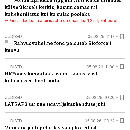
Põllumajanduse tippjuhi Ahti Kalde firmades
käive üldiselt kerkis, kasum samas nii
kahekordistus kui ka sulas pooleks
E-Piimast laekumata piimaraha on enam kui 1,2 miljonit eurot
UUDISED
05.08.26, 11:17
Rahvusvaheline fond paisutab Bioforce’i
kasvu
UUDISED
05.08.26, 11:00
HKFoods kasvatas kasumit kasvavast
kulusurvest hoolimata
UUDISED
05.08.26, 10:30
LATRAPS sai uue teraviljakaubanduse juhi
UUDISED
05.08.26, 09:22
Vihmane juuli pidurdas saagikoristust