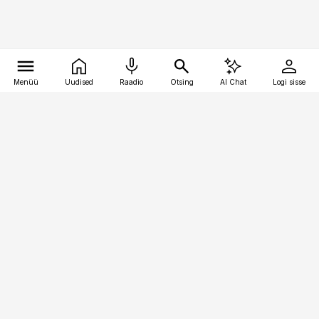
Menüü
Uudised
Raadio
Otsing
AI Chat
Logi sisse
Vana-Lõuna 39/1, 19094 Tallinn
(+372) 667 0111
pollumajandus@pollumajandus.ee
Telli
Reklaam
Firmast
Sisu kasutamisõigused
Ajakirjaniku
eetikakoodeks
Üldtingimused
Privaatsustingimused