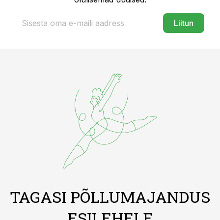
Liitun
TAGASI PÕLLUMAJANDUS
ESILEHELE