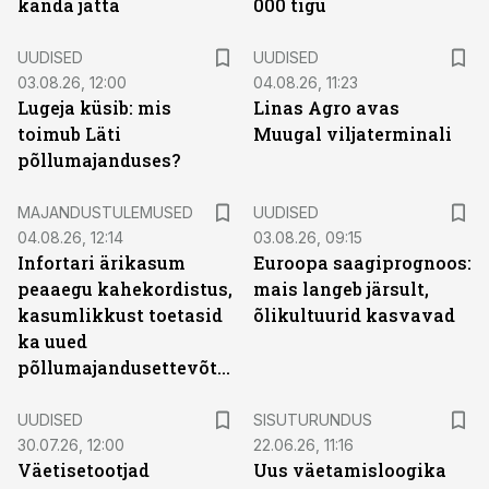
kanda jätta
000 tigu
UUDISED
UUDISED
03.08.26, 12:00
04.08.26, 11:23
Lugeja küsib: mis
Linas Agro avas
toimub Läti
Muugal viljaterminali
põllumajanduses?
MAJANDUSTULEMUSED
UUDISED
04.08.26, 12:14
03.08.26, 09:15
Infortari ärikasum
Euroopa saagiprognoos:
peaaegu kahekordistus,
mais langeb järsult,
kasumlikkust toetasid
õlikultuurid kasvavad
ka uued
põllumajandusettevõtted
ST
UUDISED
SISUTURUNDUS
30.07.26, 12:00
22.06.26, 11:16
Väetisetootjad
Uus väetamisloogika