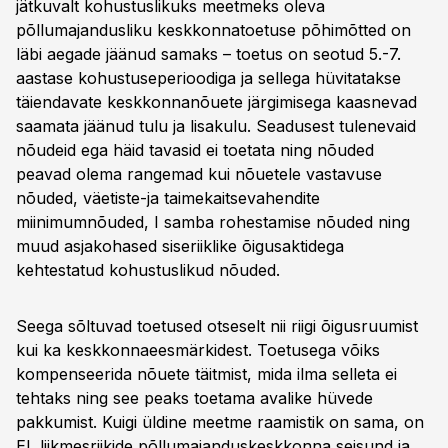
jätkuvalt kohustuslikuks meetmeks oleva
põllumajandusliku keskkonnatoetuse põhimõtted on
läbi aegade jäänud samaks – toetus on seotud 5.-7.
aastase kohustuseperioodiga ja sellega hüvitatakse
täiendavate keskkonnanõuete järgimisega kaasnevad
saamata jäänud tulu ja lisakulu. Seadusest tulenevaid
nõudeid ega häid tavasid ei toetata ning nõuded
peavad olema rangemad kui nõuetele vastavuse
nõuded, väetiste-ja taimekaitsevahendite
miinimumnõuded, I samba rohestamise nõuded ning
muud asjakohased siseriiklike õigusaktidega
kehtestatud kohustuslikud nõuded.
Seega sõltuvad toetused otseselt nii riigi õigusruumist
kui ka keskkonnaeesmärkidest. Toetusega võiks
kompenseerida nõuete täitmist, mida ilma selleta ei
tehtaks ning see peaks toetama avalike hüvede
pakkumist. Kuigi üldine meetme raamistik on sama, on
EL liikmesriikide põllumajanduskeskkonna seisund ja