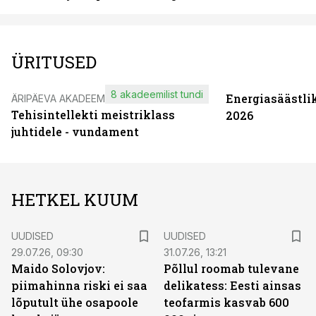
ÜRITUSED
8 akadeemilist tundi
Energiasäästli
ÄRIPÄEVA AKADEEMIA
Tehisintellekti meistriklass
2026
juhtidele - vundament
HETKEL KUUM
UUDISED
UUDISED
29.07.26, 09:30
31.07.26, 13:21
Maido Solovjov:
Põllul roomab tulevane
piimahinna riski ei saa
delikatess: Eesti ainsas
lõputult ühe osapoole
teofarmis kasvab 600