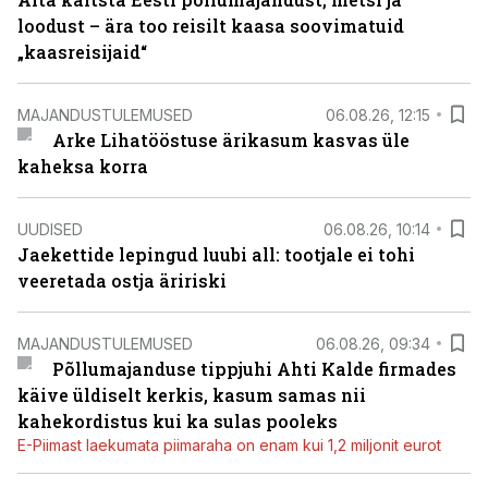
loodust – ära too reisilt kaasa soovimatuid
„kaasreisijaid“
MAJANDUSTULEMUSED
06.08.26, 12:15
Arke Lihatööstuse ärikasum kasvas üle
kaheksa korra
UUDISED
06.08.26, 10:14
Jaekettide lepingud luubi all: tootjale ei tohi
veeretada ostja äririski
MAJANDUSTULEMUSED
06.08.26, 09:34
Põllumajanduse tippjuhi Ahti Kalde firmades
käive üldiselt kerkis, kasum samas nii
kahekordistus kui ka sulas pooleks
E-Piimast laekumata piimaraha on enam kui 1,2 miljonit eurot