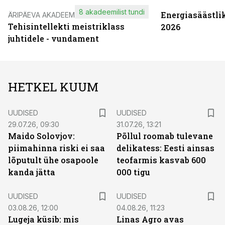
8 akadeemilist tundi
Energiasäästli
ÄRIPÄEVA AKADEEMIA
Tehisintellekti meistriklass
2026
juhtidele - vundament
HETKEL KUUM
UUDISED
UUDISED
29.07.26, 09:30
31.07.26, 13:21
Maido Solovjov:
Põllul roomab tulevane
piimahinna riski ei saa
delikatess: Eesti ainsas
lõputult ühe osapoole
teofarmis kasvab 600
kanda jätta
000 tigu
UUDISED
UUDISED
03.08.26, 12:00
04.08.26, 11:23
Lugeja küsib: mis
Linas Agro avas