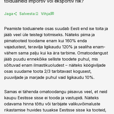
toiduaineid importiv või eksportiv riik?
Jaga
Salvesta
Vihja
Peamiste toiduainete osas suudab Eesti end ise toita ja
jääb veel üle teistegi toitmiseks. Näiteks piima ja
piimatooteid toodame enam kui 160% enda
vajadustest, teravilja ligikaudu 120% ja sealiha enam-
vähem sama palju kui ka ära tarbime. Omatoodangust
jääb puudu ennekõike selliste toodete puhul, mis
sõltuvad enam ilmastikuoludest – näiteks köögiviljade
osas suudame toota 2/3 tarbitavast kogusest,
puuviljade ja marjade puhul vaid ligikaudu 10%.
Samas ei tähenda omatoodangu piisavus veel, et neid
kaupu Eestisse sisse ei tooda ja vastupidi. Näiteks
odavama hinna tõttu või tarbijate valikuvõimaluste
rikastamise huvides tuuakse Eestisse sisse ka tooteid,