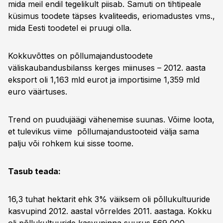
mida meil endil tegelikult piisab. Samuti on tihtipeale
küsimus toodete täpses kvaliteedis, eriomadustes vms.,
mida Eesti toodetel ei pruugi olla.
Kokkuvõttes on põllumajandustoodete
väliskaubandusbilanss kerges miinuses – 2012. aasta
eksport oli 1,163 mld eurot ja importisime 1,359 mld
euro väärtuses.
Trend on puudujäägi vähenemise suunas. Võime loota,
et tulevikus viime põllumajandustooteid välja sama
palju või rohkem kui sisse toome.
Tasub teada:
16,3 tuhat hektarit ehk 3% väiksem oli põllukultuuride
kasvupind 2012. aastal võrreldes 2011. aastaga. Kokku