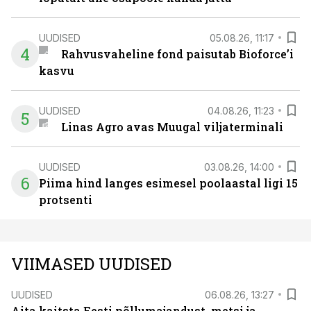
UUDISED
05.08.26, 11:17
4
Rahvusvaheline fond paisutab Bioforce’i
kasvu
UUDISED
04.08.26, 11:23
5
Linas Agro avas Muugal viljaterminali
UUDISED
03.08.26, 14:00
6
Piima hind langes esimesel poolaastal ligi 15
protsenti
VIIMASED UUDISED
UUDISED
06.08.26, 13:27
Aita kaitsta Eesti põllumajandust, metsi ja