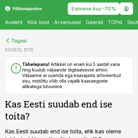
Esimene kuu -70%
Avaleht
Kõik lood
Arvamused
Galeriid
TOPid
Sisu
cebook
cebook
Tagasi
Twitter)
Twitter)
03.09.13, 10:10
kedIn
kedIn
Tähelepanu!
Artikkel on enam kui 5 aastat vana
ning kuulub väljaande digitaalsesse arhiivi.
ail
ail
Väljaanne ei uuenda ega kaasajasta arhiveeritud
sisu, mistõttu võib olla vajalik kaasaegsete
k
k
allikatega tutvumine
Kas Eesti suudab end ise
toita?
Kas Eesti suudab end ise toita, ehk kas oleme