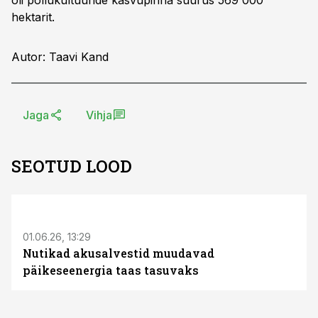
oli põllukultuuride kasvupinna suurus 569 000
hektarit.
Autor: Taavi Kand
Jaga
Vihja
SEOTUD LOOD
ST
01.06.26, 13:29
Nutikad akusalvestid muudavad
päikeseenergia taas tasuvaks