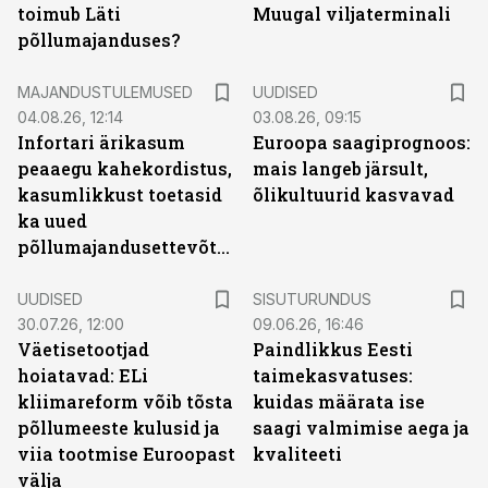
toimub Läti
Muugal viljaterminali
põllumajanduses?
MAJANDUSTULEMUSED
UUDISED
04.08.26, 12:14
03.08.26, 09:15
Infortari ärikasum
Euroopa saagiprognoos:
peaaegu kahekordistus,
mais langeb järsult,
kasumlikkust toetasid
õlikultuurid kasvavad
ka uued
põllumajandusettevõtted
ST
UUDISED
SISUTURUNDUS
30.07.26, 12:00
09.06.26, 16:46
Väetisetootjad
Paindlikkus Eesti
hoiatavad: ELi
taimekasvatuses:
kliimareform võib tõsta
kuidas määrata ise
põllumeeste kulusid ja
saagi valmimise aega ja
viia tootmise Euroopast
kvaliteeti
välja