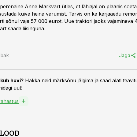
perenaine Anne Markvart ütles, et lähiajal on plaanis soeta
htsustada kuiva heina varumist. Tarvis on ka karjaaedu remo
ti sõnul vaja 57 000 eurot. Uue traktori jaoks vajamineva 
rt saada liisinguna.
ibak
Jaga
kub huvi?
Hakka neid märksõnu jälgima ja saad alati teavitu
idagi uut!
ahastus
 LOOD