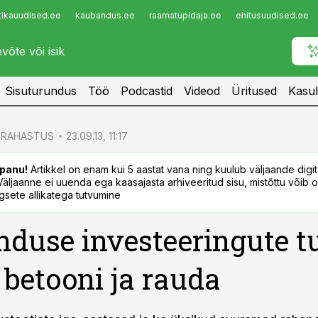
tikauudised.ee
kaubandus.ee
raamatupidaja.ee
ehitusuudised.ee
Infopank
Radar
Sisuturundus
Töö
Podcastid
Videod
Üritused
Kasul
RAHASTUS
23.09.13, 11:17
panu!
Artikkel on enam kui 5 aastat vana ning kuulub väljaande digi
. Väljaanne ei uuenda ega kaasajasta arhiveeritud sisu, mistõttu võib ol
sete allikatega tutvumine
nduse investeeringute 
 betooni ja rauda