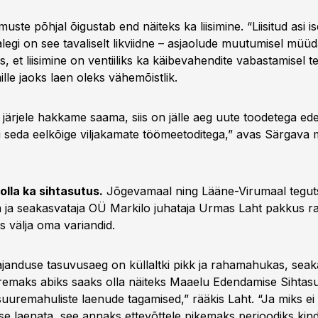
ste põhjal õigustab end näiteks ka liisimine. “Liisitud asi i
alegi on see tavaliselt likviidne – asjaolude muutumisel müüd
s, et liisimine on ventiiliks ka käibevahendite vabastamisel te
ille jaoks laen oleks vähemõistlik.
 järjele hakkame saama, siis on jälle aeg uute toodetega e
g seda eelkõige viljakamate töömeetoditega,” avas Särgava 
olla ka sihtasutus.
Jõgevamaal ning Lääne-Virumaal tegut
a ja seakasvataja OÜ Markilo juhataja Urmas Laht pakkus r
 välja oma variandid.
janduse tasuvusaeg on küllaltki pikk ja rahamahukas, seak
uuremaks abiks saaks olla näiteks Maaelu Edendamise Sihta
a suuremahuliste laenude tagamised,” rääkis Laht. “Ja miks ei
ise laenata, see annaks ettevõttele pikemaks perioodiks kind