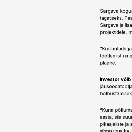
Särgava kogumu
tagatiseks. Pe
Särgava ja lisa
projektidele, m
“Kui lautadega
töötlemist nin
plaane.
Investor võib 
jõusöödatootj
hõlbustamiseks
“Kuna põlluma
aasta, siis s
pikaajaliste j
sihtasutus ka 