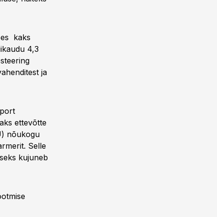
bes kaks
gikaudu 4,3
steering
ahenditest ja
sport
aks ettevõtte
AÜ) nõukogu
rmerit. Selle
useks kujuneb
ootmise