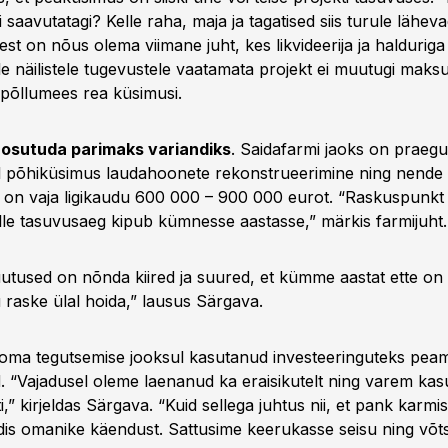
i saavutatagi? Kelle raha, maja ja tagatised siis turule lähev
eest on nõus olema viimane juht, kes likvideerija ja halduriga
ile näilistele tugevustele vaatamata projekt ei muutugi maksu
põllumees rea küsimusi.
b osutuda parimaks variandiks
. Saidafarmi jaoks on praegus
 põhiküsimus laudahoonete rekonstrueerimine ning nende
on vaja ligikaudu 600 000 – 900 000 eurot. “Raskuspunkt
elle tasuvusaeg kipub kümnesse aastasse,” märkis farmijuht.
utused on nõnda kiired ja suured, et kümme aastat ette on
raske ülal hoida,” lausus Särgava.
oma tegutsemise jooksul kasutanud investeeringuteks peam
 “Vajadusel oleme laenanud ka eraisikutelt ning varem kas
i,” kirjeldas Särgava. “Kuid sellega juhtus nii, et pank karmis
dis omanike käendust. Sattusime keerukasse seisu ning võt