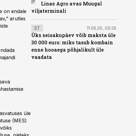
Linas Agro avas Muugal
viljaterminali
se on endale
av,” arutles
iste
ST
11.06.26, 09:28
Üks seisakupäev võib maksta üle
30 000 euro: miks tasub kombain
enne hooaega põhjalikult üle
dendada
vaadata
majandi
seva
ahastamise
asvatuses üle
sutuse (MES)
 võiks
luse, näiteks