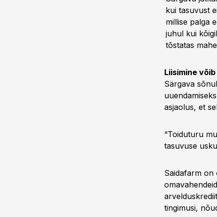
kui tasuvust e
millise palga 
juhul kui kõig
tõstatas mahe
Liisimine või
Särgava sõnul
uuendamiseks 
asjaolus, et s
“Toiduturu mu
tasuvuse usku 
Saidafarm on 
omavahendeid.
arvelduskrediit
tingimusi, nõu