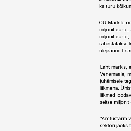
ka turu kõikum
OÜ Markilo on
miljonit ­euro
miljonit eurot
rahastatakse k
ülejäänud fina
Laht märkis, e
Venemaale, mi
juhtimisele t
liikmena. Ühis
liikmed looda
seitse miljonit
“Aretusfarm v
sektori jaoks 