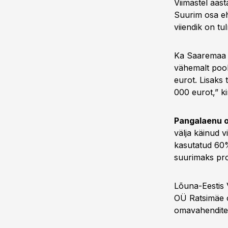
Viimastel aas
Suurim osa ehk
viiendik on t
Ka Saaremaa 
vähemalt pool
eurot. Lisaks
000 eurot,” k
Pangalaenu os
välja käinud v
kasutatud 60%
suurimaks pr
Lõuna-Eestis 
OÜ Ratsimäe o
omavahenditeg