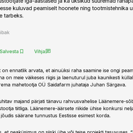
stootjate iga-aastased ja ka üksikud suuremad rahap
esse kuluvad peamiselt hoonete ning tootmistehnika
e tarbeks.
ibak
Salvesta
Vihja
 on ennatlik arvata, et ainuüksi raha saamine ise ongi pea
 on meie väikeses riigis ja laenuturul juba kaunikesti küllal
urema mahetootja OÜ Saidafarm juhataja Juhan Särgava.
uhitav majand pärjati tänavu rahvusvahelise Läänemere-sõb
ootja tiitliga. Läänemere-äärsete riikide ühise konkursi nel
l jõudis säärane tunnustus Eestisse esimest korda.
, et peaküsimus on siiski ühe või teise projekti tasuvuses. “