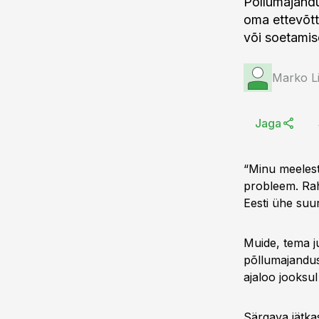
Põllumajandu
oma ettevõtt
või soetamis
Marko Li
Jaga
“Minu meelest
probleem. Raha
Eesti ühe su
Muide, tema j
põllumajandust
ajaloo jooksu
Särgava jätkas