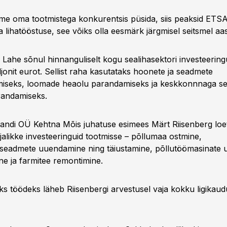
me oma tootmistega konkurentsis püsida, siis peaksid ETSA
lihatööstuse, see võiks olla eesmärk järgmisel seitsmel aas
n Lahe sõnul hinnanguliselt kogu sealihasektori investeerin
jonit eurot. Sellist raha kasutataks hoonete ja seadmete
miseks, loomade heaolu parandamiseks ja keskkonnnaga s
randamiseks.
ndi OÜ Kehtna Mõis juhatuse esimees Märt Riisenberg loe
jalikke investeeringuid tootmisse – põllumaa ostmine,
sseadmete uuendamine ning täiustamine, põllutöömasinate
ne ja farmitee remontimine.
ks töödeks läheb Riisenbergi arvestusel vaja kokku ligikau