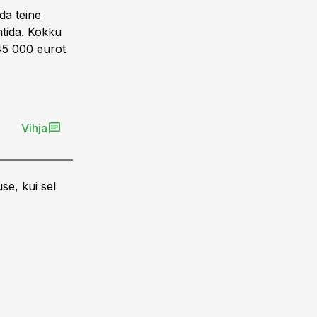
da teine
ntida. Kokku
45 000 eurot
Vihja
se, kui sel