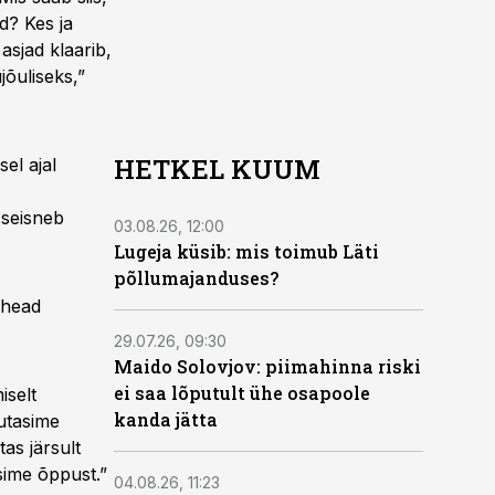
ad? Kes ja
 asjad klaarib,
jõuliseks,”
HETKEL KUUM
el ajal
 seisneb
03.08.26, 12:00
Lugeja küsib: mis toimub Läti
põllumajanduses?
 head
29.07.26, 09:30
Maido Solovjov: piimahinna riski
ei saa lõputult ühe osapoole
iselt
kanda jätta
utasime
tas järsult
sime õppust.”
04.08.26, 11:23