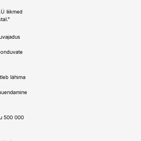
Ü liikmed
tal.”
guvajadus
eonduvate
tleb lähima
 uuendamine
du 500 000