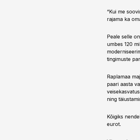
“Kui me soovi
rajama ka oma 
Peale selle o
umbes 120 mil
moderniseeri
tingimuste pa
Raplamaa maja
paari aasta va
veisekasvatu
ning täiustami
Kõigiks nende
eurot.