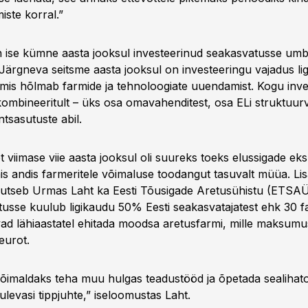
iste korral.”
 ise kümne aasta jooksul investeerinud seakasvatusse um
t. Järgneva seitsme aasta jooksul on investeeringu vajadus li
, mis hõlmab farmide ja tehnoloogiate uuendamist. Kogu inve
ombineeritult – üks osa omavahenditest, osa ELi struktuurv
ntsasutuste abil.
t viimase viie aasta jooksul oli suureks toeks elussigade ek
s andis farmeritele võimaluse toodangut tasuvalt müüa. Lis
egutseb Urmas Laht ka Eesti Tõusigade Aretusühistu ­(ETS
tusse kuulub ligikaudu 50% Eesti seakasvatajatest ehk 30 fa
vad lähiaastatel ehitada moodsa aretusfarmi, mille maksum
 eurot.
õimaldaks teha muu hulgas teadustööd ja õpetada sealihat
tulevasi tippjuhte,” iseloomustas Laht.