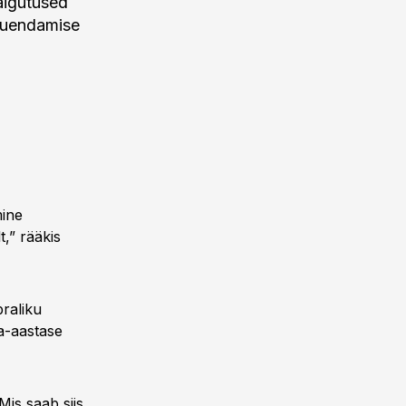
aigutused
 uuendamise
mine
t,” rääkis
raliku
ja-aastase
Mis saab siis,