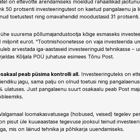
tatel on ettevõtte arendamiseks mõeldud rahaallikad jaotun
 50 protsenti investeeringutest on kaetud pangalaenu ja liis
ulnud toetustest ning omavahendid moodustasid 31 protsenti.
ühe suurema põllumajandustootja kõige esmaseks investe
 miljonit eurot. “Tootmishoonetesse on vaja investeerida
 tuleb arvestada iga-aastaseid investeeringuid tehnikasse –
irjeldas Kõljala POÜ juhatuse esimees Tõnu Post.
akaal peab püsima kontrolli all.
Investeeringuteks on ett
iiendiku jagu, sama palju on olnud toetusi ning pangalaenus
 ulatuses. Just pangalaenu suurt osakaalu peab Post maja
obleemiks.
Valgamaal loomakasvatusega (hobused, veised) tegelev per
n pisut üle kuueaastase tegevuse jooksul teinud investeeri
a, mis on läinud tehnika ja põhikarja uuendamiseks.