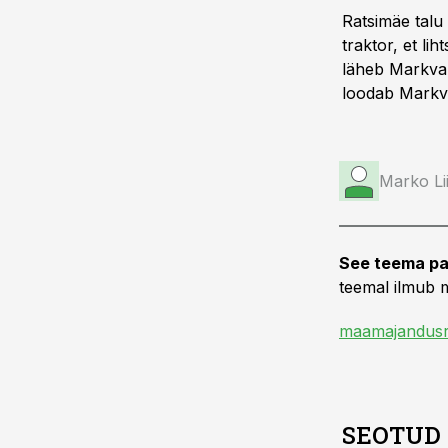
Ratsimäe talu 
traktor, et li
läheb Markvar
loodab Markva
Marko Li
See teema pa
teemal ilmub m
maamajandusr
SEOTUD