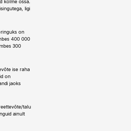
ud kolme ossa.
ingutega, ligi
eringuks on
 umbes 400 000
 umbes 300
evõte ise raha
id on
ndi jaoks
eettevõte/talu
nguid ainult