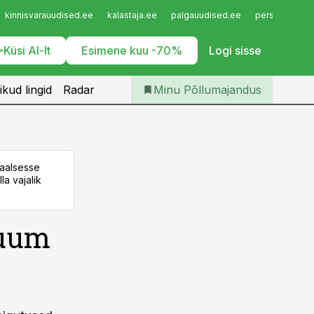
Iseteenindus
kinnisvarauudised.ee
kalastaja.ee
palgauudised.ee
personaliuudi
Telli Põllumajandus
Küsi AI-lt
Esimene kuu -70%
Logi sisse
ikud lingid
Radar
Minu Põllumajandus
taalsesse
la vajalik
tuum