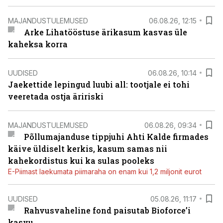
MAJANDUSTULEMUSED
06.08.26, 12:15
Arke Lihatööstuse ärikasum kasvas üle
kaheksa korra
UUDISED
06.08.26, 10:14
Jaekettide lepingud luubi all: tootjale ei tohi
veeretada ostja äririski
MAJANDUSTULEMUSED
06.08.26, 09:34
Põllumajanduse tippjuhi Ahti Kalde firmades
käive üldiselt kerkis, kasum samas nii
kahekordistus kui ka sulas pooleks
E-Piimast laekumata piimaraha on enam kui 1,2 miljonit eurot
UUDISED
05.08.26, 11:17
Rahvusvaheline fond paisutab Bioforce’i
kasvu