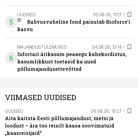
UUDISED
05.08.26, 11:17
5
Rahvusvaheline fond paisutab Bioforce’i
kasvu
MAJANDUSTULEMUSED
04.08.26, 12:14
Infortari ärikasum peaaegu kahekordistus,
6
kasumlikkust toetasid ka uued
põllumajandusettevõtted
VIIMASED UUDISED
UUDISED
06.08.26, 13:27
Aita kaitsta Eesti põllumajandust, metsi ja
loodust – ära too reisilt kaasa soovimatuid
„kaasreisijaid“