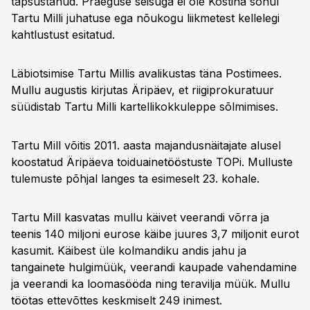
täpsustanud. Praeguse seisuga ei ole Kostina sõnul
Tartu Milli juhatuse ega nõukogu liikmetest kellelegi
kahtlustust esitatud.
Läbiotsimise Tartu Millis avalikustas täna Postimees.
Mullu augustis kirjutas Äripäev, et riigiprokuratuur
süüdistab Tartu Milli kartellikokkuleppe sõlmimises.
Tartu Mill võitis 2011. aasta majandusnäitajate alusel
koostatud Äripäeva toiduainetööstuste TOPi. Mulluste
tulemuste põhjal langes ta esimeselt 23. kohale.
Tartu Mill kasvatas mullu käivet veerandi võrra ja
teenis 140 miljoni eurose käibe juures 3,7 miljonit eurot
kasumit. Käibest üle kolmandiku andis jahu ja
tangainete hulgimüük, veerandi kaupade vahendamine
ja veerandi ka loomasööda ning teravilja müük. Mullu
töötas ettevõttes keskmiselt 249 inimest.