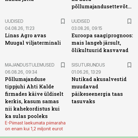
põllumajandusettevõtted
UUDISED
UUDISED
04.08.26, 11:23
03.08.26, 09:15
Linas Agro avas
Euroopa saagiprognoos:
Muugal viljaterminali
mais langeb järsult,
õlikultuurid kasvavad
ST
MAJANDUSTULEMUSED
SISUTURUNDUS
06.08.26, 09:34
01.06.26, 13:29
Põllumajanduse
Nutikad akusalvestid
tippjuhi Ahti Kalde
muudavad
firmades käive üldiselt
päikeseenergia taas
kerkis, kasum samas
tasuvaks
nii kahekordistus kui
ka sulas pooleks
E-Piimast laekumata piimaraha
on enam kui 1,2 miljonit eurot