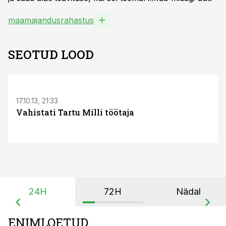
maamajandusrahastus
SEOTUD LOOD
17.10.13, 21:33
Vahistati Tartu Milli töötaja
24H
72H
Nädal
ENIMLOETUD