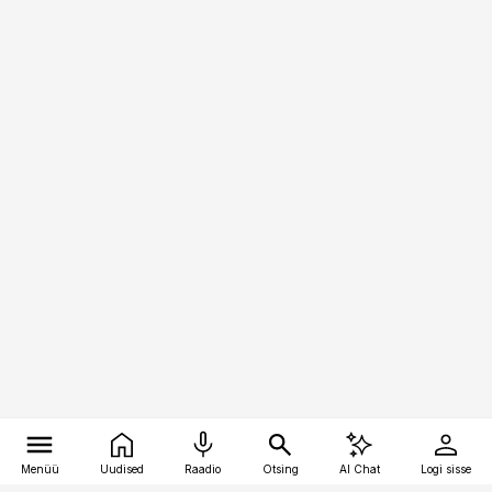
Menüü
Uudised
Raadio
Otsing
AI Chat
Logi sisse