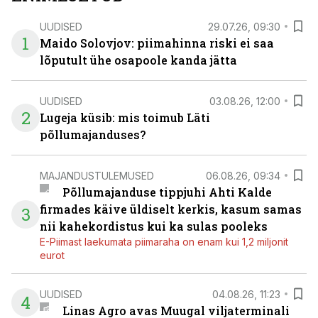
UUDISED
29.07.26, 09:30
1
Maido Solovjov: piimahinna riski ei saa
lõputult ühe osapoole kanda jätta
UUDISED
03.08.26, 12:00
2
Lugeja küsib: mis toimub Läti
põllumajanduses?
MAJANDUSTULEMUSED
06.08.26, 09:34
Põllumajanduse tippjuhi Ahti Kalde
firmades käive üldiselt kerkis, kasum samas
3
nii kahekordistus kui ka sulas pooleks
E-Piimast laekumata piimaraha on enam kui 1,2 miljonit
eurot
UUDISED
04.08.26, 11:23
4
Linas Agro avas Muugal viljaterminali