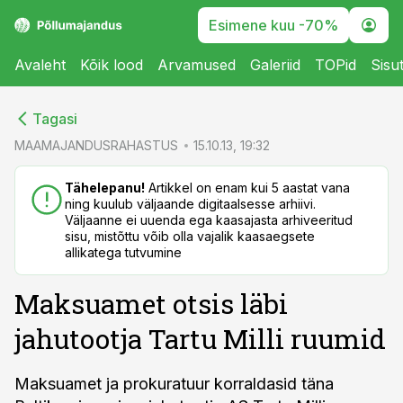
Esimene kuu -70%
Avaleht
Kõik lood
Arvamused
Galeriid
TOPid
Sisu
cebook
cebook
Tagasi
Twitter)
Twitter)
MAAMAJANDUSRAHASTUS
15.10.13, 19:32
kedIn
kedIn
Tähelepanu!
Artikkel on enam kui 5 aastat vana
ning kuulub väljaande digitaalsesse arhiivi.
ail
ail
Väljaanne ei uuenda ega kaasajasta arhiveeritud
sisu, mistõttu võib olla vajalik kaasaegsete
k
k
allikatega tutvumine
Maksuamet otsis läbi
jahutootja Tartu Milli ruumid
Maksuamet ja prokuratuur korraldasid täna