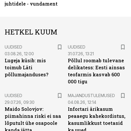
juhtidele - vundament
HETKEL KUUM
UUDISED
UUDISED
03.08.26, 12:00
31.07.26, 13:21
Lugeja küsib: mis
Põllul roomab tulevane
toimub Läti
delikatess: Eesti ainsas
põllumajanduses?
teofarmis kasvab 600
000 tigu
UUDISED
MAJANDUSTULEMUSED
29.07.26, 09:30
04.08.26, 12:14
Maido Solovjov:
Infortari ärikasum
piimahinna riski ei saa
peaaegu kahekordistus,
lõputult ühe osapoole
kasumlikkust toetasid
kanda jätta
ka uued