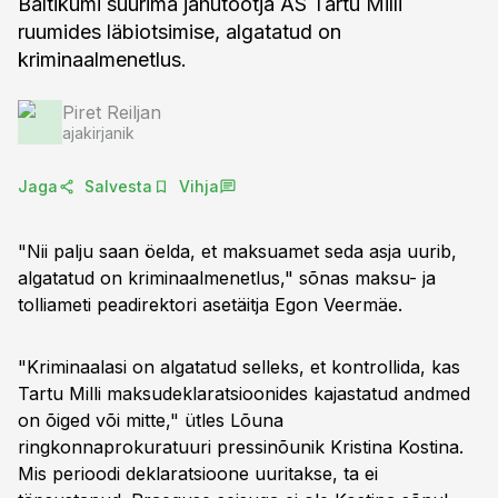
Baltikumi suurima jahutootja AS Tartu Milli
ruumides läbiotsimise, algatatud on
kriminaalmenetlus.
Piret Reiljan
ajakirjanik
Jaga
Salvesta
Vihja
"Nii palju saan öelda, et maksuamet seda asja uurib,
algatatud on kriminaalmenetlus," sõnas maksu- ja
tolliameti peadirektori asetäitja Egon Veermäe.
"Kriminaalasi on algatatud selleks, et kontrollida, kas
Tartu Milli maksudeklaratsioonides kajastatud andmed
on õiged või mitte," ütles Lõuna
ringkonnaprokuratuuri pressinõunik Kristina Kostina.
Mis perioodi deklaratsioone uuritakse, ta ei