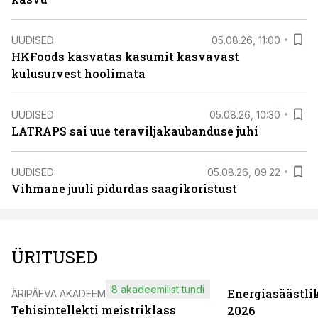
UUDISED
05.08.26, 11:00
HKFoods kasvatas kasumit kasvavast
kulusurvest hoolimata
UUDISED
05.08.26, 10:30
LATRAPS sai uue teraviljakaubanduse juhi
UUDISED
05.08.26, 09:22
Vihmane juuli pidurdas saagikoristust
ÜRITUSED
8 akadeemilist tundi
Energiasäästli
ÄRIPÄEVA AKADEEMIA
Tehisintellekti meistriklass
2026