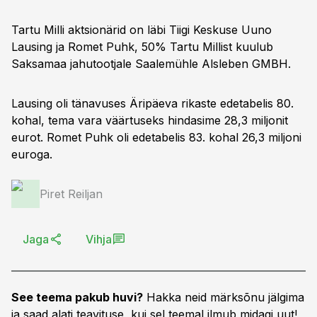
Tartu Milli aktsionärid on läbi Tiigi Keskuse Uuno
Lausing ja Romet Puhk, 50% Tartu Millist kuulub
Saksamaa jahutootjale Saalemühle Alsleben GMBH.
Lausing oli tänavuses Äripäeva rikaste edetabelis 80.
kohal, tema vara väärtuseks hindasime 28,3 miljonit
eurot. Romet Puhk oli edetabelis 83. kohal 26,3 miljoni
euroga.
Piret Reiljan
Jaga
Vihja
See teema pakub huvi?
Hakka neid märksõnu jälgima
ja saad alati teavituse, kui sel teemal ilmub midagi uut!