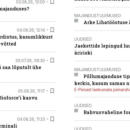
03.08.26, 12:00
umajanduses?
MAJANDUSTULEMUSED
Arke Lihatööstuse 
04.08.26, 12:14
rdistus, kasumlikkust
UUDISED
evõtted
Jaekettide lepingud luub
äririski
29.07.26, 09:30
 saa lõputult ühe
MAJANDUSTULEMUSED
Põllumajanduse tip
kerkis, kasum samas ni
E-Piimast laekumata piimaraha
05.08.26, 11:17
ioforce’i kasvu
UUDISED
Rahvusvaheline fon
04.08.26, 11:23
rminali
UUDISED