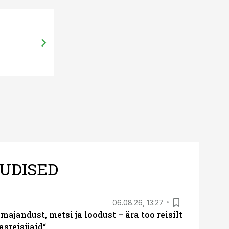
29.10.13, 11:02
Toiduliit kutsub 15. juubelit tähist
UDISED
06.08.26, 13:27
majandust, metsi ja loodust – ära too reisilt
sreisijaid“