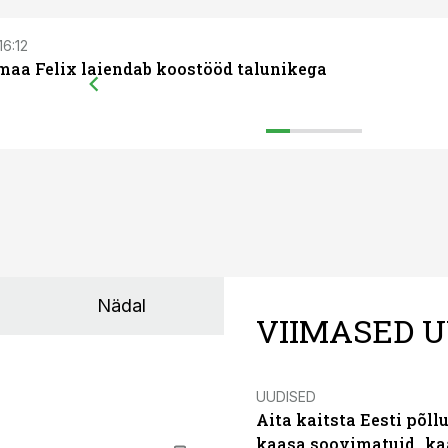
16:12
maa Felix laiendab koostööd talunikega
Nädal
VIIMASED U
UUDISED
Aita kaitsta Eesti põllu
kaasa soovimatuid „kaa