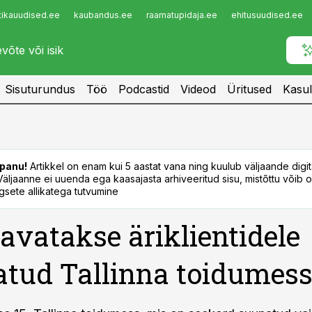
tikauudised.ee
kaubandus.ee
raamatupidaja.ee
ehitusuudised.ee
Infopank
Radar
Sisuturundus
Töö
Podcastid
Videod
Üritused
Kasul
panu!
Artikkel on enam kui 5 aastat vana ning kuulub väljaande digi
. Väljaanne ei uuenda ega kaasajasta arhiveeritud sisu, mistõttu võib ol
sete allikatega tutvumine
avatakse äriklientidele
tud Tallinna toidumes