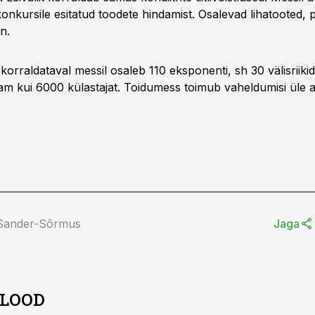
onkursile esitatud toodete hindamist. Osalevad lihatooted, 
n.
rraldataval messil osaleb 110 eksponenti, sh 30 välisriikid
m kui 6000 külastajat. Toidumess toimub vaheldumisi üle a
 Sander-Sõrmus
Jaga
 LOOD