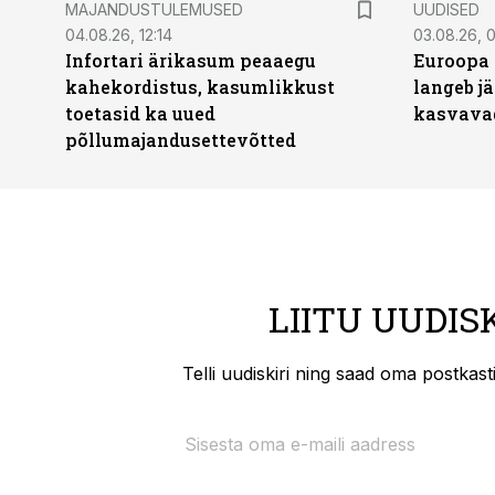
MAJANDUSTULEMUSED
UUDISED
04.08.26, 12:14
03.08.26, 0
Infortari ärikasum peaaegu
Euroopa 
kahekordistus, kasumlikkust
langeb jä
toetasid ka uued
kasvava
põllumajandusettevõtted
LIITU UUDIS
Telli uudiskiri ning saad oma postkas