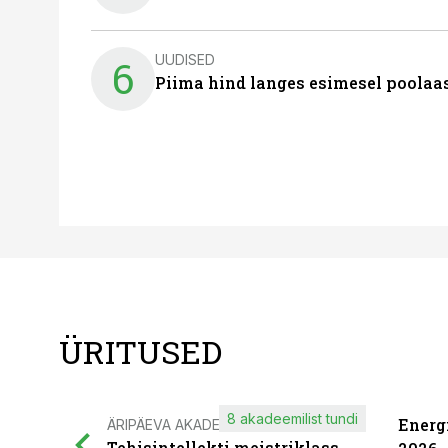
UUDISED
6
Piima hind langes esimesel poolaast
ÜRITUSED
8 akadeemilist tundi
Energ
ÄRIPÄEVA AKADEEMIA
Tehisintellekti meistriklass