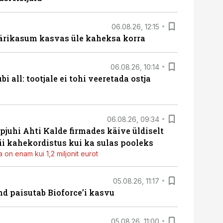
06.08.26, 12:15
ärikasum kasvas üle kaheksa korra
06.08.26, 10:14
i all: tootjale ei tohi veeretada ostja
06.08.26, 09:34
pjuhi Ahti Kalde firmades käive üldiselt
i kahekordistus kui ka sulas pooleks
 on enam kui 1,2 miljonit eurot
05.08.26, 11:17
d paisutab Bioforce’i kasvu
05.08.26, 11:00