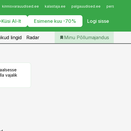
Iseteenindus
kinnisvarauudised.ee
kalastaja.ee
palgauudised.ee
personaliuudi
Telli Põllumajandus
Küsi AI-lt
Esimene kuu -70%
Logi sisse
ikud lingid
Radar
Minu Põllumajandus
taalsesse
la vajalik
s