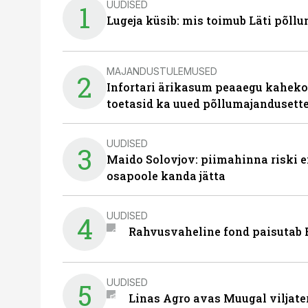
UUDISED
1
Lugeja küsib: mis toimub Läti põll
MAJANDUSTULEMUSED
2
Infortari ärikasum peaaegu kaheko
toetasid ka uued põllumajandusett
UUDISED
3
Maido Solovjov: piimahinna riski ei
osapoole kanda jätta
UUDISED
4
Rahvusvaheline fond paisutab B
UUDISED
5
Linas Agro avas Muugal viljate