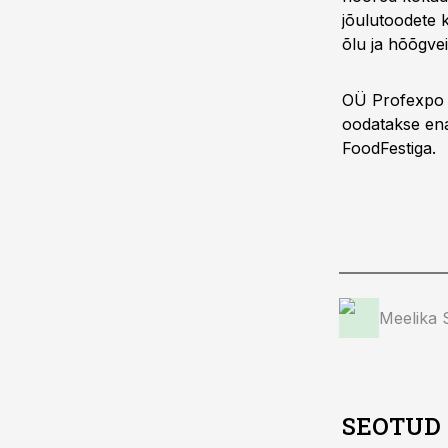
jõulutoodete k
õlu ja hõõgvei
OÜ Profexpo ko
oodatakse ena
FoodFestiga.
Meelika
SEOTUD