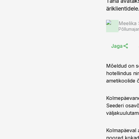
Täna avataks
äriklientidele
Meelika
Põllumaja
Jaga
Mõeldud on se
hotellindus n
ametikoolide 
Kolmepäevane 
Seederi osavõ
väljakuulutam
Kolmapäeval a
noored kokad. 