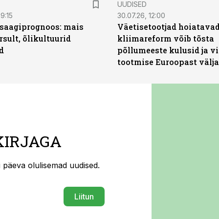
UUDISED
9:15
30.07.26, 12:00
saagiprognoos: mais
Väetisetootjad hoiatavad
rsult, õlikultuurid
kliimareform võib tõsta
d
põllumeeste kulusid ja vi
tootmise Euroopast välja
KIRJAGA
ti päeva olulisemad uudised.
Liitun