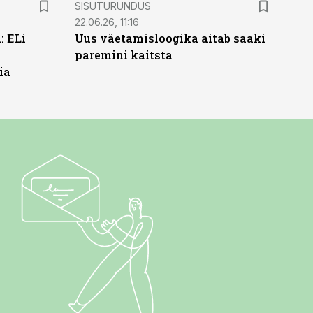
ST
SISUTURUNDUS
22.06.26, 11:16
: ELi
Uus väetamisloogika aitab saaki
paremini kaitsta
ia