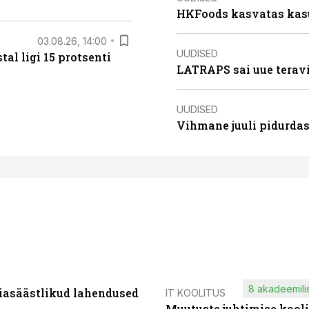
HKFoods kasvatas kas
03.08.26, 14:00
UUDISED
al ligi 15 protsenti
LATRAPS sai uue teravi
UUDISED
Vihmane juuli pidurdas
8 akadeemilis
iasäästlikud lahendused
IT KOOLITUS
Muutuste juhtimise kooli