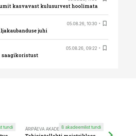
umit kasvavast kulusurvest hoolimata
05.08.26, 10:30
ljakaubanduse juhi
05.08.26, 09:22
 saagikoristust
t tundi
8 akadeemilist tundi
ÄRIPÄEVA AKADEEMIA
IT KOOLIT
tus -
Tehisintellekti meistriklass
Muutuste