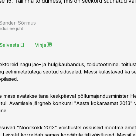
e 15. Tallinna toidumess, mis on seekord suunatud va
.
 Sander-Sõrmus
ndus.ee juht
Salvesta
Vihja
ktoreid nagu jae- ja hulgikaubandus, toidutootmine, toitlust
ing eelnimetatutega seotud sidusalad. Messi külastavad ka s
õpilased.
mess avatakse täna keskpäeval põllumajandusminister Hel
tul. Avamisele järgneb konkursi "Aasta kokaraamat 2013" v
ine.
suvad "Noorkokk 2013" võistlustel oskuseid mõõtma ameti
Leivaliit korraldab samas kondiitrite tiitlivõistlused. Messil 