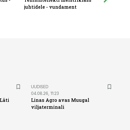
juhtidele - vundament
praktilis
UUDISED
04.08.26, 11:23
Läti
Linas Agro avas Muugal
viljaterminali