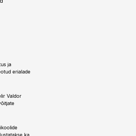
id
us ja
eotud erialade
ir Valdor
õitjate
koolide
alustatakse ka