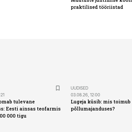
praktilised tööriistad
UUDISED
:21
03.08.26, 12:00
oomab tulevane
Lugeja küsib: mis toimub 
s: Eesti ainsas teofarmis
põllumajanduses?
00 000 tigu