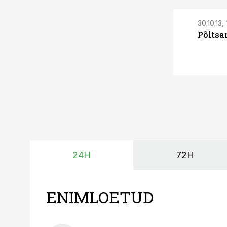
30.10.13, 
Põltsa
24H
72H
ENIMLOETUD