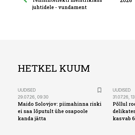
2026
juhtidele - vundament
HETKEL KUUM
UUDISED
UUDISED
29.07.26, 09:30
31.07.26, 13
Maido Solovjov: piimahinna riski
Põllul r
ei saa lõputult ühe osapoole
delikates
kanda jätta
kasvab 6