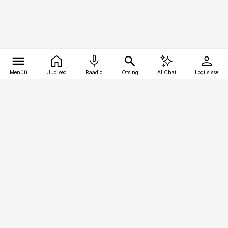
Menüü
Uudised
Raadio
Otsing
AI Chat
Logi sisse
Vana-Lõuna 39/1, 19094 Tallinn
(+372) 667 0111
pollumajandus@pollumajandus.ee
Telli
Reklaam
Firmast
Sisu kasutamisõigused
Ajakirjaniku