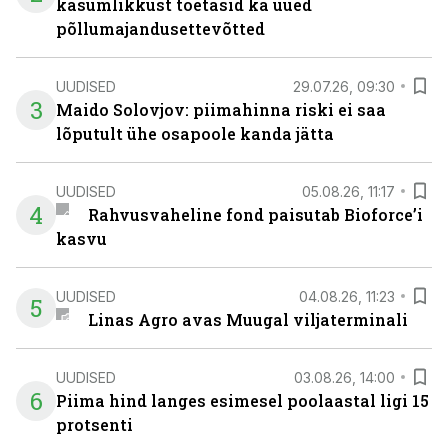
kasumlikkust toetasid ka uued
põllumajandusettevõtted
UUDISED
29.07.26, 09:30
3
Maido Solovjov: piimahinna riski ei saa
lõputult ühe osapoole kanda jätta
UUDISED
05.08.26, 11:17
4
Rahvusvaheline fond paisutab Bioforce’i
kasvu
UUDISED
04.08.26, 11:23
5
Linas Agro avas Muugal viljaterminali
UUDISED
03.08.26, 14:00
6
Piima hind langes esimesel poolaastal ligi 15
protsenti