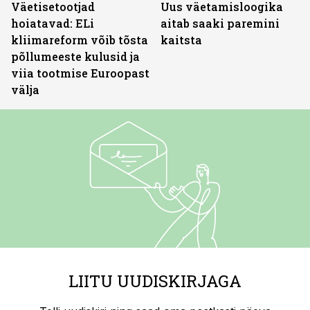
Väetisetootjad
Uus väetamisloogika
hoiatavad: ELi
aitab saaki paremini
kliimareform võib tõsta
kaitsta
põllumeeste kulusid ja
viia tootmise Euroopast
välja
LIITU UUDISKIRJAGA