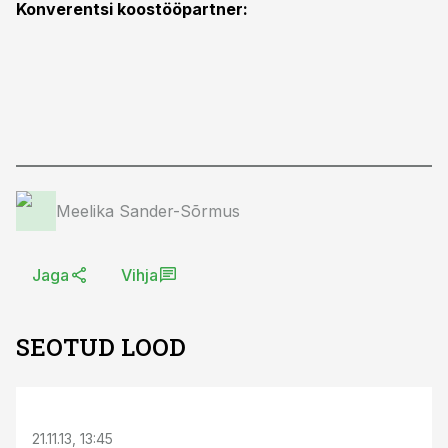
Konverentsi koostööpartner:
Meelika Sander-Sõrmus
Jaga
Vihja
SEOTUD LOOD
S
21.11.13, 13:45