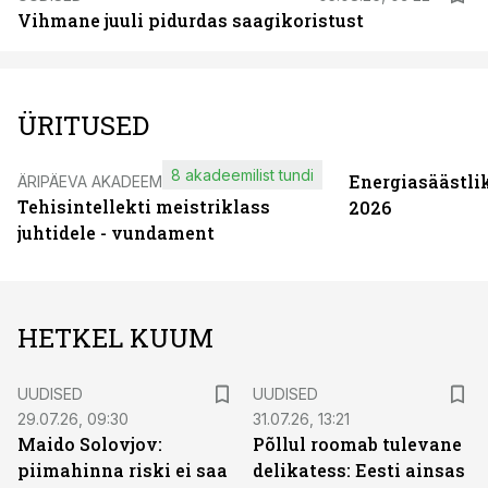
Vihmane juuli pidurdas saagikoristust
ÜRITUSED
8 akadeemilist tundi
Energiasäästli
ÄRIPÄEVA AKADEEMIA
Tehisintellekti meistriklass
2026
juhtidele - vundament
HETKEL KUUM
UUDISED
UUDISED
29.07.26, 09:30
31.07.26, 13:21
Maido Solovjov:
Põllul roomab tulevane
piimahinna riski ei saa
delikatess: Eesti ainsas