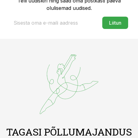
Telli uudiskiri ning saad oma postkasti päeva
olulisemad uudised.
Liitun
TAGASI PÕLLUMAJANDUS