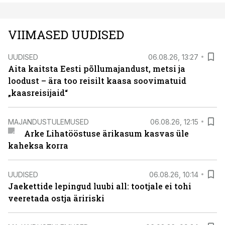
VIIMASED UUDISED
UUDISED
06.08.26, 13:27
Aita kaitsta Eesti põllumajandust, metsi ja
loodust – ära too reisilt kaasa soovimatuid
„kaasreisijaid“
MAJANDUSTULEMUSED
06.08.26, 12:15
Arke Lihatööstuse ärikasum kasvas üle
kaheksa korra
UUDISED
06.08.26, 10:14
Jaekettide lepingud luubi all: tootjale ei tohi
veeretada ostja äririski