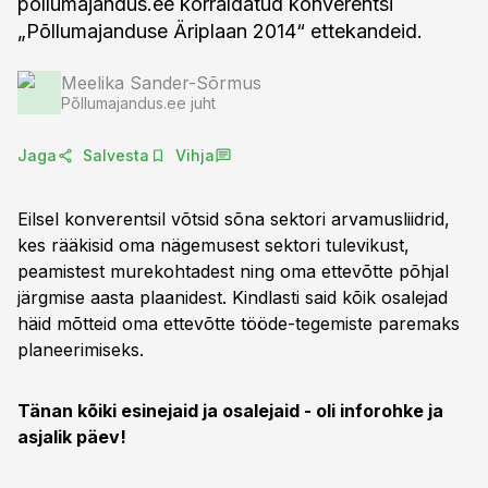
pollumajandus.ee korraldatud konverentsi
„Põllumajanduse Äriplaan 2014“ ettekandeid.
Meelika Sander-Sõrmus
Põllumajandus.ee juht
Jaga
Salvesta
Vihja
Eilsel konverentsil võtsid sõna sektori arvamusliidrid,
kes rääkisid oma nägemusest sektori tulevikust,
peamistest murekohtadest ning oma ettevõtte põhjal
järgmise aasta plaanidest. Kindlasti said kõik osalejad
häid mõtteid oma ettevõtte tööde-tegemiste paremaks
planeerimiseks.
Tänan kõiki esinejaid ja osalejaid - oli inforohke ja
asjalik päev!