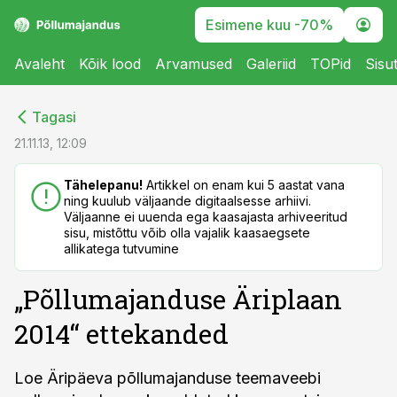
Esimene kuu -70%
Avaleht
Kõik lood
Arvamused
Galeriid
TOPid
Sisu
cebook
cebook
Tagasi
Twitter)
Twitter)
21.11.13, 12:09
kedIn
kedIn
Tähelepanu!
Artikkel on enam kui 5 aastat vana
ning kuulub väljaande digitaalsesse arhiivi.
ail
ail
Väljaanne ei uuenda ega kaasajasta arhiveeritud
sisu, mistõttu võib olla vajalik kaasaegsete
k
k
allikatega tutvumine
„Põllumajanduse Äriplaan
2014“ ettekanded
Loe Äripäeva põllumajanduse teemaveebi