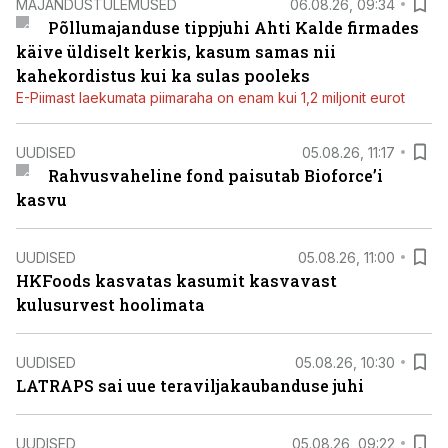
MAJANDUSTULEMUSED
06.08.26, 09:34
Põllumajanduse tippjuhi Ahti Kalde firmades
käive üldiselt kerkis, kasum samas nii
kahekordistus kui ka sulas pooleks
E-Piimast laekumata piimaraha on enam kui 1,2 miljonit eurot
UUDISED
05.08.26, 11:17
Rahvusvaheline fond paisutab Bioforce’i
kasvu
UUDISED
05.08.26, 11:00
HKFoods kasvatas kasumit kasvavast
kulusurvest hoolimata
UUDISED
05.08.26, 10:30
LATRAPS sai uue teraviljakaubanduse juhi
UUDISED
05.08.26, 09:22