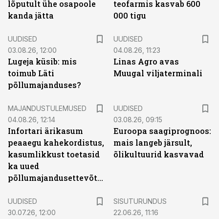
lõputult ühe osapoole
teofarmis kasvab 600
kanda jätta
000 tigu
UUDISED
UUDISED
03.08.26, 12:00
04.08.26, 11:23
Lugeja küsib: mis
Linas Agro avas
toimub Läti
Muugal viljaterminali
põllumajanduses?
MAJANDUSTULEMUSED
UUDISED
04.08.26, 12:14
03.08.26, 09:15
Infortari ärikasum
Euroopa saagiprognoos:
peaaegu kahekordistus,
mais langeb järsult,
kasumlikkust toetasid
õlikultuurid kasvavad
ka uued
põllumajandusettevõtted
ST
UUDISED
SISUTURUNDUS
30.07.26, 12:00
22.06.26, 11:16