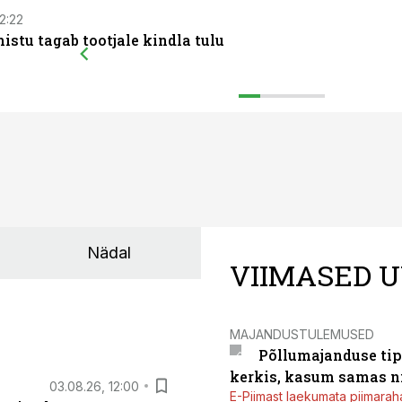
12:22
istu tagab tootjale kindla tulu
Nädal
VIIMASED U
MAJANDUSTULEMUSED
Põllumajanduse tip
kerkis, kasum samas ni
03.08.26, 12:00
E-Piimast laekumata piimaraha