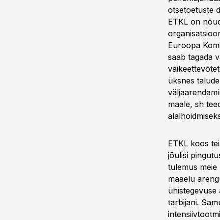
otsetoetuste 
ETKL on nõudn
organisatsioo
Euroopa Komisj
saab tagada v
väikeettevõtet
üksnes talude 
väljaarendami
maale, sh tee
alalhoidmiseks
ETKL koos tei
jõulisi pingu
tulemus meie 
maaelu arengu
ühistegevuse 
tarbijani. Sa
intensiivtootm