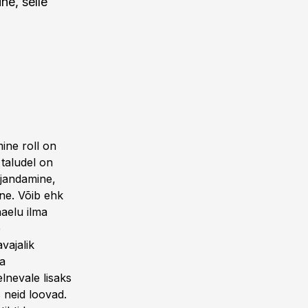
ne, selle
ine roll on
 taludel on
ajandamine,
ne. Võib ehk
aelu ilma
e
vajalik
ja
lnevale lisaks
s neid loovad.