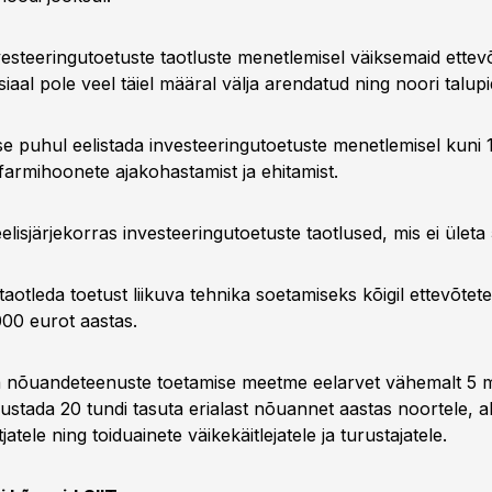
vesteeringutoetuste taotluste menetlemisel väiksemaid ettevõt
iaal pole veel täiel määral välja arendatud ning noori talupi
se puhul eelistada investeeringutoetuste menetlemisel kuni 
farmihoonete ajakohastamist ja ehitamist.
lisjärjekorras investeeringutoetuste taotlused, mis ei ület
aotleda toetust liikuva tehnika soetamiseks kõigil ettevõtetel
000 eurot aastas.
nõuandeteenuste toetamise meetme eelarvet vähemalt 5 mi
lustada 20 tundi tasuta erialast nõuannet aastas noortele, al
jatele ning toiduainete väikekäitlejatele ja turustajatele.