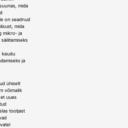
 suunas, mida
ud
ale on seadnud
lisust, mida
g mikro- ja
säilitamiseks
e kaudu
ndamiseks ja
ud ühiselt
m võimalik
 et uues
tud
las tootjast
vad
vatel