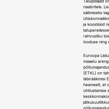
Talupidajad on
naabritele. Li
säilimiseks ta
ühiskonnaliik
ja koostööd n
taluperedesse.
rahvusliku to
looduse ning 
Euroopa Liidu 
maaelu arengu
põllumajandus
(ETKL) on tähe
läbirääkimisi 
heameelt, et 
ühtlustamise s
keskkonnakom
jätkusuutlikk
põllumajandus