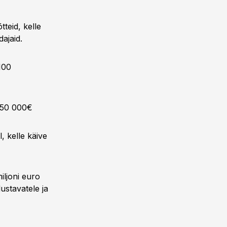
teid, kelle
dajaid.
100
a 50 000€
, kelle käive
ljoni euro
ustavatele ja