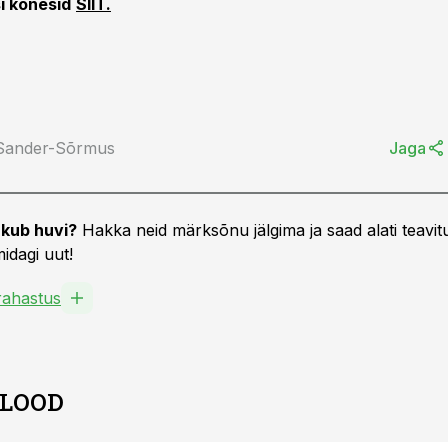
i kõnesid
SIIT.
 Sander-Sõrmus
Jaga
kub huvi?
Hakka neid märksõnu jälgima ja saad alati teavitu
idagi uut!
ahastus
 LOOD