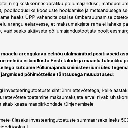
itel ning keskkonnasõbraliku põllumajanduse, mahepõllum
poollooduslike koosluste hooldamise ja metsandusega se
idame heaks ÜPP vahendite osalise ümbersuunamise otseto
elu arengu eelarvesse, et maksumaksjate raha ei läheks pas
 vaid saaks aktiivsete põllumajandustootjate poolt eesmärg
maaelu arengukava eelnõu ülalmainitud positiivseid as
nane eelnõu ei kindlusta Eesti talude ja maaelu tulevikku p
sellega kutsume Põllumajandusministeeriumi üles tegem
järgmised põhimõttelise tähtsusega muudatused:
õigi investeeringutoetuste sihtrühm ettevõtetega, kelle aastak
rettevõtete toetamine maksumaksjate arvel riivab ühiskon
ja aitab kaasa maapiirkondade tühjenemisele.
mete-üleseks investeeringutoetuste summaarseks laeks 5
oodi jooksul.