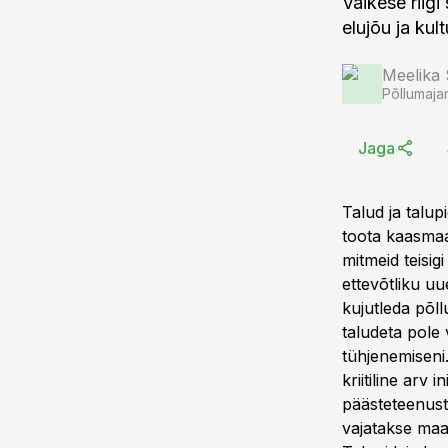
Väikese riigi
elujõu ja kul
Meelika
Põllumaja
Jaga
Talud ja talu
toota kaasmaal
mitmeid teisi
ettevõtliku u
kujutleda põl
taludeta pole
tühjenemiseni.
kriitiline arv 
päästeteenust
vajatakse maal