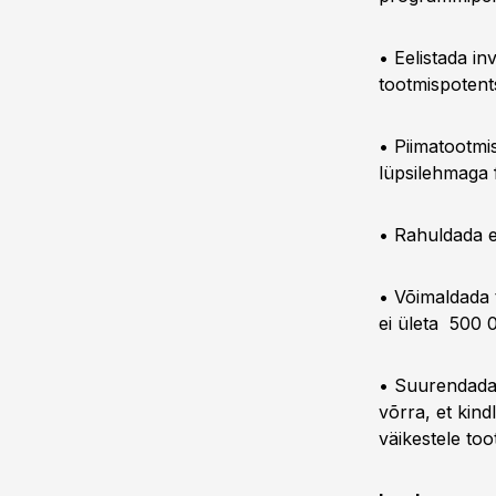
• Eelistada in
tootmispotents
• Piimatootmi
lüpsilehmaga 
• Rahuldada ee
• Võimaldada t
ei ületa 500 
• Suurendada 
võrra, et kind
väikestele toot