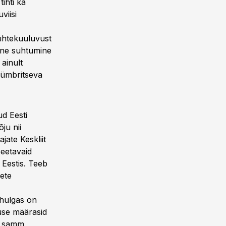
ihti ka
viisi
 ühtekuuluvust
vne suhtumine
 ainult
 ümbritseva
ud Eesti
ju nii
ate Keskliit
peetavaid
 Eestis. Teeb
mete
hulgas on
use määrasid
on samm