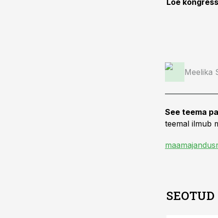
Loe kongress
Meelika
See teema pa
teemal ilmub m
maamajandusr
SEOTUD