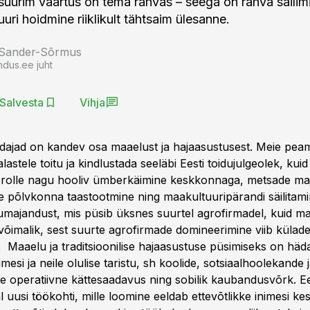
 suurim väärtus on tema rahvas – seega on rahva säilimi
tuuri hoidmine riiklikult tähtsaim ülesanne.
 Sander-Sõrmus
ndus.ee juht
Salvesta
Vihja
pidajad on kandev osa maaelust ja hajaasustusest. Meie peam
astele toitu ja kindlustada seeläbi Eesti toidujulgeolek, kuid
gi rolle nagu hooliv ümberkäimine keskkonnaga, metsade m
ue põlvkonna taastootmine ning maakultuuripärandi säilitami
lumajandust, mis püsib üksnes suurtel agrofirmadel, kuid ma
 võimalik, sest suurte agrofirmade domineerimine viib külad
 Maaelu ja traditsioonilise hajaasustuse püsimiseks on häda
inimesi ja neile olulise taristu, sh koolide, sotsiaalhoolekande 
e operatiivne kättesaadavus ning sobilik kaubandusvõrk. Ee
 uusi töökohti, mille loomine eeldab ettevõtlikke inimesi ke