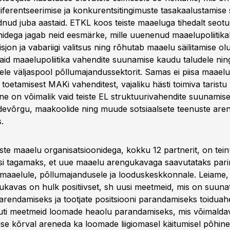
diferentseerimise ja konkurentsitingimuste tasakaalustamise
ud juba aastaid. ETKL koos teiste maaeluga tihedalt seot
nidega jagab neid eesmärke, mille uuenenud maaelupoliitik
on ja vabariigi valitsus ning rõhutab maaelu säilitamise olu
aid maaelupoliitika vahendite suunamise kaudu taludele nin
ele väljaspool põllumajandussektorit. Samas ei piisa maaelu 
toetamisest MAKi vahenditest, vajaliku hästi toimiva taristu
ne on võimalik vaid teiste EL struktuurivahendite suunamis
devõrgu, maakoolide ning muude sotsiaalsete teenuste are
.
ste maaelu organisatsioonidega, kokku 12 partnerit, on tein
tusi tagamaks, et uue maaelu arengukavaga saavutataks pari
maaelule, põllumajandusele ja looduskeskkonnale. Leiame,
kavas on hulk positiivset, sh uusi meetmeid, mis on suuna
arendamiseks ja tootjate positsiooni parandamiseks toiduahe
muti meetmeid loomade heaolu parandamiseks, mis võimalda
ise kõrval areneda ka loomade liigiomasel käitumisel põhine