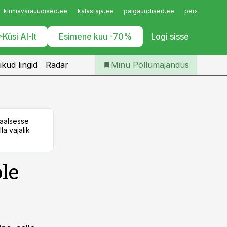
Iseteenindus
kinnisvarauudised.ee
kalastaja.ee
palgauudised.ee
personaliuudi
Telli Põllumajandus
Küsi AI-lt
Esimene kuu -70%
Logi sisse
ikud lingid
Radar
Minu Põllumajandus
taalsesse
la vajalik
le