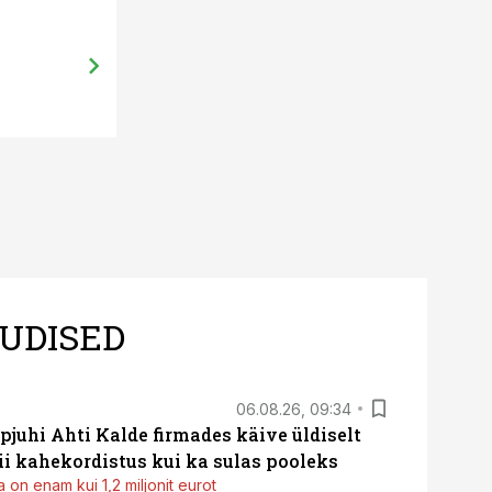
27.11.13, 21:09
Toetus hooldusraiete tegemiseks s
metsamajandamist
UDISED
06.08.26, 09:34
pjuhi Ahti Kalde firmades käive üldiselt
i kahekordistus kui ka sulas pooleks
 on enam kui 1,2 miljonit eurot