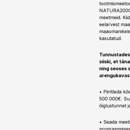
tootmismeetod
NATURA2000, 
meetmeid. Ki
eelarvest maa
maaomanikele,
kasutatud.
Tunnustades 
siiski, et tä
ning seoses 
arengukavas 
• Piiritleda k
500 000€. Suu
õiglustunnet 
• Seada meet
programmiperi