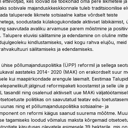
 ettevõtjad, kes loovad ise töökohad oma pere liikmetele ja t
saks sobivale majanduskkeskkonnale tuleb traditsioonilise elu
gada taluperede liikmete sotsiaalne kaitse võrdselt teiste
metega, soodustada külakogukondade aktiivset läbikäimist,
ing saavutada avaliku arvamuse parem mõistmine ja positii
 Talupere eluviisi säilitamine ja edendamine on oluline mitte
idujulgeoleku kindlustamiseks, vaid kogu rahva elujõu, meid
rahvakultuuri säilitamiseks ja edendamiseks.
ühise põllumajanduspoliitika (ÜPP) reformil ja sellega seot
kaval aastateks 2014- 2020 (MAK) on erakordselt suur mõ
ele kui maapiirkondade arengule laiemalt. Eestimaa Talupidaj
lepanelikult jälginud reformipaketi koostamist ja selle üle 
EL tasandil ning osalenud aktiivselt uue MAKi väljatöötamisel
otsetoetuste poliitikas on saavutatud teatav edu toetustase
uunas ning et põllumajanduspoliitika sotsiaalne- ja
ponent on reformi käigus saanud suurema mõõtme. Muu
use tagamiseks loodud võimalus maksta kõrgemaid otsetoet
tootjate käsutuses olevatele esimesele 39 hektarile, mis 