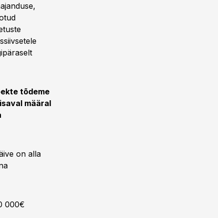
ajanduse,
otud
etuste
siivsetele
ipäraselt
pekte tõdeme
iisaval määral
a
äive on alla
na
00 000€