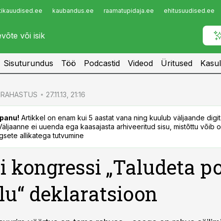
tikauudised.ee
kaubandus.ee
raamatupidaja.ee
ehitusuudised.ee
Infopank
Radar
Sisuturundus
Töö
Podcastid
Videod
Üritused
Kasul
RAHASTUS
27.11.13, 21:16
panu!
Artikkel on enam kui 5 aastat vana ning kuulub väljaande digi
. Väljaanne ei uuenda ega kaasajasta arhiveeritud sisu, mistõttu võib ol
sete allikatega tutvumine
 kongressi „Taludeta po
u“ deklaratsioon