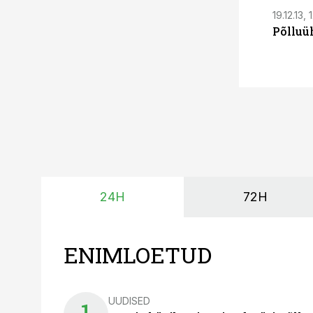
19.12.13, 
Põlluüh
24H
72H
ENIMLOETUD
UUDISED