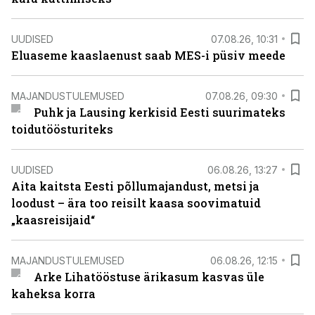
UUDISED
07.08.26, 10:31
Eluaseme kaaslaenust saab MES-i püsiv meede
MAJANDUSTULEMUSED
07.08.26, 09:30
Puhk ja Lausing kerkisid Eesti suurimateks
toidutöösturiteks
UUDISED
06.08.26, 13:27
Aita kaitsta Eesti põllumajandust, metsi ja
loodust – ära too reisilt kaasa soovimatuid
„kaasreisijaid“
MAJANDUSTULEMUSED
06.08.26, 12:15
Arke Lihatööstuse ärikasum kasvas üle
kaheksa korra