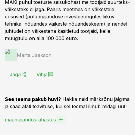
MAKi puhul toetuste seisukohast me tootjaid suurteks-
väikesteks ei jaga. Paaris meetmes on väikestele
erisused (põllumajanduse investeeringutes liikuv
tehnika, nõuandes väikeste nõuandeskeem) ja nendel
juhtudel on väikestena käsitletud tootjaid, kelle
müügitulu on alla 100 000 euro.
Marta Jaakson
Jaga
Vihja
See teema pakub huvi?
Hakka neid märksõnu jälgima
ja saad alati teavituse, kui sel teemal ilmub midagi uut!
maamajandusrahastus