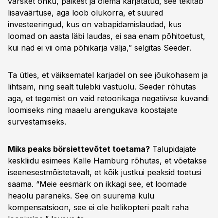
värsket õhku, päikest ja olema karjatatud, see tekitab
lisaväärtuse, aga loob olukorra, et suured
investeeringud, kus on vabapidamislaudad, kus
loomad on aasta läbi laudas, ei saa enam põhitoetust,
kui nad ei vii oma põhikarja välja,” selgitas Seeder.
Ta ütles, et väiksematel karjadel on see jõukohasem ja
lihtsam, ning sealt tulebki vastuolu. Seeder rõhutas
aga, et tegemist on vaid retoorikaga negatiivse kuvandi
loomiseks ning maaelu arengukava koostajate
survestamiseks.
Miks peaks börsiettevõtet toetama?
Talupidajate
keskliidu esimees Kalle Hamburg rõhutas, et võetakse
iseenesestmõistetavalt, et kõik justkui peaksid toetusi
saama. “Meie eesmärk on ikkagi see, et loomade
heaolu paraneks. See on suurema kulu
kompensatsioon, see ei ole helikopteri pealt raha