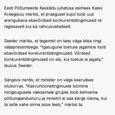
Eesti Põllumeeste Keskliidu juhatuse esimees Kalev
Kreegipuu märkis, et praegusel kujul loob uus
arengukava ebavõrdsed konkurentsitingimused nii
riigisiseselt kui ka rahvusvaheliselt.
Seeder märkis, et tegemist on taas väga kitsa ringi
väljapressimisega. “Igasugune toetuse jagamine loob
ebavõrdsed konkurentsitingimused. Võrdsed
konkurentsitingimused on siis, kui toetusi ei jagata,”
lausus Seeder.
Särgava nentis, et minister on väga keerulises
olukorras. “Kasvuhoonetingimuste loomine
mingisugusele väiksemale grupile loob kehvema
põllumajandusturu ja ministril ei saa kerge olema, kui
ta selle vahe sinna sisse teeb,” märkis ta.