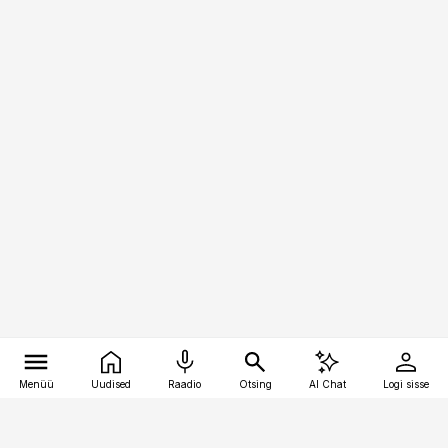
Menüü
Uudised
Raadio
Otsing
AI Chat
Logi sisse