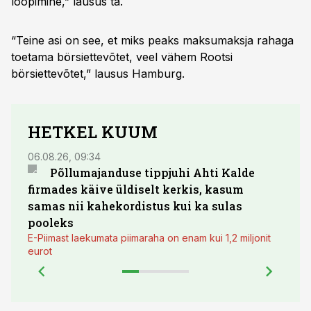
loopimine,” lausus ta.
“Teine asi on see, et miks peaks maksumaksja rahaga
toetama börsiettevõtet, veel vähem Rootsi
börsiettevõtet,” lausus Hamburg.
HETKEL KUUM
06.08.26, 09:34
03.08.
Põllumajanduse tippjuhi Ahti Kalde
Luge
firmades käive üldiselt kerkis, kasum
põll
samas nii kahekordistus kui ka sulas
pooleks
E-Piimast laekumata piimaraha on enam kui 1,2 miljonit
eurot