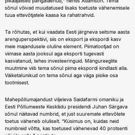
pikaajalised pangalaenud,” nentis Adamson. Tema
sõnul võivad muudatused lisaks toetuste vähenemisele
tuua ettevõtjatele kaasa ka rahatrahvid.
Ta rõhutas, et kui vaadata Eesti järgneva seitsme aasta
arenguperspektiivi, siis on eksport ja ekspordi kasv
meie majandusele oluline element. Piimatootjad on
viimase aasta jooksul aga eksporti tugevasti
kasvatanud, tehes investeeringuid. Mängureeglite
muutmine viib tema sõnul piima ekspordi kindlasti alla.
Väiketalunikud on tema sõnul aga väga pisike osa
tootmisest.
Mahepõllumajandust viljeleva Saidafarmi omaniku ja
Eesti Põllumeeste Keskliidu presidendi ­Juhan Särgava
sõnul näitavad numbrid, et just suuremate ettevõtete
toetus väheneb oluliselt. “Küsimus on, kuidas neid
numbreid võtta, kas toetused vähenevad 40 protsenti