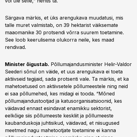
või üle selle,” nentis ta.
Särgava märkis, et üks arengukava muudatusi, mis
talle muret valmistab, on 39 hektarist väiksemate
maaomanike 30 protsendi võrra suurem toetamine.
See loob keerulisema olukorra neile, kes maad
rendivad.
Minister õigustab.
Põllumajandusminister Helir-Valdor
Seederi sõnul on väide, et uus arengukava ei toeta
aktiivseid tegijaid, sada protsenti vale. Ta märkis, et ka
mahetoetused on aktiivsetele põllumeestele ning neid
ei saa põllumehed, kes midagi ei tooda. “Mõned
põllumajandustootjad ja katusorganisatsioonid, kes
väidavad ennast esindavat enamikku sektorist,
eelkõige siis põllumeeste keskliit ja põllumeeste
kaubanduskoja juhtisikud, väidavad, et niisugused
meetmed nagu mahetootjate toetamine ei kanna