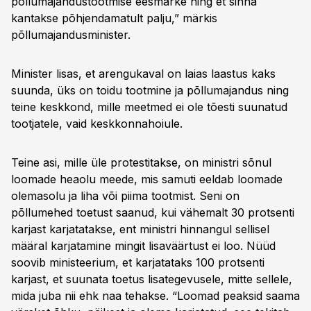
põllumajandustootmise eesmärke ning et sinna
kantakse põhjendamatult palju,” märkis
põllumajandusminister.
Minister lisas, et arengukaval on laias laastus kaks
suunda, üks on toidu tootmine ja põllumajandus ning
teine keskkond, mille meetmed ei ole tõesti suunatud
tootjatele, vaid keskkonnahoiule.
Teine asi, mille üle protestitakse, on ministri sõnul
loomade heaolu meede, mis samuti eeldab loomade
olemasolu ja liha või piima tootmist. Seni on
põllumehed toetust saanud, kui vähemalt 30 protsenti
karjast karjatatakse, ent ministri hinnangul sellisel
määral karjatamine mingit lisaväärtust ei loo. Nüüd
soovib ministeerium, et karjatataks 100 protsenti
karjast, et suunata toetus lisategevusele, mitte sellele,
mida juba nii ehk naa tehakse. “Loomad peaksid saama