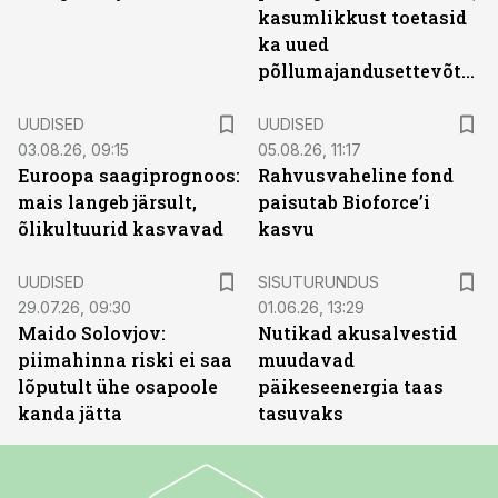
kasumlikkust toetasid
ka uued
põllumajandusettevõtted
UUDISED
UUDISED
03.08.26, 09:15
05.08.26, 11:17
Euroopa saagiprognoos:
Rahvusvaheline fond
mais langeb järsult,
paisutab Bioforce’i
õlikultuurid kasvavad
kasvu
ST
UUDISED
SISUTURUNDUS
29.07.26, 09:30
01.06.26, 13:29
Maido Solovjov:
Nutikad akusalvestid
piimahinna riski ei saa
muudavad
lõputult ühe osapoole
päikeseenergia taas
kanda jätta
tasuvaks