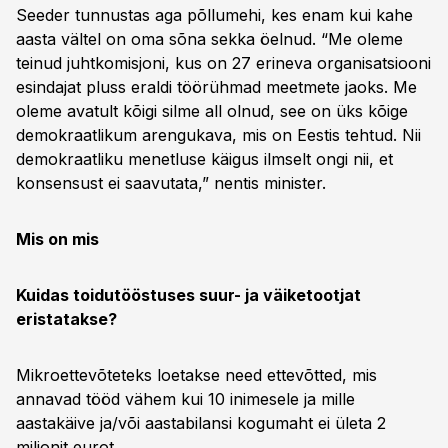
Seeder tunnustas aga põllumehi, kes enam kui kahe
aasta vältel on oma sõna sekka öelnud. “Me oleme
teinud juhtkomisjoni, kus on 27 erineva organisatsiooni
esindajat pluss eraldi töörühmad meetmete jaoks. Me
oleme avatult kõigi silme all olnud, see on üks kõige
demokraatlikum arengukava, mis on Eestis tehtud. Nii
demokraatliku menetluse käigus ilmselt ongi nii, et
konsensust ei saavutata,” nentis minister.
Mis on mis
Kuidas toidutööstuses suur- ja väiketootjat
eristatakse?
Mikroettevõteteks loetakse need ettevõtted, mis
annavad tööd vähem kui 10 inimesele ja mille
aastakäive ja/või aastabilansi kogumaht ei ületa 2
miljonit eurot.