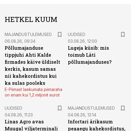
HETKEL KUUM
MAJANDUSTULEMUSED
UUDISED
06.08.26, 09:34
03.08.26, 12:00
Põllumajanduse
Lugeja küsib: mis
tippjuhi Ahti Kalde
toimub Läti
firmades käive üldiselt
põllumajanduses?
kerkis, kasum samas
nii kahekordistus kui
ka sulas pooleks
E-Piimast laekumata piimaraha
on enam kui 1,2 miljonit eurot
UUDISED
MAJANDUSTULEMUSED
04.08.26, 11:23
04.08.26, 12:14
Linas Agro avas
Infortari ärikasum
Muugal viljaterminali
peaaegu kahekordistus,