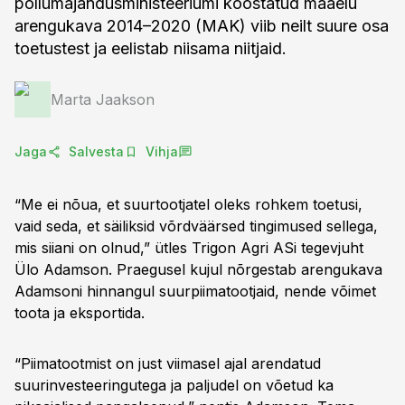
põllumajandusministeeriumi koostatud maaelu
arengukava 2014–2020 (MAK) viib neilt suure osa
toetustest ja ­eelistab niisama niitjaid.
Marta Jaakson
Jaga
Salvesta
Vihja
“Me ei nõua, et suurtootjatel oleks rohkem toetusi,
vaid seda, et säiliksid võrdväärsed tingimused sellega,
mis siiani on olnud,” ütles Trigon Agri ASi tegevjuht
Ülo Adamson. Praegusel kujul nõrgestab arengukava
Adamsoni hinnangul suurpiimatootjaid, nende võimet
toota ja eksportida.
“Piimatootmist on just viimasel ajal arendatud
suurinvesteeringutega ja paljudel on võetud ka