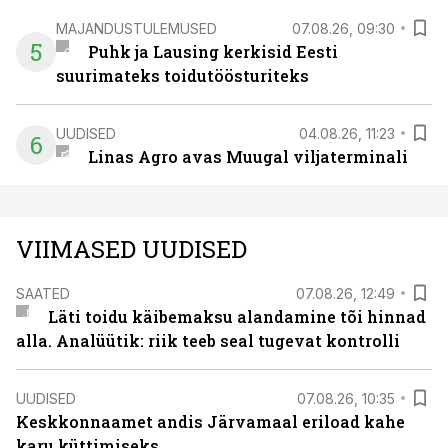
MAJANDUSTULEMUSED
07.08.26, 09:30
5
Puhk ja Lausing kerkisid Eesti
suurimateks toidutöösturiteks
UUDISED
04.08.26, 11:23
6
Linas Agro avas Muugal viljaterminali
VIIMASED UUDISED
SAATED
07.08.26, 12:49
Läti toidu käibemaksu alandamine tõi hinnad
alla. Analüütik: riik teeb seal tugevat kontrolli
UUDISED
07.08.26, 10:35
Keskkonnaamet andis Järvamaal eriload kahe
karu küttimiseks