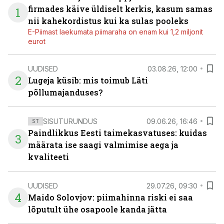
firmades käive üldiselt kerkis, kasum samas
1
nii kahekordistus kui ka sulas pooleks
E-Piimast laekumata piimaraha on enam kui 1,2 miljonit
eurot
UUDISED
03.08.26, 12:00
2
Lugeja küsib: mis toimub Läti
põllumajanduses?
SISUTURUNDUS
09.06.26, 16:46
ST
Paindlikkus Eesti taimekasvatuses: kuidas
3
määrata ise saagi valmimise aega ja
kvaliteeti
UUDISED
29.07.26, 09:30
4
Maido Solovjov: piimahinna riski ei saa
lõputult ühe osapoole kanda jätta