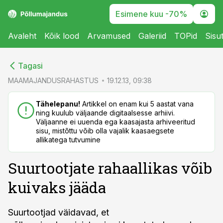
Esimene kuu -70%
Avaleht
Kõik lood
Arvamused
Galeriid
TOPid
Sisu
cebook
cebook
Tagasi
Twitter)
Twitter)
MAAMAJANDUSRAHASTUS
19.12.13, 09:38
kedIn
kedIn
Tähelepanu!
Artikkel on enam kui 5 aastat vana
ning kuulub väljaande digitaalsesse arhiivi.
ail
ail
Väljaanne ei uuenda ega kaasajasta arhiveeritud
sisu, mistõttu võib olla vajalik kaasaegsete
k
k
allikatega tutvumine
Suurtootjate rahaallikas võib
kuivaks jääda
Suurtootjad väidavad, et