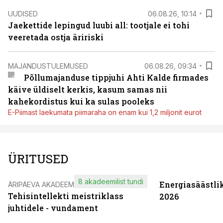
UUDISED
06.08.26, 10:14
Jaekettide lepingud luubi all: tootjale ei tohi
veeretada ostja äririski
MAJANDUSTULEMUSED
06.08.26, 09:34
Põllumajanduse tippjuhi Ahti Kalde firmades
käive üldiselt kerkis, kasum samas nii
kahekordistus kui ka sulas pooleks
E-Piimast laekumata piimaraha on enam kui 1,2 miljonit eurot
ÜRITUSED
8 akadeemilist tundi
Energiasäästli
ÄRIPÄEVA AKADEEMIA
Tehisintellekti meistriklass
2026
juhtidele - vundament