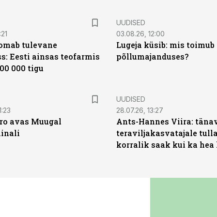
UUDISED
:21
03.08.26, 12:00
oomab tulevane
Lugeja küsib: mis toimub 
s: Eesti ainsas teofarmis
põllumajanduses?
00 000 tigu
UUDISED
1:23
28.07.26, 13:27
ro avas Muugal
Ants-Hannes Viira: täna
inali
teraviljakasvatajale tulla
korralik saak kui ka hea