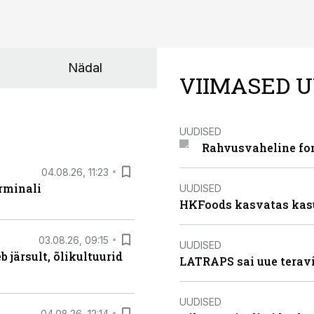
Nädal
VIIMASED U
UUDISED
Rahvusvaheline fon
04.08.26, 11:23
rminali
UUDISED
HKFoods kasvatas kas
03.08.26, 09:15
UUDISED
järsult, õlikultuurid
LATRAPS sai uue teravi
UUDISED
04.08.26, 12:14