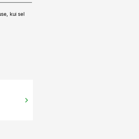
se, kui sel
27.12.13, 23:11
Andi Saagpakk: Venemaa nõuded o