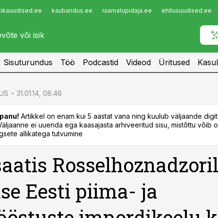
tikauudised.ee
kaubandus.ee
raamatupidaja.ee
ehitusuudised.ee
Infopank
Radar
Sisuturundus
Töö
Podcastid
Videod
Üritused
Kasul
US
31.01.14, 08:46
panu!
Artikkel on enam kui 5 aastat vana ning kuulub väljaande digi
. Väljaanne ei uuenda ega kaasajasta arhiveeritud sisu, mistõttu võib ol
sete allikatega tutvumine
aatis Rosselhoznadzori
se Eesti piima- ja
ööstuste impordikeelu 