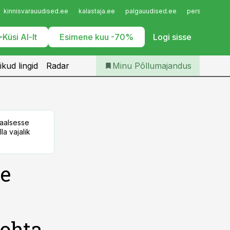
Iseteenindus
kinnisvarauudised.ee
kalastaja.ee
palgauudised.ee
personaliuudi
Telli Põllumajandus
Küsi AI-lt
Esimene kuu -70%
Logi sisse
ikud lingid
Radar
Minu Põllumajandus
taalsesse
la vajalik
le
kohta