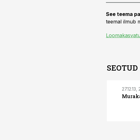
See teema pa
teemal ilmub m
Loomakasvat
SEOTUD
27.12.13,
Muraka