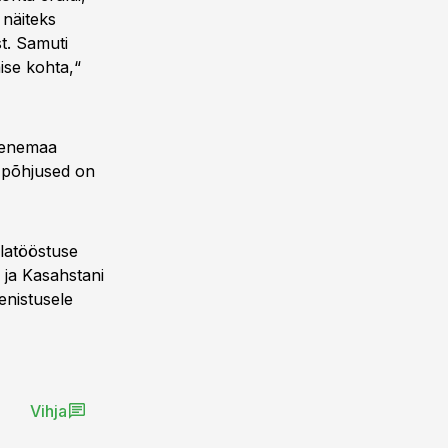
 näiteks
t. Samuti
mise kohta,“
 Venemaa
u põhjused on
alatööstuse
 ja Kasahstani
enistusele
Vihja