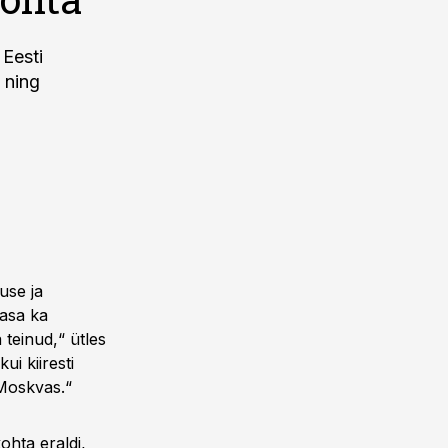
 Eesti
 ning
use ja
aasa ka
 teinud,“ ütles
ui kiiresti
 Moskvas.“
ohta eraldi,