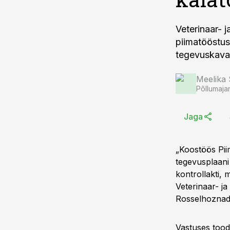
Veterinaar- j
piimatööstus
tegevuskava 
Meelika
Põllumaja
Jaga
„Koostöös Pii
tegevusplaani
kontrollakti, 
Veterinaar- ja
Rosselhoznadz
Vastuses toodi