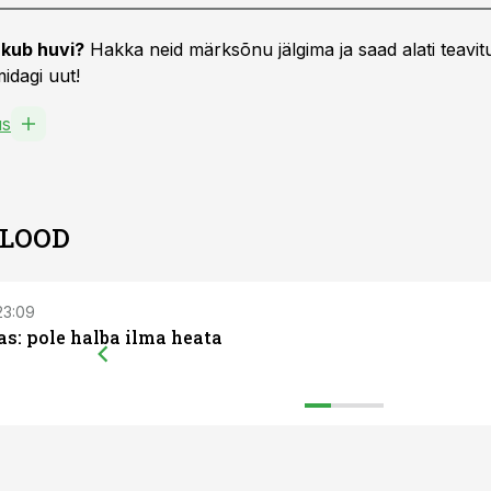
kub huvi?
Hakka neid märksõnu jälgima ja saad alati teavitu
idagi uut!
us
 LOOD
 23:09
s: pole halba ilma heata