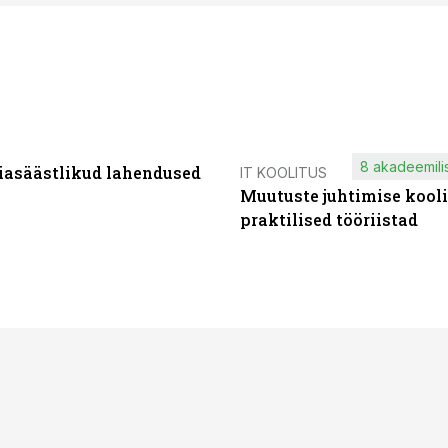
8 akadeemilis
iasäästlikud lahendused
IT KOOLITUS
Muutuste juhtimise kooli
praktilised tööriistad