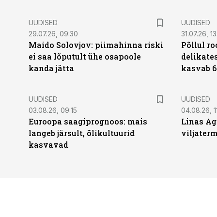
UUDISED
UUDISED
29.07.26, 09:30
31.07.26, 13
Maido Solovjov: piimahinna riski
Põllul r
ei saa lõputult ühe osapoole
delikates
kanda jätta
kasvab 6
UUDISED
UUDISED
03.08.26, 09:15
04.08.26, 1
Euroopa saagiprognoos: mais
Linas Ag
langeb järsult, õlikultuurid
viljaterm
kasvavad