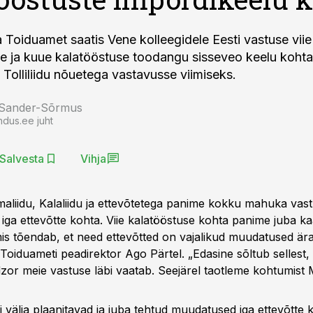
a Toiduamet saatis Vene kolleegidele Eesti vastuse viie
e ja kuue kalatööstuse toodangu sisseveo keelu kohta
Tolliliidu nõuetega vastavusse viimiseks.
 Sander-Sõrmus
ndus.ee juht
Salvesta
Vihja
maliidu, Kalaliidu ja ettevõtetega panime kokku mahuka vast
 iga ettevõtte kohta. Viie kalatööstuse kohta panime juba k
mis tõendab, et need ettevõtted on vajalikud muudatused ära
 Toiduameti peadirektor Ago Pärtel. „Edasine sõltub sellest, k
or meie vastuse läbi vaatab. Seejärel taotleme kohtumist
 välja plaanitavad ja juba tehtud muudatused iga ettevõtte k