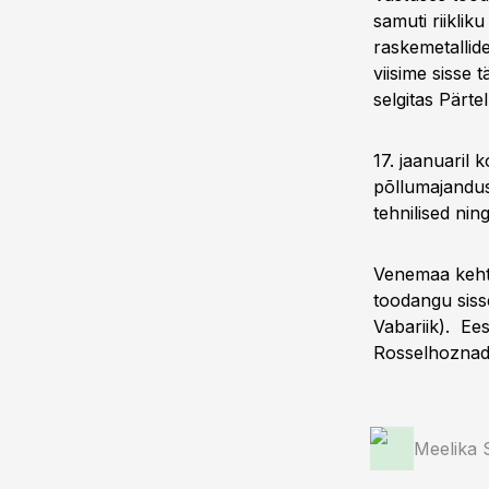
samuti riiklik
raskemetallid
viisime sisse 
selgitas Pärtel
17. jaanuaril
põllumajandusm
tehnilised ni
Venemaa kehtes
toodangu sisse
Vabariik). Ee
Rosselhoznadz
Meelika