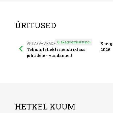
ÜRITUSED
8 akadeemilist tundi
Energ
ÄRIPÄEVA AKADEEMIA
Tehisintellekti meistriklass
2026
juhtidele - vundament
HETKEL KUUM