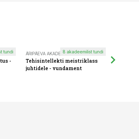
t tundi
8 akadeemilist tundi
ÄRIPÄEVA AKADEEMIA
IT KOOLIT
tus -
Tehisintellekti meistriklass
Muutuste
juhtidele - vundament
praktilis