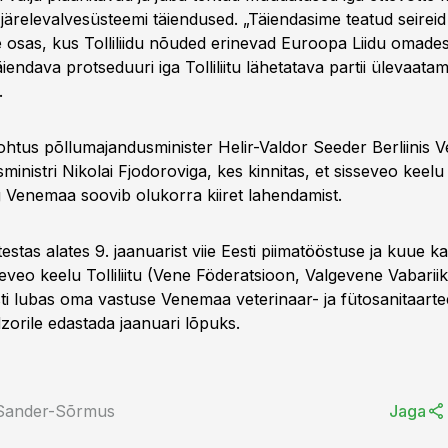
u järelevalvesüsteemi täiendused. „Täiendasime teatud seireid
e osas, kus Tolliliidu nõuded erinevad Euroopa Liidu omades
täiendava protseduuri iga Tolliliitu lähetatava partii ülevaata
.
 kohtus põllumajandusminister Helir-Valdor Seeder Berliinis
inistri Nikolai Fjodoroviga, kes kinnitas, et sisseveo keel
ng Venemaa soovib olukorra kiiret lahendamist.
tas alates 9. jaanuarist viie Eesti piimatööstuse ja kuue k
veo keelu Tolliliitu (Vene Föderatsioon, Valgevene Vabariik
sti lubas oma vastuse Venemaa veterinaar- ja fütosanitaarte
orile edastada jaanuari lõpuks.
 Sander-Sõrmus
Jaga