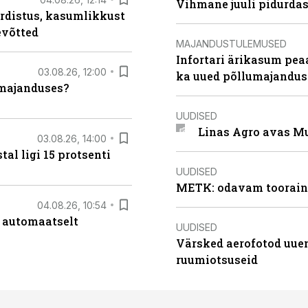
Vihmane juuli pidurdas
rdistus, kasumlikkust
evõtted
MAJANDUSTULEMUSED
Infortari ärikasum pea
03.08.26, 12:00
ka uued põllumajandus
umajanduses?
UUDISED
Linas Agro avas Mu
03.08.26, 14:00
al ligi 15 protsenti
UUDISED
METK: odavam tooraine
04.08.26, 10:54
 automaatselt
UUDISED
Värsked aerofotod uuen
ruumiotsuseid