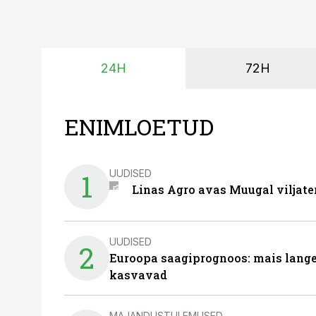
24H
72H
ENIMLOETUD
UUDISED
1
Linas Agro avas Muugal viljate
UUDISED
2
Euroopa saagiprognoos: mais langeb 
kasvavad
MAJANDUSTULEMUSED