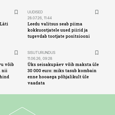
UUDISED
28.07.26, 11:44
Läti
Leedu valitsus seab piima
kokkuostjatele uued piirid ja
tugevdab tootjate positsiooni
ST
SISUTURUNDUS
11.06.26, 09:28
vu võib
Üks seisakupäev võib maksta üle
 nii
30 000 euro: miks tasub kombain
 hind
enne hooaega põhjalikult üle
vaadata