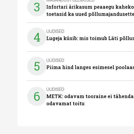
3
Infortari ärikasum peaaegu kaheko
toetasid ka uued põllumajandusett
UUDISED
4
Lugeja küsib: mis toimub Läti põll
UUDISED
5
Piima hind langes esimesel poolaast
UUDISED
6
METK: odavam tooraine ei tähenda
odavamat toitu